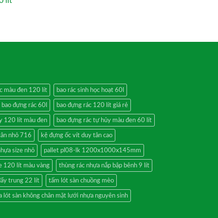
 lít
c màu đen 120 lít
bao rác sinh học hoạt 60l
bao đựng rác 60l
bao đựng rác 120 lít giá rẻ
y 120 lít màu đen
bao đựng rác tự hủy màu đen 60 lít
 tân nhỏ 716
kệ đựng ốc vít duy tân cao
nhựa size nhỏ
pallet pl08-lk 1200x1000x145mm
e 120 lít màu vàng
thùng rác nhựa nắp bập bênh 9 lít
ẩy trung 22 lít
tấm lót sàn chuồng mèo
 lót sàn không chân mặt lưới nhựa nguyên sinh