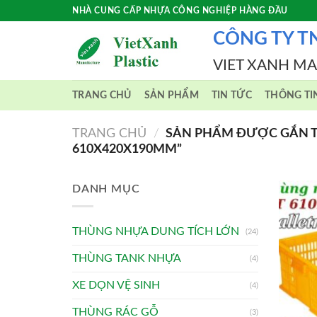
Skip
NHÀ CUNG CẤP NHỰA CÔNG NGHIỆP HÀNG ĐẦU
to
CÔNG TY T
content
VIET XANH M
TRANG CHỦ
SẢN PHẨM
TIN TỨC
THÔNG TI
TRANG CHỦ
/
SẢN PHẨM ĐƯỢC GẮN T
610X420X190MM”
DANH MỤC
THÙNG NHỰA DUNG TÍCH LỚN
(24)
THÙNG TANK NHỰA
(4)
XE DỌN VỆ SINH
(4)
THÙNG RÁC GỖ
(3)