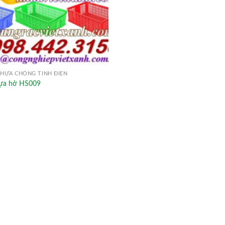
HỰA CHỐNG TĨNH ĐIỆN
ựa hở HS009