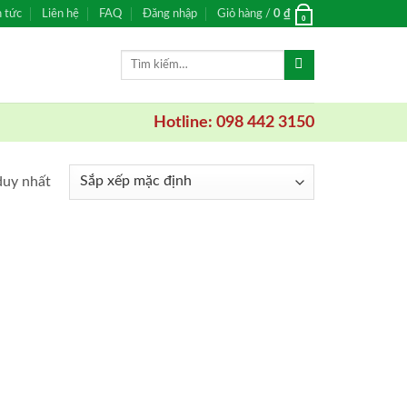
n tức
Liên hệ
FAQ
Đăng nhập
Giỏ hàng /
0
₫
0
Tìm
kiếm:
Hotline: 098 442 3150
duy nhất