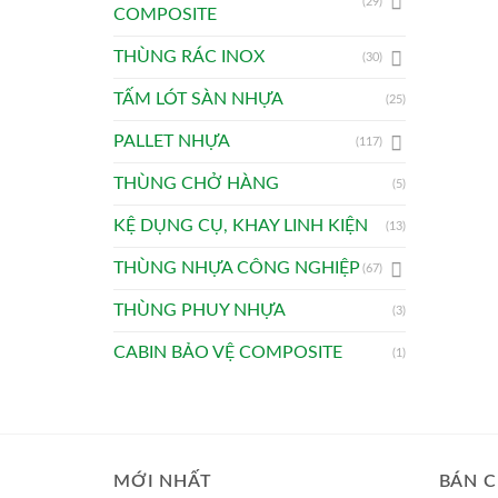
(29)
COMPOSITE
THÙNG RÁC INOX
(30)
TẤM LÓT SÀN NHỰA
(25)
PALLET NHỰA
(117)
THÙNG CHỞ HÀNG
(5)
KỆ DỤNG CỤ, KHAY LINH KIỆN
(13)
THÙNG NHỰA CÔNG NGHIỆP
(67)
THÙNG PHUY NHỰA
(3)
CABIN BẢO VỆ COMPOSITE
(1)
MỚI NHẤT
BÁN C