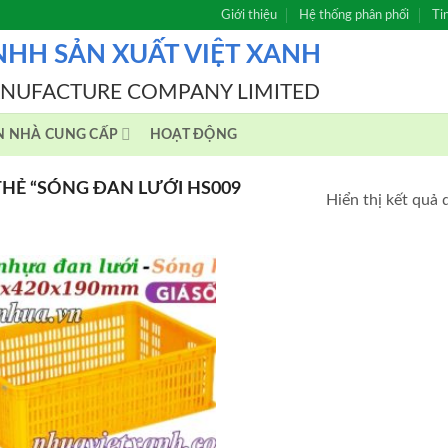
Giới thiệu
Hệ thống phân phối
Ti
NHH SẢN XUẤT VIỆT XANH
ANUFACTURE COMPANY LIMITED
N NHÀ CUNG CẤP
HOẠT ĐỘNG
HẺ “SÓNG ĐAN LƯỚI HS009
Hiển thị kết quả 