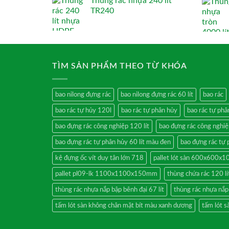
Thùng rác nhựa 240 lít
TR240
TÌM SẢN PHẨM THEO TỪ KHÓA
bao nilong đựng rác
bao nilong đựng rác 60 lít
bao rác
bao rác tự hủy 120l
bao rác tự phân hủy
bao rác tự phâ
bao đựng rác công nghiệp 120 lít
bao đựng rác công nghi
bao đựng rác tự phân hủy 60 lít màu đen
bao đựng rác tự 
kệ đựng ốc vít duy tân lớn 718
pallet lót sàn 600x600x
pallet pl09-lk 1100x1100x150mm
thùng chứa rác 120 l
thùng rác nhựa nắp bập bênh đại 67 lít
thùng rác nhựa nắp
tấm lót sàn không chân mặt bít màu xanh dương
tấm lót s