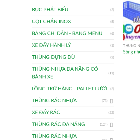
BỤC PHÁT BIỂU
(2)
CỘT CHẮN INOX
(8)
BẢNG CHỈ DẪN - BẢNG MENU
(6)
XE ĐẨY HÀNH LÝ
(1)
THÙNG N
Sóng nh
THÙNG ĐỰNG DÙ
(2)
THÙNG NHỰA ĐA NĂNG CÓ
(11)
BÁNH XE
LỒNG TRỮ HÀNG - PALLET LƯỚI
(2)
THÙNG RÁC NHỰA
(73)
XE ĐẨY RÁC
(22)
THÙNG RÁC ĐA NĂNG
(124)
THÙNG RÁC NHỰA