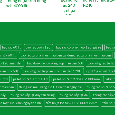
Thùng rác nhựa 240
Thùng nhựa tròn dung
TR240
tích 4000 lít
bao rác 60 lít
bao rác cuộn 120l
bao rác công nghiệp 120l giá rẻ
bao rá
n hủy 60 lít
bao rác tự phân hủy màu đen túi đựng rác tự phân hủy màu đen
ệp 120l màu đen
bao đựng rác công nghiệp màu đen 60l
bao đựng rác tự hủ
phân hủy 60l
bao đựng rác tự phân hủy màu đen 120l
hộp đựng ốc vít duy
100mm
pallet nhựa 1.1m x 1.1m
pallet nhựa mới 1200x1000mm
pallet 
ít màu đen
thùng rác màu vàng 120 lít rác thải nguy hại
thùng rác nhựa hdp
 đẩy
thùng rác nắp lật duy tân trung
thùng rác nắp lật đại
thùng rác nắp đ
àn mặt lưới xanh nguyên sinh
tấm nhựa lót sàn 600x1000x35mm
tấm nhựa