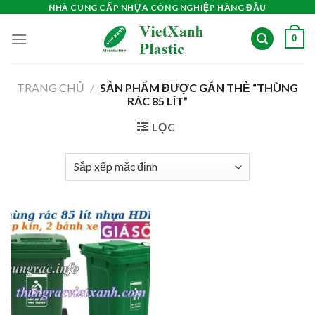
Skip
NHÀ CUNG CẤP NHỰA CÔNG NGHIỆP HÀNG ĐẦU
to
0
content
TRANG CHỦ
/
SẢN PHẨM ĐƯỢC GẮN THẺ “THÙNG
RÁC 85 LÍT”
LỌC