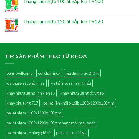
Thùng rác nhựa 100 lít nắp kín TR100
Thùng rác nhựa 120 lít nắp kín TR120
TÌM SẢN PHẨM THEO TỪ KHÓA
bảng wellcome
cột chắn inox
giá thùng rác 240 lít
giá thùng rác gấu misa
giá tấm lót sàn sân khấu
khay nhựa đựng linh kiện a9
khay nhựa đựng ốc vít a6
khay phụ tùng 717
pallet liền khối pl16lk 1200x1200x150mm
pallet nhựa 1100x1100x150mm
pallet nhựa 1200x1200x150mm hàng mới màu xanh
pallet nhựa kê hàng giá rẻ
pallet nhựa pl16lk