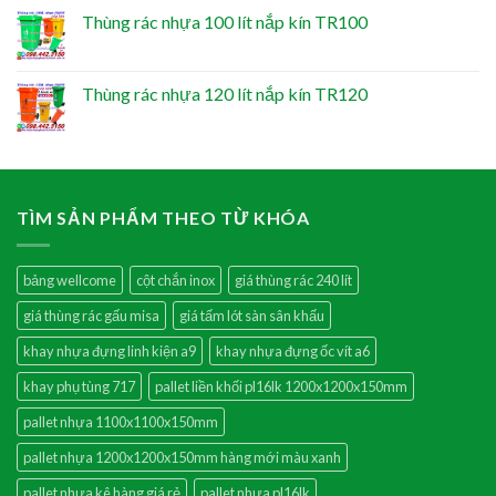
Thùng rác nhựa 100 lít nắp kín TR100
Thùng rác nhựa 120 lít nắp kín TR120
TÌM SẢN PHẨM THEO TỪ KHÓA
bảng wellcome
cột chắn inox
giá thùng rác 240 lít
giá thùng rác gấu misa
giá tấm lót sàn sân khấu
khay nhựa đựng linh kiện a9
khay nhựa đựng ốc vít a6
khay phụ tùng 717
pallet liền khối pl16lk 1200x1200x150mm
pallet nhựa 1100x1100x150mm
pallet nhựa 1200x1200x150mm hàng mới màu xanh
pallet nhựa kê hàng giá rẻ
pallet nhựa pl16lk