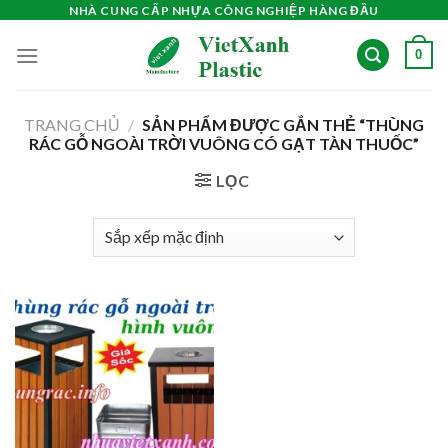
Skip
NHÀ CUNG CẤP NHỰA CÔNG NGHIỆP HÀNG ĐẦU
to
0
content
TRANG CHỦ
/
SẢN PHẨM ĐƯỢC GẮN THẺ “THÙNG
RÁC GỖ NGOÀI TRỜI VUÔNG CÓ GẠT TÀN THUỐC”
LỌC