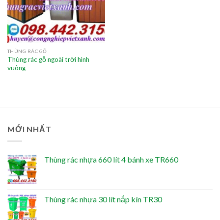
THÙNG RÁC GỖ
Thùng rác gỗ ngoài trời hình
vuông
MỚI NHẤT
Thùng rác nhựa 660 lít 4 bánh xe TR660
Thùng rác nhựa 30 lít nắp kín TR30