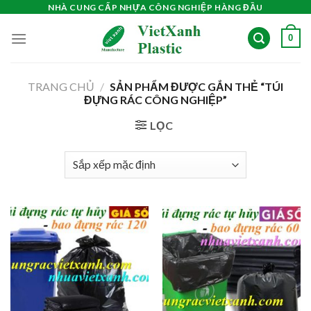
Skip
NHÀ CUNG CẤP NHỰA CÔNG NGHIỆP HÀNG ĐẦU
to
0
content
TRANG CHỦ
/
SẢN PHẨM ĐƯỢC GẮN THẺ “TÚI
ĐỰNG RÁC CÔNG NGHIỆP”
LỌC