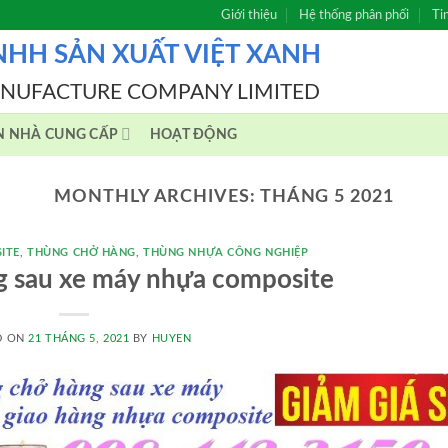
Giới thiệu
Hệ thống phân phối
Ti
NHH SẢN XUẤT VIỆT XANH
ANUFACTURE COMPANY LIMITED
N NHÀ CUNG CẤP
HOẠT ĐỘNG
MONTHLY ARCHIVES:
THÁNG 5 2021
ITE
,
THÙNG CHỞ HÀNG
,
THÙNG NHỰA CÔNG NGHIỆP
g sau xe máy nhựa composite
D ON
21 THÁNG 5, 2021
BY
HUYEN