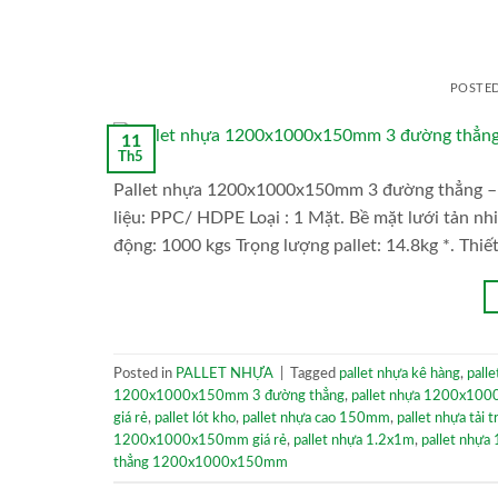
POSTE
11
Th5
Pallet nhựa 1200x1000x150mm 3 đường thẳng – t
liệu: PPC/ HDPE Loại : 1 Mặt. Bề mặt lưới tản nh
động: 1000 kgs Trọng lượng pallet: 14.8kg *. Thiết
Posted in
PALLET NHỰA
|
Tagged
pallet nhựa kê hàng
,
pall
1200x1000x150mm 3 đường thẳng
,
pallet nhựa 1200x10
giá rẻ
,
pallet lót kho
,
pallet nhựa cao 150mm
,
pallet nhựa tải 
1200x1000x150mm giá rẻ
,
pallet nhựa 1.2x1m
,
pallet nhự
thẳng 1200x1000x150mm