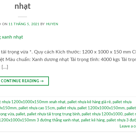
nhạt
D ON
11 THÁNG 5, 2021
BY
HUYEN
ải trọng vừa *. Quy cách Kích thước: 1200 x 1000 x 150 mm C
iệt Màu chuẩn: Xanh dương nhạt Tải trọng tĩnh: 4000 kgs Tải trọ
 […]
CONTINUE READING
→
et nhựa 1200x1000x150mm xnah nhạt
,
pallet nhựa kê hàng giá rẻ
,
pallet nhựa
00x150mm
,
pallet nhựa cao 15cm
,
pallet nhựa
,
pallet 1200x1000x150mm
,
palle
trọng vừa
,
pallet
,
pallet nhựa tải trọng trung bình
,
pallet nhựa 1200x1000
,
pallet
a 1200x1000x150mm 3 đường thẳng xanh nhạt
,
pallet kê hàng
,
pallet nhựa 3 đư
Leave a 