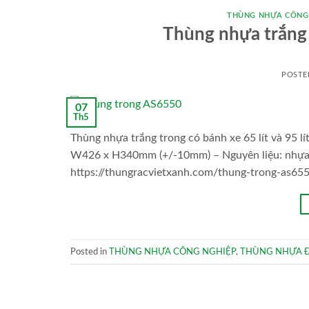
THÙNG NHỰA CÔNG
Thùng nhựa trắng t
POSTE
07
Th5
Thùng nhựa trắng trong có bánh xe 65 lít và 95 l
W426 x H340mm (+/-10mm) – Nguyên liệu: nhựa P
https://thungracvietxanh.com/thung-trong-as6550
Posted in
THÙNG NHỰA CÔNG NGHIỆP
,
THÙNG NHỰA Đ