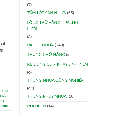
(7)
TẤM LÓT SÀN NHỰA
(55)
LỒNG TRỮ HÀNG – PALLET
LƯỚI
(3)
hất
PALLET NHỰA
(248)
ng
THÙNG CHỞ HÀNG
(5)
KỆ DỤNG CỤ – KHAY LINH KIỆN
(6)
THÙNG NHỰA CÔNG NGHIỆP
(44)
t nhựa
 nhựa
THÙNG PHUY NHỰA
(10)
ờng
PHỤ KIỆN
(14)
comment