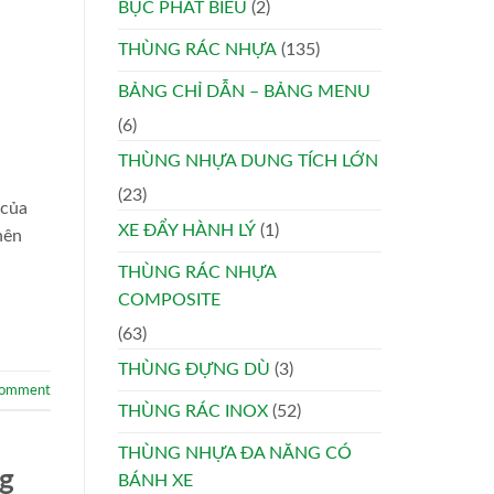
BỤC PHÁT BIỂU
(2)
THÙNG RÁC NHỰA
(135)
BẢNG CHỈ DẪN – BẢNG MENU
(6)
THÙNG NHỰA DUNG TÍCH LỚN
(23)
 của
XE ĐẨY HÀNH LÝ
(1)
nên
THÙNG RÁC NHỰA
COMPOSITE
(63)
THÙNG ĐỰNG DÙ
(3)
comment
THÙNG RÁC INOX
(52)
THÙNG NHỰA ĐA NĂNG CÓ
g
BÁNH XE