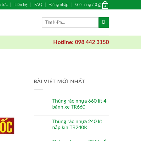
n tức
Liên hệ
FAQ
Đăng nhập
Giỏ hàng /
0
₫
0
Tìm
kiếm:
Hotline: 098 442 3150
BÀI VIẾT MỚI NHẤT
Thùng rác nhựa 660 lít 4
bánh xe TR660
Thùng rác nhựa 240 lít
nắp kín TR240K