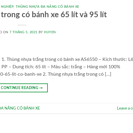
 NGHIỆP
,
THÙNG NHỰA ĐA NĂNG CÓ BÁNH XE
rong có bánh xe 65 lít và 95 lít
D ON
7 THÁNG 5, 2021
BY
HUYEN
ít 1. Thùng nhựa trắng trong có bánh xe AS6550 – Kích thước: L
P – Dung tích: 65 lít – Màu sắc: trắng – Hàng mới 100%
-65-lit-co-banh-xe 2. Thùng nhựa trắng trong có […]
CONTINUE READING
→
A NĂNG CÓ BÁNH XE
Leave a 