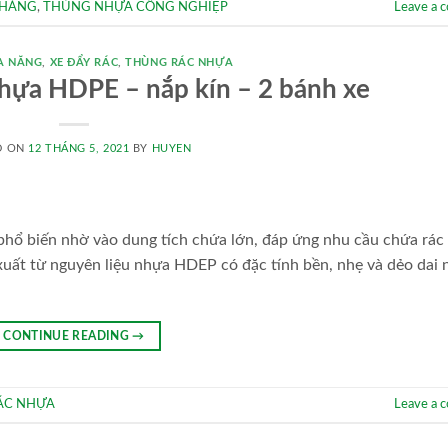
 HÀNG
,
THÙNG NHỰA CÔNG NGHIỆP
Leave a 
A NĂNG
,
XE ĐẨY RÁC
,
THÙNG RÁC NHỰA
nhựa HDPE – nắp kín – 2 bánh xe
D ON
12 THÁNG 5, 2021
BY
HUYEN
 phổ biến nhờ vào dung tích chứa lớn, đáp ứng nhu cầu chứa rác
xuất từ nguyên liệu nhựa HDEP có đặc tính bền, nhẹ và dẻo dai 
CONTINUE READING
→
ÁC NHỰA
Leave a 