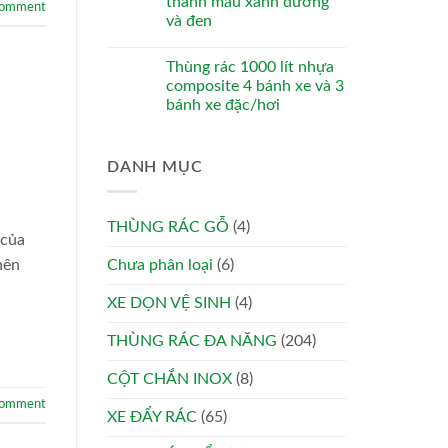
thanh màu xanh dương
comment
và đen
Thùng rác 1000 lít nhựa
composite 4 bánh xe và 3
bánh xe đặc/hơi
DANH MỤC
THÙNG RÁC GỖ
(4)
 của
nên
Chưa phân loại
(6)
XE DỌN VỆ SINH
(4)
THÙNG RÁC ĐA NĂNG
(204)
CỘT CHẮN INOX
(8)
comment
XE ĐẨY RÁC
(65)