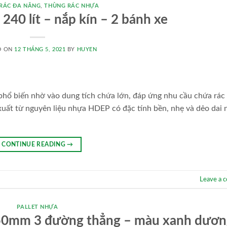
RÁC ĐA NĂNG
,
THÙNG RÁC NHỰA
240 lít – nắp kín – 2 bánh xe
D ON
12 THÁNG 5, 2021
BY
HUYEN
 phổ biến nhờ vào dung tích chứa lớn, đáp ứng nhu cầu chứa rác
xuất từ nguyên liệu nhựa HDEP có đặc tính bền, nhẹ và dẻo dai 
CONTINUE READING
→
Leave a 
PALLET NHỰA
50mm 3 đường thẳng – màu xanh dươn