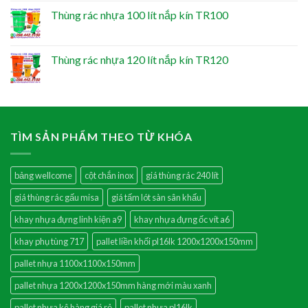
Thùng rác nhựa 100 lít nắp kín TR100
Thùng rác nhựa 120 lít nắp kín TR120
TÌM SẢN PHẨM THEO TỪ KHÓA
bảng wellcome
cột chắn inox
giá thùng rác 240 lít
giá thùng rác gấu misa
giá tấm lót sàn sân khấu
khay nhựa đựng linh kiện a9
khay nhựa đựng ốc vít a6
khay phụ tùng 717
pallet liền khối pl16lk 1200x1200x150mm
pallet nhựa 1100x1100x150mm
pallet nhựa 1200x1200x150mm hàng mới màu xanh
pallet nhựa kê hàng giá rẻ
pallet nhựa pl16lk