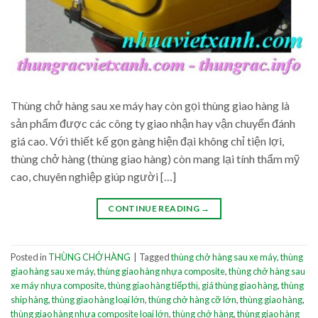
Thùng chở hàng sau xe máy hay còn gọi thùng giao hàng là
sản phẩm được các công ty giao nhận hay vận chuyển đánh
giá cao. Với thiết kế gọn gàng hiện đại không chỉ tiện lợi,
thùng chở hàng (thùng giao hàng) còn mang lại tính thẩm mỹ
cao, chuyên nghiệp giúp người […]
CONTINUE READING
→
Posted in
THÙNG CHỞ HÀNG
|
Tagged
thùng chở hàng sau xe máy
,
thùng
giao hàng sau xe máy
,
thùng giao hàng nhựa composite
,
thùng chở hàng sau
xe máy nhựa composite
,
thùng giao hàng tiếp thị
,
giá thùng giao hàng
,
thùng
ship hàng
,
thùng giao hàng loại lớn
,
thùng chở hàng cỡ lớn
,
thùng giao hàng
,
thùng giao hàng nhựa composite loại lớn
,
thùng chở hàng
,
thùng giao hàng