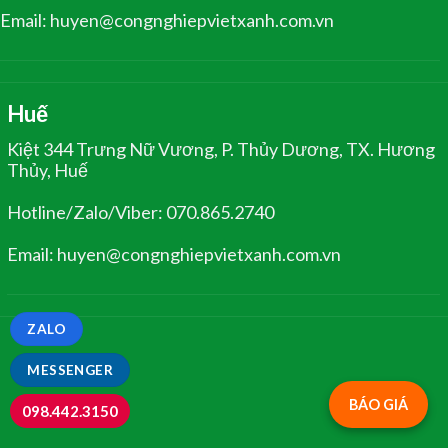
Email: huyen@congnghiepvietxanh.com.vn
Huế
Kiệt 344 Trưng Nữ Vương, P. Thủy Dương, TX. Hương
Thủy, Huế
Hotline/Zalo/Viber: 070.865.2740
Email: huyen@congnghiepvietxanh.com.vn
ZALO
MESSENGER
BÁO GIÁ
098.442.3150