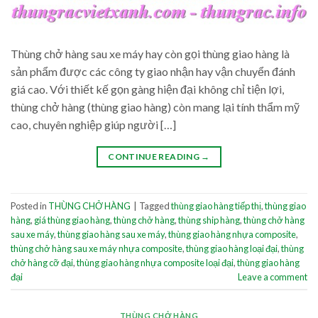
Thùng chở hàng sau xe máy hay còn gọi thùng giao hàng là
sản phẩm được các công ty giao nhận hay vận chuyển đánh
giá cao. Với thiết kế gọn gàng hiện đại không chỉ tiện lợi,
thùng chở hàng (thùng giao hàng) còn mang lại tính thẩm mỹ
cao, chuyên nghiệp giúp người […]
CONTINUE READING
→
Posted in
THÙNG CHỞ HÀNG
|
Tagged
thùng giao hàng tiếp thị
,
thùng giao
hàng
,
giá thùng giao hàng
,
thùng chở hàng
,
thùng ship hàng
,
thùng chở hàng
sau xe máy
,
thùng giao hàng sau xe máy
,
thùng giao hàng nhựa composite
,
thùng chở hàng sau xe máy nhựa composite
,
thùng giao hàng loại đại
,
thùng
chở hàng cỡ đại
,
thùng giao hàng nhựa composite loại đại
,
thùng giao hàng
đại
Leave a comment
THÙNG CHỞ HÀNG