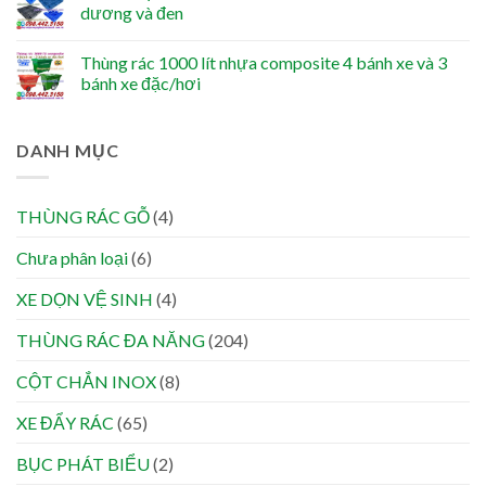
dương và đen
Thùng rác 1000 lít nhựa composite 4 bánh xe và 3
bánh xe đặc/hơi
DANH MỤC
THÙNG RÁC GỖ
(4)
Chưa phân loại
(6)
XE DỌN VỆ SINH
(4)
THÙNG RÁC ĐA NĂNG
(204)
CỘT CHẮN INOX
(8)
XE ĐẨY RÁC
(65)
BỤC PHÁT BIỂU
(2)