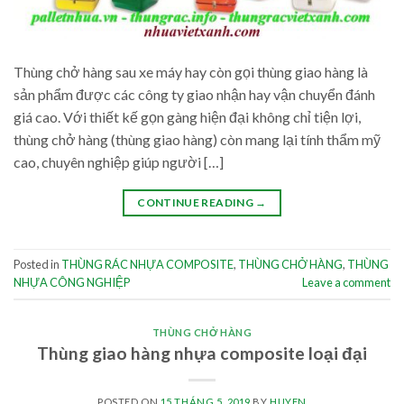
Thùng chở hàng sau xe máy hay còn gọi thùng giao hàng là
sản phẩm được các công ty giao nhận hay vận chuyển đánh
giá cao. Với thiết kế gọn gàng hiện đại không chỉ tiện lợi,
thùng chở hàng (thùng giao hàng) còn mang lại tính thẩm mỹ
cao, chuyên nghiệp giúp người […]
CONTINUE READING
→
Posted in
THÙNG RÁC NHỰA COMPOSITE
,
THÙNG CHỞ HÀNG
,
THÙNG
NHỰA CÔNG NGHIỆP
Leave a comment
THÙNG CHỞ HÀNG
Thùng giao hàng nhựa composite loại đại
POSTED ON
15 THÁNG 5, 2019
BY
HUYEN