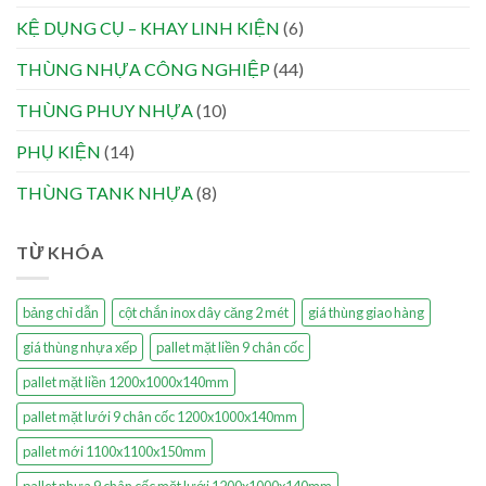
KỆ DỤNG CỤ – KHAY LINH KIỆN
(6)
THÙNG NHỰA CÔNG NGHIỆP
(44)
THÙNG PHUY NHỰA
(10)
PHỤ KIỆN
(14)
THÙNG TANK NHỰA
(8)
TỪ KHÓA
bảng chỉ dẫn
cột chắn inox dây căng 2 mét
giá thùng giao hàng
giá thùng nhựa xếp
pallet mặt liền 9 chân cốc
pallet mặt liền 1200x1000x140mm
pallet mặt lưới 9 chân cốc 1200x1000x140mm
pallet mới 1100x1100x150mm