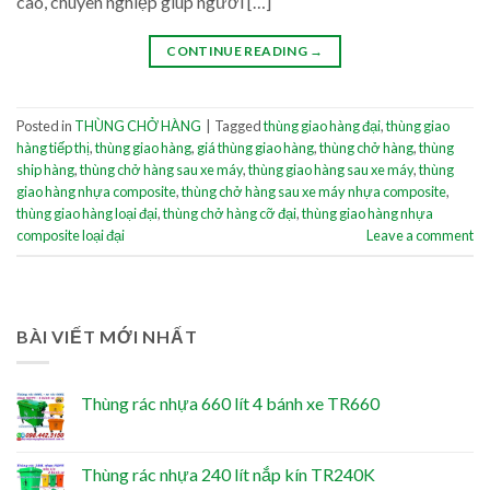
cao, chuyên nghiệp giúp người […]
CONTINUE READING
→
Posted in
THÙNG CHỞ HÀNG
|
Tagged
thùng giao hàng đại
,
thùng giao
hàng tiếp thị
,
thùng giao hàng
,
giá thùng giao hàng
,
thùng chở hàng
,
thùng
ship hàng
,
thùng chở hàng sau xe máy
,
thùng giao hàng sau xe máy
,
thùng
giao hàng nhựa composite
,
thùng chở hàng sau xe máy nhựa composite
,
thùng giao hàng loại đại
,
thùng chở hàng cỡ đại
,
thùng giao hàng nhựa
composite loại đại
Leave a comment
BÀI VIẾT MỚI NHẤT
Thùng rác nhựa 660 lít 4 bánh xe TR660
Thùng rác nhựa 240 lít nắp kín TR240K