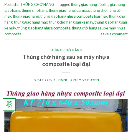
Posted in
THÙNG CHỞ HÀNG
|
Tagged
thùng giao hàng tiếp thị
,
giá thùng
giao hàng
,
thùng ship hàng
,
thùng giao hàng loại max
,
thùng chở hàng cỡ
max
,
thùng giao hàng
,
thùng giao hàng nhựa composite loại max
,
thùng chở
hàng
,
thùng giao hàng max
,
thùng chở hàng sau xe máy
,
thùng giao hàng sau
xe máy
,
thùng giao hàng nhựa composite
,
thùng chở hàng sau xe máy nhựa
composite
Leave a comment
THÙNG CHỞ HÀNG
Thùng chở hàng sau xe máy nhựa
composite loại đại
POSTED ON
5 THÁNG 3, 2019
BY
HUYEN
05
Th3