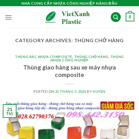
Skip
NHÀ CUNG CẤP NHỰA CÔNG NGHIỆP HÀNG ĐẦU
to
0
content
CATEGORY ARCHIVES:
THÙNG CHỞ HÀNG
THÙNG RÁC NHỰA COMPOSITE
,
THÙNG CHỞ HÀNG
,
THÙNG
NHỰA CÔNG NGHIỆP
Thùng giao hàng sau xe máy nhựa
composite
POSTED ON
21 THÁNG 5, 2021
BY
HUYEN
21
Th5