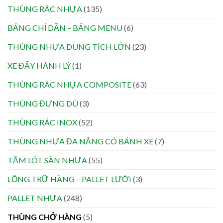
THÙNG RÁC NHỰA
(135)
BẢNG CHỈ DẪN – BẢNG MENU
(6)
THÙNG NHỰA DUNG TÍCH LỚN
(23)
XE ĐẨY HÀNH LÝ
(1)
THÙNG RÁC NHỰA COMPOSITE
(63)
THÙNG ĐỰNG DÙ
(3)
THÙNG RÁC INOX
(52)
THÙNG NHỰA ĐA NĂNG CÓ BÁNH XE
(7)
TẤM LÓT SÀN NHỰA
(55)
LỒNG TRỮ HÀNG – PALLET LƯỚI
(3)
PALLET NHỰA
(248)
THÙNG CHỞ HÀNG
(5)