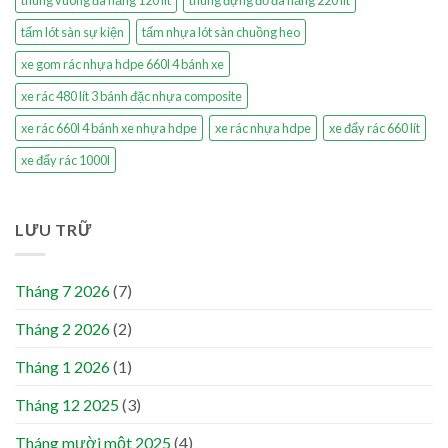
thùng vuông đa năng 120 lít
thùng đựng đồ đa năng 220 lít
tấm lót sàn sự kiện
tấm nhựa lót sàn chuồng heo
xe gom rác nhựa hdpe 660l 4 bánh xe
xe rác 480 lít 3 bánh đặc nhựa composite
xe rác 660l 4 bánh xe nhựa hdpe
xe rác nhựa hdpe
xe đẩy rác 660 lít
xe đẩy rác 1000l
LƯU TRỮ
Tháng 7 2026
(7)
Tháng 2 2026
(2)
Tháng 1 2026
(1)
Tháng 12 2025
(3)
Tháng mười một 2025
(4)