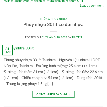
50 lít
,
thùng phuy nhựa đai nhựa
,
thùng phuy thực phẩm 50 lít
Leave a comment
THÙNG PHUY NHỰA
Phuy nhựa 30 lít có đai nhựa
POSTED ON
31 THÁNG 10, 2023
BY
HUYEN
31
Th10
Thùng phuy nhựa 30 lít đai nhựa – Nguyên liệu: nhựa HDPE –
Nắp lớn, đai nhựa – Đường kính miệng: 25.4 cm (+/-1cm) –
Đường kính thân: 31 cm (+/-1cm) – Đường kính đáy: 22.6 cm
(+/-1cm) – Chiều cao phuy: 54 cm (+/-1cm) – Dung tích: 30 lít
– Trọng lượng phuy: 1.5kg […]
CONTINUE READING
→