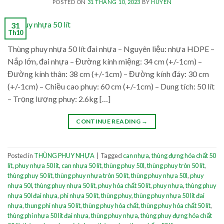
POSTED ON
31 THÁNG 10, 2023
BY
HUYEN
31
Th10
Thùng phuy nhựa 50 lít đai nhựa – Nguyên liệu: nhựa HDPE –
Nắp lớn, đai nhựa – Đường kính miệng: 34 cm (+/-1cm) –
Đường kính thân: 38 cm (+/-1cm) – Đường kính đáy: 30 cm
(+/-1cm) – Chiều cao phuy: 60 cm (+/-1cm) – Dung tích: 50 lít
– Trọng lượng phuy: 2.6kg […]
CONTINUE READING
→
Posted in
THÙNG PHUY NHỰA
|
Tagged
can nhựa
,
thùng đựng hóa chất 50
lít
,
phuy nhựa 50 lít
,
can nhựa 50 lít
,
thùng phuy 50l
,
thùng phuy tròn 50 lít
,
thùng phuy 50 lít
,
thùng phuy nhựa tròn 50 lít
,
thùng phuy nhựa 50l
,
phuy
nhựa 50l
,
thùng phuy nhựa 50 lít
,
phuy hóa chất 50 lít
,
phuy nhựa
,
thùng phuy
nhựa 50l đai nhựa
,
phi nhựa 50 lít
,
thùng phuy
,
thùng phuy nhựa 50 lít đai
nhựa
,
thung phi nhựa 50 lít
,
thùng phuy hóa chất
,
thùng phuy hóa chất 50 lít
,
thùng phi nhựa 50 lít đai nhựa
,
thùng phuy nhựa
,
thùng phuy đựng hóa chất