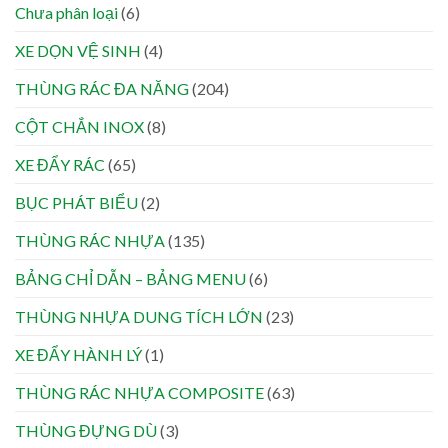
Chưa phân loại
(6)
XE DỌN VỆ SINH
(4)
THÙNG RÁC ĐA NĂNG
(204)
CỘT CHẮN INOX
(8)
XE ĐẨY RÁC
(65)
BỤC PHÁT BIỂU
(2)
THÙNG RÁC NHỰA
(135)
BẢNG CHỈ DẪN – BẢNG MENU
(6)
THÙNG NHỰA DUNG TÍCH LỚN
(23)
XE ĐẨY HÀNH LÝ
(1)
THÙNG RÁC NHỰA COMPOSITE
(63)
THÙNG ĐỰNG DÙ
(3)