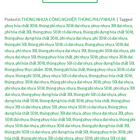
Posted in
THÙNG NHỰA CÔNG NGHIỆP
,
THÙNG PHUY NHỰA
|
Tagged
phuy hóa chất 30 lít
,
thùng phi nhựa 30 lít đai nhựa
,
phuy nhựa 30l đai nhựa
,
phi hóa chất 30l
,
thùng phuy 50 lít có đai nhựa
,
thùng phi đựng hóa chất 50 lít
,
thùng phuy đựng hóa chất 30 lít
,
phi nhựa đai nhựa
,
phi 30 lít có đai nhựa
,
thùng phi 50l
,
thùng phi nhựa 50 lít có đai nhựa
,
thùng phuy nhựa 50 lít đai
nhựa
,
phi nhựa 30l
,
thùng phi nhựa đai nhựa 30l
,
thùng phi 50 lít đai nhựa
,
phi
nhựa đai nhựa 50l
,
thùng phuy hóa chất
,
phi nhựa 50 lít
,
phuy nhựa 30 lít đai
nhựa
,
phi hóa chất 30 lít
,
thùng phuy 50l có đai nhựa
,
phuy đựng hóa chất 50l
,
thùng phuy thực phẩm 30 lít
,
thùng phi hóa chất
,
thùng phuy nhựa 30 lít có đai
nhựa
,
thùng phi 50 lít
,
phuy nhựa 50l có đai nhựa
,
thùng phuy hóa chất 50 lít
,
thùng phuy 30 lít đai nhựa
,
thùng phi nhựa đai nhựa 30 lít
,
phuy 50l đai nhựa
,
phi nhựa đai nhựa 50 lít
,
thùng phuy nhựa
,
thung phi nhựa 50 lít
,
phi nhựa 30l
đai nhựa
,
thùng phuy đựng hóa chất 30l
,
thùng phi 50l có đai nhựa
,
phuy
đựng hóa chất 50 lít
,
thùng đựng hóa chất 30 lít
,
phuy hóa chất
,
thùng phuy
nhựa 30l có đai nhựa
,
phuy 50l
,
phuy nhựa 50 lít có đai nhựa
,
thùng phuy
đựng hóa chất 50 lít
,
thùng phuy 30l đai nhựa
,
phuy nhựa đai nhựa 30l
,
phuy
50 lít đai nhựa
,
thùng phuy hóa chất 50l
,
thùng phuy nhựa đai nhựa
,
thùng phi
nhựa 50 lít đai nhựa
,
phi nhựa 30 lít đai nhựa
,
thùng phi đựng hóa chất 30l
,
thùng phi 50 lít có đai nhựa
,
phi đựng hóa chất 50l
,
thùng phuy tròn 30 lít
,
phi
hóa chất
,
thùng phi nhựa 30l có đai nhựa
,
phuy 50 lít
,
phi nhựa 50l có đai