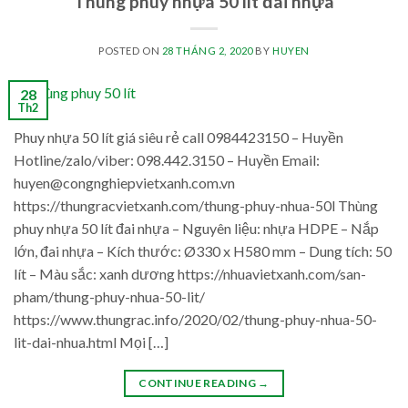
Thùng phuy nhựa 50 lít đai nhựa
POSTED ON
28 THÁNG 2, 2020
BY
HUYEN
28
Th2
Phuy nhựa 50 lít giá siêu rẻ call 0984423150 – Huyền
Hotline/zalo/viber: 098.442.3150 – Huyền Email:
huyen@congnghiepvietxanh.com.vn
https://thungracvietxanh.com/thung-phuy-nhua-50l Thùng
phuy nhựa 50 lít đai nhựa – Nguyên liệu: nhựa HDPE – Nắp
lớn, đai nhựa – Kích thước: Ø330 x H580 mm – Dung tích: 50
lít – Màu sắc: xanh dương https://nhuavietxanh.com/san-
pham/thung-phuy-nhua-50-lit/
https://www.thungrac.info/2020/02/thung-phuy-nhua-50-
lit-dai-nhua.html Mọi […]
CONTINUE READING
→