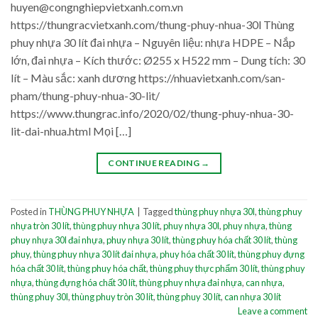
huyen@congnghiepvietxanh.com.vn
https://thungracvietxanh.com/thung-phuy-nhua-30l Thùng
phuy nhựa 30 lít đai nhựa – Nguyên liệu: nhựa HDPE – Nắp
lớn, đai nhựa – Kích thước: Ø255 x H522 mm – Dung tích: 30
lít – Màu sắc: xanh dương https://nhuavietxanh.com/san-
pham/thung-phuy-nhua-30-lit/
https://www.thungrac.info/2020/02/thung-phuy-nhua-30-
lit-dai-nhua.html Mọi […]
CONTINUE READING
→
Posted in
THÙNG PHUY NHỰA
|
Tagged
thùng phuy nhựa 30l
,
thùng phuy
nhựa tròn 30 lít
,
thùng phuy nhựa 30 lít
,
phuy nhựa 30l
,
phuy nhựa
,
thùng
phuy nhựa 30l đai nhựa
,
phuy nhựa 30 lít
,
thùng phuy hóa chất 30 lít
,
thùng
phuy
,
thùng phuy nhựa 30 lít đai nhựa
,
phuy hóa chất 30 lít
,
thùng phuy đựng
hóa chất 30 lít
,
thùng phuy hóa chất
,
thùng phuy thực phẩm 30 lít
,
thùng phuy
nhựa
,
thùng đựng hóa chất 30 lít
,
thùng phuy nhựa đai nhựa
,
can nhựa
,
thùng phuy 30l
,
thùng phuy tròn 30 lít
,
thùng phuy 30 lít
,
can nhựa 30 lít
Leave a comment