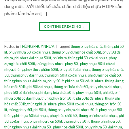
dung môi,…Với thiết kế chắc chắn, chất liệu nhựa HDPE sản
phẩm đảm bảo an […]
CONTINUE READING
→
Posted in
THÙNG PHUY NHỰA
|
Tagged
thùng phuy hóa chất
,
thùng phi 50
lít
,
phuy nhựa 50l có đai nhựa
,
thùng phuy đựng hóa chất 50 lít
,
phuy 50l đai
nhựa
,
phi nhựa đai nhựa 50 lít
,
phi nhựa
,
thùng phi 50l có đai nhựa
,
phuy
đựng hóa chất 50 lít
,
thùng phuy nhựa
,
phuy 50l
,
phuy nhựa 50 lít có đai
nhựa
,
thùng phuy thực phẩm 50 lít
,
phuy 50 lít đai nhựa
,
thùng phuy hóa chất
50l
,
thùng phuy đai nhựa
,
thùng phi 50 lít có đai nhựa
,
phi đựng hóa chất 50l
,
thùng phuy nhựa đai nhựa
,
phuy 50 lít
,
phi nhựa 50l có đai nhựa
,
thùng đựng
hóa chất 50 lít
,
phi 50l đai nhựa
,
thùng phi hóa chất 50l
,
phuy nhựa đai nhựa
,
phuy 50l có đai nhựa
,
phi đựng hóa chất 50 lít
,
phuy nhựa 50 lít
,
phi 50l
,
phi
nhựa 50 lít có đai nhựa
,
thùng phuy tròn 50 lít
,
phi 50 lít đai nhựa
,
thùng phi
hóa chất 50 lít
,
thùng phi đai nhựa
,
phuy 50 lít có đai nhựa
,
thùng phi tròn 50
lít
,
thùng phuy 50l
,
phi 50 lít
,
thùng phuy nhựa đai nhựa 50 lít
,
phuy nhựa 50l
,
thùng phi nhựa 50l đai nhựa
,
phuy hóa chất 50l
,
thùng phi nhựa đai nhựa
,
phi
50l có đai nhựa
,
phuy nhựa tròn 50 lít
,
thùng phuy 50 lít
,
thùng phi nhựa 50l
,
thùng phuy nhựa đai nhựa 50l
,
phuy hóa chất 50 lít
,
phuy nhựa 50l đai nhựa
,