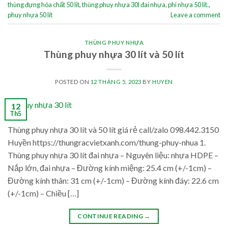
thùng đựng hóa chất 50 lít
,
thùng phuy nhựa 30l đai nhựa
,
phi nhựa 50 lít.
,
phuy nhựa 50 lít
Leave a comment
THÙNG PHUY NHỰA
Thùng phuy nhựa 30 lít và 50 lít
POSTED ON
12 THÁNG 5, 2023
BY
HUYEN
12
Th5
Thùng phuy nhựa 30 lít và 50 lít giá rẻ call/zalo 098.442.3150
Huyền https://thungracvietxanh.com/thung-phuy-nhua 1.
Thùng phuy nhựa 30 lít đai nhựa – Nguyên liệu: nhựa HDPE –
Nắp lớn, đai nhựa – Đường kính miệng: 25.4 cm (+/-1cm) –
Đường kính thân: 31 cm (+/-1cm) – Đường kính đáy: 22.6 cm
(+/-1cm) – Chiều […]
CONTINUE READING
→