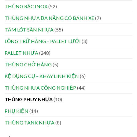
THÙNG RÁC INOX
(52)
THÙNG NHỰA ĐA NĂNG CÓ BÁNH XE
(7)
TẤM LÓT SÀN NHỰA
(55)
LỒNG TRỮ HÀNG – PALLET LƯỚI
(3)
PALLET NHỰA
(248)
THÙNG CHỞ HÀNG
(5)
KỆ DỤNG CỤ – KHAY LINH KIỆN
(6)
THÙNG NHỰA CÔNG NGHIỆP
(44)
THÙNG PHUY NHỰA
(10)
PHỤ KIỆN
(14)
THÙNG TANK NHỰA
(8)