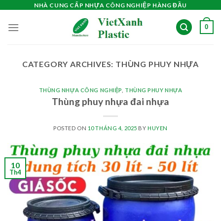
Skip
NHÀ CUNG CẤP NHỰA CÔNG NGHIỆP HÀNG ĐẦU
to
0
content
CATEGORY ARCHIVES:
THÙNG PHUY NHỰA
THÙNG NHỰA CÔNG NGHIỆP
,
THÙNG PHUY NHỰA
Thùng phuy nhựa đai nhựa
POSTED ON
10 THÁNG 4, 2025
BY
HUYEN
10
Th4