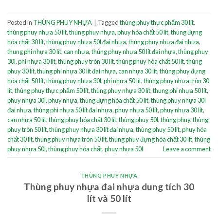
Posted in
THÙNG PHUY NHỰA
|
Tagged
thùng phuy thực phẩm 30 lít
,
thùng phuy nhựa 50 lít
,
thùng phuy nhựa
,
phuy hóa chất 50 lít
,
thùng đựng
hóa chất 30 lít
,
thùng phuy nhựa 50l đai nhựa
,
thùng phuy nhựa đai nhựa
,
thung phi nhựa 30 lít
,
can nhựa
,
thùng phuy nhựa 50 lít đai nhựa
,
thùng phuy
30l
,
phi nhựa 30 lít
,
thùng phuy tròn 30 lít
,
thùng phuy hóa chất 50 lít
,
thùng
phuy 30 lít
,
thùng phi nhựa 30 lít đai nhựa
,
can nhựa 30 lít
,
thùng phuy đựng
hóa chất 50 lít
,
thùng phuy nhựa 30l
,
phi nhựa 50 lít
,
thùng phuy nhựa tròn 30
lít
,
thùng phuy thực phẩm 50 lít
,
thùng phuy nhựa 30 lít
,
thung phi nhựa 50 lít
,
phuy nhựa 30l
,
phuy nhựa
,
thùng đựng hóa chất 50 lít
,
thùng phuy nhựa 30l
đai nhựa
,
thùng phi nhựa 50 lít đai nhựa
,
phuy nhựa 50 lít
,
phuy nhựa 30 lít
,
can nhựa 50 lít
,
thùng phuy hóa chất 30 lít
,
thùng phuy 50l
,
thùng phuy
,
thùng
phuy tròn 50 lít
,
thùng phuy nhựa 30 lít đai nhựa
,
thùng phuy 50 lít
,
phuy hóa
chất 30 lít
,
thùng phuy nhựa tròn 50 lít
,
thùng phuy đựng hóa chất 30 lít
,
thùng
phuy nhựa 50l
,
thùng phuy hóa chất
,
phuy nhựa 50l
Leave a comment
THÙNG PHUY NHỰA
Thùng phuy nhựa đai nhựa dung tích 30
lít và 50 lít