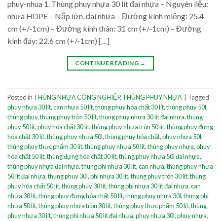
phuy-nhua 1. Thùng phuy nhựa 30 lít đai nhựa – Nguyên liệu:
nhựa HDPE – Nắp lớn, đai nhựa – Đường kính miệng: 25.4
cm (+/-1cm) – Đường kính thân: 31 cm (+/-1cm) – Đường
kính đáy: 22.6 cm (+/-1cm) […]
CONTINUE READING
→
Posted in
THÙNG NHỰA CÔNG NGHIỆP
,
THÙNG PHUY NHỰA
|
Tagged
phuy nhựa 30 lít
,
can nhựa 50 lít
,
thùng phuy hóa chất 30 lít
,
thùng phuy 50l
,
thùng phuy
,
thùng phuy tròn 50 lít
,
thùng phuy nhựa 30 lít đai nhựa
,
thùng
phuy 50 lít
,
phuy hóa chất 30 lít
,
thùng phuy nhựa tròn 50 lít
,
thùng phuy đựng
hóa chất 30 lít
,
thùng phuy nhựa 50l
,
thùng phuy hóa chất
,
phuy nhựa 50l
,
thùng phuy thực phẩm 30 lít
,
thùng phuy nhựa 50 lít
,
thùng phuy nhựa
,
phuy
hóa chất 50 lít
,
thùng đựng hóa chất 30 lít
,
thùng phuy nhựa 50l đai nhựa
,
thùng phuy nhựa đai nhựa
,
thung phi nhựa 30 lít
,
can nhựa
,
thùng phuy nhựa
50 lít đai nhựa
,
thùng phuy 30l
,
phi nhựa 30 lít
,
thùng phuy tròn 30 lít
,
thùng
phuy hóa chất 50 lít
,
thùng phuy 30 lít
,
thùng phi nhựa 30 lít đai nhựa
,
can
nhựa 30 lít
,
thùng phuy đựng hóa chất 50 lít
,
thùng phuy nhựa 30l
,
thung phi
nhựa 50 lít
,
thùng phuy nhựa tròn 30 lít
,
thùng phuy thực phẩm 50 lít
,
thùng
phuy nhựa 30 lít
,
thùng phi nhựa 50 lít đai nhựa
,
phuy nhựa 30l
,
phuy nhựa
,