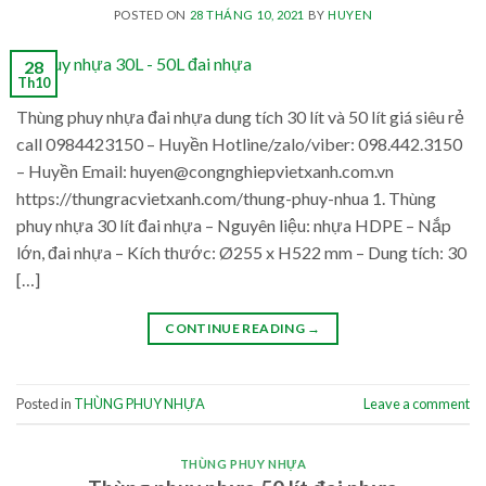
POSTED ON
28 THÁNG 10, 2021
BY
HUYEN
28
Th10
Thùng phuy nhựa đai nhựa dung tích 30 lít và 50 lít giá siêu rẻ
call 0984423150 – Huyền Hotline/zalo/viber: 098.442.3150
– Huyền Email: huyen@congnghiepvietxanh.com.vn
https://thungracvietxanh.com/thung-phuy-nhua 1. Thùng
phuy nhựa 30 lít đai nhựa – Nguyên liệu: nhựa HDPE – Nắp
lớn, đai nhựa – Kích thước: Ø255 x H522 mm – Dung tích: 30
[…]
CONTINUE READING
→
Posted in
THÙNG PHUY NHỰA
Leave a comment
THÙNG PHUY NHỰA