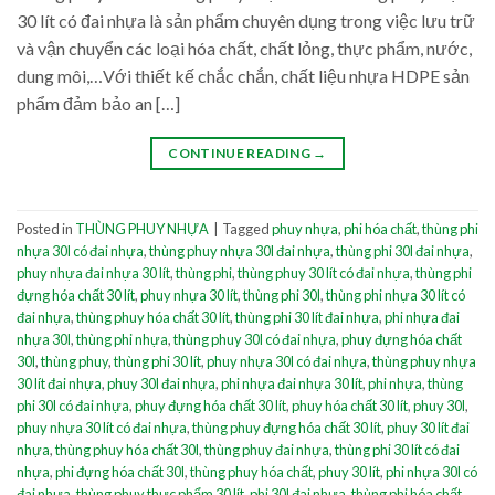
30 lít có đai nhựa là sản phẩm chuyên dụng trong việc lưu trữ
và vận chuyển các loại hóa chất, chất lỏng, thực phẩm, nước,
dung môi,…Với thiết kế chắc chắn, chất liệu nhựa HDPE sản
phẩm đảm bảo an […]
CONTINUE READING
→
Posted in
THÙNG PHUY NHỰA
|
Tagged
phuy nhựa
,
phi hóa chất
,
thùng phi
nhựa 30l có đai nhựa
,
thùng phuy nhựa 30l đai nhựa
,
thùng phi 30l đai nhựa
,
phuy nhựa đai nhựa 30 lít
,
thùng phi
,
thùng phuy 30 lít có đai nhựa
,
thùng phi
đựng hóa chất 30 lít
,
phuy nhựa 30 lít
,
thùng phi 30l
,
thùng phi nhựa 30 lít có
đai nhựa
,
thùng phuy hóa chất 30 lít
,
thùng phi 30 lít đai nhựa
,
phi nhựa đai
nhựa 30l
,
thùng phi nhựa
,
thùng phuy 30l có đai nhựa
,
phuy đựng hóa chất
30l
,
thùng phuy
,
thùng phi 30 lít
,
phuy nhựa 30l có đai nhựa
,
thùng phuy nhựa
30 lít đai nhựa
,
phuy 30l đai nhựa
,
phi nhựa đai nhựa 30 lít
,
phi nhựa
,
thùng
phi 30l có đai nhựa
,
phuy đựng hóa chất 30 lít
,
phuy hóa chất 30 lít
,
phuy 30l
,
phuy nhựa 30 lít có đai nhựa
,
thùng phuy đựng hóa chất 30 lít
,
phuy 30 lít đai
nhựa
,
thùng phuy hóa chất 30l
,
thùng phuy đai nhựa
,
thùng phi 30 lít có đai
nhựa
,
phi đựng hóa chất 30l
,
thùng phuy hóa chất
,
phuy 30 lít
,
phi nhựa 30l có
đai nhựa
,
thùng phuy thực phẩm 30 lít
,
phi 30l đai nhựa
,
thùng phi hóa chất