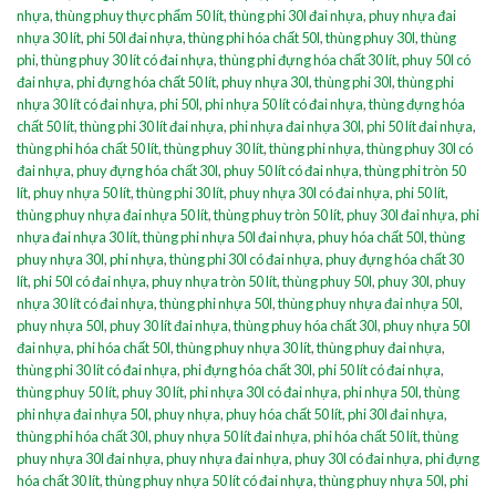
nhựa
,
thùng phuy thực phẩm 50 lít
,
thùng phi 30l đai nhựa
,
phuy nhựa đai
nhựa 30 lít
,
phi 50l đai nhựa
,
thùng phi hóa chất 50l
,
thùng phuy 30l
,
thùng
phi
,
thùng phuy 30 lít có đai nhựa
,
thùng phi đựng hóa chất 30 lít
,
phuy 50l có
đai nhựa
,
phi đựng hóa chất 50 lít
,
phuy nhựa 30l
,
thùng phi 30l
,
thùng phi
nhựa 30 lít có đai nhựa
,
phi 50l
,
phi nhựa 50 lít có đai nhựa
,
thùng đựng hóa
chất 50 lít
,
thùng phi 30 lít đai nhựa
,
phi nhựa đai nhựa 30l
,
phi 50 lít đai nhựa
,
thùng phi hóa chất 50 lít
,
thùng phuy 30 lít
,
thùng phi nhựa
,
thùng phuy 30l có
đai nhựa
,
phuy đựng hóa chất 30l
,
phuy 50 lít có đai nhựa
,
thùng phi tròn 50
lít
,
phuy nhựa 50 lít
,
thùng phi 30 lít
,
phuy nhựa 30l có đai nhựa
,
phi 50 lít
,
thùng phuy nhựa đai nhựa 50 lít
,
thùng phuy tròn 50 lít
,
phuy 30l đai nhựa
,
phi
nhựa đai nhựa 30 lít
,
thùng phi nhựa 50l đai nhựa
,
phuy hóa chất 50l
,
thùng
phuy nhựa 30l
,
phi nhựa
,
thùng phi 30l có đai nhựa
,
phuy đựng hóa chất 30
lít
,
phi 50l có đai nhựa
,
phuy nhựa tròn 50 lít
,
thùng phuy 50l
,
phuy 30l
,
phuy
nhựa 30 lít có đai nhựa
,
thùng phi nhựa 50l
,
thùng phuy nhựa đai nhựa 50l
,
phuy nhựa 50l
,
phuy 30 lít đai nhựa
,
thùng phuy hóa chất 30l
,
phuy nhựa 50l
đai nhựa
,
phi hóa chất 50l
,
thùng phuy nhựa 30 lít
,
thùng phuy đai nhựa
,
thùng phi 30 lít có đai nhựa
,
phi đựng hóa chất 30l
,
phi 50 lít có đai nhựa
,
thùng phuy 50 lít
,
phuy 30 lít
,
phi nhựa 30l có đai nhựa
,
phi nhựa 50l
,
thùng
phi nhựa đai nhựa 50l
,
phuy nhựa
,
phuy hóa chất 50 lít
,
phi 30l đai nhựa
,
thùng phi hóa chất 30l
,
phuy nhựa 50 lít đai nhựa
,
phi hóa chất 50 lít
,
thùng
phuy nhựa 30l đai nhựa
,
phuy nhựa đai nhựa
,
phuy 30l có đai nhựa
,
phi đựng
hóa chất 30 lít
,
thùng phuy nhựa 50 lít có đai nhựa
,
thùng phuy nhựa 50l
,
phi