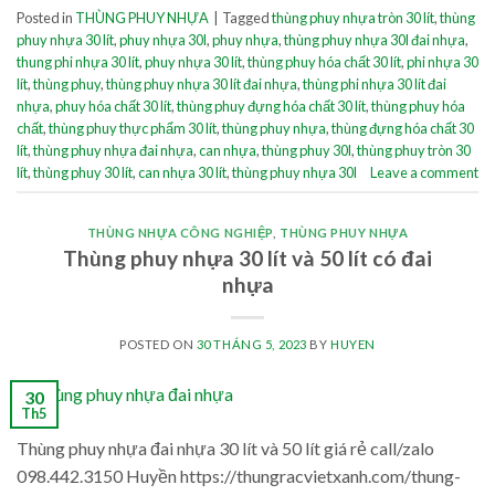
Posted in
THÙNG PHUY NHỰA
|
Tagged
thùng phuy nhựa tròn 30 lít
,
thùng
phuy nhựa 30 lít
,
phuy nhựa 30l
,
phuy nhựa
,
thùng phuy nhựa 30l đai nhựa
,
thung phi nhựa 30 lít
,
phuy nhựa 30 lít
,
thùng phuy hóa chất 30 lít
,
phi nhựa 30
lít
,
thùng phuy
,
thùng phuy nhựa 30 lít đai nhựa
,
thùng phi nhựa 30 lít đai
nhựa
,
phuy hóa chất 30 lít
,
thùng phuy đựng hóa chất 30 lít
,
thùng phuy hóa
chất
,
thùng phuy thực phẩm 30 lít
,
thùng phuy nhựa
,
thùng đựng hóa chất 30
lít
,
thùng phuy nhựa đai nhựa
,
can nhựa
,
thùng phuy 30l
,
thùng phuy tròn 30
lít
,
thùng phuy 30 lít
,
can nhựa 30 lít
,
thùng phuy nhựa 30l
Leave a comment
THÙNG NHỰA CÔNG NGHIỆP
,
THÙNG PHUY NHỰA
Thùng phuy nhựa 30 lít và 50 lít có đai
nhựa
POSTED ON
30 THÁNG 5, 2023
BY
HUYEN
30
Th5
Thùng phuy nhựa đai nhựa 30 lít và 50 lít giá rẻ call/zalo
098.442.3150 Huyền https://thungracvietxanh.com/thung-