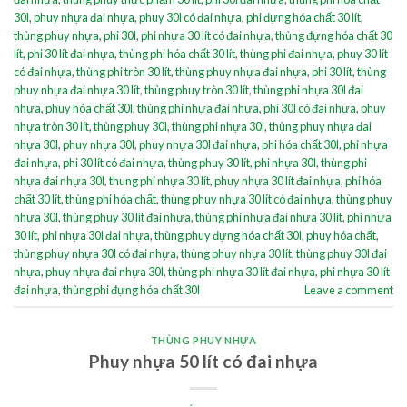
30l
,
phuy nhựa đai nhựa
,
phuy 30l có đai nhựa
,
phi đựng hóa chất 30 lít
,
thùng phuy nhựa
,
phi 30l
,
phi nhựa 30 lít có đai nhựa
,
thùng đựng hóa chất 30
lít
,
phi 30 lít đai nhựa
,
thùng phi hóa chất 30 lít
,
thùng phi đai nhựa
,
phuy 30 lít
có đai nhựa
,
thùng phi tròn 30 lít
,
thùng phuy nhựa đai nhựa
,
phi 30 lít
,
thùng
phuy nhựa đai nhựa 30 lít
,
thùng phuy tròn 30 lít
,
thùng phi nhựa 30l đai
nhựa
,
phuy hóa chất 30l
,
thùng phi nhựa đai nhựa
,
phi 30l có đai nhựa
,
phuy
nhựa tròn 30 lít
,
thùng phuy 30l
,
thùng phi nhựa 30l
,
thùng phuy nhựa đai
nhựa 30l
,
phuy nhựa 30l
,
phuy nhựa 30l đai nhựa
,
phi hóa chất 30l
,
phi nhựa
đai nhựa
,
phi 30 lít có đai nhựa
,
thùng phuy 30 lít
,
phi nhựa 30l
,
thùng phi
nhựa đai nhựa 30l
,
thung phi nhựa 30 lít
,
phuy nhựa 30 lít đai nhựa
,
phi hóa
chất 30 lít
,
thùng phi hóa chất
,
thùng phuy nhựa 30 lít có đai nhựa
,
thùng phuy
nhựa 30l
,
thùng phuy 30 lít đai nhựa
,
thùng phi nhựa đai nhựa 30 lít
,
phi nhựa
30 lít
,
phi nhựa 30l đai nhựa
,
thùng phuy đựng hóa chất 30l
,
phuy hóa chất
,
thùng phuy nhựa 30l có đai nhựa
,
thùng phuy nhựa 30 lít
,
thùng phuy 30l đai
nhựa
,
phuy nhựa đai nhựa 30l
,
thùng phi nhựa 30 lít đai nhựa
,
phi nhựa 30 lít
đai nhựa
,
thùng phi đựng hóa chất 30l
Leave a comment
THÙNG PHUY NHỰA
Phuy nhựa 50 lít có đai nhựa