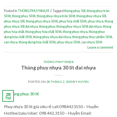
Posted in
THÙNG PHUY NHỰA
|
Tagged
thùng phuy 50l
,
thùng phuy tròn
50 lít
,
thùng phuy 50 lít
,
thùng phuy nhựa tròn 50 lít
,
thùng phuy nhựa 50l
,
phuy nhựa 50l
,
thùng phuy nhựa 50 lít
,
phuy hóa chất 50 lít
,
phuy nhựa
,
thùng
phuy nhựa 50l đai nhựa
,
thùng phuy
,
thùng phuy nhựa 50 lít đai nhựa
,
thùng
phuy hóa chất
,
thùng phuy hóa chất 50 lít
,
thùng phuy nhựa
,
thùng phuy
đựng hóa chất 50 lít
,
thùng phuy nhựa đai nhựa
,
thùng phuy thực phẩm 50 lít
,
can nhựa
,
thùng đựng hóa chất 50 lít
,
phuy nhựa 50 lít
,
can nhựa 50 lít
Leave a comment
THÙNG PHUY NHỰA
Thùng phuy nhựa 30 lít đai nhựa
POSTED ON
28 THÁNG 2, 2020
BY
HUYEN
28
Th2
Phuy nhựa 30 lít giá siêu rẻ call 0984423150 – Huyền
Hotline/zalo/viber: 098.442.3150 – Huyền Email: