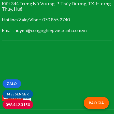
Kiệt 344 Trưng Nữ Vương, P. Thủy Dương, TX. Hương
Thủy, Huế
Hotline/Zalo/Viber: 070.865.2740
Email: huyen@congnghiepvietxanh.com.vn
ZALO
MESSENGER
BÁO GIÁ
098.442.3150