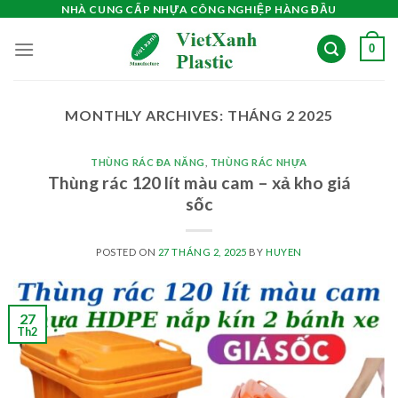
Skip
NHÀ CUNG CẤP NHỰA CÔNG NGHIỆP HÀNG ĐẦU
to
0
content
MONTHLY ARCHIVES:
THÁNG 2 2025
THÙNG RÁC ĐA NĂNG
,
THÙNG RÁC NHỰA
Thùng rác 120 lít màu cam – xả kho giá
sốc
POSTED ON
27 THÁNG 2, 2025
BY
HUYEN
27
Th2