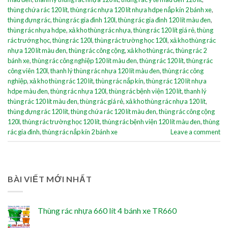
thùng chứa rác 120 lít
,
thùng rác nhựa 120 lít nhựa hdpe nắp kín 2 bánh xe
,
thùng đựng rác
,
thùng rác gia đình 120l
,
thùng rác gia đình 120 lít màu đen
,
thùng rác nhựa hdpe
,
xả kho thùng rác nhựa
,
thùng rác 120 lít giá rẻ
,
thùng
rác trướng học
,
thùng rác 120l
,
thùng rác trường học 120l
,
xả kho thùng rác
nhựa 120 lít màu đen
,
thùng rác công cộng
,
xả kho thùng rác
,
thùng rác 2
bánh xe
,
thùng rác công nghiệp 120 lít màu đen
,
thùng rác 120 lít
,
thùng rác
công viên 120l
,
thanh lý thùng rác nhựa 120 lít màu đen
,
thùng rác công
nghiệp
,
xả kho thùng rác 120 lít
,
thùng rác nắp kín
,
thùng rác 120 lít nhựa
hdpe màu đen
,
thùng rác nhựa 120l
,
thùng rác bệnh viện 120 lít
,
thanh lý
thùng rác 120 lít màu đen
,
thùng rác giá rẻ
,
xả kho thùng rác nhựa 120 lít
,
thùng đựng rác 120 lít
,
thùng chứa rác 120 lít màu đen
,
thùng rác công cộng
120l
,
thùng rác trường học 120 lít
,
thùng rác bệnh viện 120 lít màu đen
,
thùng
rác gia đình
,
thùng rác nắp kín 2 bánh xe
Leave a comment
BÀI VIẾT MỚI NHẤT
Thùng rác nhựa 660 lít 4 bánh xe TR660