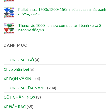
Pallet nhựa 1200x1200x150mm đan thanh màu xanh
dương và đen
Thùng rác 1000 lít nhựa composite 4 bánh xe và 3
bánh xe đặc/hơi
DANH MỤC
THÙNG RÁC GỖ
(4)
Chưa phân loại
(6)
XE DỌN VỆ SINH
(4)
THÙNG RÁC ĐA NĂNG
(204)
CỘT CHẮN INOX
(8)
XE ĐẨY RÁC
(65)