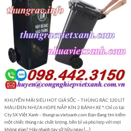
KHUYẾN MÃI SIÊU HOT GIÁ SỐC – THÙNG RÁC 120 LÍT
MÀU ĐEN NHỰA HDPE NẮP KÍN 2 BÁNH XE *. Chỉ có tại
Cty SX Việt Xanh – thungracvietxanh.com Bạn đang tìm kiếm
một chiếc thùng rác chất lượng, bền bỉ và phù hợp với mọi
không gian? Hãy nhanh tay sở hữu ngay […]