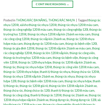
CONTINUE READING
→
Posted in
THÙNG RÁC ĐA NĂNG
,
THÙNG RÁC NHỰA
|
Tagged
thùng rác
nhựa 120 lít
,
xả kho thùng rác nhựa 120 lít
,
thùng rác nhựa 120 lít màu cam
,
thùng rác công nghiệp 120 lít màu cam
,
thùng rác công nghiệp 120l
,
thùng rác
trường học 120 lít
,
thùng rác nhựa 120 lít nắp kín 2 bánh xe màu cam
,
thùng
rác công cộng 120 lít
,
thùng rác nắp kín 2 bánh xe
,
thùng rác 120 lít nhựa
hdpe màu cam
,
thùng đựng rác 120 lít màu cam
,
thùng rác bệnh viện 120l
,
thùng rác gia đình 120 lít
,
thùng rác 120 lít nắp kín 2 bánh xe màu cam
,
thùng
rác công nghiệp 120 lít
,
thùng rác lớn 120 lít nắp kín
,
thùng rác công viên
,
thùng rác trường học 120 lít màu cam
,
thùng rác bệnh viện
,
thùng rác công
viên 120 lít
,
thùng rác 120l nhựa hdpe
,
thùng rác 120 lít nắp kín 2 bánh xe
,
thùng rác
,
thùng rác nhựa hdpe 120 lít
,
thùng rác công viên 120 lít màu cam
,
thùng rác 120 lít nhựa hdpe
,
thanh lý thùng rác nhựa
,
thùng chứa rác 120 lít
,
thùng rác nhựa 120 lít nắp kín 2 bánh xe
,
thùng rác nhựa
,
thùng rác nhựa
hdpe 120l
,
thùng rác bệnh viện 120 lít màu cam
,
thùng rác nhựa hdpe
,
thanh
lý thùng rác
,
thùng rác 120 lít giá rẻ
,
thùng rác lớn 120 lít nắp kín 2 bánh xe
,
thùng chứa rác
,
thùng chứa rác 120l
,
thanh lý thùng rác 120 lít màu cam
,
thùng rác công cộng
,
thanh lý thùng rác 120 lít
,
thùng rác 2 bánh xe
,
thùng rác
120 lít nhựa hdpe nắp kín 2 bánh xe
,
thùng đựng rác
,
thùng đựng rác 120l
,
xả
kho thùng rác 120 lít màu cam
,
thùng rác công nghiệp
,
thanh lý thùng rác