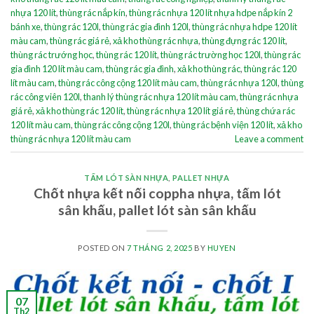
nhựa 120 lít
,
thùng rác nắp kín
,
thùng rác nhựa 120 lít nhựa hdpe nắp kín 2
bánh xe
,
thùng rác 120l
,
thùng rác gia đình 120l
,
thùng rác nhựa hdpe 120 lít
màu cam
,
thùng rác giá rẻ
,
xả kho thùng rác nhựa
,
thùng đựng rác 120 lít
,
thùng rác trướng học
,
thùng rác 120 lít
,
thùng rác trường học 120l
,
thùng rác
gia đình 120 lít màu cam
,
thùng rác gia đình
,
xả kho thùng rác
,
thùng rác 120
lít màu cam
,
thùng rác công cộng 120 lít màu cam
,
thùng rác nhựa 120l
,
thùng
rác công viên 120l
,
thanh lý thùng rác nhựa 120 lít màu cam
,
thùng rác nhựa
giá rẻ
,
xả kho thùng rác 120 lít
,
thùng rác nhựa 120 lít giá rẻ
,
thùng chứa rác
120 lít màu cam
,
thùng rác công cộng 120l
,
thùng rác bệnh viện 120 lít
,
xả kho
thùng rác nhựa 120 lít màu cam
Leave a comment
TẤM LÓT SÀN NHỰA
,
PALLET NHỰA
Chốt nhựa kết nối coppha nhựa, tấm lót
sân khấu, pallet lót sàn sân khấu
POSTED ON
7 THÁNG 2, 2025
BY
HUYEN
07
Th2