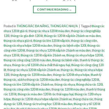
CONTINUE READING
→
Posted in
THÙNG RÁC ĐA NĂNG
,
THÙNG RÁC NHỰA
|
Tagged
thùng rác
nhựa 120 lít giá rẻ
,
thùng rác nhựa 120 lít màu đen
,
thùng rác công nghiệp
120l
,
thùng rác gia đình 120 lít
,
thùng rác 120 lít nắp kín 2 bánh xe màu đen
,
thùng rác nhựa giá rẻ
,
thùng rác lớn 120 lít nắp kín
,
thùng rác công viên
,
thùng rác nhựa hdpe 120 lít màu đen
,
thùng rác bệnh viện 120l
,
thùng rác
công viên 120 lít
,
thùng rác nhựa 120 lít nắp kín 2 bánh xe màu đen
,
thùng rác
nhựa 120 lít
,
thùng rác 120 lít nắp kín 2 bánh xe
,
thùng rác nhựa hdpe 120 lít
,
thùng rác công cộng 120 lít màu đen
,
thùng rác bệnh viện
,
thanh lý thùng rác
nhựa
,
thùng rác y tế 120 lít chứa chất thải nguy hại
,
thùng rác công cộng 120
lít
,
thùng rác nhựa 120 lít nắp kín 2 bánh xe
,
thùng rác
,
thùng rác nhựa hdpe
120l
,
thùng đựng rác 120 lít màu đen
,
thùng rác 120 lít nhựa hdpe
,
thanh lý
thùng rác
,
xả kho thùng rác 120 lít màu đen
,
thùng rác công nghiệp 120 lít
,
thùng rác lớn 120 lít nắp kín 2 bánh xe
,
thùng rác nhựa
,
thùng chứa rác 120l
,
thùng rác công viên 120 lít màu đen
,
thùng rác 120 lít màu đen
,
thanh lý thùng
rác 120 lít
,
thùng rác màu đen 120 lít rác thải nguy hại
,
thùng rác 120l nhựa
hdpe
,
thùng rác 120 lít nhựa hdpe nắp kín 2 bánh xe
,
thùng chứa rác
,
thùng
đựng rác 120l
,
thùng rác trường học 120 lít màu đen
,
thùng rác y tế 120 lít
màu đen
,
thanh lý thùng rác nhựa 120 lít
,
thùng rác y tế màu đen 120 lít
,