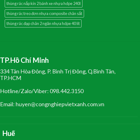
thùng rác nắp kín 2 bánh xe nhựa hdpe 240l
thùng rác treo đơn nhựa composite chân sắt
thùng rác đạp chân 2 ngăn nhựa hdpe 40 lít
TP.Hồ Chí Minh
334 Tân Hòa Đông, P. Bình Trị Đông, Q.Bình Tân,
TP.HCM
Hotline/Zalo/Viber: 098.442.3150
Email: huyen@congnghiepvietxanh.com.vn
Huế