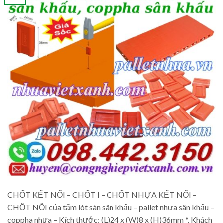
CHỐT KẾT NỐI – CHỐT I – CHỐT NHỰA KẾT NỐI –
CHỐT NỐI của tấm lót sàn sân khấu – pallet nhựa sân khấu –
coppha nhựa – Kích thước: (L)24 x (W)8 x (H)36mm *. Khách