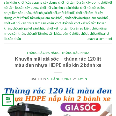
sân khấu
,
chốt i của coppha xây dựng
,
chốt nối tấm lót sàn xây dựng
,
chốt kết
nối tấm lót sàn xây dựng
,
chốt nối ván nhựa sân khấu
,
chốt kết nối pallet
nhựa làm sân khấu
,
chốt nhựa kết nối
,
chốt kết nối
,
chốt nối tấm lót xây
dựng
,
chốt kết nối tấm nhựa làm sân khấu
,
chốt nối ván nhựa làm sân khấu
,
chốt kết nối ván nhựa làm sân khấu
,
chốt i kết nối
,
chốt kết nối tấm lót sân
khấu
,
chốt nối pallet sân khấu
,
chốt kết nối tấm lót sàn sự kiện
,
chốt nối sàn
nhựa sân khấu
,
chốt nối tấm lót sân khấu
,
bán lẻ chốt i
,
chốt I
,
chốt nối pallet
lót sân khấu
Leave a comment
THÙNG RÁC ĐA NĂNG
,
THÙNG RÁC NHỰA
Khuyến mãi giá sốc – thùng rác 120 lít
màu đen nhựa HDPE nắp kín 2 bánh xe
POSTED ON
5 THÁNG 2, 2025
BY
HUYEN
05
Th2