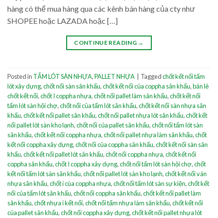
hàng có thể mua hàng qua các kênh bán hàng của cty như
SHOPEE hoặc LAZADA hoặc […]
CONTINUE READING
→
Posted in
TẤM LÓT SÀN NHỰA
,
PALLET NHỰA
|
Tagged
chốt kết nối tấm
lót xây dựng
,
chốt nối sàn sân khấu
,
chốt kết nối của coppha sân khấu
,
bán lẻ
chốt kết nối
,
chốt I coppha nhựa
,
chốt nối pallet làm sân khấu
,
chốt kết nối
tấm lót sàn hội chợ
,
chốt nối của tấm lót sân khấu
,
chốt kết nối sàn nhựa sân
khấu
,
chốt kết nối pallet sân khấu
,
chốt nối pallet nhựa lót sân khấu
,
chốt kết
nối pallet lót sàn kho lạnh
,
chốt nối của pallet sân khấu
,
chốt nối tấm lót sàn
sân khấu
,
chốt kết nối coppha nhựa
,
chốt nối pallet nhựa làm sân khấu
,
chốt
kết nối coppha xây dựng
,
chốt nối của coppha sân khấu
,
chốt kết nối sàn sân
khấu
,
chốt kết nối pallet lót sân khấu
,
chốt nối coppha nhựa
,
chốt kết nối
coppha sân khấu
,
chốt I coppha xây dựng
,
chốt nối tấm lót sàn hội chợ
,
chốt
kết nối tấm lót sàn sân khấu
,
chốt nối pallet lót sàn kho lạnh
,
chốt kết nối ván
nhựa sân khấu
,
chốt i cùa coppha nhựa
,
chốt nối tấm lót sàn sự kiện
,
chốt kết
nối của tấm lót sân khấu
,
chốt nối coppha sân khấu
,
chốt kết nối pallet làm
sân khấu
,
chốt nhựa i kết nối
,
chốt nối tấm nhựa làm sân khấu
,
chốt kết nối
của pallet sân khấu
,
chốt nối coppha xây dựng
,
chốt kết nối pallet nhựa lót