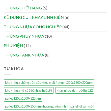
THÙNG CHỞ HÀNG
(5)
KỆ DỤNG CỤ – KHAY LINH KIỆN
(6)
THÙNG NHỰA CÔNG NGHIỆP
(44)
THÙNG PHUY NHỰA
(10)
PHỤ KIỆN
(14)
THÙNG TANK NHỰA
(8)
TỪ KHÓA
khay nhựa chống tràn dầu - hóa chất 4 phuy 1300x1300x300mm
khay nhựa hở có 5 bánh xe hs0199
khay nhựa đan lưới hs022
pallet 1200x1000x125mm
pallet 1200x1000x150mm nhựa nguyên sinh
pallet lót sàn mới