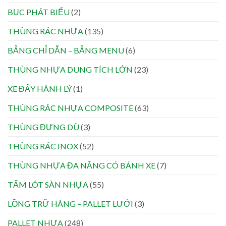
BỤC PHÁT BIỂU
(2)
THÙNG RÁC NHỰA
(135)
BẢNG CHỈ DẪN – BẢNG MENU
(6)
THÙNG NHỰA DUNG TÍCH LỚN
(23)
XE ĐẨY HÀNH LÝ
(1)
THÙNG RÁC NHỰA COMPOSITE
(63)
THÙNG ĐỰNG DÙ
(3)
THÙNG RÁC INOX
(52)
THÙNG NHỰA ĐA NĂNG CÓ BÁNH XE
(7)
TẤM LÓT SÀN NHỰA
(55)
LỒNG TRỮ HÀNG – PALLET LƯỚI
(3)
PALLET NHỰA
(248)