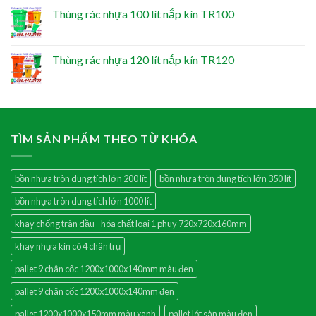
Thùng rác nhựa 100 lít nắp kín TR100
Thùng rác nhựa 120 lít nắp kín TR120
TÌM SẢN PHẨM THEO TỪ KHÓA
bồn nhựa tròn dung tích lớn 200 lít
bồn nhựa tròn dung tích lớn 350 lít
bồn nhựa tròn dung tích lớn 1000 lít
khay chống tràn dầu - hóa chất loại 1 phuy 720x720x160mm
khay nhựa kín có 4 chân trụ
pallet 9 chân cốc 1200x1000x140mm màu đen
pallet 9 chân cốc 1200x1000x140mm đen
pallet 1200x1000x150mm màu xanh
pallet lót sàn màu đen