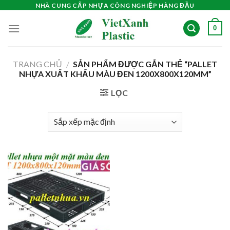
Skip
NHÀ CUNG CẤP NHỰA CÔNG NGHIỆP HÀNG ĐẦU
to
0
content
TRANG CHỦ
/
SẢN PHẨM ĐƯỢC GẮN THẺ “PALLET
NHỰA XUẤT KHẨU MÀU ĐEN 1200X800X120MM”
LỌC