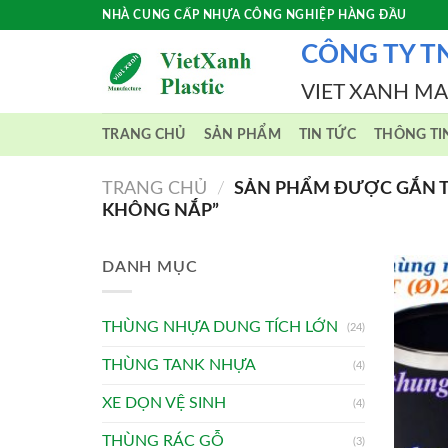
Skip
NHÀ CUNG CẤP NHỰA CÔNG NGHIỆP HÀNG ĐẦU
to
CÔNG TY T
content
VIET XANH M
TRANG CHỦ
SẢN PHẨM
TIN TỨC
THÔNG TI
TRANG CHỦ
/
SẢN PHẨM ĐƯỢC GẮN TH
KHÔNG NẮP”
DANH MỤC
THÙNG NHỰA DUNG TÍCH LỚN
(24)
THÙNG TANK NHỰA
(4)
XE DỌN VỆ SINH
(4)
THÙNG RÁC GỖ
(3)