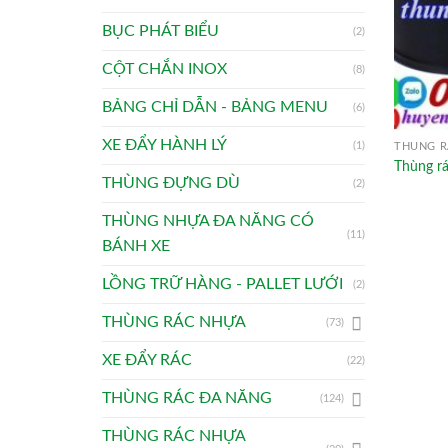
BỤC PHÁT BIỂU
(2)
CỘT CHẮN INOX
(8)
BẢNG CHỈ DẪN - BẢNG MENU
(6)
XE ĐẨY HÀNH LÝ
(1)
THÙNG R
Thùng r
THÙNG ĐỰNG DÙ
(2)
THÙNG NHỰA ĐA NĂNG CÓ
(11)
BÁNH XE
LỒNG TRỮ HÀNG - PALLET LƯỚI
(2)
THÙNG RÁC NHỰA
(73)
XE ĐẨY RÁC
(22)
THÙNG RÁC ĐA NĂNG
(124)
THÙNG RÁC NHỰA