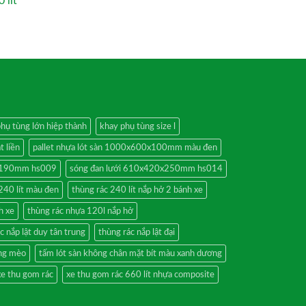
 lít
hụ tùng lớn hiệp thành
khay phụ tùng size l
t liền
pallet nhựa lót sàn 1000x600x100mm màu đen
0x190mm hs009
sóng đan lưới 610x420x250mm hs014
240 lít màu đen
thùng rác 240 lít nắp hở 2 bánh xe
h xe
thùng rác nhựa 120l nắp hở
c nắp lật duy tân trung
thùng rác nắp lật đại
ồng mèo
tấm lót sàn không chân mặt bít màu xanh dương
xe thu gom rác
xe thu gom rác 660 lít nhựa composite