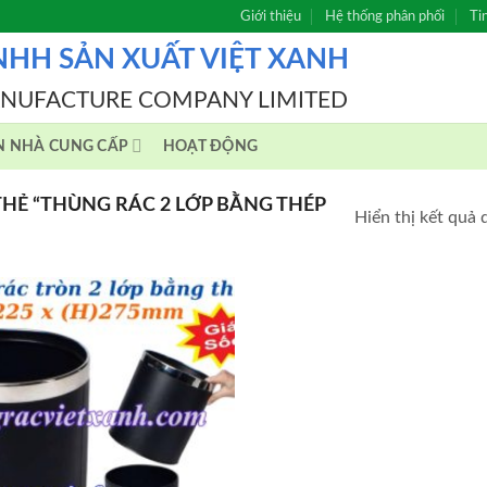
Giới thiệu
Hệ thống phân phối
Ti
NHH SẢN XUẤT VIỆT XANH
ANUFACTURE COMPANY LIMITED
N NHÀ CUNG CẤP
HOẠT ĐỘNG
Ẻ “THÙNG RÁC 2 LỚP BẰNG THÉP
Hiển thị kết quả 