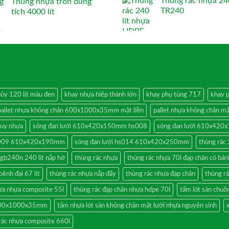
Thùng rác nhựa 240
Thùng nhựa tròn dung
TR240
tích 4000 lít
hủy 120 lít màu đen
khay nhựa hiệp thành lớn
khay phụ tùng 717
khay p
pallet nhựa không chân 600x1000x35mm mặt liền
pallet nhựa không chân mặ
uy nhựa
sóng đan lưới 610x420x150mm hs008
sóng đan lưới 610x42
hs009 610x420x190mm
sóng đan lưới hs014 610x420x250mm
thùng rác 
gb240n 240 lít nắp hở
thùng rác nhựa
thùng rác nhựa 70l đạp chân có bán
ênh đại 67 lít
thùng rác nhựa nắp đẩy
thùng rác nhựa đạp chân
thùng rá
ựa nhựa composite 55l
thùng rác đạp chân nhựa hdpe 70l
tấm lót sàn chu
 600x1000x35mm
tấm nhựa lót sàn không chân mặt lưới nhựa nguyên sinh
rác nhựa composite 660l