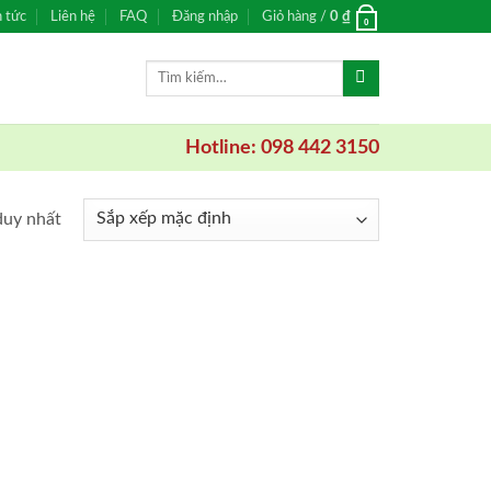
n tức
Liên hệ
FAQ
Đăng nhập
Giỏ hàng /
0
₫
0
Tìm
kiếm:
Hotline: 098 442 3150
duy nhất