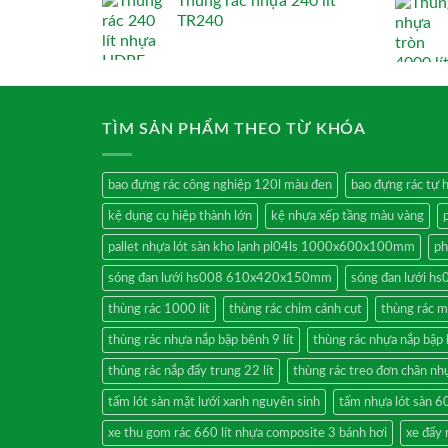
Thùng rác nhựa 240 lít
TR240
TÌM SẢN PHẨM THEO TỪ KHÓA
bao đựng rác công nghiệp 120l màu đen
bao đựng rác tự 
kệ dụng cụ hiệp thành lớn
kệ nhựa xếp tầng màu vàng
pallet nhựa lót sàn kho lạnh pl04ls 1000x600x100mm
ph
sóng đan lưới hs008 610x420x150mm
sóng đan lưới 
thùng rác 1000 lít
thùng rác chim cánh cụt
thùng rác m
thùng rác nhựa nắp bập bênh 9 lít
thùng rác nhựa nắp bập b
thùng rác nắp đẩy trung 22 lít
thùng rác treo đơn chân nh
tấm lót sàn mặt lưới xanh nguyên sinh
tấm nhựa lót sàn
xe thu gom rác 660 lít nhựa composite 3 bánh hơi
xe đẩy 