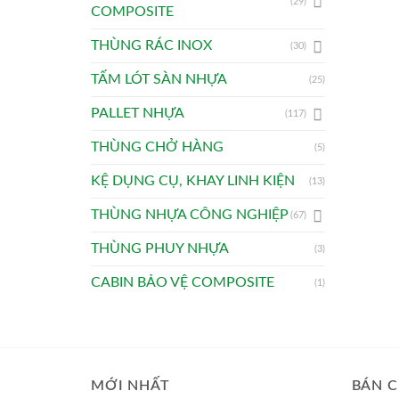
(29)
COMPOSITE
THÙNG RÁC INOX
(30)
TẤM LÓT SÀN NHỰA
(25)
PALLET NHỰA
(117)
THÙNG CHỞ HÀNG
(5)
KỆ DỤNG CỤ, KHAY LINH KIỆN
(13)
THÙNG NHỰA CÔNG NGHIỆP
(67)
THÙNG PHUY NHỰA
(3)
CABIN BẢO VỆ COMPOSITE
(1)
MỚI NHẤT
BÁN C