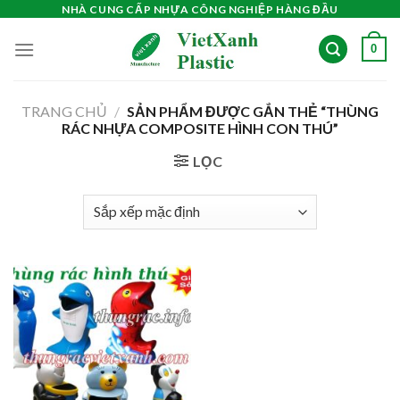
Skip
NHÀ CUNG CẤP NHỰA CÔNG NGHIỆP HÀNG ĐẦU
to
0
content
TRANG CHỦ
/
SẢN PHẨM ĐƯỢC GẮN THẺ “THÙNG
RÁC NHỰA COMPOSITE HÌNH CON THÚ”
LỌC