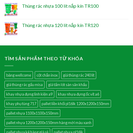
Thùng rác nhựa 100 lít nắp kín TR100
Thùng rác nhựa 120 lít nắp kín TR120
TÌM SẢN PHẨM THEO TỪ KHÓA
bảng wellcome
cột chắn inox
giá thùng rác 240 lít
giá thùng rác gấu misa
giá tấm lót sàn sân khấu
khay nhựa đựng linh kiện a9
khay nhựa đựng ốc vít a6
khay phụ tùng 717
pallet liền khối pl16lk 1200x1200x150mm
pallet nhựa 1100x1100x150mm
pallet nhựa 1200x1200x150mm hàng mới màu xanh
pallet nhựa kê hàng giá rẻ
pallet nhựa pl16lk