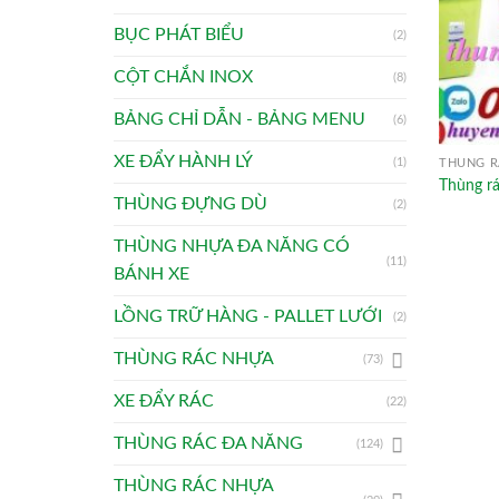
BỤC PHÁT BIỂU
(2)
CỘT CHẮN INOX
(8)
BẢNG CHỈ DẪN - BẢNG MENU
(6)
XE ĐẨY HÀNH LÝ
(1)
THÙNG R
Thùng rá
THÙNG ĐỰNG DÙ
(2)
THÙNG NHỰA ĐA NĂNG CÓ
(11)
BÁNH XE
LỒNG TRỮ HÀNG - PALLET LƯỚI
(2)
THÙNG RÁC NHỰA
(73)
XE ĐẨY RÁC
(22)
THÙNG RÁC ĐA NĂNG
(124)
THÙNG RÁC NHỰA