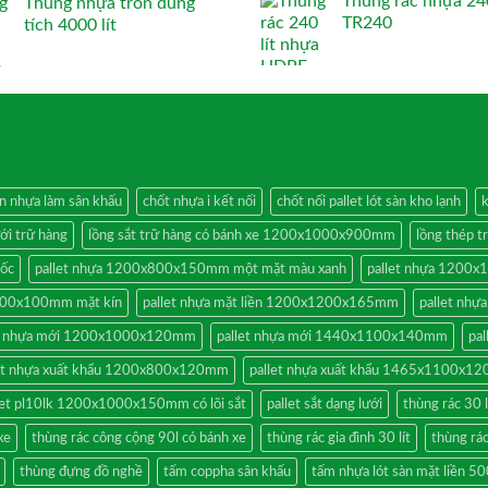
Thùng rác nhựa 240
Thùng nhựa tròn dung
TR240
tích 4000 lít
án nhựa làm sân khấu
chốt nhựa i kết nối
chốt nối pallet lót sàn kho lạnh
k
ưới trữ hàng
lồng sắt trữ hàng có bánh xe 1200x1000x900mm
lồng thép 
cốc
pallet nhựa 1200x800x150mm một mặt màu xanh
pallet nhựa 1200x
x600x100mm mặt kín
pallet nhựa mặt liền 1200x1200x165mm
pallet nh
et nhựa mới 1200x1000x120mm
pallet nhựa mới 1440x1100x140mm
pa
let nhựa xuất khẩu 1200x800x120mm
pallet nhựa xuất khẩu 1465x1100x1
let pl10lk 1200x1000x150mm có lõi sắt
pallet sắt dạng lưới
thùng rác 30 l
xe
thùng rác công cộng 90l có bánh xe
thùng rác gia đình 30 lít
thùng rá
thùng đựng đồ nghề
tấm coppha sân khấu
tấm nhựa lót sàn mặt liền