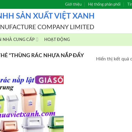
Giới thiệu
Hệ thống phân phối
Ti
NHH SẢN XUẤT VIỆT XANH
ANUFACTURE COMPANY LIMITED
N NHÀ CUNG CẤP
HOẠT ĐỘNG
HẺ “THÙNG RÁC NHỰA NẮP ĐẨY
Hiển thị kết quả 