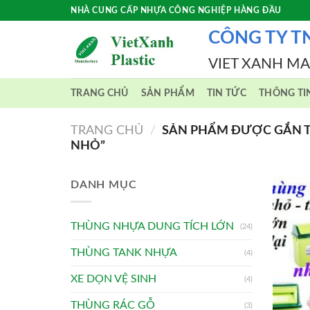
Skip
NHÀ CUNG CẤP NHỰA CÔNG NGHIỆP HÀNG ĐẦU
to
CÔNG TY T
content
VIET XANH M
TRANG CHỦ
SẢN PHẨM
TIN TỨC
THÔNG TI
TRANG CHỦ
/
SẢN PHẨM ĐƯỢC GẮN T
NHỎ”
DANH MỤC
THÙNG NHỰA DUNG TÍCH LỚN
(24)
THÙNG TANK NHỰA
(4)
XE DỌN VỆ SINH
(4)
THÙNG RÁC GỖ
(3)