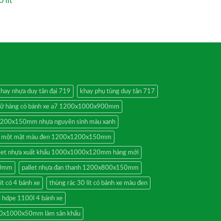
 lít
hay nhựa duy tân đại 719
khay phụ tùng duy tân 717
trữ hàng có bánh xe a7 1200x1000x900mm
1200x150mm nhựa nguyên sinh màu xanh
ựa một mặt màu đen 1200x1200x150mm
llet nhựa xuất khẩu 1000x1000x120mm hàng mới
20mm
pallet nhựa đan thanh 1200x800x150mm
ít có 4 bánh xe
thùng rác 30 lít có bánh xe màu đen
c hdpe 1100l 4 bánh xe
 500x1000x50mm làm sân khấu