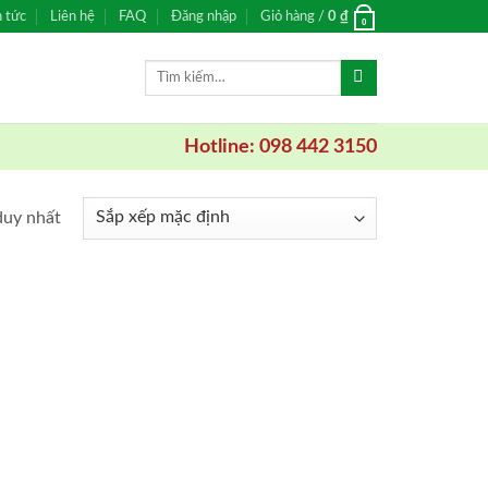
n tức
Liên hệ
FAQ
Đăng nhập
Giỏ hàng /
0
₫
0
Tìm
kiếm:
Hotline: 098 442 3150
duy nhất