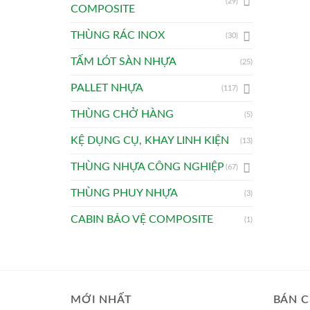
(29)
COMPOSITE
THÙNG RÁC INOX
(30)
TẤM LÓT SÀN NHỰA
(25)
PALLET NHỰA
(117)
THÙNG CHỞ HÀNG
(5)
KỆ DỤNG CỤ, KHAY LINH KIỆN
(13)
THÙNG NHỰA CÔNG NGHIỆP
(67)
THÙNG PHUY NHỰA
(3)
CABIN BẢO VỆ COMPOSITE
(1)
MỚI NHẤT
BÁN C