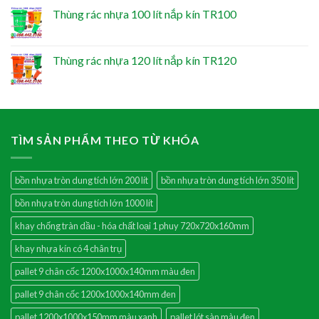
Thùng rác nhựa 100 lít nắp kín TR100
Thùng rác nhựa 120 lít nắp kín TR120
TÌM SẢN PHẨM THEO TỪ KHÓA
bồn nhựa tròn dung tích lớn 200 lít
bồn nhựa tròn dung tích lớn 350 lít
bồn nhựa tròn dung tích lớn 1000 lít
khay chống tràn dầu - hóa chất loại 1 phuy 720x720x160mm
khay nhựa kín có 4 chân trụ
pallet 9 chân cốc 1200x1000x140mm màu đen
pallet 9 chân cốc 1200x1000x140mm đen
pallet 1200x1000x150mm màu xanh
pallet lót sàn màu đen