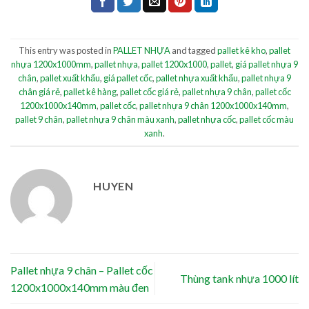
This entry was posted in
PALLET NHỰA
and tagged
pallet kê kho
,
pallet
nhựa 1200x1000mm
,
pallet nhựa
,
pallet 1200x1000
,
pallet
,
giá pallet nhựa 9
chân
,
pallet xuất khẩu
,
giá pallet cốc
,
pallet nhựa xuất khẩu
,
pallet nhựa 9
chân giá rẻ
,
pallet kê hàng
,
pallet cốc giá rẻ
,
pallet nhựa 9 chân
,
pallet cốc
1200x1000x140mm
,
pallet cốc
,
pallet nhựa 9 chân 1200x1000x140mm
,
pallet 9 chân
,
pallet nhựa 9 chân màu xanh
,
pallet nhựa cốc
,
pallet cốc màu
xanh
.
HUYEN
Pallet nhựa 9 chân – Pallet cốc
Thùng tank nhựa 1000 lít
1200x1000x140mm màu đen