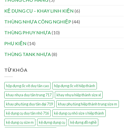
KỆ DỤNG CỤ – KHAY LINH KIỆN
(6)
THÙNG NHỰA CÔNG NGHIỆP
(44)
THÙNG PHUY NHỰA
(10)
PHỤ KIỆN
(14)
THÙNG TANK NHỰA
(8)
TỪ KHÓA
hộp đựng ốc vít duy tân cao
hộp đựng ốc vít hiệp thành
khay nhựa duy tân trung 717
khay nhựa hiệp thành size xl
khay phụ tùng duy tân đại 719
khay phụ tùng hiệp thành trung size m
kệ dụng cụ duy tân nhỏ 716
kệ dụng cụ nhỏ size s hiệp thành
kệ dụng cụ size m
kệ đựng dụng cụ
kệ đựng đồ nghề