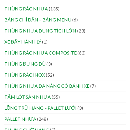
THÙNG RÁC NHỰA
(135)
BẢNG CHỈ DẪN – BẢNG MENU
(6)
THÙNG NHỰA DUNG TÍCH LỚN
(23)
XE ĐẨY HÀNH LÝ
(1)
THÙNG RÁC NHỰA COMPOSITE
(63)
THÙNG ĐỰNG DÙ
(3)
THÙNG RÁC INOX
(52)
THÙNG NHỰA ĐA NĂNG CÓ BÁNH XE
(7)
TẤM LÓT SÀN NHỰA
(55)
LỒNG TRỮ HÀNG – PALLET LƯỚI
(3)
PALLET NHỰA
(248)
THÙNG CHỞ HÀNG
(5)