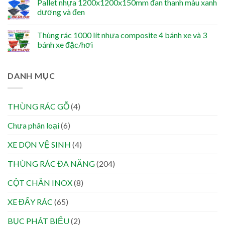
Pallet nhựa 1200x1200x150mm đan thanh màu xanh
dương và đen
Thùng rác 1000 lít nhựa composite 4 bánh xe và 3
bánh xe đặc/hơi
DANH MỤC
THÙNG RÁC GỖ
(4)
Chưa phân loại
(6)
XE DỌN VỆ SINH
(4)
THÙNG RÁC ĐA NĂNG
(204)
CỘT CHẮN INOX
(8)
XE ĐẨY RÁC
(65)
BỤC PHÁT BIỂU
(2)