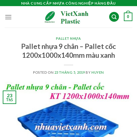
Skip
NHÀ CUNG CẤP NHỰA CÔNG NGHIỆP HÀNG ĐẦU
to
0
content
PALLET NHỰA
Pallet nhựa 9 chân – Pallet cốc
1200x1000x140mm màu xanh
POSTED ON
23 THÁNG 5, 2019
BY
HUYEN
23
Th5