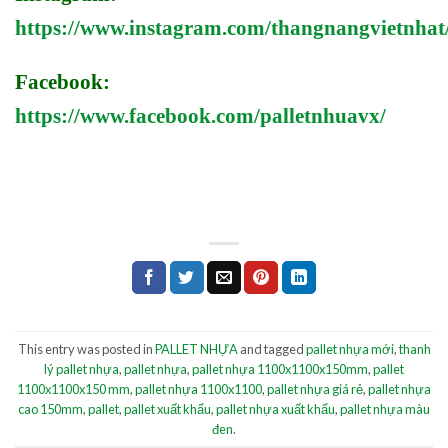
https://www.instagram.com/thangnangvietnhat
Facebook:
https://www.facebook.com/palletnhuavx/
This entry was posted in
PALLET NHỰA
and tagged
pallet nhựa mới
,
thanh
lý pallet nhựa
,
pallet nhựa
,
pallet nhựa 1100x1100x150mm
,
pallet
1100x1100x150 mm
,
pallet nhựa 1100x1100
,
pallet nhựa giá rẻ
,
pallet nhựa
cao 150mm
,
pallet
,
pallet xuất khẩu
,
pallet nhựa xuất khẩu
,
pallet nhựa màu
đen
.