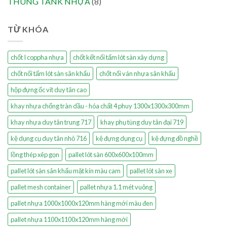
THÙNG TANK NHỰA
(8)
TỪ KHÓA
chốt I coppha nhựa
chốt kết nối tấm lót sàn xây dựng
chốt nối tấm lót sàn sân khấu
chốt nối ván nhựa sân khấu
hộp đựng ốc vít duy tân cao
khay nhựa chống tràn dầu - hóa chất 4 phuy 1300x1300x300mm
khay nhựa duy tân trung 717
khay phụ tùng duy tân đại 719
kệ dụng cụ duy tân nhỏ 716
kệ đựng dụng cụ
kệ đựng đồ nghề
lồng thép xêp gọn
pallet lót sàn 600x600x100mm
pallet lót sàn sân khấu mặt kín màu cam
pallet lót sàn xe
pallet mesh container
pallet nhựa 1.1 mét vuông
pallet nhựa 1000x1000x120mm hàng mới màu đen
pallet nhựa 1100x1100x120mm hàng mới