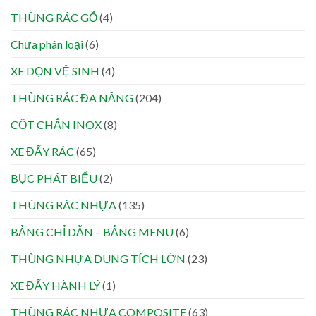
THÙNG RÁC GỖ
(4)
Chưa phân loại
(6)
XE DỌN VỆ SINH
(4)
THÙNG RÁC ĐA NĂNG
(204)
CỘT CHẮN INOX
(8)
XE ĐẨY RÁC
(65)
BỤC PHÁT BIỂU
(2)
THÙNG RÁC NHỰA
(135)
BẢNG CHỈ DẪN – BẢNG MENU
(6)
THÙNG NHỰA DUNG TÍCH LỚN
(23)
XE ĐẨY HÀNH LÝ
(1)
THÙNG RÁC NHỰA COMPOSITE
(63)