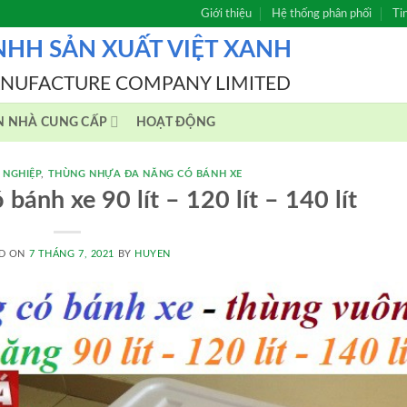
Giới thiệu
Hệ thống phân phối
Ti
NHH SẢN XUẤT VIỆT XANH
ANUFACTURE COMPANY LIMITED
N NHÀ CUNG CẤP
HOẠT ĐỘNG
 NGHIỆP
,
THÙNG NHỰA ĐA NĂNG CÓ BÁNH XE
bánh xe 90 lít – 120 lít – 140 lít
D ON
7 THÁNG 7, 2021
BY
HUYEN