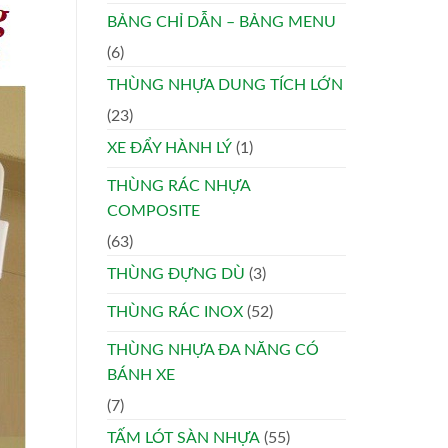
BẢNG CHỈ DẪN – BẢNG MENU
(6)
THÙNG NHỰA DUNG TÍCH LỚN
(23)
XE ĐẨY HÀNH LÝ
(1)
THÙNG RÁC NHỰA
COMPOSITE
(63)
THÙNG ĐỰNG DÙ
(3)
THÙNG RÁC INOX
(52)
THÙNG NHỰA ĐA NĂNG CÓ
BÁNH XE
(7)
TẤM LÓT SÀN NHỰA
(55)