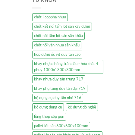
TỪ KHÓA
chốt I coppha nhựa
chốt kết nối tấm lót sàn xây dựng
chốt nối tấm lót sàn sân khấu
chốt nối ván nhựa sân khấu
hộp đựng ốc vít duy tân cao
khay nhựa chống tràn dầu - hóa chất 4
phuy 1300x1300x300mm
khay nhựa duy tân trung 717
khay phụ tùng duy tân đại 719
kệ dụng cụ duy tân nhỏ 716
kệ đựng dụng cụ
kệ đựng đồ nghề
lồng thép xêp gọn
pallet lót sàn 600x600x100mm