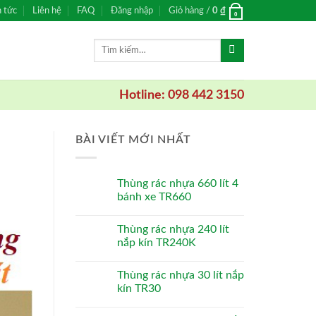
n tức
Liên hệ
FAQ
Đăng nhập
Giỏ hàng /
0
₫
0
Tìm
kiếm:
Hotline: 098 442 3150
BÀI VIẾT MỚI NHẤT
Thùng rác nhựa 660 lít 4
bánh xe TR660
Thùng rác nhựa 240 lít
nắp kín TR240K
Thùng rác nhựa 30 lít nắp
kín TR30