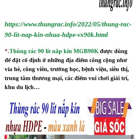
https://www.thungrac.info/2022/05/thung-rac-
90-lit-nap-kin-nhua-hdpe-vx90k.html
*.
Thùng rác 90 lít nắp kín MGB90K
được dùng
để đặt cố định ở những địa điểm công cộng như
vỉa hè, công viên, trường học, bệnh viện, siêu thị,
trung tâm thương mại, các điểm vui chơi giải trí,
khu du lịch…