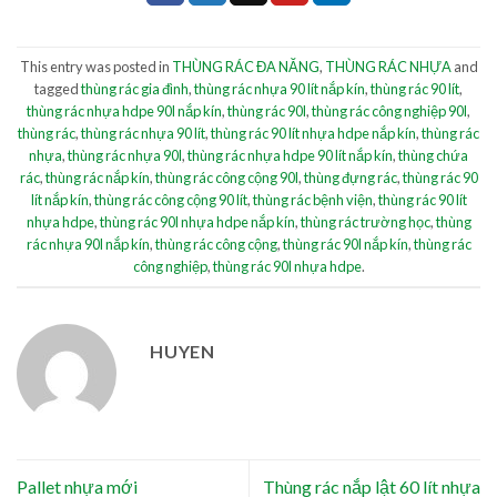
This entry was posted in
THÙNG RÁC ĐA NĂNG
,
THÙNG RÁC NHỰA
and
tagged
thùng rác gia đình
,
thùng rác nhựa 90 lít nắp kín
,
thùng rác 90 lít
,
thùng rác nhựa hdpe 90l nắp kín
,
thùng rác 90l
,
thùng rác công nghiệp 90l
,
thùng rác
,
thùng rác nhựa 90 lít
,
thùng rác 90 lít nhựa hdpe nắp kín
,
thùng rác
nhựa
,
thùng rác nhựa 90l
,
thùng rác nhựa hdpe 90 lít nắp kín
,
thùng chứa
rác
,
thùng rác nắp kín
,
thùng rác công cộng 90l
,
thùng đựng rác
,
thùng rác 90
lít nắp kín
,
thùng rác công cộng 90 lít
,
thùng rác bệnh viện
,
thùng rác 90 lít
nhựa hdpe
,
thùng rác 90l nhựa hdpe nắp kín
,
thùng rác trường học
,
thùng
rác nhựa 90l nắp kín
,
thùng rác công cộng
,
thùng rác 90l nắp kín
,
thùng rác
công nghiệp
,
thùng rác 90l nhựa hdpe
.
HUYEN
Pallet nhựa mới
Thùng rác nắp lật 60 lít nhựa