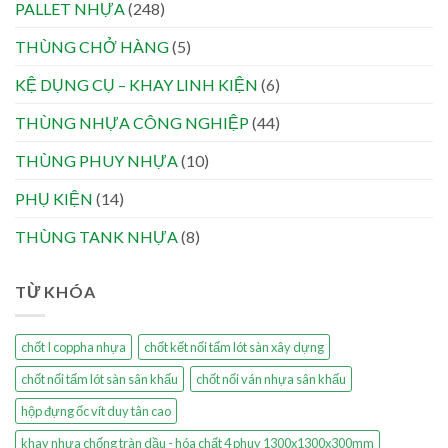
PALLET NHỰA
(248)
THÙNG CHỞ HÀNG
(5)
KỆ DỤNG CỤ – KHAY LINH KIỆN
(6)
THÙNG NHỰA CÔNG NGHIỆP
(44)
THÙNG PHUY NHỰA
(10)
PHỤ KIỆN
(14)
THÙNG TANK NHỰA
(8)
TỪ KHÓA
chốt I coppha nhựa
chốt kết nối tấm lót sàn xây dựng
chốt nối tấm lót sàn sân khấu
chốt nối ván nhựa sân khấu
hộp đựng ốc vít duy tân cao
khay nhựa chống tràn dầu - hóa chất 4 phuy 1300x1300x300mm