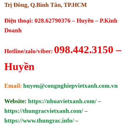
Trị Đông, Q.Bình Tân, TP.HCM
Điện thoại: 028.62790376 – Huyền – P.Kinh
Doanh
098.442.3150 –
Hotline/zalo/viber:
Huyền
Email:
huyen@congnghiepvietxanh.com.vn
Website:
https://nhuavietxanh.com/
–
https://thungracvietxanh.com/
–
https://www.thungrac.info/
–