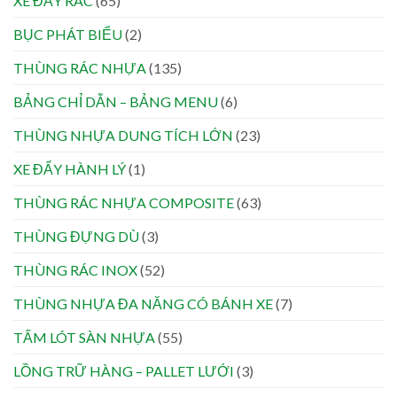
XE ĐẨY RÁC
(65)
BỤC PHÁT BIỂU
(2)
THÙNG RÁC NHỰA
(135)
BẢNG CHỈ DẪN – BẢNG MENU
(6)
THÙNG NHỰA DUNG TÍCH LỚN
(23)
XE ĐẨY HÀNH LÝ
(1)
THÙNG RÁC NHỰA COMPOSITE
(63)
THÙNG ĐỰNG DÙ
(3)
THÙNG RÁC INOX
(52)
THÙNG NHỰA ĐA NĂNG CÓ BÁNH XE
(7)
TẤM LÓT SÀN NHỰA
(55)
LỒNG TRỮ HÀNG – PALLET LƯỚI
(3)