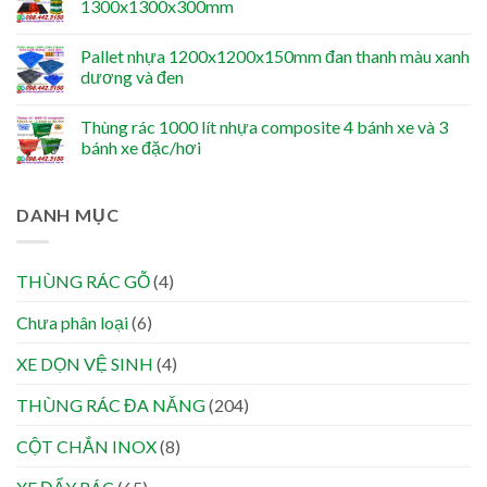
1300x1300x300mm
Pallet nhựa 1200x1200x150mm đan thanh màu xanh
dương và đen
Thùng rác 1000 lít nhựa composite 4 bánh xe và 3
bánh xe đặc/hơi
DANH MỤC
THÙNG RÁC GỖ
(4)
Chưa phân loại
(6)
XE DỌN VỆ SINH
(4)
THÙNG RÁC ĐA NĂNG
(204)
CỘT CHẮN INOX
(8)