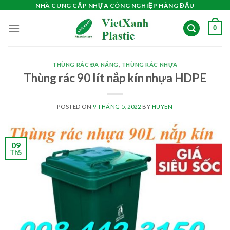
Skip
NHÀ CUNG CẤP NHỰA CÔNG NGHIỆP HÀNG ĐẦU
to
0
content
THÙNG RÁC ĐA NĂNG
,
THÙNG RÁC NHỰA
Thùng rác 90 lít nắp kín nhựa HDPE
POSTED ON
9 THÁNG 5, 2022
BY
HUYEN
09
Th5