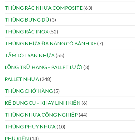
THÙNG RÁC NHỰA COMPOSITE
(63)
THÙNG ĐỰNG DÙ
(3)
THÙNG RÁC INOX
(52)
THÙNG NHỰA ĐA NĂNG CÓ BÁNH XE
(7)
TẤM LÓT SÀN NHỰA
(55)
LỒNG TRỮ HÀNG – PALLET LƯỚI
(3)
PALLET NHỰA
(248)
THÙNG CHỞ HÀNG
(5)
KỆ DỤNG CỤ – KHAY LINH KIỆN
(6)
THÙNG NHỰA CÔNG NGHIỆP
(44)
THÙNG PHUY NHỰA
(10)
PHỤ KIỆN
(14)