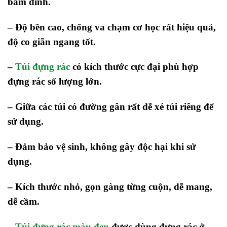
bám dính.
– Độ bền cao, chống va chạm cơ học rất hiệu quả,
độ co giãn ngang tốt.
–
Túi đựng rác
có kích thước cực đại phù hợp
đựng rác số lượng lớn.
– Giữa các túi có đường gân rất dễ xé túi riêng để
sử dụng.
– Đảm bảo vệ sinh, không gây độc hại khi sử
dụng.
– Kích thước nhỏ, gọn gàng từng cuộn, dễ mang,
dễ cầm.
–
Túi đựng rác màu đen
được dùng đựng rác ở