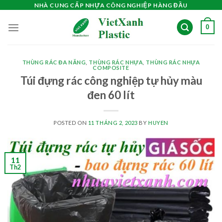
Skip
NHÀ CUNG CẤP NHỰA CÔNG NGHIỆP HÀNG ĐẦU
to
0
content
THÙNG RÁC ĐA NĂNG
,
THÙNG RÁC NHỰA
,
THÙNG RÁC NHỰA
COMPOSITE
Túi đựng rác công nghiệp tự hủy màu
đen 60 lít
POSTED ON
11 THÁNG 2, 2023
BY
HUYEN
11
Th2