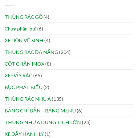
THÙNG RÁC GỖ
(4)
Chưa phân loại
(6)
XE DỌN VỆ SINH
(4)
THÙNG RÁC ĐA NĂNG
(204)
CỘT CHẮN INOX
(8)
XE ĐẨY RÁC
(65)
BỤC PHÁT BIỂU
(2)
THÙNG RÁC NHỰA
(135)
BẢNG CHỈ DẪN – BẢNG MENU
(6)
THÙNG NHỰA DUNG TÍCH LỚN
(23)
XE ĐẨY HÀNH LÝ
(1)