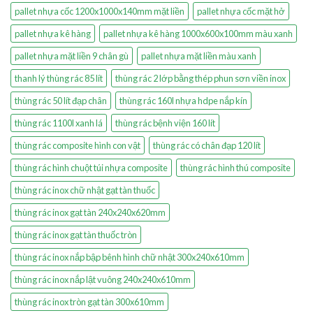
pallet nhựa cốc 1200x1000x140mm mặt liền
pallet nhựa cốc mặt hở
pallet nhựa kê hàng
pallet nhựa kê hàng 1000x600x100mm màu xanh
pallet nhựa mặt liền 9 chân gù
pallet nhựa mặt liền màu xanh
thanh lý thùng rác 85 lít
thùng rác 2 lớp bằng thép phun sơn viền inox
thùng rác 50 lít đạp chân
thùng rác 160l nhựa hdpe nắp kín
thùng rác 1100l xanh lá
thùng rác bệnh viện 160 lít
thùng rác composite hình con vật
thùng rác có chân đạp 120 lít
thùng rác hình chuột túi nhựa composite
thùng rác hình thú composite
thùng rác inox chữ nhật gạt tàn thuốc
thùng rác inox gạt tàn 240x240x620mm
thùng rác inox gạt tàn thuốc tròn
thùng rác inox nắp bập bênh hình chữ nhật 300x240x610mm
thùng rác inox nắp lật vuông 240x240x610mm
thùng rác inox tròn gạt tàn 300x610mm