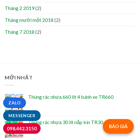
Tháng 2 2019
(2)
Tháng mười một 2018
(2)
Tháng 7 2018
(2)
MỚI NHẤT
Thùng rác nhựa 660 lít 4 bánh xe TR660
ZALO
MESSENGER
Thùng rác nhựa 30 lít nắp kín TR30
BÁO GIÁ
098.442.3150