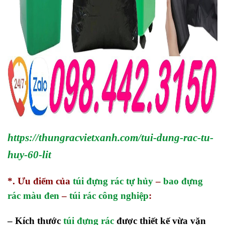
https://thungracvietxanh.com/tui-dung-rac-tu-
huy-60-lit
*. Ưu điểm của
túi đựng rác tự hủy
–
bao đựng
rác màu đen
–
túi rác công nghiệp
:
– Kích thước
túi đựng rác
được thiết kế vừa vặn