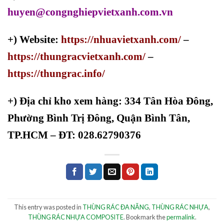
huyen@congnghiepvietxanh.com.vn
+) Website:
https://nhuavietxanh.com/
–
https://thungracvietxanh.com/
–
https://thungrac.info/
+)
Địa chỉ kho xem hàng: 334 Tân Hòa Đông,
Phường Bình Trị Đông, Quận Bình Tân,
TP.HCM – ĐT: 028.62790376
This entry was posted in
THÙNG RÁC ĐA NĂNG
,
THÙNG RÁC NHỰA
,
THÙNG RÁC NHỰA COMPOSITE
. Bookmark the
permalink
.