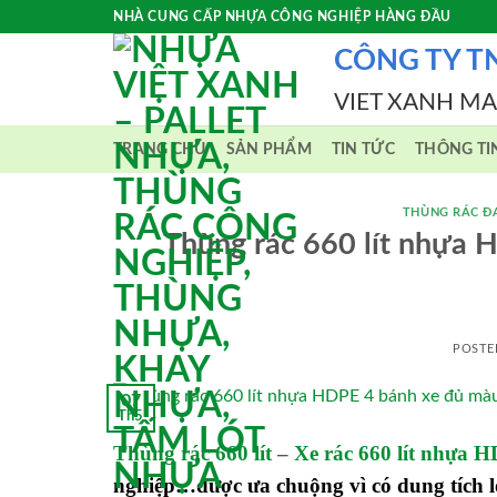
Skip
NHÀ CUNG CẤP NHỰA CÔNG NGHIỆP HÀNG ĐẦU
to
CÔNG TY T
content
VIET XANH M
TRANG CHỦ
SẢN PHẨM
TIN TỨC
THÔNG TI
THÙNG RÁC Đ
Thùng rác 660 lít nhựa 
POSTE
07
Th5
Thùng rác 660 lít
–
Xe rác 660 lít nhựa 
nghiệp…được ưa chuộng vì có dung tích 