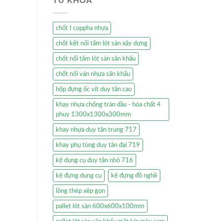
TỪ KHÓA
chốt I coppha nhựa
chốt kết nối tấm lót sàn xây dựng
chốt nối tấm lót sàn sân khấu
chốt nối ván nhựa sân khấu
hộp đựng ốc vít duy tân cao
khay nhựa chống tràn dầu - hóa chất 4
phuy 1300x1300x300mm
khay nhựa duy tân trung 717
khay phụ tùng duy tân đại 719
kệ dụng cụ duy tân nhỏ 716
kệ đựng dụng cụ
kệ đựng đồ nghề
lồng thép xêp gọn
pallet lót sàn 600x600x100mm