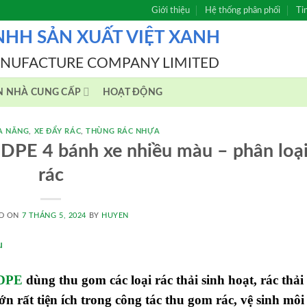
Giới thiệu
Hệ thống phân phối
Ti
NHH SẢN XUẤT VIỆT XANH
ANUFACTURE COMPANY LIMITED
N NHÀ CUNG CẤP
HOẠT ĐỘNG
A NĂNG
,
XE ĐẨY RÁC
,
THÙNG RÁC NHỰA
HDPE 4 bánh xe nhiều màu – phân loạ
rác
D ON
7 THÁNG 5, 2024
BY
HUYEN
HDPE
dùng thu gom các loại rác thải sinh hoạt, rác thải
lớn
rất tiện ích trong công tác thu gom rác, vệ sinh môi