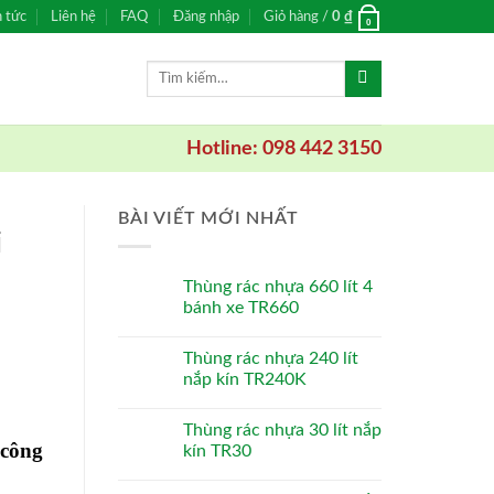
n tức
Liên hệ
FAQ
Đăng nhập
Giỏ hàng /
0
₫
0
Tìm
kiếm:
Hotline: 098 442 3150
BÀI VIẾT MỚI NHẤT
i
Thùng rác nhựa 660 lít 4
bánh xe TR660
Thùng rác nhựa 240 lít
nắp kín TR240K
Thùng rác nhựa 30 lít nắp
 công
kín TR30