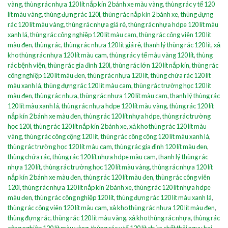
vàng
,
thùng rác nhựa 120 lít nắp kín 2 bánh xe màu vàng
,
thùng rác y tế 120
lít màu vàng
,
thùng đựng rác 120l
,
thùng rác nắp kín 2 bánh xe
,
thùng đựng
rác 120 lít màu vàng
,
thùng rác nhựa giá rẻ
,
thùng rác nhựa hdpe 120 lít màu
xanh lá
,
thùng rác công nghiệp 120 lít màu cam
,
thùng rác công viên 120 lít
màu đen
,
thùng rác
,
thùng rác nhựa 120 lít giá rẻ
,
thanh lý thùng rác 120 lít
,
xả
kho thùng rác nhựa 120 lít màu cam
,
thùng rác y tế màu vàng 120 lít
,
thùng
rác bệnh viện
,
thùng rác gia đình 120l
,
thùng rác lớn 120 lít nắp kín
,
thùng rác
công nghiệp 120 lít màu đen
,
thùng rác nhựa 120 lít
,
thùng chứa rác 120 lít
màu xanh lá
,
thùng đựng rác 120 lít màu cam
,
thùng rác trường học 120 lít
màu đen
,
thùng rác nhựa
,
thùng rác nhựa 120 lít màu cam
,
thanh lý thùng rác
120 lít màu xanh lá
,
thùng rác nhựa hdpe 120 lít màu vàng
,
thùng rác 120 lít
nắp kín 2 bánh xe màu đen
,
thùng rác 120 lít nhựa hdpe
,
thùng rác trường
học 120l
,
thùng rác 120 lít nắp kín 2 bánh xe
,
xả kho thùng rác 120 lít màu
vàng
,
thùng rác công cộng 120 lít
,
thùng rác công cộng 120 lít màu xanh lá
,
thùng rác trường học 120 lít màu cam
,
thùng rác gia đình 120 lít màu đen
,
thùng chứa rác
,
thùng rác 120 lít nhựa hdpe màu cam
,
thanh lý thùng rác
nhựa 120 lít
,
thùng rác trường học 120 lít màu vàng
,
thùng rác nhựa 120 lít
nắp kín 2 bánh xe màu đen
,
thùng rác 120 lít màu đen
,
thùng rác công viên
120l
,
thùng rác nhựa 120 lít nắp kín 2 bánh xe
,
thùng rác 120 lít nhựa hdpe
màu đen
,
thùng rác công nghiệp 120 lít
,
thùng đựng rác 120 lít màu xanh lá
,
thùng rác công viên 120 lít màu cam
,
xả kho thùng rác nhựa 120 lít màu đen
,
thùng đựng rác
,
thùng rác 120 lít màu vàng
,
xả kho thùng rác nhựa
,
thùng rác
công nghiệp 120 lít màu vàng
,
thùng rác y tế 120 lít chứa chất thải nguy hại
,