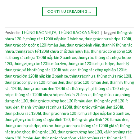
CONTINUE READING
→
Posted in
THÙNG RÁC NHỰA
,
THÙNG RÁC ĐA NĂNG
|
Tagged
thùng rác
nhựa 120 lít
,
thùng rác 120 lít nắp kín 2 bánh xe
,
thùng rác nhựa hdpe 120 lít
,
thùng rác công cộng 120 lít màu đen
,
thùng rác bệnh viện
,
thanh lý thùng rác
nhựa
,
thùng rác y tế 120 lít chứa chất thải nguy hại
,
thùng rác công cộng 120
lít
,
thùng rác nhựa 120 lít nắp kín 2 bánh xe
,
thùng rác
,
thùng rác nhựa hdpe
120l
,
thùng đựng rác 120 lít màu đen
,
thùng rác 120 lít nhựa hdpe
,
thanh lý
thùng rác
,
xả kho thùng rác 120 lít màu đen
,
thùng rác công nghiệp 120 lít
,
thùng rác lớn 120 lít nắp kín 2 bánh xe
,
thùng rác nhựa
,
thùng chứa rác 120l
,
thùng rác công viên 120 lít màu đen
,
thùng rác 120 lít màu đen
,
thanh lý thùng
rác 120 lít
,
thùng rác màu đen 120 lít rác thải nguy hại
,
thùng rác 120l nhựa
hdpe
,
thùng rác 120 lít nhựa hdpe nắp kín 2 bánh xe
,
thùng chứa rác
,
thùng
đựng rác 120l
,
thùng rác trường học 120 lít màu đen
,
thùng rác y tế 120 lít
màu đen
,
thanh lý thùng rác nhựa 120 lít
,
thùng rác y tế màu đen 120 lít
,
thùng chứa rác 120 lít
,
thùng rác nhựa 120 lít nhựa hdpe nắp kín 2 bánh xe
,
thùng đựng rác
,
thùng rác gia đình 120l
,
thùng rác gia đình 120 lít màu đen
,
thùng rác nhựa hdpe
,
xả kho thùng rác nhựa
,
thùng rác 120 lít giá rẻ
,
thùng
rác trướng học
,
thùng rác 120l
,
thùng rác trường học 120l
,
xả kho thùng rác
nhựa 120 lít màu đen
,
thùng rác công cộng
,
xả kho thùng rác
,
thùng rác 2