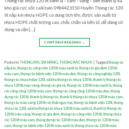
Thùng rác nhựa 120 lít xanh lá – cam – vàng – đen thanh lý xả
kho giá cực sốc call/zalo 0984423150 Huyền Thùng rác 120
lít nắp kín nhựa HDPE có dung tích lớn, được sản xuất từ
nhựa HDPE chất lượng cao, chắc chắn và bền bỉ, dễ dàng sử
dụng và vận […]
CONTINUE READING
→
Posted in
THÙNG RÁC ĐA NĂNG
,
THÙNG RÁC NHỰA
|
Tagged
thùng rác
nắp kín
,
thùng rác công viên 120 lít màu xanh lá
,
thùng rác gia đình 120 lít
màu cam
,
thùng rác bệnh viện 120 lít màu đen
,
thùng rác công nghiệp 120l
,
thùng rác nhựa hdpe 120l
,
xả kho thùng rác nhựa 120 lít
,
thanh lý thùng rác
nhựa 120 lít màu vàng
,
thùng rác giá rẻ
,
thùng rác 120 lít màu xanh lá
,
thùng
rác công cộng 120 lít màu cam
,
thùng rác công cộng 120 lít màu đen
,
thùng
đựng rác 120 lít
,
thanh lý thùng rác
,
thanh lý thùng rác nhựa 120 lít màu cam
,
thùng rác màu vàng 120 lít rác thải nguy hại
,
thùng rác bệnh viện 120l
,
thùng
chứa rác 120l
,
xả kho thùng rác nhựa 120 lít màu xanh lá
,
thanh lý thùng rác
120 lít màu vàng
,
thùng rác gia đình
,
thùng rác công viên 120 lít
,
thùng chứa
rác 120 lít màu cam
,
thùng đựng rác 120 lít màu đen
,
thùng rác 120 lít màu
cam
,
thùng rác bệnh viện 120 lít màu xanh lá
,
thùng chứa rác 120 lít màu