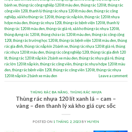
bánh xe
,
thùng rác công nghiệp 120 lít màu đen
,
thùng rác 120 lít
,
thùng rác
công viên 120l
,
thanh lý thùng rác nhựa 120 lít màu đen
,
thùng rác công
nghiệp
,
xả kho thùng rác 120 lít
,
thùng rác nắp kín
,
thùng rác 120 lít nhựa
hdpe màu đen
,
thùng rác nhựa 120l
,
thùng rác bệnh viện 120 lít
,
thanh lý
thùng rác 120 lít màu đen
,
thùng rác giá rẻ
,
xả kho thùng rác nhựa 120 lít
,
thùng đựng rác 120 lít
,
thùng chứa rác 120 lít màu đen
,
thùng rác công cộng
120l
,
thùng rác trường học 120 lít
,
thùng rác bệnh viện 120 lít màu đen
,
thùng
rác gia đình
,
thùng rác nắp kín 2 bánh xe
,
thùng rác nhựa 120 lít giá rẻ
,
thùng
rác nhựa 120 lít màu đen
,
thùng rác công nghiệp 120l
,
thùng rác gia đình 120
lít
,
thùng rác 120 lít nắp kín 2 bánh xe màu đen
,
thùng rác nhựa giá rẻ
,
thùng
rác lớn 120 lít nắp kín
,
thùng rác công viên
,
thùng rác nhựa hdpe 120 lít màu
đen
,
thùng rác bệnh viện 120l
,
thùng rác công viên 120 lít
,
thùng rác nhựa
120 lít nắp kín 2 bánh xe màu đen
Leave a comment
THÙNG RÁC ĐA NĂNG
,
THÙNG RÁC NHỰA
Thùng rác nhựa 120 lít xanh lá – cam –
vàng – đen thanh lý xả kho giá cực sốc
POSTED ON
1 THÁNG 2, 2023
BY
HUYEN