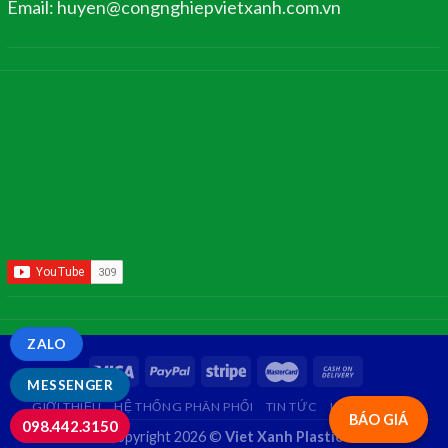
Email: huyen@congnghiepvietxanh.com.vn
ZALO
MESSENGER
GIỚI THIỆU
HỆ THỐNG PHÂN PHỐI
TIN TỨC
LIÊN HỆ
FAQ
BÁO GIÁ
098.442.3150
Copyright 2026 ©
Viet Xanh Plastic