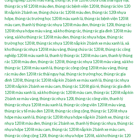
thùng rác y tế 120 lít màu đen
,
thùng rác bệnh viện 120 lít
,
thùng rác lớn 120
lít nắp kín 2 bánh xe
,
thùng chứa rác 120 lít màu đen
,
thùng rác 120l nhựa
hdpe
,
thùng rác trường học 120 lít màu xanh lá
,
thùng rác bệnh viện 120 lít
màu cam
,
thanh lý thùng rác nhựa 120 lít màu đen
,
thùng rác 120l
,
thùng rác
120 lít nhựa hdpe màu vàng
,
xả kho thùng rác
,
thùng rác gia đình 120 lít màu
vàng
,
xả kho thùng rác 120 lít màu đen
,
thùng rác nhựa hdpe
,
thùng rác
trường học 120 lít
,
thùng rác nhựa 120 lít nắp kín 2 bánh xe màu xanh lá
,
xả
kho thùng rác nhựa 120 lít màu vàng
,
thùng chứa rác 120 lít
,
thùng rác công
nghiệp 120 lít màu xanh lá
,
thanh lý thùng rác 120 lít màu cam
,
thanh lý thùng
rác 120 lít màu đen
,
thùng rác 120 lít
,
thùng rác nhựa 120 lít màu vàng
,
xả kho
thùng rác 120 lít màu xanh lá
,
thùng rác công cộng 120 lít màu vàng
,
thùng
rác màu đen 120 lít rác thải nguy hại
,
thùng rác trường học
,
thùng rác gia
đình 120 lít
,
thùng rác 120 lít nắp kín 2 bánh xe màu xanh lá
,
thùng rác nhựa
120 lít nắp kín 2 bánh xe màu cam
,
thùng rác 120 lít giá rẻ
,
thùng rác gia đình
120 lít màu xanh lá
,
xả kho thùng rác 120 lít màu cam
,
thùng rác 120 lít nắp kín
2 bánh xe màu vàng
,
thùng rác nhựa 120l
,
thùng rác công viên
,
thanh lý
thùng rác nhựa 120 lít màu xanh lá
,
thùng rác công viên 120 lít màu vàng
,
thùng rác y tế màu đen 120 lít
,
thùng rác công cộng
,
thùng rác 120 lít nhựa
hdpe màu xanh lá
,
thùng rác 120 lít nhựa hdpe nắp kín 2 bánh xe
,
thùng rác
nhựa 120 lít màu đen
,
thùng rác 2 bánh xe
,
thanh lý thùng rác nhựa
,
thùng rác
nhựa hdpe 120 lít màu cam
,
thùng rác 120 lít nắp kín 2 bánh xe màu cam
,
thùng rác công cộng 120l
,
thùng rác nhựa hdpe 120 lít
,
xả kho thùng rác 120