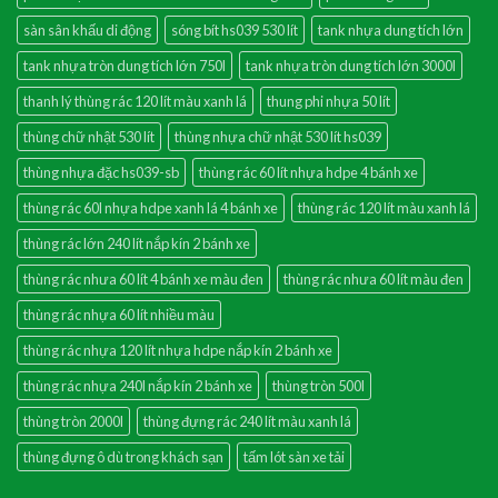
sàn sân khấu di động
sóng bít hs039 530 lít
tank nhựa dung tích lớn
tank nhựa tròn dung tích lớn 750l
tank nhựa tròn dung tích lớn 3000l
thanh lý thùng rác 120 lít màu xanh lá
thung phi nhựa 50 lít
thùng chữ nhật 530 lít
thùng nhựa chữ nhật 530 lít hs039
thùng nhựa đặc hs039-sb
thùng rác 60 lít nhựa hdpe 4 bánh xe
thùng rác 60l nhựa hdpe xanh lá 4 bánh xe
thùng rác 120 lít màu xanh lá
thùng rác lớn 240 lít nắp kín 2 bánh xe
thùng rác nhưa 60 lít 4 bánh xe màu đen
thùng rác nhưa 60 lít màu đen
thùng rác nhựa 60 lít nhiều màu
thùng rác nhựa 120 lít nhựa hdpe nắp kín 2 bánh xe
thùng rác nhựa 240l nắp kín 2 bánh xe
thùng tròn 500l
thùng tròn 2000l
thùng đựng rác 240 lít màu xanh lá
thùng đựng ô dù trong khách sạn
tấm lót sàn xe tải