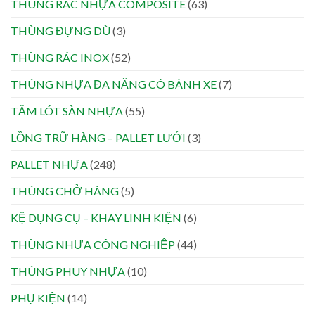
THÙNG RÁC NHỰA COMPOSITE
(63)
THÙNG ĐỰNG DÙ
(3)
THÙNG RÁC INOX
(52)
THÙNG NHỰA ĐA NĂNG CÓ BÁNH XE
(7)
TẤM LÓT SÀN NHỰA
(55)
LỒNG TRỮ HÀNG – PALLET LƯỚI
(3)
PALLET NHỰA
(248)
THÙNG CHỞ HÀNG
(5)
KỆ DỤNG CỤ – KHAY LINH KIỆN
(6)
THÙNG NHỰA CÔNG NGHIỆP
(44)
THÙNG PHUY NHỰA
(10)
PHỤ KIỆN
(14)