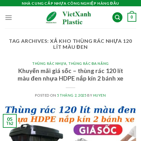
Skip
NHÀ CUNG CẤP NHỰA CÔNG NGHIỆP HÀNG ĐẦU
to
0
content
TAG ARCHIVES:
XẢ KHO THÙNG RÁC NHỰA 120
LÍT MÀU ĐEN
THÙNG RÁC NHỰA
,
THÙNG RÁC ĐA NĂNG
Khuyến mãi giá sốc – thùng rác 120 lít
màu đen nhựa HDPE nắp kín 2 bánh xe
POSTED ON
5 THÁNG 2, 2025
BY
HUYEN
05
Th2