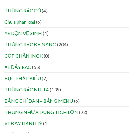
THÙNG RÁC GỖ
(4)
Chưa phân loại
(6)
XE DỌN VỆ SINH
(4)
THÙNG RÁC ĐA NĂNG
(204)
CỘT CHẮN INOX
(8)
XE ĐẨY RÁC
(65)
BỤC PHÁT BIỂU
(2)
THÙNG RÁC NHỰA
(135)
BẢNG CHỈ DẪN – BẢNG MENU
(6)
THÙNG NHỰA DUNG TÍCH LỚN
(23)
XE ĐẨY HÀNH LÝ
(1)