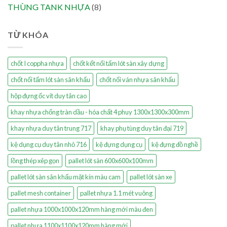
THÙNG TANK NHỰA
(8)
TỪ KHÓA
chốt I coppha nhựa
chốt kết nối tấm lót sàn xây dựng
chốt nối tấm lót sàn sân khấu
chốt nối ván nhựa sân khấu
hộp đựng ốc vít duy tân cao
khay nhựa chống tràn dầu - hóa chất 4 phuy 1300x1300x300mm
khay nhựa duy tân trung 717
khay phụ tùng duy tân đại 719
kệ dụng cụ duy tân nhỏ 716
kệ đựng dụng cụ
kệ đựng đồ nghề
lồng thép xêp gọn
pallet lót sàn 600x600x100mm
pallet lót sàn sân khấu mặt kín màu cam
pallet lót sàn xe
pallet mesh container
pallet nhựa 1.1 mét vuông
pallet nhựa 1000x1000x120mm hàng mới màu đen
pallet nhựa 1100x1100x120mm hàng mới