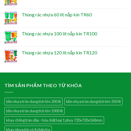
Thùng rác nhựa 60 lít nắp kín TR60
Thùng rác nhựa 100 lít nắp kín TR100
Thùng rác nhựa 120 lít nắp kín TR120
TÌM SẢN PHẨM THEO TỪ KHÓA
bồn nhựa tròn dung tích lớn 200 lít
bồn nhựa tròn dung tích lớn 350 lít
bồn nhựa tròn dung tích lớn 1000 lít
khay chống tràn dầu - hóa chất loại 1 phuy 720x720x160mm
khay nhựa kín có 4 chân trụ