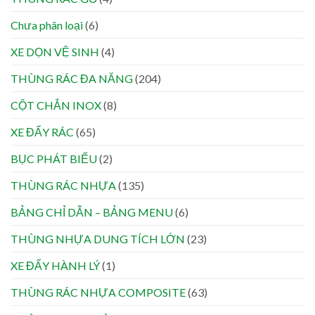
Chưa phân loại
(6)
XE DỌN VỆ SINH
(4)
THÙNG RÁC ĐA NĂNG
(204)
CỘT CHẮN INOX
(8)
XE ĐẨY RÁC
(65)
BỤC PHÁT BIỂU
(2)
THÙNG RÁC NHỰA
(135)
BẢNG CHỈ DẪN – BẢNG MENU
(6)
THÙNG NHỰA DUNG TÍCH LỚN
(23)
XE ĐẨY HÀNH LÝ
(1)
THÙNG RÁC NHỰA COMPOSITE
(63)