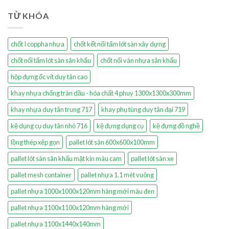
TỪ KHÓA
chốt I coppha nhựa
chốt kết nối tấm lót sàn xây dựng
chốt nối tấm lót sàn sân khấu
chốt nối ván nhựa sân khấu
hộp đựng ốc vít duy tân cao
khay nhựa chống tràn dầu - hóa chất 4 phuy 1300x1300x300mm
khay nhựa duy tân trung 717
khay phụ tùng duy tân đại 719
kệ dụng cụ duy tân nhỏ 716
kệ đựng dụng cụ
kệ đựng đồ nghề
lồng thép xêp gọn
pallet lót sàn 600x600x100mm
pallet lót sàn sân khấu mặt kín màu cam
pallet lót sàn xe
pallet mesh container
pallet nhựa 1.1 mét vuông
pallet nhựa 1000x1000x120mm hàng mới màu đen
pallet nhựa 1100x1100x120mm hàng mới
pallet nhựa 1100x1440x140mm