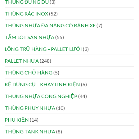
THÙNG ĐỰNG DÙ
(3)
THÙNG RÁC INOX
(52)
THÙNG NHỰA ĐA NĂNG CÓ BÁNH XE
(7)
TẤM LÓT SÀN NHỰA
(55)
LỒNG TRỮ HÀNG – PALLET LƯỚI
(3)
PALLET NHỰA
(248)
THÙNG CHỞ HÀNG
(5)
KỆ DỤNG CỤ – KHAY LINH KIỆN
(6)
THÙNG NHỰA CÔNG NGHIỆP
(44)
THÙNG PHUY NHỰA
(10)
PHỤ KIỆN
(14)
THÙNG TANK NHỰA
(8)