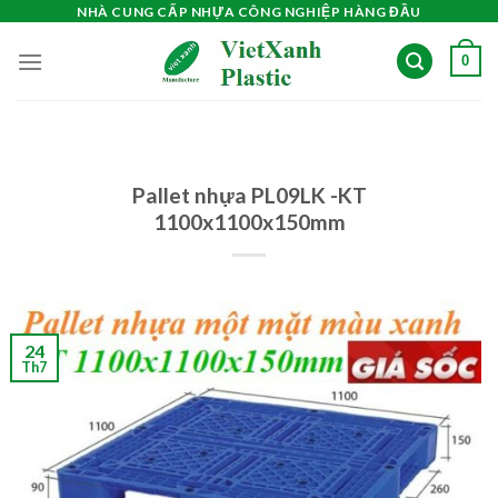
Skip
NHÀ CUNG CẤP NHỰA CÔNG NGHIỆP HÀNG ĐẦU
to
0
content
Pallet nhựa PL09LK -KT
1100x1100x150mm
24
Th7