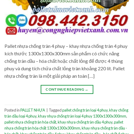
Pallet nhựa chống tràn 4 phuy – khay nhựa chống tràn 4 phuy
kích thước 1300x1300x300mm sản phẩm có chức năng
chống tràn dầu – hóa chất hoặc chất lỏng để được 4 thùng
phuy và dung tích chứa chất lỏng tràn khoảng 220 lít. Pallet
nhựa chống tràn là một giải pháp an toàn […]
CONTINUE READING
→
Posted in
PALLET NHỰA
|
Tagged
pallet chống tràn loại 4 phuy
,
khay chống
tràn dầu loại 4 phuy
,
khay nhựa chống tràn loại 4 phuy 1300x1300x300mm
,
pallet nhựa chống tràn hóa chất
,
khay nhựa chống tràn dầu 4 phuy
,
pallet
nhựa chống tràn hóa chất 1300x1300x300mm
,
khay nhựa chống tràn dầu -
hóa chất
,
khay chống tràn dầu 4 phuy
,
khay chống tràn dầu - hóa chất 4 phuy