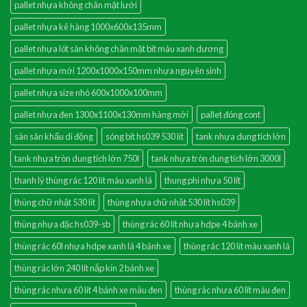
pallet nhựa không chân mặt lưới
pallet nhựa kê hàng 1000x600x135mm
pallet nhựa lót sàn không chân mặt bít màu xanh dương
pallet nhựa mới 1200x1000x150mm nhựa nguyên sinh
pallet nhựa size nhỏ 600x1000x100mm
pallet nhựa đen 1300x1100x130mm hàng mới
pallet đóng cont
sàn sân khấu di động
sóng bít hs039 530 lít
tank nhựa dung tích lớn
tank nhựa tròn dung tích lớn 750l
tank nhựa tròn dung tích lớn 3000l
thanh lý thùng rác 120 lít màu xanh lá
thung phi nhựa 50 lít
thùng chữ nhật 530 lít
thùng nhựa chữ nhật 530 lít hs039
thùng nhựa đặc hs039-sb
thùng rác 60 lít nhựa hdpe 4 bánh xe
thùng rác 60l nhựa hdpe xanh lá 4 bánh xe
thùng rác 120 lít màu xanh lá
thùng rác lớn 240 lít nắp kín 2 bánh xe
thùng rác nhưa 60 lít 4 bánh xe màu đen
thùng rác nhưa 60 lít màu đen