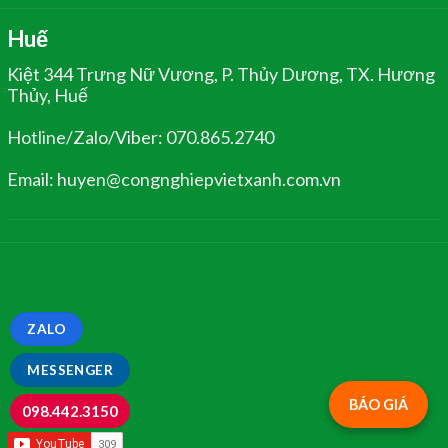
Huế
Kiệt 344 Trưng Nữ Vương, P. Thủy Dương, TX. Hương
Thủy, Huế
Hotline/Zalo/Viber: 070.865.2740
Email: huyen@congnghiepvietxanh.com.vn
ZALO
MESSENGER
BÁO GIÁ
098.442.3150