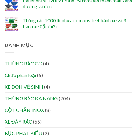
Pallet nhựa 1200x1200x150mm đan thanh màu xanh
dương và đen
Thùng rác 1000 lít nhựa composite 4 bánh xe và 3
bánh xe đặc/hơi
DANH MỤC
THÙNG RÁC GỖ
(4)
Chưa phân loại
(6)
XE DỌN VỆ SINH
(4)
THÙNG RÁC ĐA NĂNG
(204)
CỘT CHẮN INOX
(8)
XE ĐẨY RÁC
(65)
BỤC PHÁT BIỂU
(2)