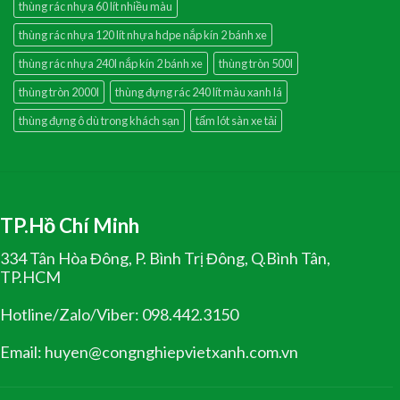
thùng rác nhựa 60 lít nhiều màu
thùng rác nhựa 120 lít nhựa hdpe nắp kín 2 bánh xe
thùng rác nhựa 240l nắp kín 2 bánh xe
thùng tròn 500l
thùng tròn 2000l
thùng đựng rác 240 lít màu xanh lá
thùng đựng ô dù trong khách sạn
tấm lót sàn xe tải
TP.Hồ Chí Minh
334 Tân Hòa Đông, P. Bình Trị Đông, Q.Bình Tân,
TP.HCM
Hotline/Zalo/Viber: 098.442.3150
Email: huyen@congnghiepvietxanh.com.vn