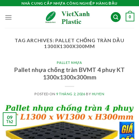
Skip
NHÀ CUNG CẤP NHỰA CÔNG NGHIỆP HÀNG ĐẦU
to
0
content
TAG ARCHIVES:
PALLET CHỐNG TRÀN DẦU
1300X1300X300MM
PALLET NHỰA
Pallet nhựa chống tràn BVMT 4 phuy KT
1300x1300x300mm
POSTED ON
9 THÁNG 2, 2026
BY
HUYEN
09
Th2