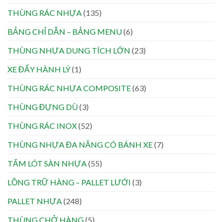
THÙNG RÁC NHỰA
(135)
BẢNG CHỈ DẪN – BẢNG MENU
(6)
THÙNG NHỰA DUNG TÍCH LỚN
(23)
XE ĐẨY HÀNH LÝ
(1)
THÙNG RÁC NHỰA COMPOSITE
(63)
THÙNG ĐỰNG DÙ
(3)
THÙNG RÁC INOX
(52)
THÙNG NHỰA ĐA NĂNG CÓ BÁNH XE
(7)
TẤM LÓT SÀN NHỰA
(55)
LỒNG TRỮ HÀNG – PALLET LƯỚI
(3)
PALLET NHỰA
(248)
THÙNG CHỞ HÀNG
(5)