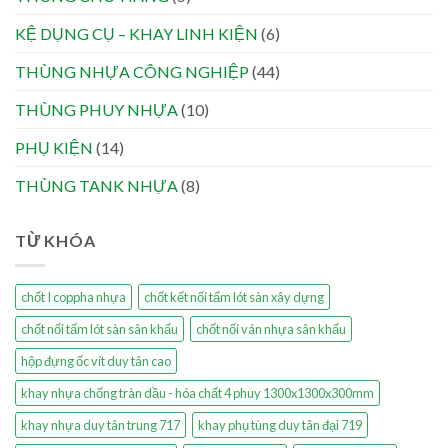
KỆ DỤNG CỤ – KHAY LINH KIỆN
(6)
THÙNG NHỰA CÔNG NGHIỆP
(44)
THÙNG PHUY NHỰA
(10)
PHỤ KIỆN
(14)
THÙNG TANK NHỰA
(8)
TỪ KHÓA
chốt I coppha nhựa
chốt kết nối tấm lót sàn xây dựng
chốt nối tấm lót sàn sân khấu
chốt nối ván nhựa sân khấu
hộp đựng ốc vít duy tân cao
khay nhựa chống tràn dầu - hóa chất 4 phuy 1300x1300x300mm
khay nhựa duy tân trung 717
khay phụ tùng duy tân đại 719