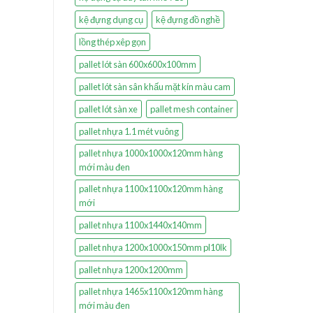
kệ đựng dụng cụ
kệ đựng đồ nghề
lồng thép xêp gọn
pallet lót sàn 600x600x100mm
pallet lót sàn sân khấu mặt kín màu cam
pallet lót sàn xe
pallet mesh container
pallet nhựa 1.1 mét vuông
pallet nhựa 1000x1000x120mm hàng
mới màu đen
pallet nhựa 1100x1100x120mm hàng
mới
pallet nhựa 1100x1440x140mm
pallet nhựa 1200x1000x150mm pl10lk
pallet nhựa 1200x1200mm
pallet nhựa 1465x1100x120mm hàng
mới màu đen