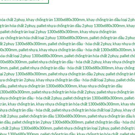
hóa chất 2 phuy
,
khay chống tràn 1300x680x300mm
,
khay chống tràn dầu loại 2 p
 tràn hóa chất 2 phuy
,
pallet nhựa chống tràn dầu 2 phuy 1300x680x300mm
,
khay
,
pallet chống tràn loại 2 phuy 1300x680x300mm
,
khay nhựa chống tràn
ay chống tràn hóa chất loại 2 phuy 1300x680x300mm
,
pallet chống tràn dầu 2 phu
chất 2 phuy 1300x680x300mm
,
pallet chống tràn dầu - hóa chất 2 phuy
,
khay nhựa c
x680x300mm
,
pallet nhựa
,
khay nhựa chống tràn dầu - hóa chất 1300x680x300mm
,
 hóa chất loại 2 phuy 1300x680x300mm
,
pallet chống tràn hóa chất 2 phuy
,
pallet ch
y 1300x680x300mm
,
pallet nhựa chống tràn dầu - hóa chất 2 phuy
,
khay nhựa chống t
300mm
,
pallet
,
pallet nhựa chống tràn dầu - hóa chất 1300x680x300mm
,
khay chống 
loại 2 phuy 1300x680x300mm
,
pallet nhựa chống tràn dầu 2 phuy
,
pallet chống tràn
ựa chống tràn 2 phuy
,
khay nhựa chống tràn dầu - hóa chất loại 2 phuy
,
pallet chốn
 dầu
,
pallet nhựa chống tràn 1300x680x300mm
,
khay nhựa chống tràn dầu
uy 1300x680x300mm
,
pallet nhựa chống tràn hóa chất 2 phuy
,
pallet nhựa chống tràn 
nhựa chống tràn dầu - hóa chất 2 phuy
,
pallet chống tràn 1300x680x300mm
,
pallet
tràn
,
khay chống tràn
,
khay nhựa chống tràn hóa chất 1300x680x300mm
,
khay nh
hựa chống tràn dầu - hóa chất
,
pallet nhựa chống tràn hóa chất loại 2 phuy
,
khay c
chất 2 phuy
,
pallet chống tràn dầu 1300x680x300mm
,
pallet nhựa chống tràn dầu l
àn dầu
,
pallet chống tràn 2 phuy 1300x680x300mm
,
pallet chống tràn dầu - hóa ch
óa chất 2 phuy 1300x680x300mm
,
pallet nhựa chống tràn loại 2 phuy
,
pallet chống t
i 2 phuy 1300x680x300mm
,
pallet chống tràn dầu
,
khay chống tràn hóa chất
,
pallet n