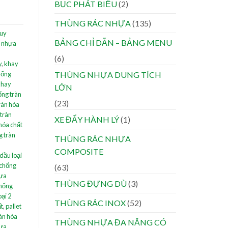
BỤC PHÁT BIỂU
(2)
THÙNG RÁC NHỰA
(135)
huy
BẢNG CHỈ DẪN – BẢNG MENU
 nhựa
(6)
y
,
khay
hống
THÙNG NHỰA DUNG TÍCH
khay
LỚN
ống tràn
(23)
ràn hóa
tràn
XE ĐẨY HÀNH LÝ
(1)
 hóa chất
g tràn
THÙNG RÁC NHỰA
COMPOSITE
dầu loại
 chống
(63)
ựa
THÙNG ĐỰNG DÙ
(3)
hống
oại 2
THÙNG RÁC INOX
(52)
ất
,
pallet
ràn hóa
THÙNG NHỰA ĐA NĂNG CÓ
hựa