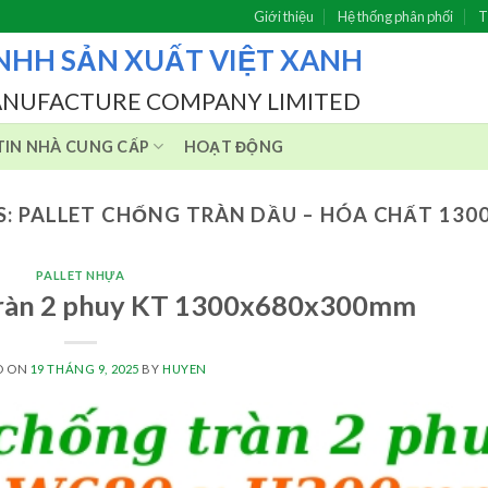
Giới thiệu
Hệ thống phân phối
T
NHH SẢN XUẤT VIỆT XANH
ANUFACTURE COMPANY LIMITED
IN NHÀ CUNG CẤP
HOẠT ĐỘNG
S:
PALLET CHỐNG TRÀN DẦU – HÓA CHẤT 13
PALLET NHỰA
 tràn 2 phuy KT 1300x680x300mm
D ON
19 THÁNG 9, 2025
BY
HUYEN