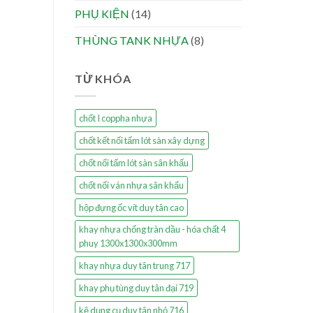
PHỤ KIỆN
(14)
THÙNG TANK NHỰA
(8)
TỪ KHÓA
chốt I coppha nhựa
chốt kết nối tấm lót sàn xây dựng
chốt nối tấm lót sàn sân khấu
chốt nối ván nhựa sân khấu
hộp đựng ốc vít duy tân cao
khay nhựa chống tràn dầu - hóa chất 4
phuy 1300x1300x300mm
khay nhựa duy tân trung 717
khay phụ tùng duy tân đại 719
kệ dụng cụ duy tân nhỏ 716