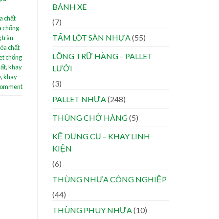
BÁNH XE
a chất
(7)
a chống
TẤM LÓT SÀN NHỰA
(55)
 tràn
hóa chất
LỒNG TRỮ HÀNG – PALLET
let chống
hất
,
khay
LƯỚI
y
,
khay
(3)
 comment
PALLET NHỰA
(248)
THÙNG CHỞ HÀNG
(5)
KỆ DỤNG CỤ – KHAY LINH
KIỆN
(6)
THÙNG NHỰA CÔNG NGHIỆP
(44)
THÙNG PHUY NHỰA
(10)