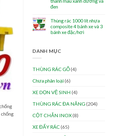
thanh màu xanh dương và
đen
Thùng rác 1000 lít nhựa
composite 4 bánh xe và 3
bánh xe đặc/hơi
DANH MỤC
THÙNG RÁC GỖ
(4)
Chưa phân loại
(6)
XE DỌN VỆ SINH
(4)
THÙNG RÁC ĐA NĂNG
(204)
 chống
a chống
CỘT CHẮN INOX
(8)
XE ĐẨY RÁC
(65)