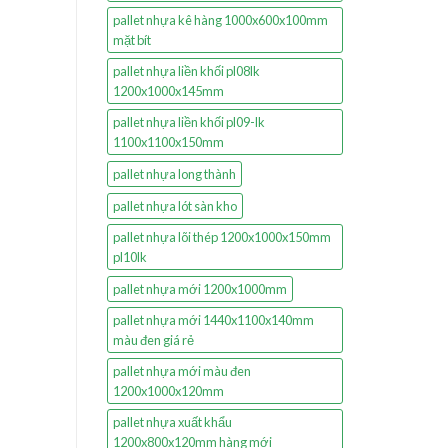
pallet nhựa kê hàng 1000x600x100mm
mặt bít
pallet nhựa liền khối pl08lk
1200x1000x145mm
pallet nhựa liền khối pl09-lk
1100x1100x150mm
pallet nhựa long thành
pallet nhựa lót sàn kho
pallet nhựa lõi thép 1200x1000x150mm
pl10lk
pallet nhựa mới 1200x1000mm
pallet nhựa mới 1440x1100x140mm
màu đen giá rẻ
pallet nhựa mới màu đen
1200x1000x120mm
pallet nhựa xuất khẩu
1200x800x120mm hàng mới