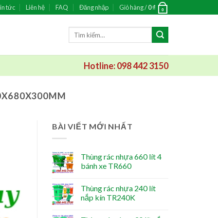
in tức
Liên hệ
FAQ
Đăng nhập
Giỏ hàng /
0
₫
0
Tìm
kiếm:
Hotline: 098 442 3150
00X680X300MM
BÀI VIẾT MỚI NHẤT
Thùng rác nhựa 660 lít 4
bánh xe TR660
Thùng rác nhựa 240 lít
nắp kín TR240K