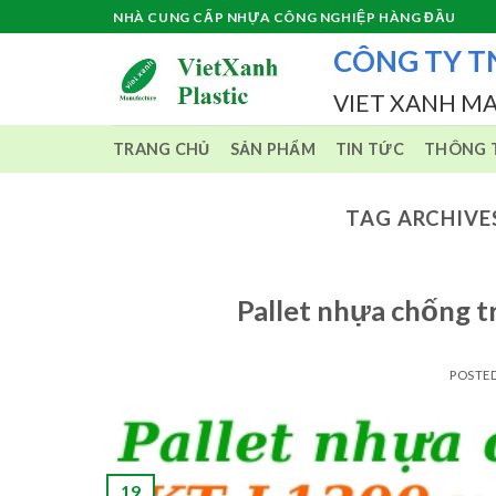
Skip
NHÀ CUNG CẤP NHỰA CÔNG NGHIỆP HÀNG ĐẦU
to
CÔNG TY T
content
VIET XANH M
TRANG CHỦ
SẢN PHẨM
TIN TỨC
THÔNG T
TAG ARCHIVE
Pallet nhựa chống
POSTE
19