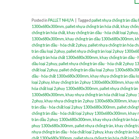
Posted in
PALLET NHỰA
|
Tagged
pallet nhựa chống tràn dầu 
1300x680x300mm
,
pallet nhựa chống tràn hóa chất
,
khay chống
chống tràn hóa chất
,
khay chống tràn dầu - hóa chất loại 2 phuy
1300x680x300mm
,
khay chống tràn dầu 1300x680x300mm
,
kh
chống tràn dầu - hóa chất 2 phuy
,
pallet nhựa chống tràn hóa 
tràn dầu loại 2 phuy
,
pallet nhựa chống tràn loại 2 phuy 1300
chống tràn hóa chất 1300x680x300mm
,
khay chống tràn dầu -
dầu loại 2 phuy
,
pallet nhựa chống tràn dầu - hóa chất 2 phu
chất loại 2 phuy
,
pallet chống tràn dầu loại 2 phuy 1300x680x
dầu - hóa chất 1300x680x300mm
,
khay nhựa chống tràn dầu 
loại 2 phuy
,
khay chống tràn 2 phuy 1300x680x300mm
,
khay nh
hóa chất loại 2 phuy 1300x680x300mm
,
pallet nhựa chống tràn
1300x680x300mm
,
khay nhựa chống tràn hóa chất loại 2 ph
2 phuy
,
khay nhựa chống tràn 2 phuy 1300x680x300mm
,
khay 
tràn dầu - hóa chất loại 2 phuy 1300x680x300mm
,
pallet chống 
chống tràn dầu - hóa chất loại 2 phuy 1300x680x300mm
,
khay n
tràn dầu 2 phuy 1300x680x300mm
,
khay nhựa chống tràn hóa 
phuy 1300x680x300mm
,
pallet nhựa chống tràn
,
khay chống tr
nhựa chống tràn dầu - hóa chất loại 2 phuy
,
khay chống tràn h
chất 1300x680x300mm
,
pallet nhựa chống tràn hóa chất loạ