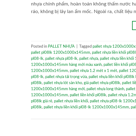
nhựa chính phẩm, hoàn toán không thấm nước hay
ráo, không bị lây lan ẩm mốc. Ngoài ra, chất liệu 
Posted in
PALLET NHỰA
|
Tagged
pallet nhựa 1200x1000
pallet pl08lk 1200x1000x145mm
,
pallet nhựa liền khối p
pl08-lk
,
pallet nhựa pl08-lk
,
pallet nhựa
,
pallet nhựa liền k
1200x1000x145mm hàng mới màu xanh
,
pallet liền khối pl0
1200x1000x145mm
,
pallet nhựa 1.2 mét x 1 mét
,
pallet 1
pl08-lk
,
pallet nhựa tải trọng vừa
,
pallet nhựa liền khối pl08lk
pl08lk
,
pallet nhựa lót sàn kho
,
giá pallet nhựa pl08lk
,
pallet 
1200x1000x145mm hàng mới
,
pallet nhựa long thành
,
pall
1200x1000x145mm
,
pallet liền khối pl08lk
,
pallet nhựa 1.2
pl08lk giá rẻ
,
pallet nhựa liền khối
,
pallet nhựa pl08-lk 120
pl08lk
,
pallet nhựa liền khối pl08-lk 1200x1000x145mm
,
pal