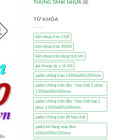
THÙNG TANK NHỰA
(8)
TỪ KHÓA
bồn nhựa tròn 250l
bồn nhựa tròn 3000l
bồn nhựa tròn dung tích lớn
giá thùng rác y tế 60l
pallet chống tràn 1300x680x300mm
pallet chống tràn dầu - hóa chất 2 phuy
1300x680x300mm
pallet chống tràn dầu - hóa chất loại 2
phuy 1300x680x300mm
pallet chống tràn đổ hóa chất
pallet kê hàng màu đen
600x1000x100mm
iệu