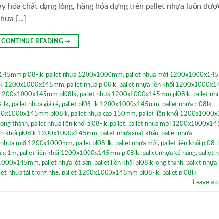
 hóa chất dạng lỏng, hàng hóa đựng trên pallet nhựa luôn đượ
nhựa […]
CONTINUE READING
→
x145mm pl08-lk
,
pallet nhựa 1200x1000mm
,
pallet nhựa mới 1200x1000x1
l08lk 1200x1000x145mm
,
pallet nhựa pl08lk
,
pallet nhựa liền khối 1200x1000
hối 1200x1000x145mm pl08lk
,
pallet nhựa 1200x1000x145mm pl08lk
,
pallet nh
8-lk
,
pallet nhựa giá rẻ
,
pallet pl08-lk 1200x1000x145mm
,
pallet nhựa pl08lk
200x1000x145mm pl08lk
,
pallet nhựa cao 150mm
,
pallet liền khối 1200x100
 long thành
,
pallet nhựa liền khối pl08-lk
,
pallet
,
pallet nhựa mới 1200x1000x1
liền khối pl08lk 1200x1000x145mm
,
pallet nhựa xuất khẩu
,
pallet nhựa
et nhựa mới 1200x1000mm
,
pallet pl08-lk
,
pallet nhựa mới
,
pallet liền khối pl08-
m x 1m
,
pallet liền khối 1200x1000x145mm pl08lk
,
pallet nhựa kê hàng
,
pallet 
0x1000x145mm
,
pallet nhựa lót sàn
,
pallet liền khối pl08lk long thành
,
pallet nhựa 
let nhựa tải trọng nhẹ
,
pallet 1200x1000x145mm pl08-lk
,
pallet pl08lk
Leave a 