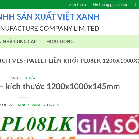
Giới thiệu
Hệ thống phân phối
Ti
NHH SẢN XUẤT VIỆT XANH
ANUFACTURE COMPANY LIMITED
N NHÀ CUNG CẤP
HOẠT ĐỘNG
RCHIVES:
PALLET LIỀN KHỐI PL08LK 1200X1000
PALLET NHỰA
K – kích thước 1200x1000x145mm
D ON
27 THÁNG 4, 2023
BY
HUYEN