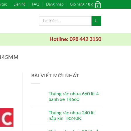
n tức
Liên hệ
FAQ
Đăng nhập
Giỏ hàng /
0
₫
0
Tìm
kiếm:
Hotline: 098 442 3150
X145MM
BÀI VIẾT MỚI NHẤT
Thùng rác nhựa 660 lít 4
bánh xe TR660
Thùng rác nhựa 240 lít
nắp kín TR240K