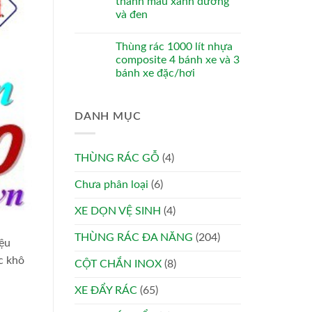
thanh màu xanh dương
và đen
Thùng rác 1000 lít nhựa
composite 4 bánh xe và 3
bánh xe đặc/hơi
DANH MỤC
THÙNG RÁC GỖ
(4)
Chưa phân loại
(6)
XE DỌN VỆ SINH
(4)
THÙNG RÁC ĐA NĂNG
(204)
iệu
c khô
CỘT CHẮN INOX
(8)
XE ĐẨY RÁC
(65)