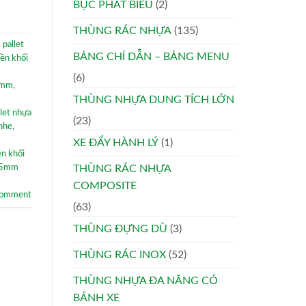
BỤC PHÁT BIỂU
(2)
THÙNG RÁC NHỰA
(135)
,
pallet
BẢNG CHỈ DẪN – BẢNG MENU
iền khối
(6)
0mm
,
THÙNG NHỰA DUNG TÍCH LỚN
llet nhựa
(23)
 nhẹ
,
XE ĐẨY HÀNH LÝ
(1)
ền khối
45mm
THÙNG RÁC NHỰA
COMPOSITE
comment
(63)
THÙNG ĐỰNG DÙ
(3)
THÙNG RÁC INOX
(52)
THÙNG NHỰA ĐA NĂNG CÓ
BÁNH XE