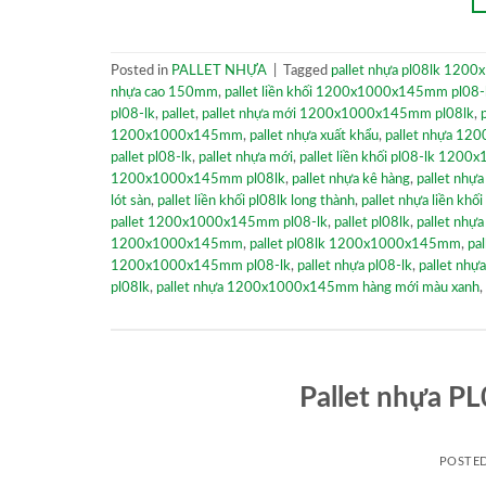
Posted in
PALLET NHỰA
|
Tagged
pallet nhựa pl08lk 12
nhựa cao 150mm
,
pallet liền khối 1200x1000x145mm pl08-
pl08-lk
,
pallet
,
pallet nhựa mới 1200x1000x145mm pl08lk
,
1200x1000x145mm
,
pallet nhựa xuất khẩu
,
pallet nhựa 1
pallet pl08-lk
,
pallet nhựa mới
,
pallet liền khối pl08-lk 12
1200x1000x145mm pl08lk
,
pallet nhựa kê hàng
,
pallet nhựa
lót sàn
,
pallet liền khối pl08lk long thành
,
pallet nhựa liền khối
pallet 1200x1000x145mm pl08-lk
,
pallet pl08lk
,
pallet nh
1200x1000x145mm
,
pallet pl08lk 1200x1000x145mm
,
pa
1200x1000x145mm pl08-lk
,
pallet nhựa pl08-lk
,
pallet nhựa
pl08lk
,
pallet nhựa 1200x1000x145mm hàng mới màu xanh
,
Pallet nhựa 
POSTE