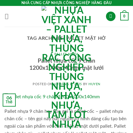
Skip
NHÀ CUNG CẤP NHỰA CÔNG NGHIỆP HÀNG ĐẦU
to
0
content
TAG ARCHIVES:
PALLET MẶT HỞ
PALLET NHỰA
Pallet nhựa cốc 9 chân
1200x1000x140mm mặt lưới
POSTED ON
6 THÁNG 8, 2025
BY
HUYEN
06
Th8
Pallet nhựa 9 chân hay còn gọi là pallet cốc – pallet nhựa
chân cốc – tên gọi này bắt nguồn từ hình dáng cấu tạo bên
ngoài của sản phẩm với chín chân ở mặt dưới pallet. Pallet