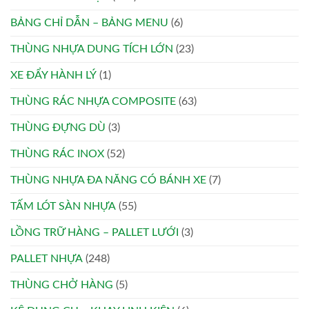
BẢNG CHỈ DẪN – BẢNG MENU
(6)
THÙNG NHỰA DUNG TÍCH LỚN
(23)
XE ĐẨY HÀNH LÝ
(1)
THÙNG RÁC NHỰA COMPOSITE
(63)
THÙNG ĐỰNG DÙ
(3)
THÙNG RÁC INOX
(52)
THÙNG NHỰA ĐA NĂNG CÓ BÁNH XE
(7)
TẤM LÓT SÀN NHỰA
(55)
LỒNG TRỮ HÀNG – PALLET LƯỚI
(3)
PALLET NHỰA
(248)
THÙNG CHỞ HÀNG
(5)