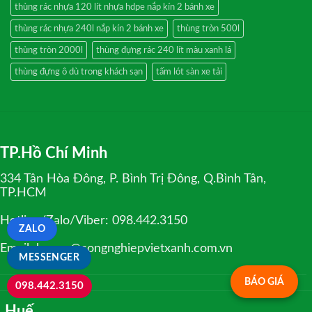
thùng rác nhựa 120 lít nhựa hdpe nắp kín 2 bánh xe
thùng rác nhựa 240l nắp kín 2 bánh xe
thùng tròn 500l
thùng tròn 2000l
thùng đựng rác 240 lít màu xanh lá
thùng đựng ô dù trong khách sạn
tấm lót sàn xe tải
TP.Hồ Chí Minh
334 Tân Hòa Đông, P. Bình Trị Đông, Q.Bình Tân,
TP.HCM
Hotline/Zalo/Viber: 098.442.3150
ZALO
Email: huyen@congnghiepvietxanh.com.vn
MESSENGER
BÁO GIÁ
098.442.3150
Huế