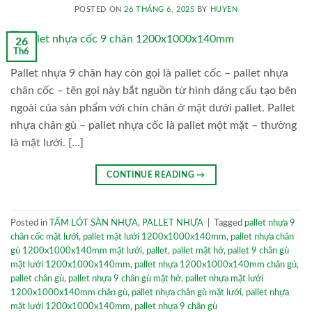
POSTED ON
26 THÁNG 6, 2025
BY
HUYEN
26
Th6
Pallet nhựa 9 chân hay còn gọi là pallet cốc – pallet nhựa
chân cốc – tên gọi này bắt nguồn từ hình dáng cấu tạo bên
ngoài của sản phẩm với chín chân ở mặt dưới pallet. Pallet
nhựa chân gù – pallet nhựa cốc là pallet một mặt – thường
là mặt lưới. […]
CONTINUE READING
→
Posted in
TẤM LÓT SÀN NHỰA
,
PALLET NHỰA
|
Tagged
pallet nhựa 9
chân cốc mặt lưới
,
pallet mặt lưới 1200x1000x140mm
,
pallet nhựa chân
gù 1200x1000x140mm mặt lưới
,
pallet
,
pallet mặt hở
,
pallet 9 chân gù
mặt lưới 1200x1000x140mm
,
pallet nhựa 1200x1000x140mm chân gù
,
pallet chân gù
,
pallet nhựa 9 chân gù mặt hở
,
pallet nhựa mặt lưới
1200x1000x140mm chân gù
,
pallet nhựa chân gù mặt lưới
,
pallet nhựa
mặt lưới 1200x1000x140mm
,
pallet nhựa 9 chân gù