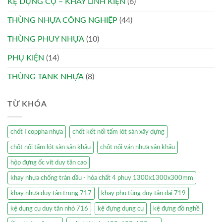
KỆ DỤNG CỤ – KHAY LINH KIỆN
(6)
THÙNG NHỰA CÔNG NGHIỆP
(44)
THÙNG PHUY NHỰA
(10)
PHỤ KIỆN
(14)
THÙNG TANK NHỰA
(8)
TỪ KHÓA
chốt I coppha nhựa
chốt kết nối tấm lót sàn xây dựng
chốt nối tấm lót sàn sân khấu
chốt nối ván nhựa sân khấu
hộp đựng ốc vít duy tân cao
khay nhựa chống tràn dầu - hóa chất 4 phuy 1300x1300x300mm
khay nhựa duy tân trung 717
khay phụ tùng duy tân đại 719
kệ dụng cụ duy tân nhỏ 716
kệ đựng dụng cụ
kệ đựng đồ nghề