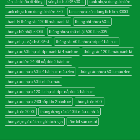
sàn sân khấu di động
sóng bít hs039 530 lít
tank nhựa dung tích lớn
tank nhựa tròn dung tích lớn 750l
tank nhựa tròn dung tích lớn 3000l
thanh lý thùng rác 120 lít màu xanh lá
thung phi nhựa 50 lít
thùng chữ nhật 530 lít
thùng nhựa chữ nhật 530 lít hs039
thùng nhựa đặc hs039-sb
thùng rác 60 lít nhựa hdpe 4 bánh xe
thùng rác 60l nhựa hdpe xanh lá 4 bánh xe
thùng rác 120 lít màu xanh lá
thùng rác lớn 240 lít nắp kín 2 bánh xe
thùng rác nhưa 60 lít 4 bánh xe màu đen
thùng rác nhưa 60 lít màu đen
thùng rác nhựa 60 lít nhiều màu
thùng rác nhựa 120 lít nhựa hdpe nắp kín 2 bánh xe
thùng rác nhựa 240l nắp kín 2 bánh xe
thùng tròn 500l
thùng tròn 2000l
thùng đựng rác 240 lít màu xanh lá
thùng đựng ô dù trong khách sạn
tấm lót sàn xe tải