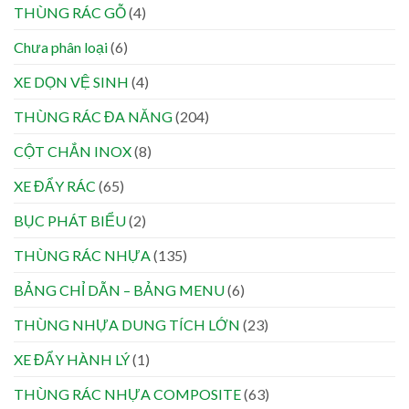
THÙNG RÁC GỖ
(4)
Chưa phân loại
(6)
XE DỌN VỆ SINH
(4)
THÙNG RÁC ĐA NĂNG
(204)
CỘT CHẮN INOX
(8)
XE ĐẨY RÁC
(65)
BỤC PHÁT BIỂU
(2)
THÙNG RÁC NHỰA
(135)
BẢNG CHỈ DẪN – BẢNG MENU
(6)
THÙNG NHỰA DUNG TÍCH LỚN
(23)
XE ĐẨY HÀNH LÝ
(1)
THÙNG RÁC NHỰA COMPOSITE
(63)