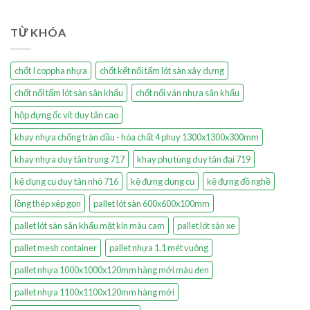
TỪ KHÓA
chốt I coppha nhựa
chốt kết nối tấm lót sàn xây dựng
chốt nối tấm lót sàn sân khấu
chốt nối ván nhựa sân khấu
hộp đựng ốc vít duy tân cao
khay nhựa chống tràn dầu - hóa chất 4 phuy 1300x1300x300mm
khay nhựa duy tân trung 717
khay phụ tùng duy tân đại 719
kệ dụng cụ duy tân nhỏ 716
kệ đựng dụng cụ
kệ đựng đồ nghề
lồng thép xêp gọn
pallet lót sàn 600x600x100mm
pallet lót sàn sân khấu mặt kín màu cam
pallet lót sàn xe
pallet mesh container
pallet nhựa 1.1 mét vuông
pallet nhựa 1000x1000x120mm hàng mới màu đen
pallet nhựa 1100x1100x120mm hàng mới