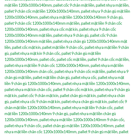
mặt liền 1200x1000x140mm
,
pallet cốc 9 chân mặt liền
,
pallet nhựa mặt liền
,
pallet 9 chân cốc mặt liền 1200x1000x140mm
,
pallet nhựa 9 chân gù mặt liền
1200x1000x140mm
,
pallet nhựa mặt liền 1200x1000x140mm 9 chân gù
,
pallet 9 chân cốc 1200x1000x140mm mặt liền
,
pallet mặt liền 9 chân cốc
1200x1000x140mm
,
pallet nhựa cốc mặt kín
,
pallet nhựa 9 chân cốc
1200x1000x140mm mặt liền
,
pallet nhựa 9 chân gù
,
pallet cốc 9 chân
1200x1000x140mm mặt liền
,
pallet nhựa chân gù 1200x1000x140mm mặt
liền
,
pallet cốc mặt kín
,
pallet mặt liền 9 chân cốc
,
pallet nhựa mặt liền 9 chân
gù
,
pallet nhựa mặt kín 9 chân cốc
,
pallet 9 chân gù mặt liền
1200x1000x140mm
,
pallet cốc
,
pallet cốc mặt liền
,
pallet 9 chân cốc mặt liền
,
pallet nhựa mặt liền 9 chân cốc 1200x1000x140mm
,
pallet nhựa mặt liền
1200x1000x140mm chân cốc
,
pallet nhựa 9 chân cốc mặt liền
,
pallet nhựa 9
chân gù mặt liền
,
pallet mặt liền chân gù
,
pallet nhựa cốc
,
pallet nhựa mặt
liền 9 chân gù 1200x1000x140mm
,
pallet nhựa mặt liền 1200x1000x140mm
,
pallet nhựa mặt kín chân cốc
,
pallet 9 chân cốc mặt kín
,
pallet nhựa 9 chân gù
mặt kín
,
pallet cốc 9 chân mặt kín
,
pallet chân gù mặt kín
,
pallet nhựa chân
gù
,
pallet nhựa cốc 9 chân mặt kín
,
pallet nhựa chân gù mặt kín
,
pallet cốc 9
chân mặt liền 1200x1000x140mm
,
pallet nhựa mặt liền 9 chân cốc
,
pallet
mặt liền 1200x1000x140mm 9 chân gù
,
pallet nhựa mặt liền chân gù
1200x1000x140mm
,
pallet nhựa mặt liền 1200x1000x140mm 9 chân cốc
,
pallet nhựa 9 chân cốc
,
pallet chân gù mặt liền 1200x1000x140mm
,
pallet
nhựa mặt liền chân cốc 1200x1000x140mm
,
pallet 9 chân gù mặt liền
,
pallet