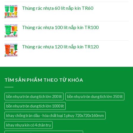
Thùng rác nhựa 60 lít nắp kín TR60
Thùng rác nhựa 100 lít nắp kín TR100
Thùng rác nhựa 120 lít nắp kín TR120
TÌM SẢN PHẨM THEO TỪ KHÓA
bồn nhựa tròn dung tích lớn 200 lít
bồn nhựa tròn dung tích lớn 350 lít
bồn nhựa tròn dung tích lớn 1000 lít
khay chống tràn dầu - hóa chất loại 1 phuy 720x720x160mm
khay nhựa kín có 4 chân trụ