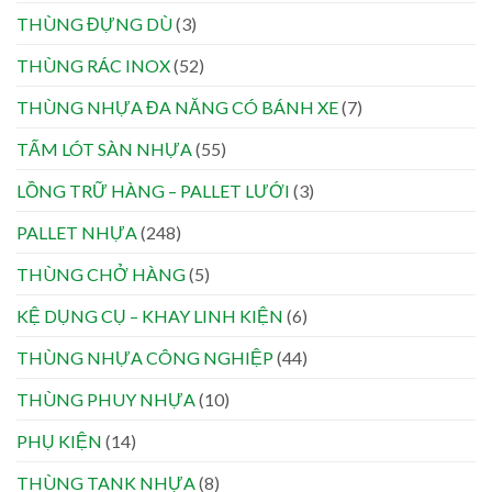
THÙNG ĐỰNG DÙ
(3)
THÙNG RÁC INOX
(52)
THÙNG NHỰA ĐA NĂNG CÓ BÁNH XE
(7)
TẤM LÓT SÀN NHỰA
(55)
LỒNG TRỮ HÀNG – PALLET LƯỚI
(3)
PALLET NHỰA
(248)
THÙNG CHỞ HÀNG
(5)
KỆ DỤNG CỤ – KHAY LINH KIỆN
(6)
THÙNG NHỰA CÔNG NGHIỆP
(44)
THÙNG PHUY NHỰA
(10)
PHỤ KIỆN
(14)
THÙNG TANK NHỰA
(8)