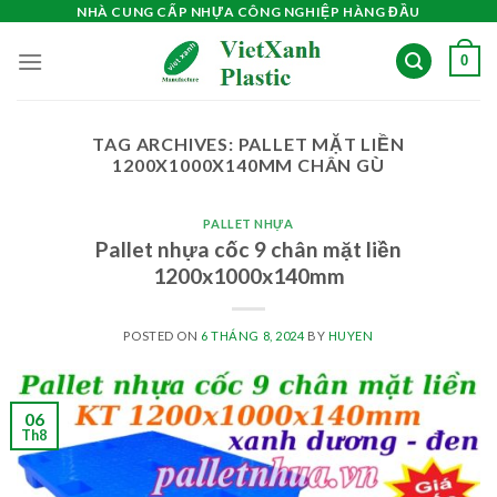
Skip
NHÀ CUNG CẤP NHỰA CÔNG NGHIỆP HÀNG ĐẦU
to
0
content
TAG ARCHIVES:
PALLET MẶT LIỀN
1200X1000X140MM CHÂN GÙ
PALLET NHỰA
Pallet nhựa cốc 9 chân mặt liền
1200x1000x140mm
POSTED ON
6 THÁNG 8, 2024
BY
HUYEN
06
Th8