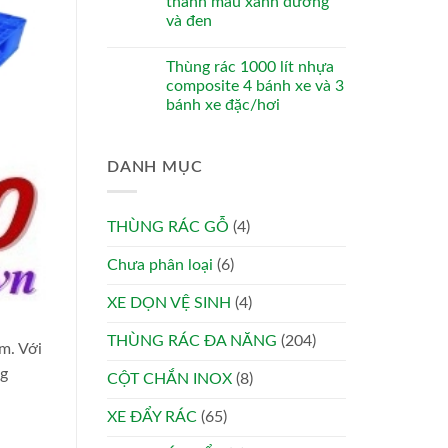
thanh màu xanh dương
và đen
Thùng rác 1000 lít nhựa
composite 4 bánh xe và 3
bánh xe đặc/hơi
DANH MỤC
THÙNG RÁC GỖ
(4)
Chưa phân loại
(6)
XE DỌN VỆ SINH
(4)
THÙNG RÁC ĐA NĂNG
(204)
m. Với
ng
CỘT CHẮN INOX
(8)
XE ĐẨY RÁC
(65)