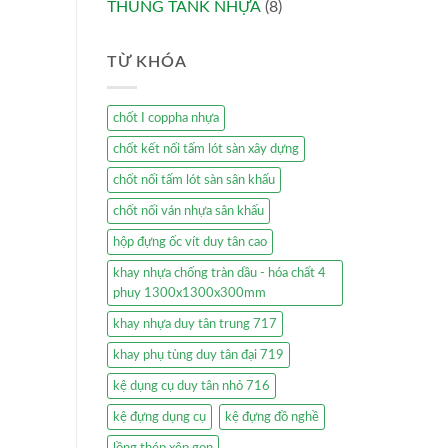
THÙNG TANK NHỰA
(8)
TỪ KHÓA
chốt I coppha nhựa
chốt kết nối tấm lót sàn xây dựng
chốt nối tấm lót sàn sân khấu
chốt nối ván nhựa sân khấu
hộp đựng ốc vít duy tân cao
khay nhựa chống tràn dầu - hóa chất 4
phuy 1300x1300x300mm
khay nhựa duy tân trung 717
khay phụ tùng duy tân đại 719
kệ dụng cụ duy tân nhỏ 716
kệ đựng dụng cụ
kệ đựng đồ nghề
lồng thép xêp gọn