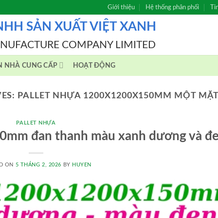
Giới thiệu
Hệ thống phân phối
Ti
NHH SẢN XUẤT VIỆT XANH
ANUFACTURE COMPANY LIMITED
N NHÀ CUNG CẤP
HOẠT ĐỘNG
VES:
PALLET NHỰA 1200X1200X150MM MỘT MẶ
PALLET NHỰA
50mm đan thanh màu xanh dương và đ
D ON
5 THÁNG 2, 2026
BY
HUYEN