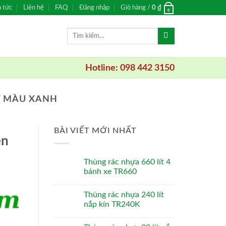
n tức
Liên hệ
FAQ
Đăng nhập
Giỏ hàng /
0
₫
0
Tìm
kiếm:
Hotline: 098 442 3150
T MÀU XANH
BÀI VIẾT MỚI NHẤT
en
Thùng rác nhựa 660 lít 4
bánh xe TR660
Thùng rác nhựa 240 lít
nắp kín TR240K