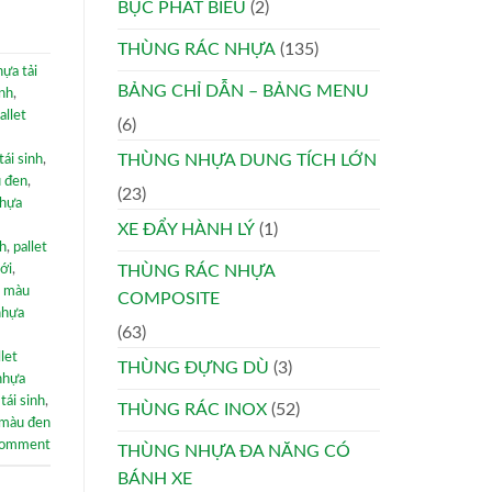
BỤC PHÁT BIỂU
(2)
THÙNG RÁC NHỰA
(135)
hựa tải
BẢNG CHỈ DẪN – BẢNG MENU
nh
,
allet
(6)
THÙNG NHỰA DUNG TÍCH LỚN
ái sinh
,
 đen
,
(23)
nhựa
XE ĐẨY HÀNH LÝ
(1)
nh
,
pallet
ới
,
THÙNG RÁC NHỰA
i màu
COMPOSITE
nhựa
(63)
llet
THÙNG ĐỰNG DÙ
(3)
 nhựa
ái sinh
,
THÙNG RÁC INOX
(52)
 màu đen
comment
THÙNG NHỰA ĐA NĂNG CÓ
BÁNH XE