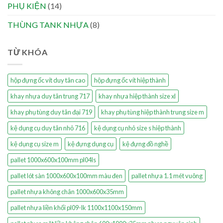
PHỤ KIỆN
(14)
THÙNG TANK NHỰA
(8)
TỪ KHÓA
hộp đựng ốc vít duy tân cao
hộp đựng ốc vít hiệp thành
khay nhựa duy tân trung 717
khay nhựa hiệp thành size xl
khay phụ tùng duy tân đại 719
khay phụ tùng hiệp thành trung size m
kệ dụng cụ duy tân nhỏ 716
kệ dụng cụ nhỏ size s hiệp thành
kệ dụng cụ size m
kệ đựng dụng cụ
kệ đựng đồ nghề
pallet 1000x600x100mm pl04ls
pallet lót sàn 1000x600x100mm màu đen
pallet nhựa 1.1 mét vuông
pallet nhựa không chân 1000x600x35mm
pallet nhựa liền khối pl09-lk 1100x1100x150mm