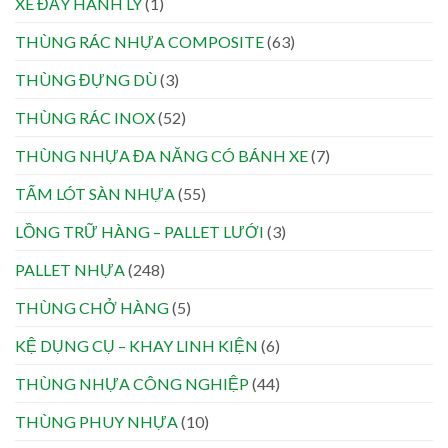
XE ĐẨY HÀNH LÝ
(1)
THÙNG RÁC NHỰA COMPOSITE
(63)
THÙNG ĐỰNG DÙ
(3)
THÙNG RÁC INOX
(52)
THÙNG NHỰA ĐA NĂNG CÓ BÁNH XE
(7)
TẤM LÓT SÀN NHỰA
(55)
LỒNG TRỮ HÀNG – PALLET LƯỚI
(3)
PALLET NHỰA
(248)
THÙNG CHỞ HÀNG
(5)
KỆ DỤNG CỤ – KHAY LINH KIỆN
(6)
THÙNG NHỰA CÔNG NGHIỆP
(44)
THÙNG PHUY NHỰA
(10)