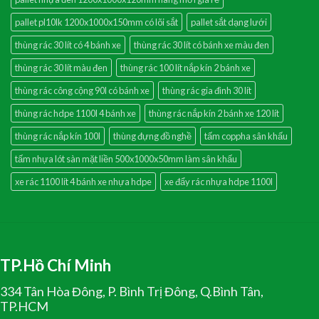
pallet pl10lk 1200x1000x150mm có lõi sắt
pallet sắt dạng lưới
thùng rác 30 lít có 4 bánh xe
thùng rác 30 lít có bánh xe màu đen
thùng rác 30 lít màu đen
thùng rác 100 lít nắp kín 2 bánh xe
thùng rác công cộng 90l có bánh xe
thùng rác gia đình 30 lít
thùng rác hdpe 1100l 4 bánh xe
thùng rác nắp kín 2 bánh xe 120 lít
thùng rác nắp kín 100l
thùng đựng đồ nghề
tấm coppha sân khấu
tấm nhựa lót sàn mặt liền 500x1000x50mm làm sân khấu
xe rác 1100 lít 4 bánh xe nhựa hdpe
xe đẩy rác nhựa hdpe 1100l
TP.Hồ Chí Minh
334 Tân Hòa Đông, P. Bình Trị Đông, Q.Bình Tân,
TP.HCM