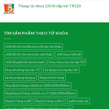
Thùng rác nhựa 120 lít nắp kín TR120
TÌM SẢN PHẨM THEO TỪ KHÓA
chốt kết nối của tấm nhựa lót sàn sân khấu
chốt kết nối ván nhựa làm sân khấu
chốt nhựa i kết nối
chốt nối pallet lót sàn kho lạnh
khay nhựa duy tân đại 719
khay phụ tùng duy tân 717
kệ dụng cụ trung duy tân
kệ nhựa đựng dụng cụ
lồng lưới trữ hàng
lồng sắt trữ hàng có bánh xe 1200x1000x900mm
lồng thép trữ hàng có bánh xe a7 1200x1000x900mm
lồng trữ hàng có đế
lồng trữ hàng có đế a7
pallet chân cốc
pallet nhựa 1200x800x150mm một mặt màu xanh