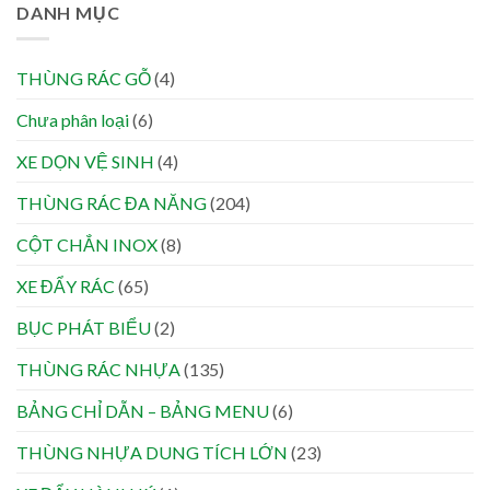
DANH MỤC
THÙNG RÁC GỖ
(4)
Chưa phân loại
(6)
XE DỌN VỆ SINH
(4)
THÙNG RÁC ĐA NĂNG
(204)
CỘT CHẮN INOX
(8)
XE ĐẨY RÁC
(65)
BỤC PHÁT BIỂU
(2)
THÙNG RÁC NHỰA
(135)
BẢNG CHỈ DẪN – BẢNG MENU
(6)
THÙNG NHỰA DUNG TÍCH LỚN
(23)