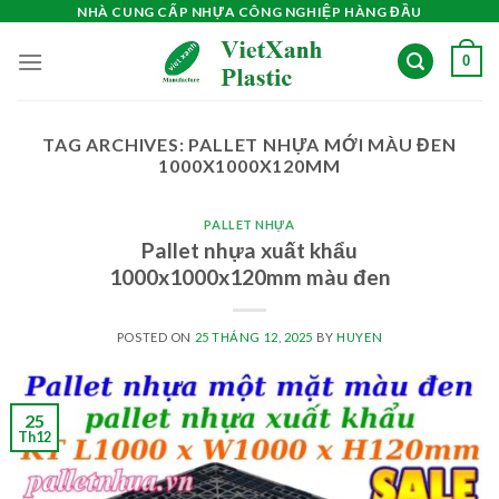
Skip
NHÀ CUNG CẤP NHỰA CÔNG NGHIỆP HÀNG ĐẦU
to
0
content
TAG ARCHIVES:
PALLET NHỰA MỚI MÀU ĐEN
1000X1000X120MM
PALLET NHỰA
Pallet nhựa xuất khẩu
1000x1000x120mm màu đen
POSTED ON
25 THÁNG 12, 2025
BY
HUYEN
25
Th12