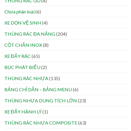
THÙNG RÁC GỖ
(4)
Chưa phân loại
(6)
XE DỌN VỆ SINH
(4)
THÙNG RÁC ĐA NĂNG
(204)
CỘT CHẮN INOX
(8)
XE ĐẨY RÁC
(65)
BỤC PHÁT BIỂU
(2)
THÙNG RÁC NHỰA
(135)
BẢNG CHỈ DẪN – BẢNG MENU
(6)
THÙNG NHỰA DUNG TÍCH LỚN
(23)
XE ĐẨY HÀNH LÝ
(1)
THÙNG RÁC NHỰA COMPOSITE
(63)