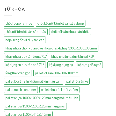
TỪ KHÓA
chốt I coppha nhựa
chốt kết nối tấm lót sàn xây dựng
chốt nối tấm lót sàn sân khấu
chốt nối ván nhựa sân khấu
hộp đựng ốc vít duy tân cao
khay nhựa chống tràn dầu - hóa chất 4 phuy 1300x1300x300mm
khay nhựa duy tân trung 717
khay phụ tùng duy tân đại 719
kệ dụng cụ duy tân nhỏ 716
kệ đựng dụng cụ
kệ đựng đồ nghề
lồng thép xêp gọn
pallet lót sàn 600x600x100mm
pallet lót sàn sân khấu mặt kín màu cam
pallet lót sàn xe
pallet mesh container
pallet nhựa 1.1 mét vuông
pallet nhựa 1000x1000x120mm hàng mới màu đen
pallet nhựa 1100x1100x120mm hàng mới
pallet nhựa 1100x1440x140mm