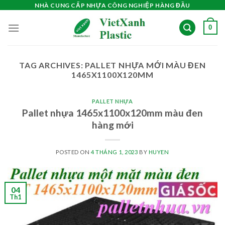
Skip
NHÀ CUNG CẤP NHỰA CÔNG NGHIỆP HÀNG ĐẦU
to
0
content
TAG ARCHIVES:
PALLET NHỰA MỚI MÀU ĐEN
1465X1100X120MM
PALLET NHỰA
Pallet nhựa 1465x1100x120mm màu đen
hàng mới
POSTED ON
4 THÁNG 1, 2023
BY
HUYEN
04
Th1