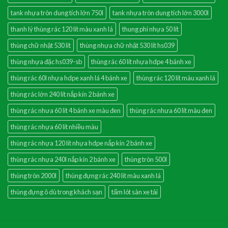
tank nhựa tròn dung tích lớn 750l
tank nhựa tròn dung tích lớn 3000l
thanh lý thùng rác 120 lít màu xanh lá
thung phi nhựa 50 lít
thùng chữ nhật 530 lít
thùng nhựa chữ nhật 530 lít hs039
thùng nhựa đặc hs039-sb
thùng rác 60 lít nhựa hdpe 4 bánh xe
thùng rác 60l nhựa hdpe xanh lá 4 bánh xe
thùng rác 120 lít màu xanh lá
thùng rác lớn 240 lít nắp kín 2 bánh xe
thùng rác nhưa 60 lít 4 bánh xe màu đen
thùng rác nhưa 60 lít màu đen
thùng rác nhựa 60 lít nhiều màu
thùng rác nhựa 120 lít nhựa hdpe nắp kín 2 bánh xe
thùng rác nhựa 240l nắp kín 2 bánh xe
thùng tròn 500l
thùng tròn 2000l
thùng đựng rác 240 lít màu xanh lá
thùng đựng ô dù trong khách sạn
tấm lót sàn xe tải