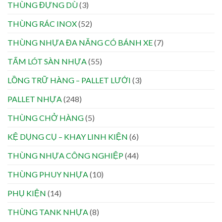
THÙNG ĐỰNG DÙ
(3)
THÙNG RÁC INOX
(52)
THÙNG NHỰA ĐA NĂNG CÓ BÁNH XE
(7)
TẤM LÓT SÀN NHỰA
(55)
LỒNG TRỮ HÀNG – PALLET LƯỚI
(3)
PALLET NHỰA
(248)
THÙNG CHỞ HÀNG
(5)
KỆ DỤNG CỤ – KHAY LINH KIỆN
(6)
THÙNG NHỰA CÔNG NGHIỆP
(44)
THÙNG PHUY NHỰA
(10)
PHỤ KIỆN
(14)
THÙNG TANK NHỰA
(8)