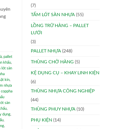
(7)
huyên
TẤM LÓT SÀN NHỰA
(55)
ang
LỒNG TRỮ HÀNG – PALLET
LƯỚI
(3)
PALLET NHỰA
(248)
hà
,
pallet
THÙNG CHỞ HÀNG
(5)
ân khấu
,
 lót sàn
KỆ DỤNG CỤ – KHAY LINH KIỆN
pha
ặt kín
,
(6)
ấm nhựa
THÙNG NHỰA CÔNG NGHIỆP
 coppha
hấu
(44)
lót sàn
 khấu
,
THÙNG PHUY NHỰA
(10)
ây dụng
,
PHỤ KIỆN
(14)
hấu
,
àng
,