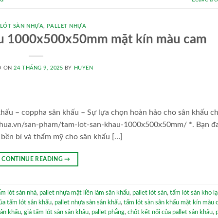
 LÓT SÀN NHỰA
,
PALLET NHỰA
hấu 1000x500x50mm mặt kín màu cam
D ON
24 THÁNG 9, 2025
BY
HUYEN
ân khấu – coppha sân khấu – Sự lựa chọn hoàn hảo cho sân khấu c
letnhua.vn/san-pham/tam-lot-san-khau-1000x500x50mm/ *. Bạn đ
, bền bỉ và thẩm mỹ cho sân khấu […]
CONTINUE READING
→
ấm lót sàn nhà
,
pallet nhựa mặt liền làm sân khấu
,
pallet lót sàn
,
tấm lót sàn kho l
của tấm lót sân khấu
,
pallet nhựa sàn sân khấu
,
tấm lót sàn sân khấu mặt kín màu
sân khấu
,
giá tấm lót sàn sân khấu
,
pallet phẳng
,
chốt kết nối của pallet sân khấu
,