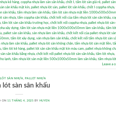
 nhựa kê hàng
,
coppha nhựa làm sàn sân khấu
,
chốt I
,
tấm lót sàn giá rẻ
,
pallet sà
 sàn sân khấu mặt kín
,
pallet nhựa lót sàn
,
pallet lót sân khấu
,
chốt I coppha nhựa
,
sàn sân khấu
,
tấm nhựa làm sân khấu
,
tấm lót sàn nhựa mặt liền 1000x500x50m
ót sàn nhựa
,
tấm coppha sân khấu
,
chốt kết nối của tấm nhựa lót sàn sân khấu
,
co
u
,
tấm lót sàn sân khấu trường học
,
chốt kết nối coppha nhựa
,
pallet nhựa lót sàn
pha xây dựng
,
tấm lót sàn nhựa mặt liền 1000x500x50mm làm sân khấu
,
tấm ló
ấu
,
pallet sàn sân khấu
,
sàn nhựa làm sân khấu
,
chốt kết nối của pallet nhựa lót sà
0x50mm
,
tấm lót xây dụng
,
ván nhựa làm sân khấu
,
chốt kết nối tấm nhựa lót sàn s
n nhựa làm sân khấu
,
pallet nhựa lót sàn không chân
,
tấm nhựa lót sàn mặt liền
,
tấ
u
,
tấm lót kê hàng
,
pallet lót sàn sân khấu mặt kín màu cam
,
pallet nhựa không ch
,
sàn sân khấu bằng nhựa
,
chốt kết nối pallet nhựa lót sàn sân khấu
,
tấm lót nhựa
,
kho lạnh
,
tấm nhựa lót sàn mặt liền 500x1000x50mm làm sân khấu
,
tấm nhựa lót
Leave a 
 LÓT SÀN NHỰA
,
PALLET NHỰA
 lót sàn sân khấu
D ON
11 THÁNG 4, 2025
BY
HUYEN