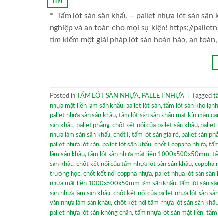
Th4
*. Tấm lót sàn sân khấu – pallet nhựa lót sàn s
nghiệp và an toàn cho mọi sự kiện! https://pal
tìm kiếm một giải pháp lót sàn hoàn hảo, an toàn
Posted in
TẤM LÓT SÀN NHỰA
,
PALLET NHỰA
|
Tagged
t
nhựa mặt liền làm sân khấu
,
pallet lót sàn
,
tấm lót sàn kho lạnh
pallet nhựa sàn sân khấu
,
tấm lót sàn sân khấu mặt kín màu c
sân khấu
,
pallet phẳng
,
chốt kết nối của pallet sân khấu
,
pallet
nhựa làm sàn sân khấu
,
chốt I
,
tấm lót sàn giá rẻ
,
pallet sàn ph
pallet nhựa lót sàn
,
pallet lót sân khấu
,
chốt I coppha nhựa
,
tấm
làm sân khấu
,
tấm lót sàn nhựa mặt liền 1000x500x50mm
,
tấ
sân khấu
,
chốt kết nối của tấm nhựa lót sàn sân khấu
,
coppha 
trường học
,
chốt kết nối coppha nhựa
,
pallet nhựa lót sàn sân
nhựa mặt liền 1000x500x50mm làm sân khấu
,
tấm lót sàn sâ
sàn nhựa làm sân khấu
,
chốt kết nối của pallet nhựa lót sàn sâ
ván nhựa làm sân khấu
,
chốt kết nối tấm nhựa lót sàn sân khấ
pallet nhựa lót sàn không chân
,
tấm nhựa lót sàn mặt liền
,
tấm 