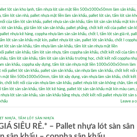
allet lót sàn kho lạnh
,
tấm nhựa lót sàn mặt liền 500x1000x50mm làm sân khấu
,
a
,
tấm lót sàn nhà
,
pallet nhựa mặt liền làm sân khấu
,
pallet lót sàn
,
tấm lót sàn kh
 nối của tấm lót sân khấu
,
pallet nhựa sàn sân khấu
,
tấm lót sàn sân khấu mặt kín
 lót sân khấu
,
giá tấm lót sàn sân khấu
,
pallet phẳng
,
chốt kết nối của pallet sân 
pallet nhựa kê hàng
,
coppha nhựa làm sàn sân khấu
,
chốt I
,
tấm lót sàn giá rẻ
,
pal
tấm lót sàn sân khấu mặt kín
,
pallet nhựa lót sàn
,
pallet lót sân khấu
,
chốt I copph
let lót sàn sân khấu
,
tấm nhựa làm sân khấu
,
tấm lót sàn nhựa mặt liền
nối pallet sân khấu
,
tấm lót sàn nhựa
,
tấm coppha sân khấu
,
chốt kết nối của tấm 
 khấu
,
tấm lót sân khấu
,
tấm lót sàn sân khấu trường học
,
chốt kết nối coppha nh
làm sân khấu
,
coppha xây dựng
,
tấm lót sàn nhựa mặt liền 1000x500x50mm làm 
 nối pallet lót sân khấu
,
pallet sàn sân khấu
,
sàn nhựa làm sân khấu
,
chốt kết nối 
sàn mặt liền 500x1000x50mm
,
tấm lót xây dụng
,
ván nhựa làm sân khấu
,
chốt kết
ín
,
chốt kết nối của ván nhựa làm sân khấu
,
pallet nhựa lót sàn không chân
,
tấm n
i tấm lót sàn sân khấu
,
tấm lót kê hàng
,
pallet lót sàn sân khấu mặt kín màu cam
,
 nhựa lót sàn sân khấu
,
sàn sân khấu bằng nhựa
,
chốt kết nối pallet nhựa lót sàn 
khấu
Leave a 
ET NHỰA
,
TẤM LÓT SÀN NHỰA
Á SIÊU RẺ.* – Pallet nhựa lót sàn sân
àn sân khấu – coppha sân khấu