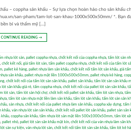
ân khấu – coppha sân khấu – Sự lựa chọn hoàn hảo cho sân khấu c
letnhua.vn/san-pham/tam-lot-san-khau-1000x500x50mm/ *. Bạn đ
, bền bỉ và thẩm mỹ […]
CONTINUE READING
→
ấm nhựa lót sàn
,
pallet coppha nhựa
,
chốt kết nối của coppha nhựa
,
tấm lót sàn n
,
chốt kết nối
,
giá tấm lót sàn
,
tấm pallet coppha nhựa
,
chốt kết nối của tấm lót s
am
,
pallet kê hàng
,
pallet nhựa làm sân khấu
,
chốt kết nối tấm lót sân khấu
,
giá tấm
 nhựa sân khấu
,
pallet nhựa mặt liền 1000x500x50mm
,
pallet nhựa kê hàng
,
cop
ẳng
,
chốt kết nối của tấm lót sàn sân khấu
,
pallet sân khấu
,
tấm lót sàn sân khấu m
 lót sân khấu giá rẻ
,
tấm coppha nhựa
,
chốt kết nối của pallet lót sàn sân khấu
,
t
m lót sàn
,
tấm lót sàn hội chợ
,
chốt kết nối pallet sân khấu
,
tấm lót sàn nhựa
,
tấm
nhựa
,
tấm lót sàn nhựa mặt liền làm sân khấu
,
tấm lót sân khấu
,
tấm lót sàn sân k
 khấu
,
sàn nhựa
,
chốt kết nối của pallet nhựa làm sân khấu
,
coppha xây dựng
,
tấm 
n khấu
,
ván nhựa lót sàn sân khấu
,
chốt kết nối pallet lót sân khấu
,
pallet sàn sân
n khấu
,
coppha sân khấu
,
tấm nhựa lót sàn mặt liền 500x1000x50mm
,
tấm lót x
u
,
pallet nhỏ
,
pallet lót sàn sân khấu mặt kín
,
chốt kết nối của ván nhựa làm sân k
lót sàn sự kiện
,
ván nhựa lót sàn
,
chốt kết nối tấm lót sàn sân khấu
,
tấm lót kê h