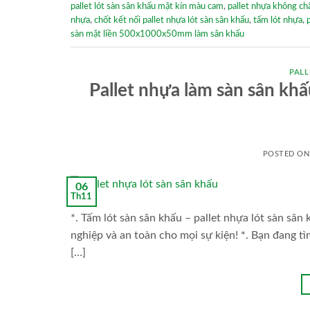
pallet lót sàn sân khấu mặt kín màu cam
,
pallet nhựa không ch
nhựa
,
chốt kết nối pallet nhựa lót sàn sân khấu
,
tấm lót nhựa
,
sàn mặt liền 500x1000x50mm làm sân khấu
PALL
Pallet nhựa làm sàn sân k
POSTED O
06
Th11
*. Tấm lót sàn sân khấu – pallet nhựa lót sàn s
nghiệp và an toàn cho mọi sự kiện! *. Bạn đang t
[…]