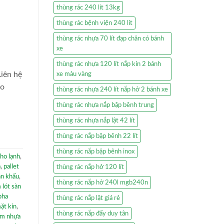
thùng rác 240 lít 13kg
thùng rác bệnh viện 240 lít
thùng rác nhựa 70 lít đạp chân có bánh
xe
thùng rác nhựa 120 lít nắp kín 2 bánh
iên hệ
xe màu vàng
lo
thùng rác nhựa 240 lít nắp hở 2 bánh xe
thùng rác nhựa nắp bập bênh trung
thùng rác nhựa nắp lật 42 lít
thùng rác nắp bập bênh 22 lít
thùng rác nắp bập bênh inox
kho lạnh
,
à
,
pallet
thùng rác nắp hở 120 lít
ân khấu
,
thùng rác nắp hở 240l mgb240n
 lót sàn
pha
thùng rác nắp lật giá rẻ
ặt kín
,
thùng rác nắp đẩy duy tân
ấm nhựa