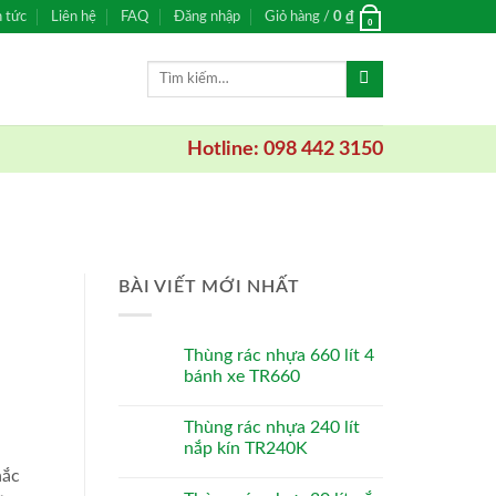
n tức
Liên hệ
FAQ
Đăng nhập
Giỏ hàng /
0
₫
0
Tìm
kiếm:
Hotline: 098 442 3150
BÀI VIẾT MỚI NHẤT
Thùng rác nhựa 660 lít 4
bánh xe TR660
Thùng rác nhựa 240 lít
nắp kín TR240K
hắc