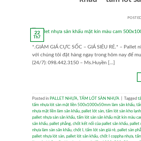
POSTE
22
Th7
*.GIẢM GIÁ CỰC SỐC – GIÁ SIÊU RẺ.* – Pallet nhự
với chúng tôi đặt hàng ngay trong hôm nay để mu
(24/7): 098.442.3150 – Ms.Huyền […]
Posted in
PALLET NHỰA
,
TẤM LÓT SÀN NHỰA
|
Tagged
t
tấm nhựa lót sàn mặt liền 500x1000x50mm làm sân khấu
,
tấ
nhựa mặt liền làm sân khấu
,
pallet lót sàn
,
tấm lót sàn kho lạnh
pallet nhựa sàn sân khấu
,
tấm lót sàn sân khấu mặt kín màu c
sân khấu
,
pallet phẳng
,
chốt kết nối của pallet sân khấu
,
pallet
nhựa làm sàn sân khấu
,
chốt I
,
tấm lót sàn giá rẻ
,
pallet sàn ph
pallet nhựa lót sàn
,
pallet lót sân khấu
,
chốt I coppha nhựa
,
tấm