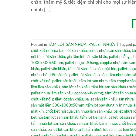
chắn, thẩm mỹ & tiết kiệm chi phí cho mọi sự kiệ
chỉnh […]
Posted in
TẤM LÓT SÀN NHỰA
,
PALLET NHỰA
|
Tagged
p
chốt kết nối của tấm lót sân khấu
,
pallet nhựa sàn sân khấu
,
tấ
nối tấm lót sân khấu
,
giá tấm lót sàn sân khấu
,
pallet phẳng
,
ch
1000x500x50mm
,
pallet nhựa kê hàng
,
coppha nhựa làm sàn
khấu
,
pallet sân khấu
,
tấm lót sàn sân khấu mặt kín
,
pallet nhự
nhựa
,
chốt kết nối của pallet lót sàn sân khấu
,
tấm nhựa làm s
chốt kết nối pallet sân khấu
,
tấm lót sàn nhựa
,
tấm coppha sân
liền làm sân khấu
,
tấm lót sân khấu
,
tấm lót sàn sân khấu trườ
pallet nhựa làm sân khấu
,
coppha xây dựng
,
tấm lót sàn nhựa
chốt kết nối pallet lót sân khấu
,
pallet sàn sân khấu
,
sàn nhựa 
sàn mặt liền 500x1000x50mm
,
tấm lót xây dụng
,
ván nhựa l
mặt kín
,
chốt kết nối của ván nhựa làm sân khấu
,
pallet nhựa l
kết nối tấm lót sàn sân khấu
,
tấm lót kê hàng
,
pallet lót sàn s
tấm nhựa lót sàn sân khấu
,
sàn sân khấu bằng nhựa
,
chốt kết n
sân khấu
,
pallet lót sàn kho lạnh
,
tấm nhựa lót sàn mặt liền 
coppha nhựa
,
tấm lót sàn nhà
,
pallet nhựa mặt liền làm sân kh