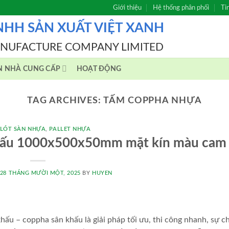
Giới thiệu
Hệ thống phân phối
Ti
NHH SẢN XUẤT VIỆT XANH
ANUFACTURE COMPANY LIMITED
N NHÀ CUNG CẤP
HOẠT ĐỘNG
TAG ARCHIVES:
TẤM COPPHA NHỰA
 LÓT SÀN NHỰA
,
PALLET NHỰA
 khấu 1000x500x50mm mặt kín màu cam
28 THÁNG MƯỜI MỘT, 2025
BY
HUYEN
 khấu – coppha sân khấu là giải pháp tối ưu, thi công nhanh, sự c