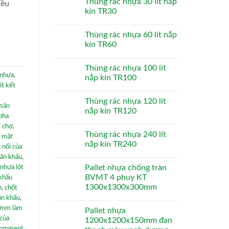
Thùng rác nhựa 30 lít nắp
iều
kín TR30
Thùng rác nhựa 60 lít nắp
kín TR60
Thùng rác nhựa 100 lít
 nhựa
,
nắp kín TR100
ốt kết
Thùng rác nhựa 120 lít
 sân
nắp kín TR120
pha
i chợ
,
Thùng rác nhựa 240 lít
a mặt
nắp kín TR240
 nối của
sân khấu
,
Pallet nhựa chống tràn
nhựa lót
BVMT 4 phuy KT
 khấu
1300x1300x300mm
n
,
chốt
ân khấu
,
0mm làm
Pallet nhựa
 của
1200x1200x150mm đan
comment