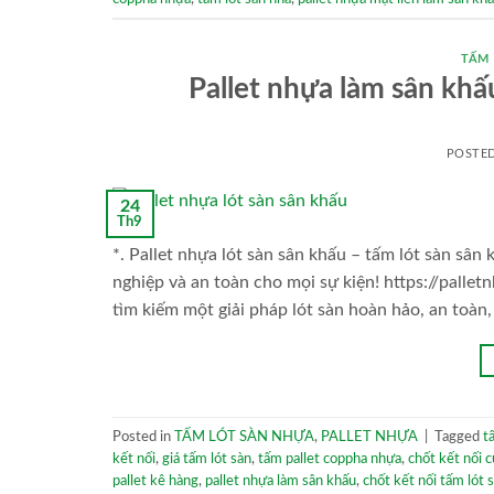
TẤM
Pallet nhựa làm sân k
POSTE
24
Th9
*. Pallet nhựa lót sàn sân khấu – tấm lót sàn s
nghiệp và an toàn cho mọi sự kiện! https://pal
tìm kiếm một giải pháp lót sàn hoàn hảo, an toàn
Posted in
TẤM LÓT SÀN NHỰA
,
PALLET NHỰA
|
Tagged
t
kết nối
,
giá tấm lót sàn
,
tấm pallet coppha nhựa
,
chốt kết nối 
pallet kê hàng
,
pallet nhựa làm sân khấu
,
chốt kết nối tấm lót 