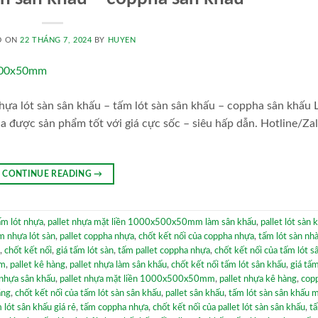
D ON
22 THÁNG 7, 2024
BY
HUYEN
a lót sàn sân khấu – tấm lót sàn sân khấu – coppha sân khấu L
a được sản phẩm tốt với giá cực sốc – siêu hấp dẫn. Hotline/Za
CONTINUE READING
→
ấm lót nhựa
,
pallet nhựa mặt liền 1000x500x50mm làm sân khấu
,
pallet lót sàn 
m nhựa lót sàn
,
pallet coppha nhựa
,
chốt kết nối của coppha nhựa
,
tấm lót sàn nh
,
chốt kết nối
,
giá tấm lót sàn
,
tấm pallet coppha nhựa
,
chốt kết nối của tấm lót s
am
,
pallet kê hàng
,
pallet nhựa làm sân khấu
,
chốt kết nối tấm lót sân khấu
,
giá tấm
 nhựa sân khấu
,
pallet nhựa mặt liền 1000x500x50mm
,
pallet nhựa kê hàng
,
cop
ẳng
,
chốt kết nối của tấm lót sàn sân khấu
,
pallet sân khấu
,
tấm lót sàn sân khấu m
 lót sân khấu giá rẻ
,
tấm coppha nhựa
,
chốt kết nối của pallet lót sàn sân khấu
,
t