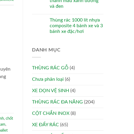
thanh màu xanh dương
và đen
Thùng rác 1000 lít nhựa
composite 4 bánh xe và 3
bánh xe đặc/hơi
DANH MỤC
THÙNG RÁC GỖ
(4)
huyên
ang
Chưa phân loại
(6)
XE DỌN VỆ SINH
(4)
THÙNG RÁC ĐA NĂNG
(204)
CỘT CHẮN INOX
(8)
ạnh
,
chốt
XE ĐẨY RÁC
(65)
 cam
,
pallet