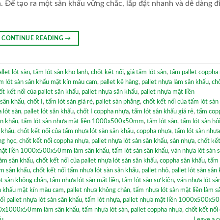
n. Để tạo ra một sân khấu vững chắc, lắp đặt nhanh và dễ dàng đ
CONTINUE READING
→
allet lót sàn
,
tấm lót sàn kho lạnh
,
chốt kết nối
,
giá tấm lót sàn
,
tấm pallet coppha
m lót sàn sân khấu mặt kín màu cam
,
pallet kê hàng
,
pallet nhựa làm sân khấu
,
ch
ốt kết nối của pallet sân khấu
,
pallet nhựa sân khấu
,
pallet nhựa mặt liền
 sân khấu
,
chốt I
,
tấm lót sàn giá rẻ
,
pallet sàn phẳng
,
chốt kết nối của tấm lót sàn
a lót sàn
,
pallet lót sân khấu
,
chốt I coppha nhựa
,
tấm lót sân khấu giá rẻ
,
tấm cop
ân khấu
,
tấm lót sàn nhựa mặt liền 1000x500x50mm
,
tấm lót sàn
,
tấm lót sàn hộ
 khấu
,
chốt kết nối của tấm nhựa lót sàn sân khấu
,
coppha nhựa
,
tấm lót sàn nhự
ng học
,
chốt kết nối coppha nhựa
,
pallet nhựa lót sàn sân khấu
,
sàn nhựa
,
chốt kết
 mặt liền 1000x500x50mm làm sân khấu
,
tấm lót sàn sân khấu
,
ván nhựa lót sàn 
làm sân khấu
,
chốt kết nối của pallet nhựa lót sàn sân khấu
,
coppha sân khấu
,
tấm 
àm sân khấu
,
chốt kết nối tấm nhựa lót sàn sân khấu
,
pallet nhỏ
,
pallet lót sàn sân
ót sàn không chân
,
tấm nhựa lót sàn mặt liền
,
tấm lót sàn sự kiện
,
ván nhựa lót sà
ân khấu mặt kín màu cam
,
pallet nhựa không chân
,
tấm nhựa lót sàn mặt liền làm s
ối pallet nhựa lót sàn sân khấu
,
tấm lót nhựa
,
pallet nhựa mặt liền 1000x500x5
500x1000x50mm làm sân khấu
,
tấm nhựa lót sàn
,
pallet coppha nhựa
,
chốt kết nối
ấu
Leave a 