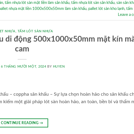
ân
,
tấm nhựa lót sàn mặt liền làm sân khấu
,
tấm nhựa lót sàn sân khấu
,
sàn sân k
pallet nhựa mặt liền 1000x500x50mm làm sân khấu
,
pallet lót sàn kho lạnh
,
tấm 
Leave a 
ET NHỰA
,
TẤM LÓT SÀN NHỰA
hấu di động 500x1000x50mm mặt kín m
cam
N
6 THÁNG MƯỜI MỘT, 2024
BY
HUYEN
ân khấu – coppha sân khấu – Sự lựa chọn hoàn hảo cho sân khấu c
ìm kiếm một giải pháp lót sàn hoàn hảo, an toàn, bền bỉ và thẩm 
CONTINUE READING
→