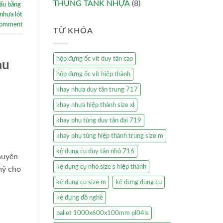
THÙNG TANK NHỰA
(8)
hấu bằng
nhựa lót
comment
TỪ KHÓA
hộp đựng ốc vít duy tân cao
àu
hộp đựng ốc vít hiệp thành
khay nhựa duy tân trung 717
khay nhựa hiệp thành size xl
khay phụ tùng duy tân đại 719
khay phụ tùng hiệp thành trung size m
kệ dụng cụ duy tân nhỏ 716
huyên
kệ dụng cụ nhỏ size s hiệp thành
mỹ cho
kệ dụng cụ size m
kệ đựng dụng cụ
kệ đựng đồ nghề
pallet 1000x600x100mm pl04ls