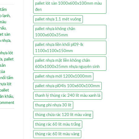
pallet lót sàn 1000x600x100mm màu
đen
tấm
o lạnh
,
pallet nhựa 1.1 mét vuông
 màu
khấu
,
pallet nhựa không chân
let sàn
1000x600x35mm
a nhựa
,
pallet nhựa liền khối pl09-lk
1100x1100x150mm
nhựa lót
ựa
,
pallet
pallet nhựa mặt liền không chân
sân
600x1000x35mm nhựa nguyên sinh
của
pallet nhựa mới 1200x1000mm
 nối tấm
hựa lót
pallet nhựa pl04ls 100x600x100mm
pallet
thanh lý thùng rác 240 lít màu xanh lá
sân khấu
,
comment
thung phi nhựa 30 lít
thùng chứa rác 120 lít màu vàng
thùng rác 60 lít màu trắng
thùng rác 60 lít màu vàng