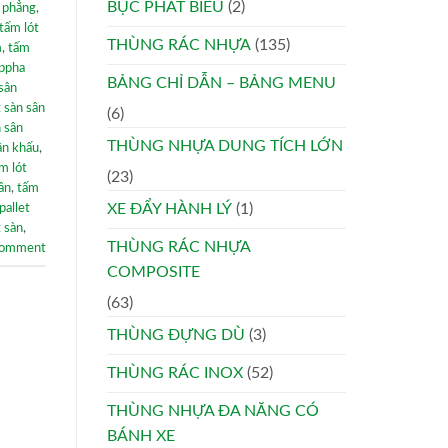
BỤC PHÁT BIỂU
(2)
n phẳng
,
tấm lót
THÙNG RÁC NHỰA
(135)
m
,
tấm
ppha
BẢNG CHỈ DẪN – BẢNG MENU
 sân
t sàn sân
(6)
n sân
THÙNG NHỰA DUNG TÍCH LỚN
ân khấu
,
m lót
(23)
ân
,
tấm
XE ĐẨY HÀNH LÝ
(1)
pallet
 sàn
,
THÙNG RÁC NHỰA
comment
COMPOSITE
(63)
THÙNG ĐỰNG DÙ
(3)
THÙNG RÁC INOX
(52)
THÙNG NHỰA ĐA NĂNG CÓ
BÁNH XE