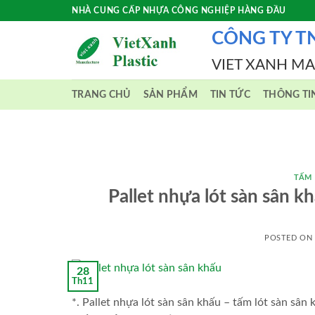
Skip
NHÀ CUNG CẤP NHỰA CÔNG NGHIỆP HÀNG ĐẦU
to
CÔNG TY T
content
VIET XANH M
TRANG CHỦ
SẢN PHẨM
TIN TỨC
THÔNG TI
TẤM
Pallet nhựa lót sàn sân
POSTED ON
28
Th11
*. Pallet nhựa lót sàn sân khấu – tấm lót sàn sân