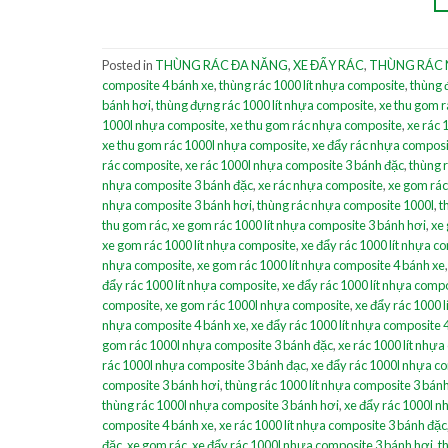
Posted in
THÙNG RÁC ĐA NĂNG
,
XE ĐẨY RÁC
,
THÙNG RÁC
composite 4 bánh xe
,
thùng rác 1000 lít nhựa composite
,
thùng 
bánh hơi
,
thùng đựng rác 1000 lít nhựa composite
,
xe thu gom r
1000l nhựa composite
,
xe thu gom rác nhựa composite
,
xe rác 
xe thu gom rác 1000l nhựa composite
,
xe đẩy rác nhựa compos
rác composite
,
xe rác 1000l nhựa composite 3 bánh đặc
,
thùng 
nhựa composite 3 bánh đặc
,
xe rác nhựa composite
,
xe gom rác
nhựa composite 3 bánh hơi
,
thùng rác nhựa composite 1000l
,
t
thu gom rác
,
xe gom rác 1000 lít nhựa composite 3 bánh hơi
,
xe 
xe gom rác 1000 lít nhựa composite
,
xe đẩy rác 1000 lít nhựa c
nhựa composite
,
xe gom rác 1000 lít nhựa composite 4 bánh xe
đẩy rác 1000 lít nhựa composite
,
xe đẩy rác 1000 lít nhựa comp
composite
,
xe gom rác 1000l nhựa composite
,
xe đẩy rác 1000 lí
nhựa composite 4 bánh xe
,
xe đẩy rác 1000 lít nhựa composite 
gom rác 1000l nhựa composite 3 bánh đặc
,
xe rác 1000 lít nhự
rác 1000l nhựa composite 3 bánh đạc
,
xe đẩy rác 1000l nhựa c
composite 3 bánh hơi
,
thùng rác 1000 lít nhựa composite 3 bán
thùng rác 1000l nhựa composite 3 bánh hơi
,
xe đẩy rác 1000l n
composite 4 bánh xe
,
xe rác 1000 lít nhựa composite 3 bánh đặc
đặc
,
xe gom rác
,
xe đẩy rác 1000l nhựa composite 3 bánh hơi
,
t