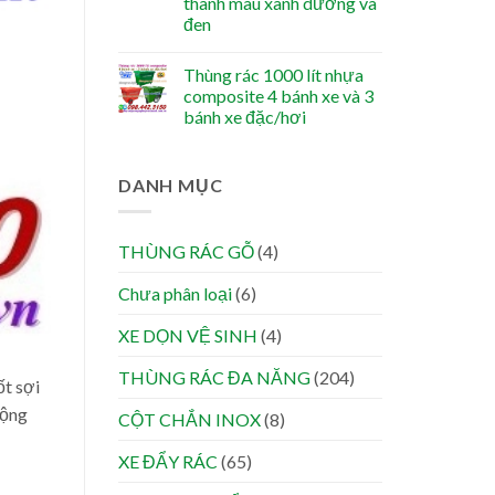
thanh màu xanh dương và
đen
Thùng rác 1000 lít nhựa
composite 4 bánh xe và 3
bánh xe đặc/hơi
DANH MỤC
THÙNG RÁC GỖ
(4)
Chưa phân loại
(6)
XE DỌN VỆ SINH
(4)
THÙNG RÁC ĐA NĂNG
(204)
ốt sợi
động
CỘT CHẮN INOX
(8)
XE ĐẨY RÁC
(65)