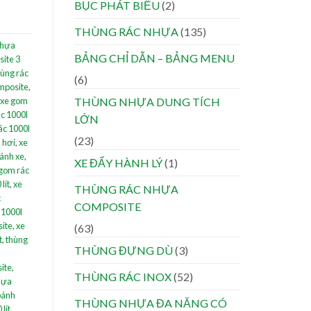
BỤC PHÁT BIỂU
(2)
THÙNG RÁC NHỰA
(135)
nhựa
BẢNG CHỈ DẪN – BẢNG MENU
site 3
hùng rác
(6)
mposite
,
xe gom
THÙNG NHỰA DUNG TÍCH
ác 1000l
LỚN
ác 1000l
(23)
 hơi
,
xe
bánh xe
,
XE ĐẨY HÀNH LÝ
(1)
gom rác
lít
,
xe
THÙNG RÁC NHỰA
c
COMPOSITE
 1000l
site
,
xe
(63)
t
,
thùng
THÙNG ĐỰNG DÙ
(3)
site
,
THÙNG RÁC INOX
(52)
hựa
bánh
THÙNG NHỰA ĐA NĂNG CÓ
lít
,