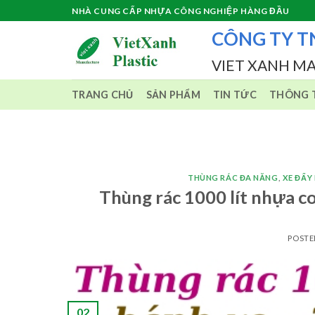
Skip
NHÀ CUNG CẤP NHỰA CÔNG NGHIỆP HÀNG ĐẦU
to
CÔNG TY T
content
VIET XANH M
TRANG CHỦ
SẢN PHẨM
TIN TỨC
THÔNG T
THÙNG RÁC ĐA NĂNG
,
XE ĐẨY
Thùng rác 1000 lít nhựa c
POST
02