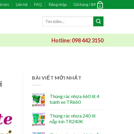
in tức
Liên hệ
FAQ
Đăng nhập
Giỏ hàng /
0
₫
0
Tìm
kiếm:
Hotline: 098 442 3150
BÀI VIẾT MỚI NHẤT
i
Thùng rác nhựa 660 lít 4
bánh xe TR660
Thùng rác nhựa 240 lít
nắp kín TR240K