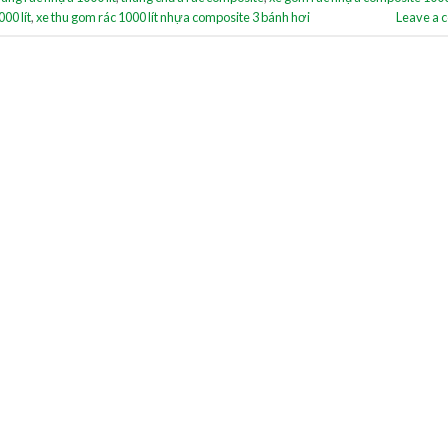
00 lít
,
xe thu gom rác 1000 lít nhựa composite 3 bánh hơi
Leave a