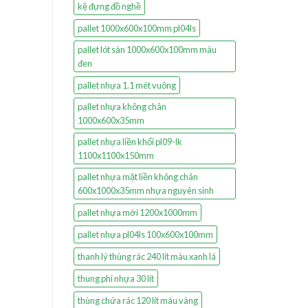
kệ đựng đồ nghề
pallet 1000x600x100mm pl04ls
pallet lót sàn 1000x600x100mm màu
đen
pallet nhựa 1.1 mét vuông
pallet nhựa không chân
1000x600x35mm
pallet nhựa liền khối pl09-lk
1100x1100x150mm
pallet nhựa mặt liền không chân
600x1000x35mm nhựa nguyên sinh
pallet nhựa mới 1200x1000mm
pallet nhựa pl04ls 100x600x100mm
thanh lý thùng rác 240 lít màu xanh lá
thung phi nhựa 30 lít
thùng chứa rác 120 lít màu vàng