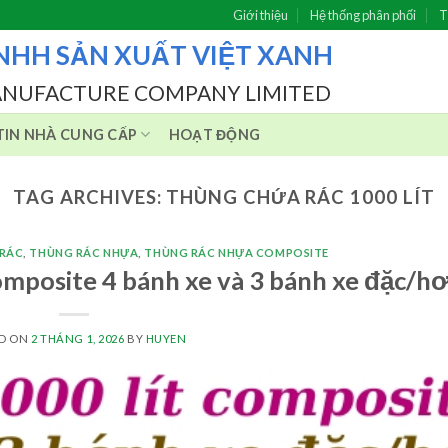
Giới thiệu
Hệ thống phân phối
T
NHH SẢN XUẤT VIỆT XANH
ANUFACTURE COMPANY LIMITED
IN NHÀ CUNG CẤP
HOẠT ĐỘNG
TAG ARCHIVES:
THÙNG CHỨA RÁC 1000 LÍT
 RÁC
,
THÙNG RÁC NHỰA
,
THÙNG RÁC NHỰA COMPOSITE
omposite 4 bánh xe và 3 bánh xe đặc/hơ
ED ON
2 THÁNG 1, 2026
BY
HUYEN