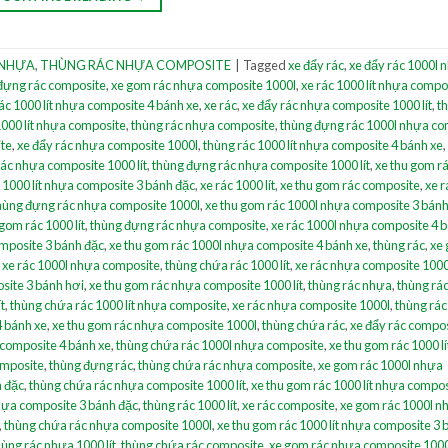
 NHỰA
,
THÙNG RÁC NHỰA COMPOSITE
|
Tagged
xe đẩy rác
,
xe đẩy rác 1000l 
đựng rác composite
,
xe gom rác nhựa composite 1000l
,
xe rác 1000 lít nhựa compo
ác 1000 lít nhựa composite 4 bánh xe
,
xe rác
,
xe đẩy rác nhựa composite 1000 lít
,
t
1000 lít nhựa composite
,
thùng rác nhựa composite
,
thùng đựng rác 1000l nhựa co
ite
,
xe đẩy rác nhựa composite 1000l
,
thùng rác 1000 lít nhựa composite 4 bánh xe
,
rác nhựa composite 1000 lít
,
thùng đựng rác nhựa composite 1000 lít
,
xe thu gom r
 1000 lít nhựa composite 3 bánh đặc
,
xe rác 1000 lít
,
xe thu gom rác composite
,
xe r
hùng đựng rác nhựa composite 1000l
,
xe thu gom rác 1000l nhựa composite 3 bánh
gom rác 1000 lít
,
thùng đựng rác nhựa composite
,
xe rác 1000l nhựa composite 4 
omposite 3 bánh đặc
,
xe thu gom rác 1000l nhựa composite 4 bánh xe
,
thùng rác
,
xe 
,
xe rác 1000l nhựa composite
,
thùng chứa rác 1000 lít
,
xe rác nhựa composite 1000 
osite 3 bánh hơi
,
xe thu gom rác nhựa composite 1000 lít
,
thùng rác nhựa
,
thùng rá
t
,
thùng chứa rác 1000 lít nhựa composite
,
xe rác nhựa composite 1000l
,
thùng rác
4 bánh xe
,
xe thu gom rác nhựa composite 1000l
,
thùng chứa rác
,
xe đẩy rác compo
a composite 4 bánh xe
,
thùng chứa rác 1000l nhựa composite
,
xe thu gom rác 1000 lí
omposite
,
thùng đựng rác
,
thùng chứa rác nhựa composite
,
xe gom rác 1000l nhựa
h đặc
,
thùng chứa rác nhựa composite 1000 lít
,
xe thu gom rác 1000 lít nhựa compo
hựa composite 3 bánh đặc
,
thùng rác 1000 lít
,
xe rác composite
,
xe gom rác 1000l n
,
thùng chứa rác nhựa composite 1000l
,
xe thu gom rác 1000 lít nhựa composite 3 
hùng rác nhựa 1000 lít
,
thùng chứa rác composite
,
xe gom rác nhựa composite 1000 