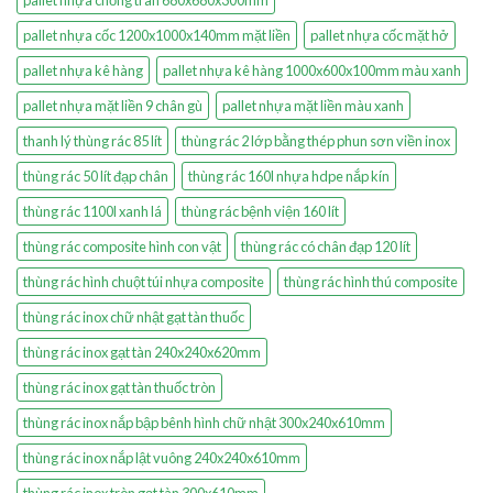
pallet nhựa chống tràn 680x680x300mm
pallet nhựa cốc 1200x1000x140mm mặt liền
pallet nhựa cốc mặt hở
pallet nhựa kê hàng
pallet nhựa kê hàng 1000x600x100mm màu xanh
pallet nhựa mặt liền 9 chân gù
pallet nhựa mặt liền màu xanh
thanh lý thùng rác 85 lít
thùng rác 2 lớp bằng thép phun sơn viền inox
thùng rác 50 lít đạp chân
thùng rác 160l nhựa hdpe nắp kín
thùng rác 1100l xanh lá
thùng rác bệnh viện 160 lít
thùng rác composite hình con vật
thùng rác có chân đạp 120 lít
thùng rác hình chuột túi nhựa composite
thùng rác hình thú composite
thùng rác inox chữ nhật gạt tàn thuốc
thùng rác inox gạt tàn 240x240x620mm
thùng rác inox gạt tàn thuốc tròn
thùng rác inox nắp bập bênh hình chữ nhật 300x240x610mm
thùng rác inox nắp lật vuông 240x240x610mm