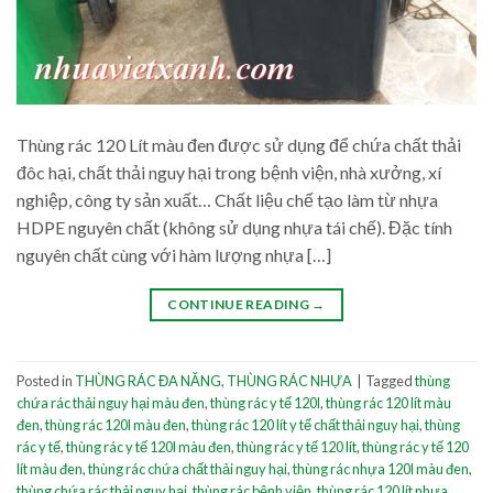
Thùng rác 120 Lít màu đen được sử dụng để chứa chất thải
đôc hại, chất thải nguy hại trong bệnh viện, nhà xưởng, xí
nghiệp, công ty sản xuất… Chất liệu chế tạo làm từ nhựa
HDPE nguyên chất (không sử dụng nhựa tái chế). Đặc tính
nguyên chất cùng với hàm lượng nhựa […]
CONTINUE READING
→
Posted in
THÙNG RÁC ĐA NĂNG
,
THÙNG RÁC NHỰA
|
Tagged
thùng
chứa rác thải nguy hại màu đen
,
thùng rác y tế 120l
,
thùng rác 120 lít màu
đen
,
thùng rác 120l màu đen
,
thùng rác 120 lít y tế chất thải nguy hại
,
thùng
rác y tế
,
thùng rác y tế 120l màu đen
,
thùng rác y tế 120 lít
,
thùng rác y tế 120
lít màu đen
,
thùng rác chứa chất thải nguy hại
,
thùng rác nhựa 120l màu đen
,
thùng chứa rác thải nguy hại
,
thùng rác bệnh viện
,
thùng rác 120 lít nhựa