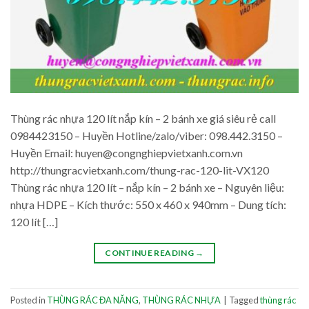
Thùng rác nhựa 120 lít nắp kín – 2 bánh xe giá siêu rẻ call
0984423150 – Huyền Hotline/zalo/viber: 098.442.3150 –
Huyền Email: huyen@congnghiepvietxanh.com.vn
http://thungracvietxanh.com/thung-rac-120-lit-VX120
Thùng rác nhựa 120 lít – nắp kín – 2 bánh xe – Nguyên liệu:
nhựa HDPE – Kích thước: 550 x 460 x 940mm – Dung tích:
120 lít […]
CONTINUE READING
→
Posted in
THÙNG RÁC ĐA NĂNG
,
THÙNG RÁC NHỰA
|
Tagged
thùng rác