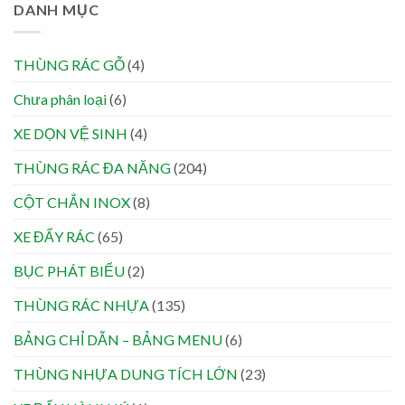
DANH MỤC
THÙNG RÁC GỖ
(4)
Chưa phân loại
(6)
XE DỌN VỆ SINH
(4)
THÙNG RÁC ĐA NĂNG
(204)
CỘT CHẮN INOX
(8)
XE ĐẨY RÁC
(65)
BỤC PHÁT BIỂU
(2)
THÙNG RÁC NHỰA
(135)
BẢNG CHỈ DẪN – BẢNG MENU
(6)
THÙNG NHỰA DUNG TÍCH LỚN
(23)