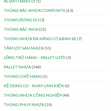
XE ĐẨY HÀNH LÝ
(1)
THÙNG RÁC NHỰA COMPOSITE
(63)
THÙNG ĐỰNG DÙ
(3)
THÙNG RÁC INOX
(52)
THÙNG NHỰA ĐA NĂNG CÓ BÁNH XE
(7)
TẤM LÓT SÀN NHỰA
(55)
LỒNG TRỮ HÀNG – PALLET LƯỚI
(3)
PALLET NHỰA
(248)
THÙNG CHỞ HÀNG
(5)
KỆ DỤNG CỤ – KHAY LINH KIỆN
(6)
THÙNG NHỰA CÔNG NGHIỆP
(44)
THÙNG PHUY NHỰA
(10)