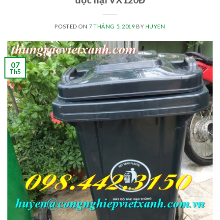
POSTED ON
7 THÁNG 5, 2019
BY
HUYEN
07
Th5