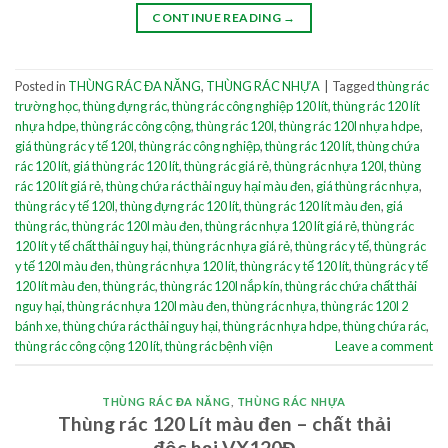
CONTINUE READING
→
Posted in
THÙNG RÁC ĐA NĂNG
,
THÙNG RÁC NHỰA
|
Tagged
thùng rác
trường học
,
thùng đựng rác
,
thùng rác công nghiệp 120 lít
,
thùng rác 120 lít
nhựa hdpe
,
thùng rác công cộng
,
thùng rác 120l
,
thùng rác 120l nhựa hdpe
,
giá thùng rác y tế 120l
,
thùng rác công nghiệp
,
thùng rác 120 lít
,
thùng chứa
rác 120 lít
,
giá thùng rác 120 lít
,
thùng rác giá rẻ
,
thùng rác nhựa 120l
,
thùng
rác 120 lít giá rẻ
,
thùng chứa rác thải nguy hại màu đen
,
giá thùng rác nhựa
,
thùng rác y tế 120l
,
thùng đựng rác 120 lít
,
thùng rác 120 lít màu đen
,
giá
thùng rác
,
thùng rác 120l màu đen
,
thùng rác nhựa 120 lít giá rẻ
,
thùng rác
120 lít y tế chất thải nguy hại
,
thùng rác nhựa giá rẻ
,
thùng rác y tế
,
thùng rác
y tế 120l màu đen
,
thùng rác nhựa 120 lít
,
thùng rác y tế 120 lít
,
thùng rác y tế
120 lít màu đen
,
thùng rác
,
thùng rác 120l nắp kín
,
thùng rác chứa chất thải
nguy hại
,
thùng rác nhựa 120l màu đen
,
thùng rác nhựa
,
thùng rác 120l 2
bánh xe
,
thùng chứa rác thải nguy hại
,
thùng rác nhựa hdpe
,
thùng chứa rác
,
thùng rác công cộng 120 lít
,
thùng rác bệnh viện
Leave a comment
THÙNG RÁC ĐA NĂNG
,
THÙNG RÁC NHỰA
Thùng rác 120 Lít màu đen – chất thải
độc hại VX120Đ