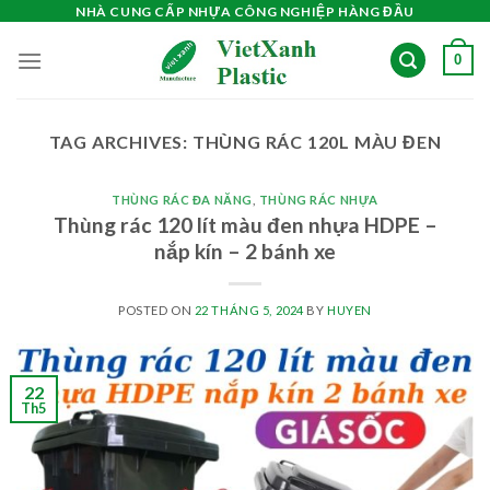
Skip
NHÀ CUNG CẤP NHỰA CÔNG NGHIỆP HÀNG ĐẦU
to
0
content
TAG ARCHIVES:
THÙNG RÁC 120L MÀU ĐEN
THÙNG RÁC ĐA NĂNG
,
THÙNG RÁC NHỰA
Thùng rác 120 lít màu đen nhựa HDPE –
nắp kín – 2 bánh xe
POSTED ON
22 THÁNG 5, 2024
BY
HUYEN
22
Th5