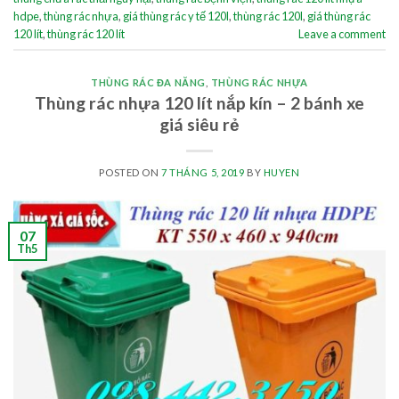
hdpe
,
thùng rác nhựa
,
giá thùng rác y tế 120l
,
thùng rác 120l
,
giá thùng rác
120 lít
,
thùng rác 120 lít
Leave a comment
THÙNG RÁC ĐA NĂNG
,
THÙNG RÁC NHỰA
Thùng rác nhựa 120 lít nắp kín – 2 bánh xe
giá siêu rẻ
POSTED ON
7 THÁNG 5, 2019
BY
HUYEN
07
Th5