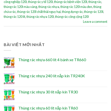
công nghiệp 120l
,
thùng rác y tế 120l
,
thùng rác bệnh viện 120l
,
thùng rác
,
thùng rác 120l màu vàng
,
thùng rác nhựa
,
thùng rác 120l màu đen
,
thùng
chứa rác
,
thùng rác 120l chất thải nguy hại
,
thùng đựng rác
,
thùng rác 120l
,
thùng rác 120 lít
,
thùng rác nhựa 120l
,
thùng rác công cộng 120l
Leave a comment
BÀI VIẾT MỚI NHẤT
Thùng rác nhựa 660 lít 4 bánh xe TR660
Thùng rác nhựa 240 lít nắp kín TR240K
Thùng rác nhựa 30 lít nắp kín TR30
Thùng rác nhựa 60 lít nắp kín TR60