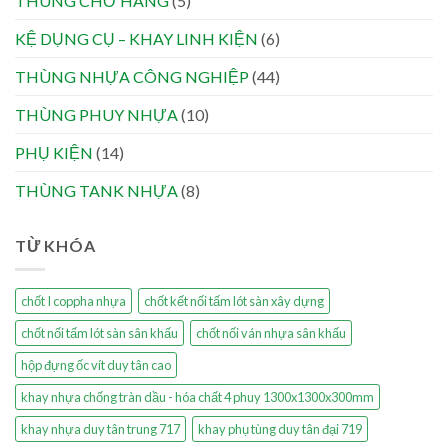
THÙNG CHỞ HÀNG
(5)
KỆ DỤNG CỤ – KHAY LINH KIỆN
(6)
THÙNG NHỰA CÔNG NGHIỆP
(44)
THÙNG PHUY NHỰA
(10)
PHỤ KIỆN
(14)
THÙNG TANK NHỰA
(8)
TỪ KHÓA
chốt I coppha nhựa
chốt kết nối tấm lót sàn xây dựng
chốt nối tấm lót sàn sân khấu
chốt nối ván nhựa sân khấu
hộp đựng ốc vít duy tân cao
khay nhựa chống tràn dầu - hóa chất 4 phuy 1300x1300x300mm
khay nhựa duy tân trung 717
khay phụ tùng duy tân đại 719