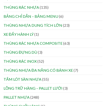
THÙNG RÁC NHỰA
(135)
BẢNG CHỈ DẪN – BẢNG MENU
(6)
THÙNG NHỰA DUNG TÍCH LỚN
(23)
XE ĐẨY HÀNH LÝ
(1)
THÙNG RÁC NHỰA COMPOSITE
(63)
THÙNG ĐỰNG DÙ
(3)
THÙNG RÁC INOX
(52)
THÙNG NHỰA ĐA NĂNG CÓ BÁNH XE
(7)
TẤM LÓT SÀN NHỰA
(55)
LỒNG TRỮ HÀNG – PALLET LƯỚI
(3)
PALLET NHỰA
(248)