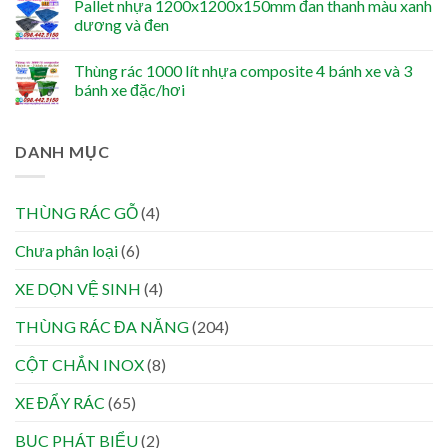
Pallet nhựa 1200x1200x150mm đan thanh màu xanh
dương và đen
Thùng rác 1000 lít nhựa composite 4 bánh xe và 3
bánh xe đặc/hơi
DANH MỤC
THÙNG RÁC GỖ
(4)
Chưa phân loại
(6)
XE DỌN VỆ SINH
(4)
THÙNG RÁC ĐA NĂNG
(204)
CỘT CHẮN INOX
(8)
XE ĐẨY RÁC
(65)
BỤC PHÁT BIỂU
(2)