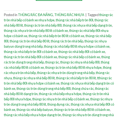
Posted in
THÙNG RÁC ĐA NĂNG
,
THÙNG RÁC NHỰA
|
Tagged
thùng rác
tròn nhà bếp có bánh xe nhựa hdpe
,
thùng rác nhà bếp tròn 80l
,
thùng rác
nhà bếp 80 lít
,
thùng rác tròn nhà bếp 80l
,
thùng rác nhựa nhà bếp dạng tròn
,
thùng rác nhựa tròn nhà bếp 80 lít có bánh xe
,
thùng rác nhà bếp 80l nhựa
hdpe có bánh xe
,
thùng rác nhà bếp tròn 80 lít có bánh xe
,
thùng rác nhà bếp
80l
,
thùng rác tròn nhà bếp 80 lít
,
thùng rác tròn nhà bếp
,
thùng rác nhựa
baiyun dùng trong nhà bếp
,
thùng rác nhà bếp 80 lít nhựa hdpe có bánh xe
,
thùng rác nhà bếp tròn 80l có bánh xe
,
thùng rác nhà bếp 80l có bánh xe
,
thùng rác tròn nhà bếp 80l có bánh xe
,
thùng rác nhà bếp có bánh xe
,
thùng
rác tròn dùng trong nhà bếp
,
thùng rác
,
thùng rác nhựa nhà bếp 80l
,
thùng
rác nhà bếp 80 lít có bánh xe
,
thùng rác tròn nhà bếp 80 lít nhựa hdpe
,
thùng
rác nhựa tròn nhà bếp
,
thùng rác nhựa tròn dùng trong nhà bếp
,
thùng rác
nhựa
,
thùng rác nhựa nhà bếp 80 lít
,
thùng rác nhà bếp tròn 80 lít
,
tthùng rác
tròn nhà bếp 80l nhựa hdpe có bánh xe
,
thùng rác nhựa nhà bếp dạng tròn có
bánh xe
,
thùng rác tròn dùng trong nhà bếp 80l
,
thùng chứa rác
,
thùng rác
nhà bếp 80 lít dạng tròn
,
thùng rác nhà bếp nhựa hdpe
,
thùng rác tròn nhà
bếp 80l nhựa hdpe
,
thùng rác nhựa tròn nhà bếp có bánh xe
,
thùng rác nhựa
tròn dùng trong nhà bếp 80 lít
,
thùng đựng rác
,
thùng rác nhựa nhà bếp 80l có
bánh xe
,
thùng rác nhà bếp baiyun
,
thùng rác tròn nhà bếp 80 lít có bánh xe
,
thùng rác nhà bếp nhựa hdpe dạng tròn
,
thùng rác nhựa tròn dùng trong nhà