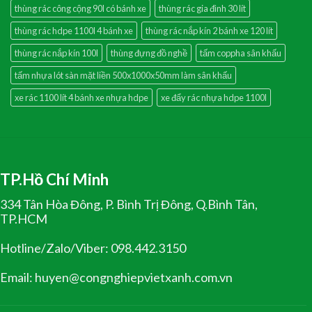
thùng rác công cộng 90l có bánh xe
thùng rác gia đình 30 lít
thùng rác hdpe 1100l 4 bánh xe
thùng rác nắp kín 2 bánh xe 120 lít
thùng rác nắp kín 100l
thùng đựng đồ nghề
tấm coppha sân khấu
tấm nhựa lót sàn mặt liền 500x1000x50mm làm sân khấu
xe rác 1100 lít 4 bánh xe nhựa hdpe
xe đẩy rác nhựa hdpe 1100l
TP.Hồ Chí Minh
334 Tân Hòa Đông, P. Bình Trị Đông, Q.Bình Tân,
TP.HCM
Hotline/Zalo/Viber: 098.442.3150
Email: huyen@congnghiepvietxanh.com.vn