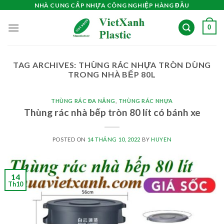
Skip
NHÀ CUNG CẤP NHỰA CÔNG NGHIỆP HÀNG ĐẦU
to
0
content
TAG ARCHIVES:
THÙNG RÁC NHỰA TRÒN DÙNG
TRONG NHÀ BẾP 80L
THÙNG RÁC ĐA NĂNG
,
THÙNG RÁC NHỰA
Thùng rác nhà bếp tròn 80 lít có bánh xe
POSTED ON
14 THÁNG 10, 2022
BY
HUYEN
14
Th10