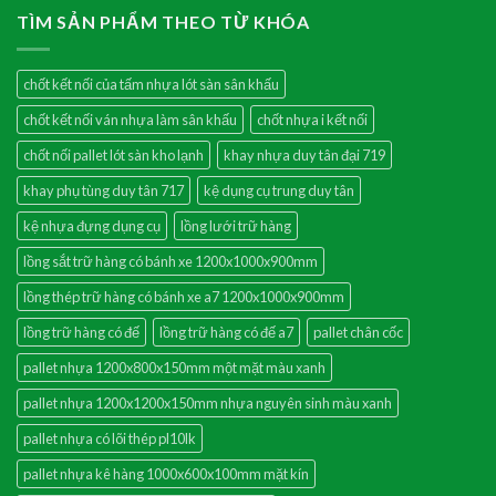
TÌM SẢN PHẨM THEO TỪ KHÓA
chốt kết nối của tấm nhựa lót sàn sân khấu
chốt kết nối ván nhựa làm sân khấu
chốt nhựa i kết nối
chốt nối pallet lót sàn kho lạnh
khay nhựa duy tân đại 719
khay phụ tùng duy tân 717
kệ dụng cụ trung duy tân
kệ nhựa đựng dụng cụ
lồng lưới trữ hàng
lồng sắt trữ hàng có bánh xe 1200x1000x900mm
lồng thép trữ hàng có bánh xe a7 1200x1000x900mm
lồng trữ hàng có đế
lồng trữ hàng có đế a7
pallet chân cốc
pallet nhựa 1200x800x150mm một mặt màu xanh
pallet nhựa 1200x1200x150mm nhựa nguyên sinh màu xanh
pallet nhựa có lõi thép pl10lk
pallet nhựa kê hàng 1000x600x100mm mặt kín