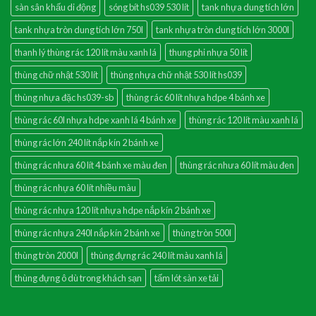
sàn sân khấu di động
sóng bít hs039 530 lít
tank nhựa dung tích lớn
tank nhựa tròn dung tích lớn 750l
tank nhựa tròn dung tích lớn 3000l
thanh lý thùng rác 120 lít màu xanh lá
thung phi nhựa 50 lít
thùng chữ nhật 530 lít
thùng nhựa chữ nhật 530 lít hs039
thùng nhựa đặc hs039-sb
thùng rác 60 lít nhựa hdpe 4 bánh xe
thùng rác 60l nhựa hdpe xanh lá 4 bánh xe
thùng rác 120 lít màu xanh lá
thùng rác lớn 240 lít nắp kín 2 bánh xe
thùng rác nhưa 60 lít 4 bánh xe màu đen
thùng rác nhưa 60 lít màu đen
thùng rác nhựa 60 lít nhiều màu
thùng rác nhựa 120 lít nhựa hdpe nắp kín 2 bánh xe
thùng rác nhựa 240l nắp kín 2 bánh xe
thùng tròn 500l
thùng tròn 2000l
thùng đựng rác 240 lít màu xanh lá
thùng đựng ô dù trong khách sạn
tấm lót sàn xe tải