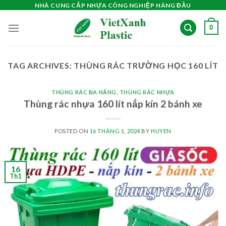
Skip
NHÀ CUNG CẤP NHỰA CÔNG NGHIỆP HÀNG ĐẦU
to
0
content
TAG ARCHIVES:
THÙNG RÁC TRƯỜNG HỌC 160 LÍT
THÙNG RÁC ĐA NĂNG
,
THÙNG RÁC NHỰA
Thùng rác nhựa 160 lít nắp kín 2 bánh xe
POSTED ON
16 THÁNG 1, 2024
BY
HUYEN
16
Th1