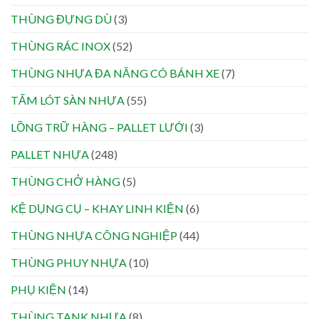
THÙNG ĐỰNG DÙ
(3)
THÙNG RÁC INOX
(52)
THÙNG NHỰA ĐA NĂNG CÓ BÁNH XE
(7)
TẤM LÓT SÀN NHỰA
(55)
LỒNG TRỮ HÀNG – PALLET LƯỚI
(3)
PALLET NHỰA
(248)
THÙNG CHỞ HÀNG
(5)
KỆ DỤNG CỤ – KHAY LINH KIỆN
(6)
THÙNG NHỰA CÔNG NGHIỆP
(44)
THÙNG PHUY NHỰA
(10)
PHỤ KIỆN
(14)
THÙNG TANK NHỰA
(8)