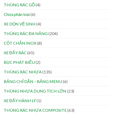
THÙNG RÁC GỖ
(4)
Chưa phân loại
(6)
XE DỌN VỆ SINH
(4)
THÙNG RÁC ĐA NĂNG
(204)
CỘT CHẮN INOX
(8)
XE ĐẨY RÁC
(65)
BỤC PHÁT BIỂU
(2)
THÙNG RÁC NHỰA
(135)
BẢNG CHỈ DẪN – BẢNG MENU
(6)
THÙNG NHỰA DUNG TÍCH LỚN
(23)
XE ĐẨY HÀNH LÝ
(1)
THÙNG RÁC NHỰA COMPOSITE
(63)