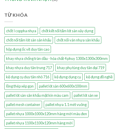
TỪ KHÓA
chốt I coppha nhựa
chốt kết nối tấm lót sàn xây dựng
chốt nối tấm lót sàn sân khấu
chốt nối ván nhựa sân khấu
hộp đựng ốc vít duy tân cao
khay nhựa chống tràn dầu - hóa chất 4 phuy 1300x1300x300mm
khay nhựa duy tân trung 717
khay phụ tùng duy tân đại 719
kệ dụng cụ duy tân nhỏ 716
kệ đựng dụng cụ
kệ đựng đồ nghề
lồng thép xêp gọn
pallet lót sàn 600x600x100mm
pallet lót sàn sân khấu mặt kín màu cam
pallet lót sàn xe
pallet mesh container
pallet nhựa 1.1 mét vuông
pallet nhựa 1000x1000x120mm hàng mới màu đen
pallet nhựa 1100x1100x120mm hàng mới