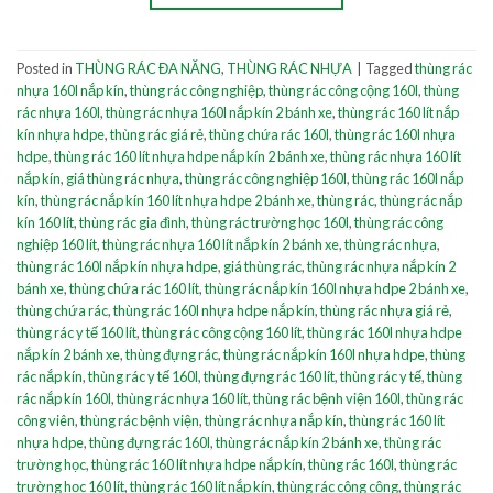
Posted in
THÙNG RÁC ĐA NĂNG
,
THÙNG RÁC NHỰA
|
Tagged
thùng rác
nhựa 160l nắp kín
,
thùng rác công nghiệp
,
thùng rác công cộng 160l
,
thùng
rác nhựa 160l
,
thùng rác nhựa 160l nắp kín 2 bánh xe
,
thùng rác 160 lít nắp
kín nhựa hdpe
,
thùng rác giá rẻ
,
thùng chứa rác 160l
,
thùng rác 160l nhựa
hdpe
,
thùng rác 160 lít nhựa hdpe nắp kín 2 bánh xe
,
thùng rác nhựa 160 lít
nắp kín
,
giá thùng rác nhựa
,
thùng rác công nghiệp 160l
,
thùng rác 160l nắp
kín
,
thùng rác nắp kín 160 lít nhựa hdpe 2 bánh xe
,
thùng rác
,
thùng rác nắp
kín 160 lít
,
thùng rác gia đình
,
thùng rác trường học 160l
,
thùng rác công
nghiệp 160 lít
,
thùng rác nhựa 160 lít nắp kín 2 bánh xe
,
thùng rác nhựa
,
thùng rác 160l nắp kín nhựa hdpe
,
giá thùng rác
,
thùng rác nhựa nắp kín 2
bánh xe
,
thùng chứa rác 160 lít
,
thùng rác nắp kín 160l nhựa hdpe 2 bánh xe
,
thùng chứa rác
,
thùng rác 160l nhựa hdpe nắp kín
,
thùng rác nhựa giá rẻ
,
thùng rác y tế 160 lít
,
thùng rác công cộng 160 lít
,
thùng rác 160l nhựa hdpe
nắp kín 2 bánh xe
,
thùng đựng rác
,
thùng rác nắp kín 160l nhựa hdpe
,
thùng
rác nắp kín
,
thùng rác y tế 160l
,
thùng đựng rác 160 lít
,
thùng rác y tế
,
thùng
rác nắp kín 160l
,
thùng rác nhựa 160 lít
,
thùng rác bệnh viện 160l
,
thùng rác
công viên
,
thùng rác bệnh viện
,
thùng rác nhựa nắp kín
,
thùng rác 160 lít
nhựa hdpe
,
thùng đựng rác 160l
,
thùng rác nắp kín 2 bánh xe
,
thùng rác
trường học
,
thùng rác 160 lít nhựa hdpe nắp kín
,
thùng rác 160l
,
thùng rác
trường học 160 lít
,
thùng rác 160 lít nắp kín
,
thùng rác công cộng
,
thùng rác