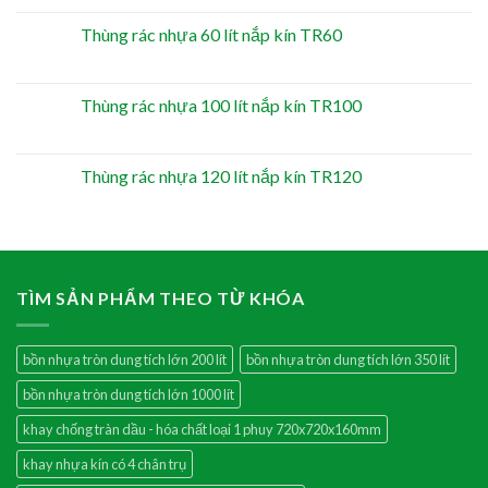
Thùng rác nhựa 60 lít nắp kín TR60
Thùng rác nhựa 100 lít nắp kín TR100
Thùng rác nhựa 120 lít nắp kín TR120
TÌM SẢN PHẨM THEO TỪ KHÓA
bồn nhựa tròn dung tích lớn 200 lít
bồn nhựa tròn dung tích lớn 350 lít
bồn nhựa tròn dung tích lớn 1000 lít
khay chống tràn dầu - hóa chất loại 1 phuy 720x720x160mm
khay nhựa kín có 4 chân trụ