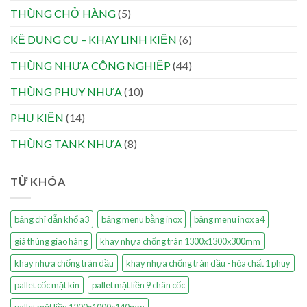
THÙNG CHỞ HÀNG
(5)
KỆ DỤNG CỤ – KHAY LINH KIỆN
(6)
THÙNG NHỰA CÔNG NGHIỆP
(44)
THÙNG PHUY NHỰA
(10)
PHỤ KIỆN
(14)
THÙNG TANK NHỰA
(8)
TỪ KHÓA
bảng chỉ dẫn khổ a3
bảng menu bằng inox
bảng menu inox a4
giá thùng giao hàng
khay nhựa chống tràn 1300x1300x300mm
khay nhựa chống tràn dầu
khay nhựa chống tràn dầu - hóa chất 1 phuy
pallet cốc mặt kín
pallet mặt liền 9 chân cốc