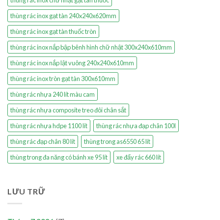
thùng rác inox chữ nhật gạt tàn thuốc
thùng rác inox gạt tàn 240x240x620mm
thùng rác inox gạt tàn thuốc tròn
thùng rác inox nắp bập bênh hình chữ nhật 300x240x610mm
thùng rác inox nắp lật vuông 240x240x610mm
thùng rác inox tròn gạt tàn 300x610mm
thùng rác nhựa 240 lít màu cam
thùng rác nhựa composite treo đôi chân sắt
thùng rác nhựa hdpe 1100 lít
thùng rác nhựa đạp chân 100l
thùng rác đạp chân 80 lít
thùng trong as6550 65 lít
thùng trong đa năng có bánh xe 95 lít
xe đẩy rác 660 lít
LƯU TRỮ