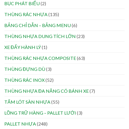
BỤC PHÁT BIỂU
(2)
THÙNG RÁC NHỰA
(135)
BẢNG CHỈ DẪN – BẢNG MENU
(6)
THÙNG NHỰA DUNG TÍCH LỚN
(23)
XE ĐẨY HÀNH LÝ
(1)
THÙNG RÁC NHỰA COMPOSITE
(63)
THÙNG ĐỰNG DÙ
(3)
THÙNG RÁC INOX
(52)
THÙNG NHỰA ĐA NĂNG CÓ BÁNH XE
(7)
TẤM LÓT SÀN NHỰA
(55)
LỒNG TRỮ HÀNG – PALLET LƯỚI
(3)
PALLET NHỰA
(248)