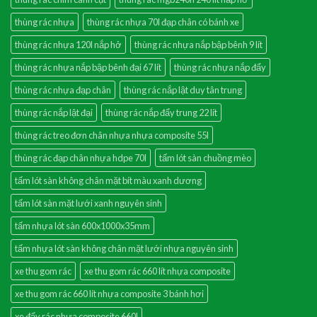
thùng rác nhựa
thùng rác nhựa 70l đạp chân có bánh xe
thùng rác nhựa 120l nắp hở
thùng rác nhựa nắp bập bênh 9 lít
thùng rác nhựa nắp bập bênh đại 67 lít
thùng rác nhựa nắp đẩy
thùng rác nhựa đạp chân
thùng rác nắp lật duy tân trung
thùng rác nắp lật đại
thùng rác nắp đẩy trung 22 lít
thùng rác treo đơn chân nhựa nhựa composite 55l
thùng rác đạp chân nhựa hdpe 70l
tấm lót sàn chuồng mèo
tấm lót sàn không chân mặt bít màu xanh dương
tấm lót sàn mặt lưới xanh nguyên sinh
tấm nhựa lót sàn 600x1000x35mm
tấm nhựa lót sàn không chân mặt lưới nhựa nguyên sinh
xe thu gom rác
xe thu gom rác 660 lít nhựa composite
xe thu gom rác 660 lít nhựa composite 3 bánh hơi
xe đẩy rác nhựa composite 660l