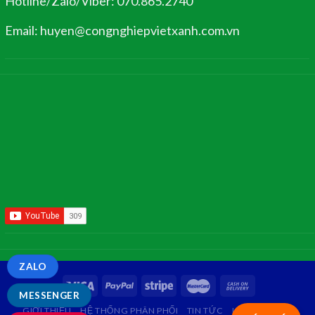
Hotline/Zalo/Viber: 070.865.2740
Email: huyen@congnghiepvietxanh.com.vn
ZALO
MESSENGER
GIỚI THIỆU
HỆ THỐNG PHÂN PHỐI
TIN TỨC
LIÊN HỆ
FAQ