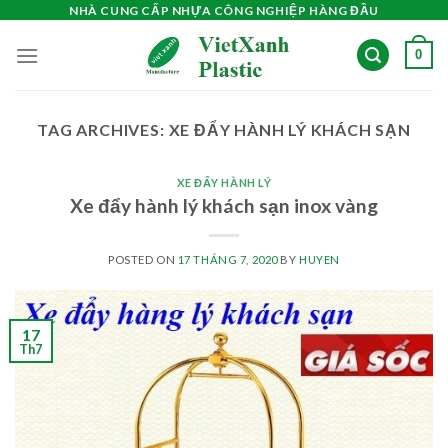
Skip
NHÀ CUNG CẤP NHỰA CÔNG NGHIỆP HÀNG ĐẦU
to
0
content
TAG ARCHIVES:
XE ĐẨY HÀNH LÝ KHÁCH SẠN
XE ĐẨY HÀNH LÝ
Xe đẩy hành lý khách sạn inox vàng
POSTED ON
17 THÁNG 7, 2020
BY
HUYEN
17
Th7