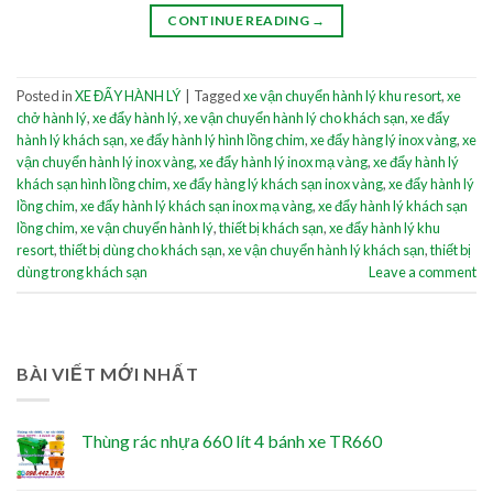
CONTINUE READING
→
Posted in
XE ĐẨY HÀNH LÝ
|
Tagged
xe vận chuyển hành lý khu resort
,
xe
chở hành lý
,
xe đẩy hành lý
,
xe vận chuyển hành lý cho khách sạn
,
xe đẩy
hành lý khách sạn
,
xe đẩy hành lý hình lồng chim
,
xe đẩy hàng lý inox vàng
,
xe
vận chuyển hành lý inox vàng
,
xe đẩy hành lý inox mạ vàng
,
xe đẩy hành lý
khách sạn hình lồng chim
,
xe đẩy hàng lý khách sạn inox vàng
,
xe đẩy hành lý
lồng chim
,
xe đẩy hành lý khách sạn inox mạ vàng
,
xe đẩy hành lý khách sạn
lồng chim
,
xe vận chuyển hành lý
,
thiết bị khách sạn
,
xe đẩy hành lý khu
resort
,
thiết bị dùng cho khách sạn
,
xe vận chuyển hành lý khách sạn
,
thiết bị
dùng trong khách sạn
Leave a comment
BÀI VIẾT MỚI NHẤT
Thùng rác nhựa 660 lít 4 bánh xe TR660