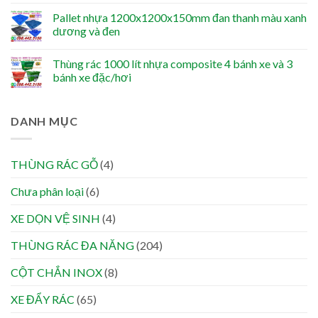
Pallet nhựa 1200x1200x150mm đan thanh màu xanh
dương và đen
Thùng rác 1000 lít nhựa composite 4 bánh xe và 3
bánh xe đặc/hơi
DANH MỤC
THÙNG RÁC GỖ
(4)
Chưa phân loại
(6)
XE DỌN VỆ SINH
(4)
THÙNG RÁC ĐA NĂNG
(204)
CỘT CHẮN INOX
(8)
XE ĐẨY RÁC
(65)