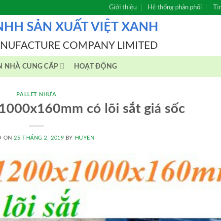
Giới thiệu
Hệ thống phân phối
Ti
NHH SẢN XUẤT VIỆT XANH
ANUFACTURE COMPANY LIMITED
N NHÀ CUNG CẤP
HOẠT ĐỘNG
PALLET NHỰA
1000x160mm có lõi sắt giá sốc
D ON
25 THÁNG 2, 2019
BY
HUYEN