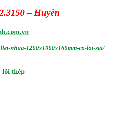
42.3150 – Huyền
nh.com.vn
allet-nhua-1200x1000x160mm-co-loi-sat/
lõi thép