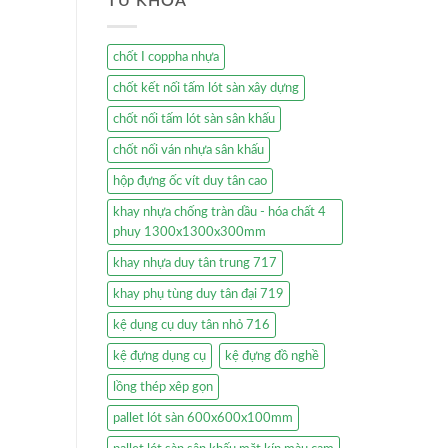
TỪ KHÓA
chốt I coppha nhựa
chốt kết nối tấm lót sàn xây dựng
chốt nối tấm lót sàn sân khấu
chốt nối ván nhựa sân khấu
hộp đựng ốc vít duy tân cao
khay nhựa chống tràn dầu - hóa chất 4
phuy 1300x1300x300mm
khay nhựa duy tân trung 717
khay phụ tùng duy tân đại 719
kệ dụng cụ duy tân nhỏ 716
kệ đựng dụng cụ
kệ đựng đồ nghề
lồng thép xêp gọn
pallet lót sàn 600x600x100mm