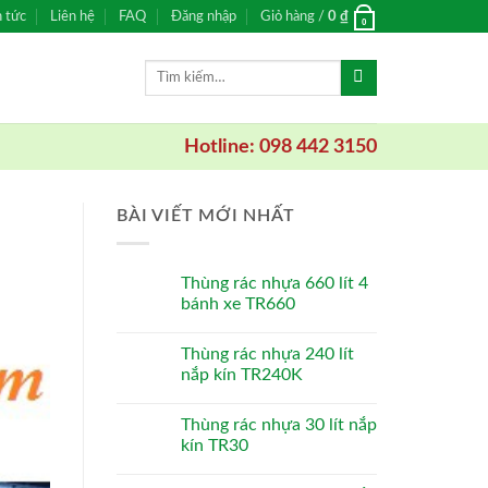
n tức
Liên hệ
FAQ
Đăng nhập
Giỏ hàng /
0
₫
0
Tìm
kiếm:
Hotline: 098 442 3150
BÀI VIẾT MỚI NHẤT
Thùng rác nhựa 660 lít 4
bánh xe TR660
Thùng rác nhựa 240 lít
nắp kín TR240K
Thùng rác nhựa 30 lít nắp
kín TR30