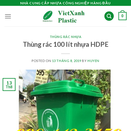
Skip
NHÀ CUNG CẤP NHỰA CÔNG NGHIỆP HÀNG ĐẦU
to
0
content
THÙNG RÁC NHỰA
Thùng rác 100 lít nhựa HDPE
POSTED ON
13 THÁNG 8, 2019
BY
HUYEN
13
Th8