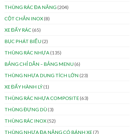
THÙNG RÁC ĐA NĂNG
(204)
CỘT CHẮN INOX
(8)
XE ĐẨY RÁC
(65)
BỤC PHÁT BIỂU
(2)
THÙNG RÁC NHỰA
(135)
BẢNG CHỈ DẪN – BẢNG MENU
(6)
THÙNG NHỰA DUNG TÍCH LỚN
(23)
XE ĐẨY HÀNH LÝ
(1)
THÙNG RÁC NHỰA COMPOSITE
(63)
THÙNG ĐỰNG DÙ
(3)
THÙNG RÁC INOX
(52)
THÙNG NHỰA ĐA NĂNG CÓ BÁNH XE
(7)