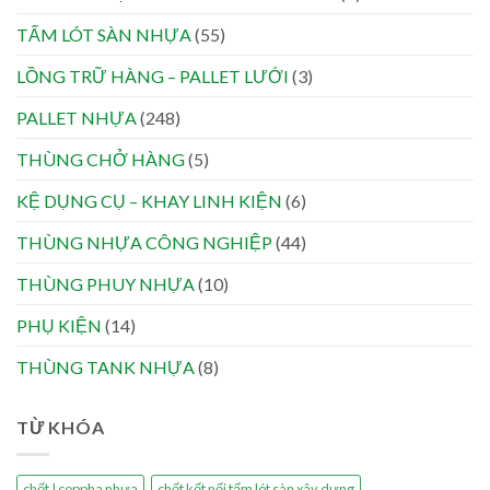
TẤM LÓT SÀN NHỰA
(55)
LỒNG TRỮ HÀNG – PALLET LƯỚI
(3)
PALLET NHỰA
(248)
THÙNG CHỞ HÀNG
(5)
KỆ DỤNG CỤ – KHAY LINH KIỆN
(6)
THÙNG NHỰA CÔNG NGHIỆP
(44)
THÙNG PHUY NHỰA
(10)
PHỤ KIỆN
(14)
THÙNG TANK NHỰA
(8)
TỪ KHÓA
chốt I coppha nhựa
chốt kết nối tấm lót sàn xây dựng