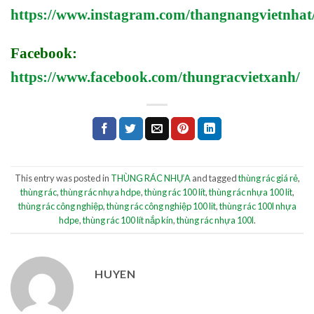
https://www.instagram.com/thangnangvietnhat
Facebook:
https://www.facebook.com/thungracvietxanh/
This entry was posted in
THÙNG RÁC NHỰA
and tagged
thùng rác giá rẻ
,
thùng rác
,
thùng rác nhựa hdpe
,
thùng rác 100 lít
,
thùng rác nhựa 100 lít
,
thùng rác công nghiệp
,
thùng rác công nghiệp 100 lit
,
thùng rác 100l nhựa
hdpe
,
thùng rác 100 lít nắp kín
,
thùng rác nhựa 100l
.
HUYEN