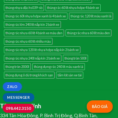
thùng nhựa đặc hs039-sb
thùng rác 60 lít nhựa hdpe 4 bánh xe
thùng rác 60l nhựa hdpe xanh lá 4 bánh xe
thùng rác 120 lít màu xanh lá
thùng rác lớn 240 lít nắp kín 2 bánh xe
thùng rác nhưa 60 lít 4 bánh xe màu đen
thùng rác nhưa 60 lít màu đen
thùng rác nhựa 60 lít nhiều màu
thùng rác nhựa 120 lít nhựa hdpe nắp kín 2 bánh xe
thùng rác nhựa 240l nắp kín 2 bánh xe
thùng tròn 500l
thùng tròn 2000l
thùng đựng rác 240 lít màu xanh lá
thùng đựng ô dù trong khách sạn
tấm lót sàn xe tải
ZALO
MESSENGER
TP.Hồ Chí Minh
BÁO GIÁ
098.442.3150
334 Tân Hòa Đông, P. Bình Trị Đông, Q.Bình Tân,