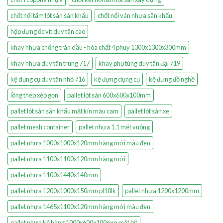
chốt nối tấm lót sàn sân khấu
chốt nối ván nhựa sân khấu
hộp đựng ốc vít duy tân cao
khay nhựa chống tràn dầu - hóa chất 4 phuy 1300x1300x300mm
khay nhựa duy tân trung 717
khay phụ tùng duy tân đại 719
kệ dụng cụ duy tân nhỏ 716
kệ đựng dụng cụ
kệ đựng đồ nghề
lồng thép xêp gọn
pallet lót sàn 600x600x100mm
pallet lót sàn sân khấu mặt kín màu cam
pallet lót sàn xe
pallet mesh container
pallet nhựa 1.1 mét vuông
pallet nhựa 1000x1000x120mm hàng mới màu đen
pallet nhựa 1100x1100x120mm hàng mới
pallet nhựa 1100x1440x140mm
pallet nhựa 1200x1000x150mm pl10lk
pallet nhựa 1200x1200mm
pallet nhựa 1465x1100x120mm hàng mới màu đen
pallet nhựa kê hàng 1000x600x100mm mặt bít