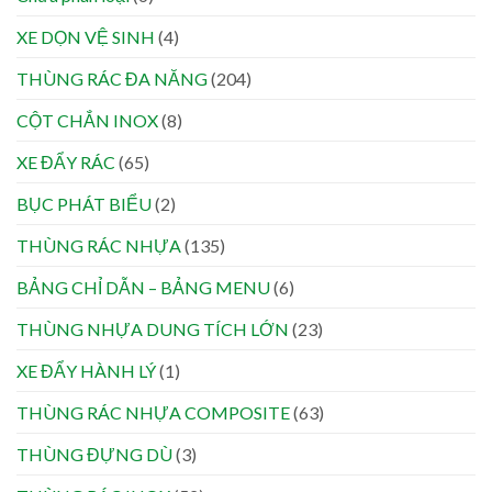
XE DỌN VỆ SINH
(4)
THÙNG RÁC ĐA NĂNG
(204)
CỘT CHẮN INOX
(8)
XE ĐẨY RÁC
(65)
BỤC PHÁT BIỂU
(2)
THÙNG RÁC NHỰA
(135)
BẢNG CHỈ DẪN – BẢNG MENU
(6)
THÙNG NHỰA DUNG TÍCH LỚN
(23)
XE ĐẨY HÀNH LÝ
(1)
THÙNG RÁC NHỰA COMPOSITE
(63)
THÙNG ĐỰNG DÙ
(3)