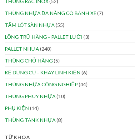
THÙNG RÁC INOX
(52)
THÙNG NHỰA ĐA NĂNG CÓ BÁNH XE
(7)
TẤM LÓT SÀN NHỰA
(55)
LỒNG TRỮ HÀNG – PALLET LƯỚI
(3)
PALLET NHỰA
(248)
THÙNG CHỞ HÀNG
(5)
KỆ DỤNG CỤ – KHAY LINH KIỆN
(6)
THÙNG NHỰA CÔNG NGHIỆP
(44)
THÙNG PHUY NHỰA
(10)
PHỤ KIỆN
(14)
THÙNG TANK NHỰA
(8)
TỪ KHÓA