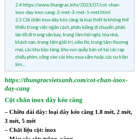
2.4
https://www.thungrac.info/2023/07/cot-chan-
inox-day-keo-cang-2-met-3-met-5-met.html
2.5
Cột chắn inox dây kéo căng là loại thiết bị không thể
thiếu trong việc ngăn cách, phân luồng di chuyển, phân
làn lối đi trong sân bay, trung tâm hội nghị, tòa nhà,
khách sạn, trung tâm giải trí, siêu thị, trung tâm thương
mại, các khu bảo tàng, khu vực quầy bán vé tại các rạp
chiếu phim, cổng vào các khu mua sắm hoặc các sự kiện
lớn…
https://thungracvietxanh.com/cot-chan-inox-
day-cang
Cột chắn inox dây kéo căng
– Chiều dài dây: loại dây kéo căng 1.8 mét, 2 mét,
3 mét, 5 mét
– Chất liệu cột: inox
– Màu sắc cột: trắng, vàng