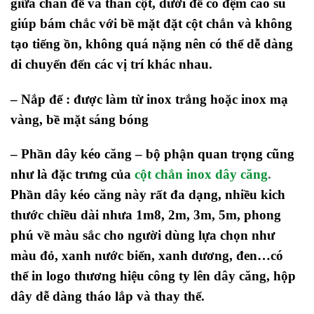
giữa chân đế và thân cột, dưới đế có đệm cao su
giúp bám chắc với bề mặt đặt cột chắn và không
tạo tiếng ồn, không quá nặng nên có thể dễ dàng
di chuyển đến các vị trí khác nhau.
– Nắp đế : được làm từ inox trắng hoặc inox mạ
vàng, bề mặt sáng bóng
– Phần dây kéo căng – bộ phận quan trọng cũng
như là đặc trưng của
cột chắn inox dây căng
.
Phần dây kéo căng này rất đa dạng, nhiều kich
thước chiều dài nhưa 1m8, 2m, 3m, 5m, phong
phú về màu sắc cho người dùng lựa chọn như
màu đỏ, xanh nước biển, xanh dương, đen…có
thể in logo thương hiệu công ty lên dây căng, hộp
dây dễ dàng tháo lắp và thay thế.