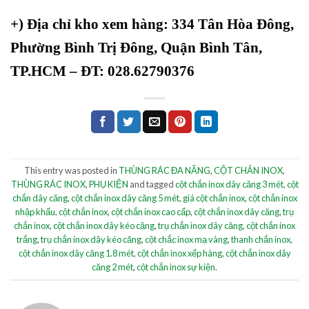
+)
Địa chỉ kho xem hàng: 334 Tân Hòa Đông,
Phường Bình Trị Đông, Quận Bình Tân,
TP.HCM – ĐT: 028.62790376
This entry was posted in
THÙNG RÁC ĐA NĂNG
,
CỘT CHẮN INOX
,
THÙNG RÁC INOX
,
PHỤ KIỆN
and tagged
cột chắn inox dây căng 3 mét
,
cột
chắn dây căng
,
cột chắn inox dây căng 5 mét
,
giá cột chắn inox
,
cột chắn inox
nhập khẩu
,
cột chắn inox
,
cột chắn inox cao cấp
,
cột chắn inox dây căng
,
trụ
chắn inox
,
cột chắn inox dây kéo căng
,
trụ chắn inox dây căng
,
cột chắn inox
trắng
,
trụ chắn inox dây kéo căng
,
cột chắc inox mạ vàng
,
thanh chắn inox
,
cột chắn inox dây căng 1.8 mét
,
cột chắn inox xếp hàng
,
cột chắn inox dây
căng 2 mét
,
cột chắn inox sự kiện
.