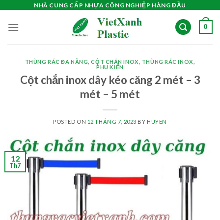
Skip
NHÀ CUNG CẤP NHỰA CÔNG NGHIỆP HÀNG ĐẦU
to
0
content
THÙNG RÁC ĐA NĂNG
,
CỘT CHẮN INOX
,
THÙNG RÁC INOX
,
PHỤ KIỆN
Cột chắn inox dây kéo căng 2 mét – 3
mét – 5 mét
POSTED ON
12 THÁNG 7, 2023
BY
HUYEN
12
Th7