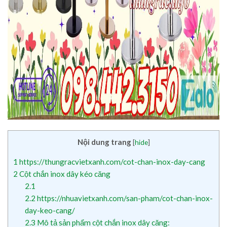
Nội dung trang
[
hide
]
1
https://thungracvietxanh.com/cot-chan-inox-day-cang
2
Cột chắn inox dây kéo căng
2.1
2.2
https://nhuavietxanh.com/san-pham/cot-chan-inox-
day-keo-cang/
2.3
Mô tả sản phẩm cột chắn inox dây căng: