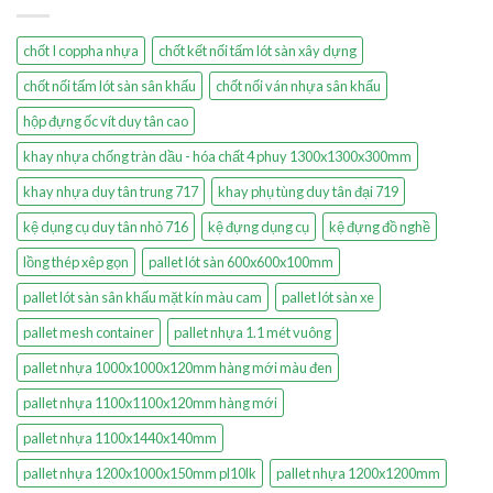
chốt I coppha nhựa
chốt kết nối tấm lót sàn xây dựng
chốt nối tấm lót sàn sân khấu
chốt nối ván nhựa sân khấu
hộp đựng ốc vít duy tân cao
khay nhựa chống tràn dầu - hóa chất 4 phuy 1300x1300x300mm
khay nhựa duy tân trung 717
khay phụ tùng duy tân đại 719
kệ dụng cụ duy tân nhỏ 716
kệ đựng dụng cụ
kệ đựng đồ nghề
lồng thép xêp gọn
pallet lót sàn 600x600x100mm
pallet lót sàn sân khấu mặt kín màu cam
pallet lót sàn xe
pallet mesh container
pallet nhựa 1.1 mét vuông
pallet nhựa 1000x1000x120mm hàng mới màu đen
pallet nhựa 1100x1100x120mm hàng mới
pallet nhựa 1100x1440x140mm
pallet nhựa 1200x1000x150mm pl10lk
pallet nhựa 1200x1200mm