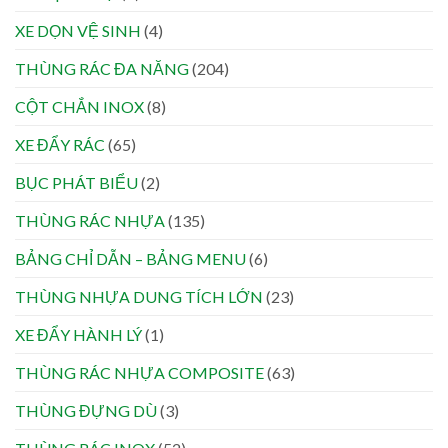
XE DỌN VỆ SINH
(4)
THÙNG RÁC ĐA NĂNG
(204)
CỘT CHẮN INOX
(8)
XE ĐẨY RÁC
(65)
BỤC PHÁT BIỂU
(2)
THÙNG RÁC NHỰA
(135)
BẢNG CHỈ DẪN – BẢNG MENU
(6)
THÙNG NHỰA DUNG TÍCH LỚN
(23)
XE ĐẨY HÀNH LÝ
(1)
THÙNG RÁC NHỰA COMPOSITE
(63)
THÙNG ĐỰNG DÙ
(3)