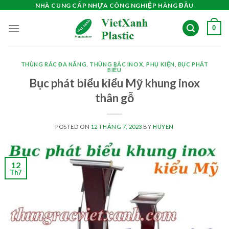
Skip
NHÀ CUNG CẤP NHỰA CÔNG NGHIỆP HÀNG ĐẦU
to
0
content
THÙNG RÁC ĐA NĂNG
,
THÙNG RÁC INOX
,
PHỤ KIỆN
,
BỤC PHÁT
BIỂU
Bục phát biểu kiểu Mỹ khung inox
thân gỗ
POSTED ON
12 THÁNG 7, 2023
BY
HUYEN
12
Th7