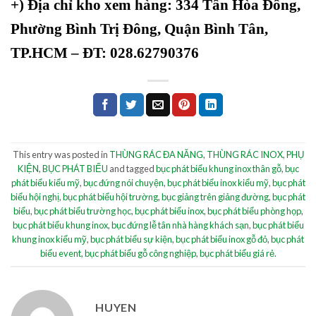
+)
Địa chỉ kho xem hàng: 334 Tân Hòa Đông,
Phường Bình Trị Đông, Quận Bình Tân,
TP.HCM – ĐT: 028.62790376
This entry was posted in
THÙNG RÁC ĐA NĂNG
,
THÙNG RÁC INOX
,
PHỤ
KIỆN
,
BỤC PHÁT BIỂU
and tagged
bục phát biểu khung inox thân gỗ
,
bục
phát biểu kiểu mỹ
,
bục đứng nói chuyện
,
bục phát biểu inox kiểu mỹ
,
bục phát
biểu hội nghị
,
bục phát biểu hội trường
,
bục giảng trên giảng đường
,
bục phát
biểu
,
bục phát biểu trường học
,
bục phát biểu inox
,
bục phát biểu phòng họp
,
bục phát biểu khung inox
,
bục đứng lễ tân nhà hàng khách sạn
,
bục phát biểu
khung inox kiểu mỹ
,
bục phát biểu sự kiện
,
bục phát biểu inox gỗ đỏ
,
bục phát
biểu event
,
bục phát biểu gỗ công nghiệp
,
bục phát biểu giá rẻ
.
HUYEN