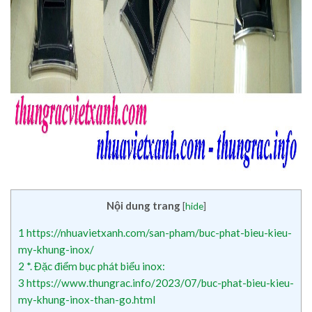
Nội dung trang
[
hide
]
1
https://nhuavietxanh.com/san-pham/buc-phat-bieu-kieu-
my-khung-inox/
2
*. Đặc điểm bục phát biểu inox:
3
https://www.thungrac.info/2023/07/buc-phat-bieu-kieu-
my-khung-inox-than-go.html