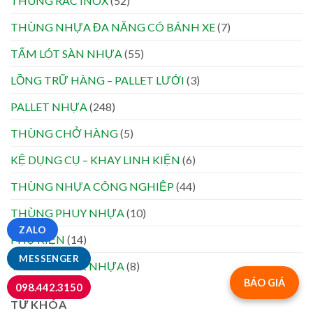
THÙNG RÁC INOX
(52)
THÙNG NHỰA ĐA NĂNG CÓ BÁNH XE
(7)
TẤM LÓT SÀN NHỰA
(55)
LỒNG TRỮ HÀNG – PALLET LƯỚI
(3)
PALLET NHỰA
(248)
THÙNG CHỞ HÀNG
(5)
KỆ DỤNG CỤ – KHAY LINH KIỆN
(6)
THÙNG NHỰA CÔNG NGHIỆP
(44)
THÙNG PHUY NHỰA
(10)
ZALO
PHỤ KIỆN
(14)
MESSENGER
THÙNG TANK NHỰA
(8)
BÁO GIÁ
098.442.3150
TỪ KHÓA