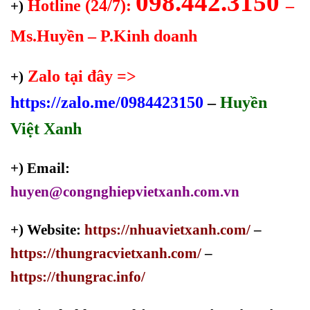
098.442.3150
Hotline (24/7):
–
+)
Ms.Huyền – P.Kinh doanh
Zalo tại đây =>
+)
https://zalo.me/0984423150
–
Huyền
Việt Xanh
+) Email:
huyen@congnghiepvietxanh.com.vn
+) Website:
https://nhuavietxanh.com/
–
https://thungracvietxanh.com/
–
https://thungrac.info/