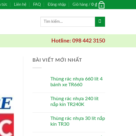
n tức
Liên hệ
FAQ
Đăng nhập
Giỏ hàng /
0
₫
0
Tìm
kiếm:
Hotline: 098 442 3150
BÀI VIẾT MỚI NHẤT
Thùng rác nhựa 660 lít 4
bánh xe TR660
Thùng rác nhựa 240 lít
nắp kín TR240K
Thùng rác nhựa 30 lít nắp
kín TR30