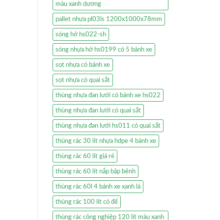
màu xanh dương
pallet nhựa pl03ls 1200x1000x78mm
sóng hở hs022-sh
sóng nhựa hở hs0199 có 5 bánh xe
sọt nhựa có bánh xe
sọt nhựa có quai sắt
thùng nhựa đan lưới có bánh xe hs022
thùng nhựa đan lưới có quai sắt
thùng nhựa đan lưới hs011 có quai sắt
thùng rác 30 lít nhựa hdpe 4 bánh xe
thùng rác 60 lít giá rẻ
thùng rác 60 lít nắp bập bênh
thùng rác 60l 4 bánh xe xanh lá
thùng rác 100 lít có đế
thùng rác công nghiệp 120 lít màu xanh