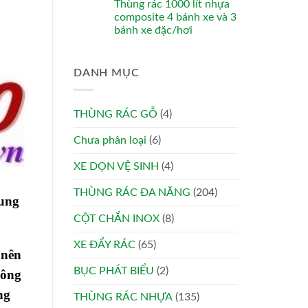
Thùng rác 1000 lít nhựa
composite 4 bánh xe và 3
bánh xe đặc/hơi
DANH MỤC
THÙNG RÁC GỖ
(4)
Chưa phân loại
(6)
XE DỌN VỆ SINH
(4)
THÙNG RÁC ĐA NĂNG
(204)
dung
CỘT CHẮN INOX
(8)
XE ĐẨY RÁC
(65)
 nên
BỤC PHÁT BIỂU
(2)
công
ng
THÙNG RÁC NHỰA
(135)