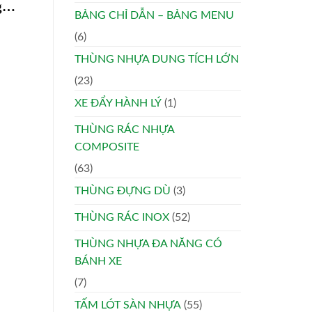
ng…
BẢNG CHỈ DẪN – BẢNG MENU
(6)
THÙNG NHỰA DUNG TÍCH LỚN
(23)
XE ĐẨY HÀNH LÝ
(1)
THÙNG RÁC NHỰA
COMPOSITE
(63)
THÙNG ĐỰNG DÙ
(3)
THÙNG RÁC INOX
(52)
THÙNG NHỰA ĐA NĂNG CÓ
BÁNH XE
(7)
TẤM LÓT SÀN NHỰA
(55)