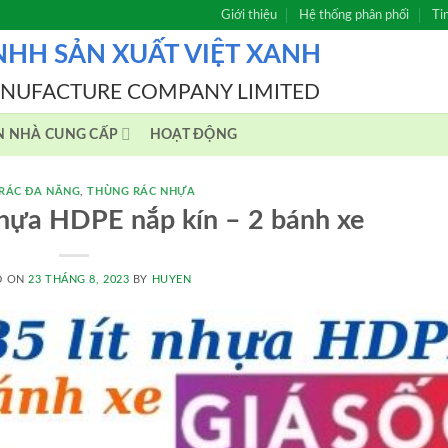
Giới thiệu
Hệ thống phân phối
Ti
NHH SẢN XUẤT VIỆT XANH
ANUFACTURE COMPANY LIMITED
N NHÀ CUNG CẤP
HOẠT ĐỘNG
RÁC ĐA NĂNG
,
THÙNG RÁC NHỰA
nhựa HDPE nắp kín – 2 bánh xe
D ON
23 THÁNG 8, 2023
BY
HUYEN