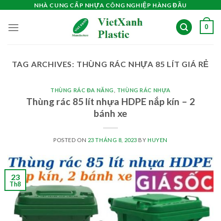
Skip
NHÀ CUNG CẤP NHỰA CÔNG NGHIỆP HÀNG ĐẦU
to
0
content
TAG ARCHIVES:
THÙNG RÁC NHỰA 85 LÍT GIÁ RẺ
THÙNG RÁC ĐA NĂNG
,
THÙNG RÁC NHỰA
Thùng rác 85 lít nhựa HDPE nắp kín – 2
bánh xe
POSTED ON
23 THÁNG 8, 2023
BY
HUYEN
23
Th8