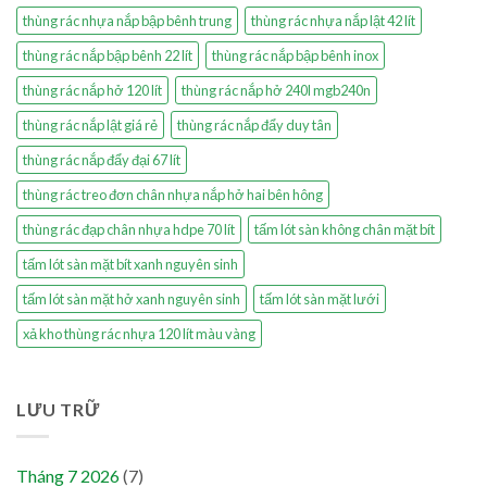
thùng rác nhựa nắp bập bênh trung
thùng rác nhựa nắp lật 42 lít
thùng rác nắp bập bênh 22 lít
thùng rác nắp bập bênh inox
thùng rác nắp hở 120 lít
thùng rác nắp hở 240l mgb240n
thùng rác nắp lật giá rẻ
thùng rác nắp đẩy duy tân
thùng rác nắp đẩy đại 67 lít
thùng rác treo đơn chân nhựa nắp hở hai bên hông
thùng rác đạp chân nhựa hdpe 70 lít
tấm lót sàn không chân mặt bít
tấm lót sàn mặt bít xanh nguyên sinh
tấm lót sàn mặt hở xanh nguyên sinh
tấm lót sàn mặt lưới
xả kho thùng rác nhựa 120 lít màu vàng
LƯU TRỮ
Tháng 7 2026
(7)