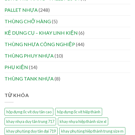
PALLET NHỰA
(248)
THÙNG CHỞ HÀNG
(5)
KỆ DỤNG CỤ – KHAY LINH KIỆN
(6)
THÙNG NHỰA CÔNG NGHIỆP
(44)
THÙNG PHUY NHỰA
(10)
PHỤ KIỆN
(14)
THÙNG TANK NHỰA
(8)
TỪ KHÓA
hộp đựng ốc vít duy tân cao
hộp đựng ốc vít hiệp thành
khay nhựa duy tân trung 717
khay nhựa hiệp thành size xl
khay phụ tùng duy tân đại 719
khay phụ tùng hiệp thành trung size m