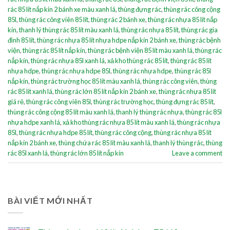
rác 85 lít nắp kín 2 bánh xe màu xanh lá
,
thùng đựng rác
,
thùng rác công cộng
85l
,
thùng rác công viên 85 lít
,
thùng rác 2 bánh xe
,
thùng rác nhựa 85 lít nắp
kín
,
thanh lý thùng rác 85 lít màu xanh lá
,
thùng rác nhựa 85 lít
,
thùng rác gia
đình 85 lít
,
thùng rác nhựa 85 lít nhựa hdpe nắp kín 2 bánh xe
,
thùng rác bệnh
viện
,
thùng rác 85 lít nắp kín
,
thùng rác bệnh viện 85 lít màu xanh lá
,
thùng rác
nắp kín
,
thùng rác nhựa 85l xanh lá
,
xả kho thùng rác 85 lít
,
thùng rác 85 lít
nhựa hdpe
,
thùng rác nhựa hdpe 85l
,
thùng rác nhựa hdpe
,
thùng rác 85l
nắp kín
,
thùng rác trường học 85 lít màu xanh lá
,
thùng rác công viên
,
thùng
rác 85 lít xanh lá
,
thùng rác lớn 85 lít nắp kín 2 bánh xe
,
thùng rác nhựa 85 lít
giá rẻ
,
thùng rác công viên 85l
,
thùng rác trường học
,
thùng đựng rác 85 lít
,
thùng rác công cộng 85 lít màu xanh lá
,
thanh lý thùng rác nhựa
,
thùng rác 85l
nhựa hdpe xanh lá
,
xả kho thùng rác nhựa 85 lít màu xanh lá
,
thùng rác nhựa
85l
,
thùng rác nhựa hdpe 85 lít
,
thùng rác công cộng
,
thùng rác nhựa 85 lít
nắp kín 2 bánh xe
,
thùng chứa rác 85 lít màu xanh lá
,
thanh lý thùng rác
,
thùng
rác 85l xanh lá
,
thùng rác lớn 85 lít nắp kín
Leave a comment
BÀI VIẾT MỚI NHẤT