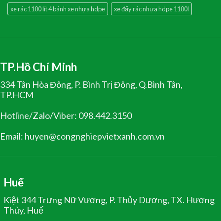
xe rác 1100 lít 4 bánh xe nhựa hdpe
xe đẩy rác nhựa hdpe 1100l
TP.Hồ Chí Minh
334 Tân Hòa Đông, P. Bình Trị Đông, Q.Bình Tân,
TP.HCM
Hotline/Zalo/Viber: 098.442.3150
Email: huyen@congnghiepvietxanh.com.vn
Huế
Kiệt 344 Trưng Nữ Vương, P. Thủy Dương, TX. Hương
Thủy, Huế