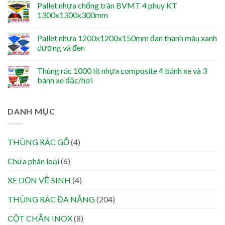
Pallet nhựa chống tràn BVMT 4 phuy KT
1300x1300x300mm
Pallet nhựa 1200x1200x150mm đan thanh màu xanh
dương và đen
Thùng rác 1000 lít nhựa composite 4 bánh xe và 3
bánh xe đặc/hơi
DANH MỤC
THÙNG RÁC GỖ
(4)
Chưa phân loại
(6)
XE DỌN VỆ SINH
(4)
THÙNG RÁC ĐA NĂNG
(204)
CỘT CHẮN INOX
(8)