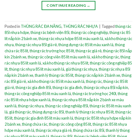
CONTINUE READING
→
Posted in
THÙNG RÁC ĐA NĂNG
,
THÙNG RÁC NHỰA
|
Tagged
thùng rác
85l nhựa hdpe
,
thùng rác bệnh viện 85l
,
thùng rác công nghiệp
,
thùng rác 85
lít nắp kín 2 bánh xe
,
thùng rác nhựa hdpe 85 lít màu xanh lá
,
xả kho thùng rác
nhựa
,
thùng rác nhựa 85l giá rẻ
,
thùng đựng rác 85 lít màu xanh lá
,
thùng
chứa rác 85 lít
,
thùng rác trường học 85 lít
,
thùng rác giá rẻ
,
thùng rác 85l nắp
kín 2 bánh xe
,
thùng rác công viên 85 lít màu xanh lá
,
xả kho thùng rác
,
thùng
rác nhựa 85 lít xanh lá
,
xả kho thùng rác nhựa 85 lít
,
thùng rác công nghiệp 85
lít
,
thùng rác nhựa 85 lít màu xanh lá
,
giá thùng rác nhựa
,
thùng rác nhựa 85l
nắp kín 2 bánh xe
,
thanh lý thùng rác 85 lít
,
thùng rác nắp kín 2 bánh xe
,
thùng
rác 85l giá rẻ
,
xả kho thùng rác 85 lít màu xanh lá
,
thùng rác
,
thùng rác 85 lít
giá rẻ
,
thùng rác gia đình 85l
,
thùng rác gia đình
,
thùng rác nhựa 85l nắp kín
,
thùng rác công nghiệp 85 lít màu xanh lá
,
thùng rác trường học 240l
,
thùng
rác 85 lít nhựa hdpe xanh lá
,
thùng rác nhựa 85 lít nắp kín 2 bánh xe màu
xanh lá
,
thùng rác nhựa
,
thùng rác công nghiệp 85l
,
thùng rác 85 lít màu xanh
lá
,
giá thùng rác
,
thùng đựng rác 85l
,
thanh lý thùng rác nhựa 85 lít
,
thùng rác
85 lít
,
thùng rác gia đình 85 lít màu xanh lá
,
thùng rác 85 lít nhựa hdpe nắp kín
2 bánh xe
,
thùng chứa rác
,
thùng rác công cộng 85 lít
,
thùng rác 85 lít nhựa
hdpe màu xanh lá
,
thùng rác nhựa giá rẻ
,
thùng chứa rác 85l
,
thanh lý thùng
rác nhựa 85 lít màu xanh lá
,
thùng rác 85l
,
thùng rác bệnh viện 85 lít
,
thùng