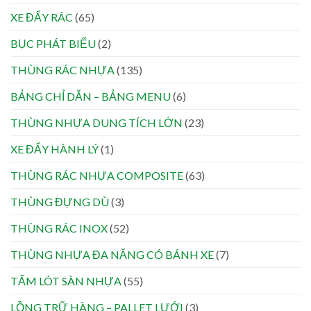
XE ĐẨY RÁC
(65)
BỤC PHÁT BIỂU
(2)
THÙNG RÁC NHỰA
(135)
BẢNG CHỈ DẪN – BẢNG MENU
(6)
THÙNG NHỰA DUNG TÍCH LỚN
(23)
XE ĐẨY HÀNH LÝ
(1)
THÙNG RÁC NHỰA COMPOSITE
(63)
THÙNG ĐỰNG DÙ
(3)
THÙNG RÁC INOX
(52)
THÙNG NHỰA ĐA NĂNG CÓ BÁNH XE
(7)
TẤM LÓT SÀN NHỰA
(55)
LỒNG TRỮ HÀNG – PALLET LƯỚI
(3)