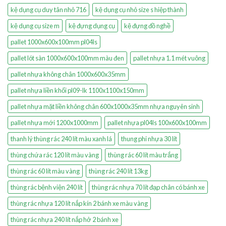
kệ dụng cụ duy tân nhỏ 716
kệ dụng cụ nhỏ size s hiệp thành
kệ dụng cụ size m
kệ đựng dụng cụ
kệ đựng đồ nghề
pallet 1000x600x100mm pl04ls
pallet lót sàn 1000x600x100mm màu đen
pallet nhựa 1.1 mét vuông
pallet nhựa không chân 1000x600x35mm
pallet nhựa liền khối pl09-lk 1100x1100x150mm
pallet nhựa mặt liền không chân 600x1000x35mm nhựa nguyên sinh
pallet nhựa mới 1200x1000mm
pallet nhựa pl04ls 100x600x100mm
thanh lý thùng rác 240 lít màu xanh lá
thung phi nhựa 30 lít
thùng chứa rác 120 lít màu vàng
thùng rác 60 lít màu trắng
thùng rác 60 lít màu vàng
thùng rác 240 lít 13kg
thùng rác bệnh viện 240 lít
thùng rác nhựa 70 lít đạp chân có bánh xe
thùng rác nhựa 120 lít nắp kín 2 bánh xe màu vàng
thùng rác nhựa 240 lít nắp hở 2 bánh xe