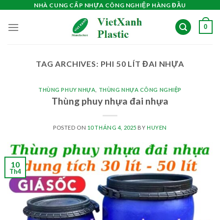
Skip
NHÀ CUNG CẤP NHỰA CÔNG NGHIỆP HÀNG ĐẦU
to
0
content
TAG ARCHIVES:
PHI 50 LÍT ĐAI NHỰA
THÙNG PHUY NHỰA
,
THÙNG NHỰA CÔNG NGHIỆP
Thùng phuy nhựa đai nhựa
POSTED ON
10 THÁNG 4, 2025
BY
HUYEN
10
Th4