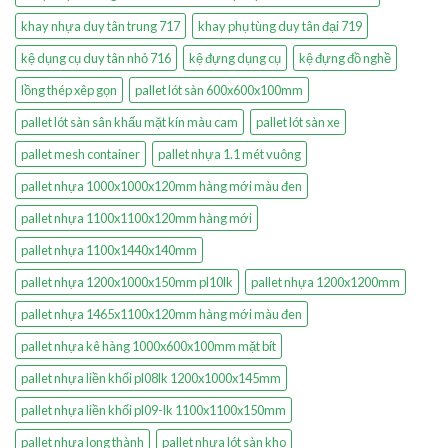
khay nhựa duy tân trung 717
khay phụ tùng duy tân đại 719
kệ dụng cụ duy tân nhỏ 716
kệ đựng dụng cụ
kệ đựng đồ nghề
lồng thép xêp gọn
pallet lót sàn 600x600x100mm
pallet lót sàn sân khấu mặt kín màu cam
pallet lót sàn xe
pallet mesh container
pallet nhựa 1.1 mét vuông
pallet nhựa 1000x1000x120mm hàng mới màu đen
pallet nhựa 1100x1100x120mm hàng mới
pallet nhựa 1100x1440x140mm
pallet nhựa 1200x1000x150mm pl10lk
pallet nhựa 1200x1200mm
pallet nhựa 1465x1100x120mm hàng mới màu đen
pallet nhựa kê hàng 1000x600x100mm mặt bít
pallet nhựa liền khối pl08lk 1200x1000x145mm
pallet nhựa liền khối pl09-lk 1100x1100x150mm
pallet nhựa long thành
pallet nhựa lót sàn kho