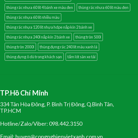
thùng rác nhưa 60 lít 4 bánh xe màu đen
thùng rác nhưa 60 lít màu đen
thùng rác nhựa 60 lít nhiều màu
thùng rác nhựa 120 lít nhựa hdpe nắp kín 2 bánh xe
thùng rác nhựa 240l nắp kín 2 bánh xe
thùng tròn 500l
thùng tròn 2000l
thùng đựng rác 240 lít màu xanh lá
thùng đựng ô dù trong khách sạn
tấm lót sàn xe tải
TP.Hồ Chí Minh
334 Tân Hòa Đông, P. Bình Trị Đông, Q.Bình Tân,
TP.HCM
Hotline/Zalo/Viber: 098.442.3150
Email: huyen@congnghiepvietxanh.com.vn