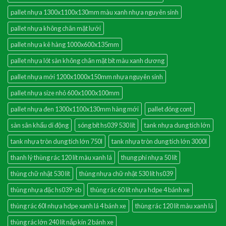
pallet nhựa 1300x1100x130mm màu xanh nhựa nguyên sinh
pallet nhựa không chân mặt lưới
pallet nhựa kê hàng 1000x600x135mm
pallet nhựa lót sàn không chân mặt bít màu xanh dương
pallet nhựa mới 1200x1000x150mm nhựa nguyên sinh
pallet nhựa size nhỏ 600x1000x100mm
pallet nhựa đen 1300x1100x130mm hàng mới
pallet đóng cont
sàn sân khấu di động
sóng bít hs039 530 lít
tank nhựa dung tích lớn
tank nhựa tròn dung tích lớn 750l
tank nhựa tròn dung tích lớn 3000l
thanh lý thùng rác 120 lít màu xanh lá
thung phi nhựa 50 lít
thùng chữ nhật 530 lít
thùng nhựa chữ nhật 530 lít hs039
thùng nhựa đặc hs039-sb
thùng rác 60 lít nhựa hdpe 4 bánh xe
thùng rác 60l nhựa hdpe xanh lá 4 bánh xe
thùng rác 120 lít màu xanh lá
thùng rác lớn 240 lít nắp kín 2 bánh xe