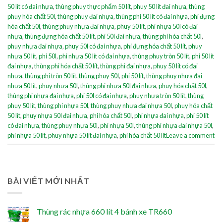
50 lít có đai nhựa
,
thùng phuy thực phẩm 50 lít
,
phuy 50 lít đai nhựa
,
thùng
phuy hóa chất 50l
,
thùng phuy đai nhựa
,
thùng phi 50 lít có đai nhựa
,
phi đựng
hóa chất 50l
,
thùng phuy nhựa đai nhựa
,
phuy 50 lít
,
phi nhựa 50l có đai
nhựa
,
thùng đựng hóa chất 50 lít
,
phi 50l đai nhựa
,
thùng phi hóa chất 50l
,
phuy nhựa đai nhựa
,
phuy 50l có đai nhựa
,
phi đựng hóa chất 50 lít
,
phuy
nhựa 50 lít
,
phi 50l
,
phi nhựa 50 lít có đai nhựa
,
thùng phuy tròn 50 lít
,
phi 50 lít
đai nhựa
,
thùng phi hóa chất 50 lít
,
thùng phi đai nhựa
,
phuy 50 lít có đai
nhựa
,
thùng phi tròn 50 lít
,
thùng phuy 50l
,
phi 50 lít
,
thùng phuy nhựa đai
nhựa 50 lít
,
phuy nhựa 50l
,
thùng phi nhựa 50l đai nhựa
,
phuy hóa chất 50l
,
thùng phi nhựa đai nhựa
,
phi 50l có đai nhựa
,
phuy nhựa tròn 50 lít
,
thùng
phuy 50 lít
,
thùng phi nhựa 50l
,
thùng phuy nhựa đai nhựa 50l
,
phuy hóa chất
50 lít
,
phuy nhựa 50l đai nhựa
,
phi hóa chất 50l
,
phi nhựa đai nhựa
,
phi 50 lít
có đai nhựa
,
thùng phuy nhựa 50l
,
phi nhựa 50l
,
thùng phi nhựa đai nhựa 50l
,
phi nhựa 50 lít
,
phuy nhựa 50 lít đai nhựa
,
phi hóa chất 50 lít
Leave a comment
BÀI VIẾT MỚI NHẤT
Thùng rác nhựa 660 lít 4 bánh xe TR660