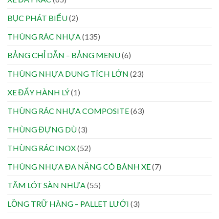
BỤC PHÁT BIỂU
(2)
THÙNG RÁC NHỰA
(135)
BẢNG CHỈ DẪN – BẢNG MENU
(6)
THÙNG NHỰA DUNG TÍCH LỚN
(23)
XE ĐẨY HÀNH LÝ
(1)
THÙNG RÁC NHỰA COMPOSITE
(63)
THÙNG ĐỰNG DÙ
(3)
THÙNG RÁC INOX
(52)
THÙNG NHỰA ĐA NĂNG CÓ BÁNH XE
(7)
TẤM LÓT SÀN NHỰA
(55)
LỒNG TRỮ HÀNG – PALLET LƯỚI
(3)