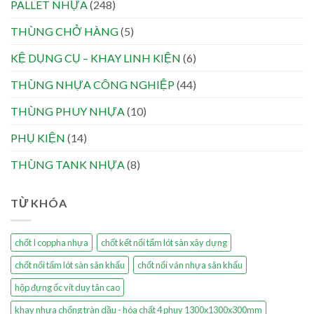
PALLET NHỰA
(248)
THÙNG CHỞ HÀNG
(5)
KỆ DỤNG CỤ – KHAY LINH KIỆN
(6)
THÙNG NHỰA CÔNG NGHIỆP
(44)
THÙNG PHUY NHỰA
(10)
PHỤ KIỆN
(14)
THÙNG TANK NHỰA
(8)
TỪ KHÓA
chốt I coppha nhựa
chốt kết nối tấm lót sàn xây dựng
chốt nối tấm lót sàn sân khấu
chốt nối ván nhựa sân khấu
hộp đựng ốc vít duy tân cao
khay nhựa chống tràn dầu - hóa chất 4 phuy 1300x1300x300mm