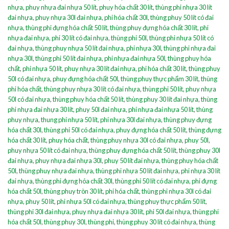
nhựa
,
phuy nhựa đai nhựa 50 lít
,
phuy hóa chất 30 lít
,
thùng phi nhựa 30 lít
đai nhựa
,
phuy nhựa 30l đai nhựa
,
phi hóa chất 30l
,
thùng phuy 50 lít có đai
nhựa
,
thùng phi đựng hóa chất 50 lít
,
thùng phuy đựng hóa chất 30 lít
,
phi
nhựa đai nhựa
,
phi 30 lít có đai nhựa
,
thùng phi 50l
,
thùng phi nhựa 50 lít có
đai nhựa
,
thùng phuy nhựa 50 lít đai nhựa
,
phi nhựa 30l
,
thùng phi nhựa đai
nhựa 30l
,
thùng phi 50 lít đai nhựa
,
phi nhựa đai nhựa 50l
,
thùng phuy hóa
chất
,
phi nhựa 50 lít
,
phuy nhựa 30 lít đai nhựa
,
phi hóa chất 30 lít
,
thùng phuy
50l có đai nhựa
,
phuy đựng hóa chất 50l
,
thùng phuy thực phẩm 30 lít
,
thùng
phi hóa chất
,
thùng phuy nhựa 30 lít có đai nhựa
,
thùng phi 50 lít
,
phuy nhựa
50l có đai nhựa
,
thùng phuy hóa chất 50 lít
,
thùng phuy 30 lít đai nhựa
,
thùng
phi nhựa đai nhựa 30 lít
,
phuy 50l đai nhựa
,
phi nhựa đai nhựa 50 lít
,
thùng
phuy nhựa
,
thung phi nhựa 50 lít
,
phi nhựa 30l đai nhựa
,
thùng phuy đựng
hóa chất 30l
,
thùng phi 50l có đai nhựa
,
phuy đựng hóa chất 50 lít
,
thùng đựng
hóa chất 30 lít
,
phuy hóa chất
,
thùng phuy nhựa 30l có đai nhựa
,
phuy 50l
,
phuy nhựa 50 lít có đai nhựa
,
thùng phuy đựng hóa chất 50 lít
,
thùng phuy 30l
đai nhựa
,
phuy nhựa đai nhựa 30l
,
phuy 50 lít đai nhựa
,
thùng phuy hóa chất
50l
,
thùng phuy nhựa đai nhựa
,
thùng phi nhựa 50 lít đai nhựa
,
phi nhựa 30 lít
đai nhựa
,
thùng phi đựng hóa chất 30l
,
thùng phi 50 lít có đai nhựa
,
phi đựng
hóa chất 50l
,
thùng phuy tròn 30 lít
,
phi hóa chất
,
thùng phi nhựa 30l có đai
nhựa
,
phuy 50 lít
,
phi nhựa 50l có đai nhựa
,
thùng phuy thực phẩm 50 lít
,
thùng phi 30l đai nhựa
,
phuy nhựa đai nhựa 30 lít
,
phi 50l đai nhựa
,
thùng phi
hóa chất 50l
,
thùng phuy 30l
,
thùng phi
,
thùng phuy 30 lít có đai nhựa
,
thùng