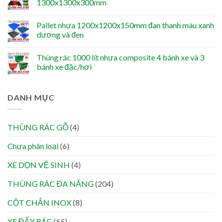
1300x1300x300mm
Pallet nhựa 1200x1200x150mm đan thanh màu xanh
dương và đen
Thùng rác 1000 lít nhựa composite 4 bánh xe và 3
bánh xe đặc/hơi
DANH MỤC
THÙNG RÁC GỖ
(4)
Chưa phân loại
(6)
XE DỌN VỆ SINH
(4)
THÙNG RÁC ĐA NĂNG
(204)
CỘT CHẮN INOX
(8)
XE ĐẨY RÁC
(65)