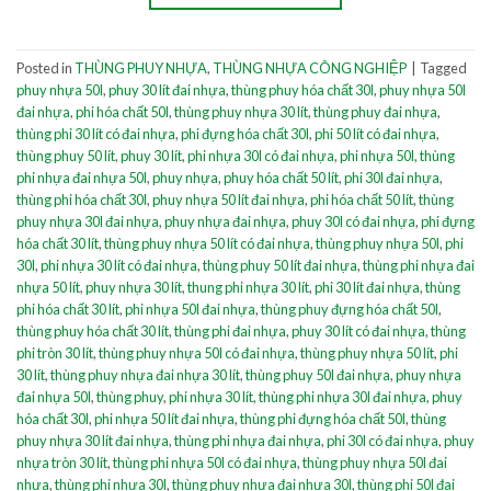
Posted in
THÙNG PHUY NHỰA
,
THÙNG NHỰA CÔNG NGHIỆP
|
Tagged
phuy nhựa 50l
,
phuy 30 lít đai nhựa
,
thùng phuy hóa chất 30l
,
phuy nhựa 50l
đai nhựa
,
phi hóa chất 50l
,
thùng phuy nhựa 30 lít
,
thùng phuy đai nhựa
,
thùng phi 30 lít có đai nhựa
,
phi đựng hóa chất 30l
,
phi 50 lít có đai nhựa
,
thùng phuy 50 lít
,
phuy 30 lít
,
phi nhựa 30l có đai nhựa
,
phi nhựa 50l
,
thùng
phi nhựa đai nhựa 50l
,
phuy nhựa
,
phuy hóa chất 50 lít
,
phi 30l đai nhựa
,
thùng phi hóa chất 30l
,
phuy nhựa 50 lít đai nhựa
,
phi hóa chất 50 lít
,
thùng
phuy nhựa 30l đai nhựa
,
phuy nhựa đai nhựa
,
phuy 30l có đai nhựa
,
phi đựng
hóa chất 30 lít
,
thùng phuy nhựa 50 lít có đai nhựa
,
thùng phuy nhựa 50l
,
phi
30l
,
phi nhựa 30 lít có đai nhựa
,
thùng phuy 50 lít đai nhựa
,
thùng phi nhựa đai
nhựa 50 lít
,
phuy nhựa 30 lít
,
thung phi nhựa 30 lít
,
phi 30 lít đai nhựa
,
thùng
phi hóa chất 30 lít
,
phi nhựa 50l đai nhựa
,
thùng phuy đựng hóa chất 50l
,
thùng phuy hóa chất 30 lít
,
thùng phi đai nhựa
,
phuy 30 lít có đai nhựa
,
thùng
phi tròn 30 lít
,
thùng phuy nhựa 50l có đai nhựa
,
thùng phuy nhựa 50 lít
,
phi
30 lít
,
thùng phuy nhựa đai nhựa 30 lít
,
thùng phuy 50l đai nhựa
,
phuy nhựa
đai nhựa 50l
,
thùng phuy
,
phi nhựa 30 lít
,
thùng phi nhựa 30l đai nhựa
,
phuy
hóa chất 30l
,
phi nhựa 50 lít đai nhựa
,
thùng phi đựng hóa chất 50l
,
thùng
phuy nhựa 30 lít đai nhựa
,
thùng phi nhựa đai nhựa
,
phi 30l có đai nhựa
,
phuy
nhựa tròn 30 lít
,
thùng phi nhựa 50l có đai nhựa
,
thùng phuy nhựa 50l đai
nhựa
,
thùng phi nhựa 30l
,
thùng phuy nhựa đai nhựa 30l
,
thùng phi 50l đai