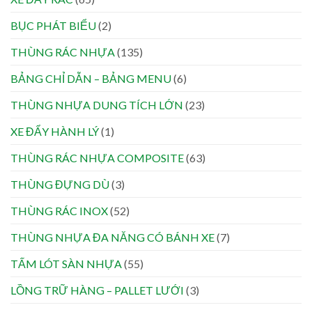
BỤC PHÁT BIỂU
(2)
THÙNG RÁC NHỰA
(135)
BẢNG CHỈ DẪN – BẢNG MENU
(6)
THÙNG NHỰA DUNG TÍCH LỚN
(23)
XE ĐẨY HÀNH LÝ
(1)
THÙNG RÁC NHỰA COMPOSITE
(63)
THÙNG ĐỰNG DÙ
(3)
THÙNG RÁC INOX
(52)
THÙNG NHỰA ĐA NĂNG CÓ BÁNH XE
(7)
TẤM LÓT SÀN NHỰA
(55)
LỒNG TRỮ HÀNG – PALLET LƯỚI
(3)