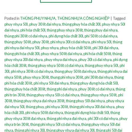
Posted in
THÙNG PHUY NHỰA
,
THÙNG NHỰA CÔNG NGHIỆP
|
Tagged
phuy nhựa 50l
,
phuy 30 lít đai nhựa
,
thùng phuy hóa chất 30l
,
phuy nhựa 50l
đai nhựa
,
phi hóa chất 50l
,
thùng phuy nhựa 30 lít
,
thùng phuy đai nhựa
,
thùng phi 30 lít có đai nhựa
,
phi đựng hóa chất 30l
,
phi 50 lít có đai nhựa
,
thùng phuy 50 lít
,
phuy 30 lít
,
phi nhựa 30l có đai nhựa
,
phi nhựa 50l
,
thùng
phi nhựa đai nhựa 50l
,
phuy nhựa
,
phuy hóa chất 50 lít
,
phi 30l đai nhựa
,
thùng phi hóa chất 30l
,
phuy nhựa 50 lít đai nhựa
,
phi hóa chất 50 lít
,
thùng
phuy nhựa 30l đai nhựa
,
phuy nhựa đai nhựa
,
phuy 30l có đai nhựa
,
phi đựng
hóa chất 30 lít
,
thùng phuy nhựa 50 lít có đai nhựa
,
thùng phuy nhựa 50l
,
phi
30l
,
phi nhựa 30 lít có đai nhựa
,
thùng phuy 50 lít đai nhựa
,
thùng phi nhựa đai
nhựa 50 lít
,
phuy nhựa 30 lít
,
thung phi nhựa 30 lít
,
phi 30 lít đai nhựa
,
thùng
phi hóa chất 30 lít
,
phi nhựa 50l đai nhựa
,
thùng phuy đựng hóa chất 50l
,
thùng phuy hóa chất 30 lít
,
thùng phi đai nhựa
,
phuy 30 lít có đai nhựa
,
thùng
phi tròn 30 lít
,
thùng phuy nhựa 50l có đai nhựa
,
thùng phuy nhựa 50 lít
,
phi
30 lít
,
thùng phuy nhựa đai nhựa 30 lít
,
thùng phuy 50l đai nhựa
,
phuy nhựa
đai nhựa 50l
,
thùng phuy
,
phi nhựa 30 lít
,
thùng phi nhựa 30l đai nhựa
,
phuy
hóa chất 30l
,
phi nhựa 50 lít đai nhựa
,
thùng phi đựng hóa chất 50l
,
thùng
phuy nhựa 30 lít đai nhựa
,
thùng phi nhựa đai nhựa
,
phi 30l có đai nhựa
,
phuy
nhựa tròn 30 lít
,
thùng phi nhựa 50l có đai nhựa
,
thùng phuy nhựa 50l đai
nhựa
,
thùng phi nhựa 30l
,
thùng phuy nhựa đai nhựa 30l
,
thùng phi 50l đai