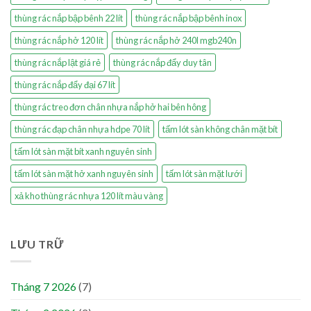
thùng rác nắp bập bênh 22 lít
thùng rác nắp bập bênh inox
thùng rác nắp hở 120 lít
thùng rác nắp hở 240l mgb240n
thùng rác nắp lật giá rẻ
thùng rác nắp đẩy duy tân
thùng rác nắp đẩy đại 67 lít
thùng rác treo đơn chân nhựa nắp hở hai bên hông
thùng rác đạp chân nhựa hdpe 70 lít
tấm lót sàn không chân mặt bít
tấm lót sàn mặt bít xanh nguyên sinh
tấm lót sàn mặt hở xanh nguyên sinh
tấm lót sàn mặt lưới
xả kho thùng rác nhựa 120 lít màu vàng
LƯU TRỮ
Tháng 7 2026
(7)