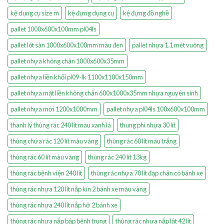
kệ dụng cụ size m
kệ đựng dụng cụ
kệ đựng đồ nghề
pallet 1000x600x100mm pl04ls
pallet lót sàn 1000x600x100mm màu đen
pallet nhựa 1.1 mét vuông
pallet nhựa không chân 1000x600x35mm
pallet nhựa liền khối pl09-lk 1100x1100x150mm
pallet nhựa mặt liền không chân 600x1000x35mm nhựa nguyên sinh
pallet nhựa mới 1200x1000mm
pallet nhựa pl04ls 100x600x100mm
thanh lý thùng rác 240 lít màu xanh lá
thung phi nhựa 30 lít
thùng chứa rác 120 lít màu vàng
thùng rác 60 lít màu trắng
thùng rác 60 lít màu vàng
thùng rác 240 lít 13kg
thùng rác bệnh viện 240 lít
thùng rác nhựa 70 lít đạp chân có bánh xe
thùng rác nhựa 120 lít nắp kín 2 bánh xe màu vàng
thùng rác nhựa 240 lít nắp hở 2 bánh xe
thùng rác nhựa nắp bập bênh trung
thùng rác nhựa nắp lật 42 lít