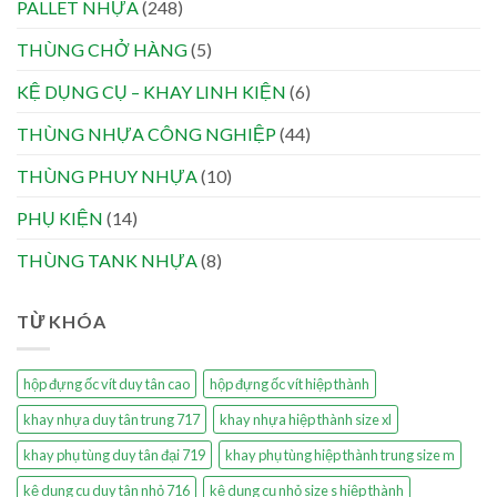
PALLET NHỰA
(248)
THÙNG CHỞ HÀNG
(5)
KỆ DỤNG CỤ – KHAY LINH KIỆN
(6)
THÙNG NHỰA CÔNG NGHIỆP
(44)
THÙNG PHUY NHỰA
(10)
PHỤ KIỆN
(14)
THÙNG TANK NHỰA
(8)
TỪ KHÓA
hộp đựng ốc vít duy tân cao
hộp đựng ốc vít hiệp thành
khay nhựa duy tân trung 717
khay nhựa hiệp thành size xl
khay phụ tùng duy tân đại 719
khay phụ tùng hiệp thành trung size m
kệ dụng cụ duy tân nhỏ 716
kệ dụng cụ nhỏ size s hiệp thành