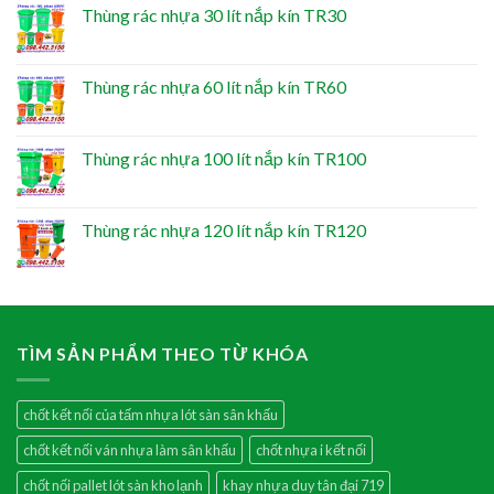
Thùng rác nhựa 30 lít nắp kín TR30
Thùng rác nhựa 60 lít nắp kín TR60
Thùng rác nhựa 100 lít nắp kín TR100
Thùng rác nhựa 120 lít nắp kín TR120
TÌM SẢN PHẨM THEO TỪ KHÓA
chốt kết nối của tấm nhựa lót sàn sân khấu
chốt kết nối ván nhựa làm sân khấu
chốt nhựa i kết nối
chốt nối pallet lót sàn kho lạnh
khay nhựa duy tân đại 719