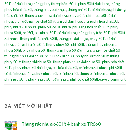
50 lít có đai nhựa
,
thùng phuy thực phẩm 50 lít
,
phuy 50 lít đai nhựa
,
thùng
phuy hóa chất 50l
,
thùng phuy đai nhựa
,
thùng phi 50 lít có đai nhựa
,
phi đựng
hóa chất 50l
,
thùng phuy nhựa đai nhựa
,
phuy 50 lít
,
phi nhựa 50l có đai
nhựa
,
thùng đựng hóa chất 50 lít
,
phi 50l đai nhựa
,
thùng phi hóa chất 50l
,
phuy nhựa đai nhựa
,
phuy 50l có đai nhựa
,
phi đựng hóa chất 50 lít
,
phuy
nhựa 50 lít
,
phi 50l
,
phi nhựa 50 lít có đai nhựa
,
thùng phuy tròn 50 lít
,
phi 50 lít
đai nhựa
,
thùng phi hóa chất 50 lít
,
thùng phi đai nhựa
,
phuy 50 lít có đai
nhựa
,
thùng phi tròn 50 lít
,
thùng phuy 50l
,
phi 50 lít
,
thùng phuy nhựa đai
nhựa 50 lít
,
phuy nhựa 50l
,
thùng phi nhựa 50l đai nhựa
,
phuy hóa chất 50l
,
thùng phi nhựa đai nhựa
,
phi 50l có đai nhựa
,
phuy nhựa tròn 50 lít
,
thùng
phuy 50 lít
,
thùng phi nhựa 50l
,
thùng phuy nhựa đai nhựa 50l
,
phuy hóa chất
50 lít
,
phuy nhựa 50l đai nhựa
,
phi hóa chất 50l
,
phi nhựa đai nhựa
,
phi 50 lít
có đai nhựa
,
thùng phuy nhựa 50l
,
phi nhựa 50l
,
thùng phi nhựa đai nhựa 50l
,
phi nhựa 50 lít
,
phuy nhựa 50 lít đai nhựa
,
phi hóa chất 50 lít
Leave a comment
BÀI VIẾT MỚI NHẤT
Thùng rác nhựa 660 lít 4 bánh xe TR660