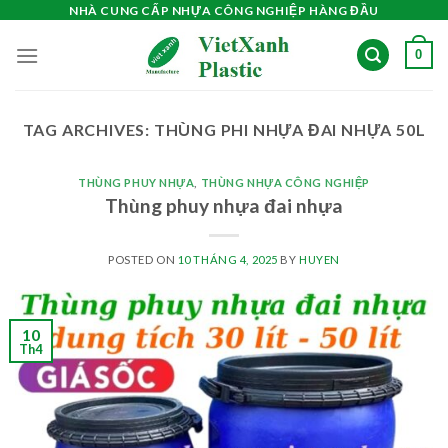
Skip
NHÀ CUNG CẤP NHỰA CÔNG NGHIỆP HÀNG ĐẦU
to
0
content
TAG ARCHIVES:
THÙNG PHI NHỰA ĐAI NHỰA 50L
THÙNG PHUY NHỰA
,
THÙNG NHỰA CÔNG NGHIỆP
Thùng phuy nhựa đai nhựa
POSTED ON
10 THÁNG 4, 2025
BY
HUYEN
10
Th4