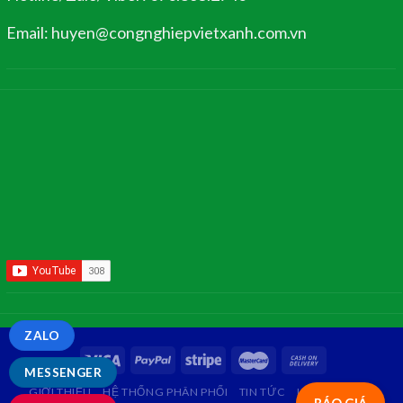
Email: huyen@congnghiepvietxanh.com.vn
ZALO
MESSENGER
GIỚI THIỆU
HỆ THỐNG PHÂN PHỐI
TIN TỨC
LIÊN HỆ
FAQ