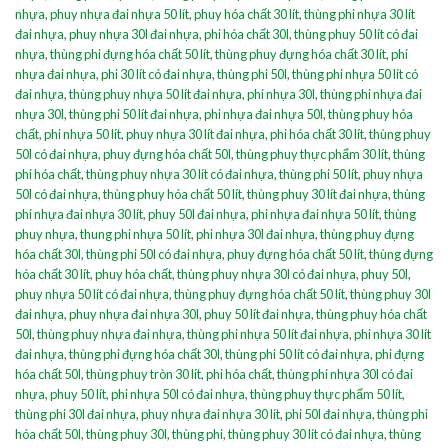
nhựa
,
phuy nhựa đai nhựa 50 lít
,
phuy hóa chất 30 lít
,
thùng phi nhựa 30 lít
đai nhựa
,
phuy nhựa 30l đai nhựa
,
phi hóa chất 30l
,
thùng phuy 50 lít có đai
nhựa
,
thùng phi đựng hóa chất 50 lít
,
thùng phuy đựng hóa chất 30 lít
,
phi
nhựa đai nhựa
,
phi 30 lít có đai nhựa
,
thùng phi 50l
,
thùng phi nhựa 50 lít có
đai nhựa
,
thùng phuy nhựa 50 lít đai nhựa
,
phi nhựa 30l
,
thùng phi nhựa đai
nhựa 30l
,
thùng phi 50 lít đai nhựa
,
phi nhựa đai nhựa 50l
,
thùng phuy hóa
chất
,
phi nhựa 50 lít
,
phuy nhựa 30 lít đai nhựa
,
phi hóa chất 30 lít
,
thùng phuy
50l có đai nhựa
,
phuy đựng hóa chất 50l
,
thùng phuy thực phẩm 30 lít
,
thùng
phi hóa chất
,
thùng phuy nhựa 30 lít có đai nhựa
,
thùng phi 50 lít
,
phuy nhựa
50l có đai nhựa
,
thùng phuy hóa chất 50 lít
,
thùng phuy 30 lít đai nhựa
,
thùng
phi nhựa đai nhựa 30 lít
,
phuy 50l đai nhựa
,
phi nhựa đai nhựa 50 lít
,
thùng
phuy nhựa
,
thung phi nhựa 50 lít
,
phi nhựa 30l đai nhựa
,
thùng phuy đựng
hóa chất 30l
,
thùng phi 50l có đai nhựa
,
phuy đựng hóa chất 50 lít
,
thùng đựng
hóa chất 30 lít
,
phuy hóa chất
,
thùng phuy nhựa 30l có đai nhựa
,
phuy 50l
,
phuy nhựa 50 lít có đai nhựa
,
thùng phuy đựng hóa chất 50 lít
,
thùng phuy 30l
đai nhựa
,
phuy nhựa đai nhựa 30l
,
phuy 50 lít đai nhựa
,
thùng phuy hóa chất
50l
,
thùng phuy nhựa đai nhựa
,
thùng phi nhựa 50 lít đai nhựa
,
phi nhựa 30 lít
đai nhựa
,
thùng phi đựng hóa chất 30l
,
thùng phi 50 lít có đai nhựa
,
phi đựng
hóa chất 50l
,
thùng phuy tròn 30 lít
,
phi hóa chất
,
thùng phi nhựa 30l có đai
nhựa
,
phuy 50 lít
,
phi nhựa 50l có đai nhựa
,
thùng phuy thực phẩm 50 lít
,
thùng phi 30l đai nhựa
,
phuy nhựa đai nhựa 30 lít
,
phi 50l đai nhựa
,
thùng phi
hóa chất 50l
,
thùng phuy 30l
,
thùng phi
,
thùng phuy 30 lít có đai nhựa
,
thùng