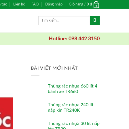
n tức
Liên hệ
FAQ
Đăng nhập
Giỏ hàng /
0
₫
0
Tìm
kiếm:
Hotline: 098 442 3150
BÀI VIẾT MỚI NHẤT
Thùng rác nhựa 660 lít 4
bánh xe TR660
Thùng rác nhựa 240 lít
nắp kín TR240K
Thùng rác nhựa 30 lít nắp
kín TR30