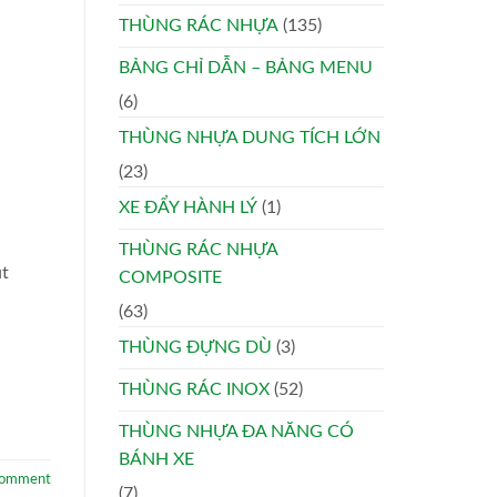
THÙNG RÁC NHỰA
(135)
BẢNG CHỈ DẪN – BẢNG MENU
(6)
THÙNG NHỰA DUNG TÍCH LỚN
(23)
XE ĐẨY HÀNH LÝ
(1)
THÙNG RÁC NHỰA
út
COMPOSITE
(63)
THÙNG ĐỰNG DÙ
(3)
THÙNG RÁC INOX
(52)
THÙNG NHỰA ĐA NĂNG CÓ
BÁNH XE
comment
(7)