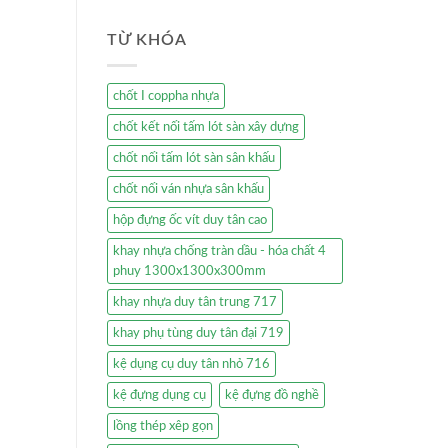
TỪ KHÓA
chốt I coppha nhựa
chốt kết nối tấm lót sàn xây dựng
chốt nối tấm lót sàn sân khấu
chốt nối ván nhựa sân khấu
hộp đựng ốc vít duy tân cao
khay nhựa chống tràn dầu - hóa chất 4
phuy 1300x1300x300mm
khay nhựa duy tân trung 717
khay phụ tùng duy tân đại 719
kệ dụng cụ duy tân nhỏ 716
kệ đựng dụng cụ
kệ đựng đồ nghề
lồng thép xêp gọn