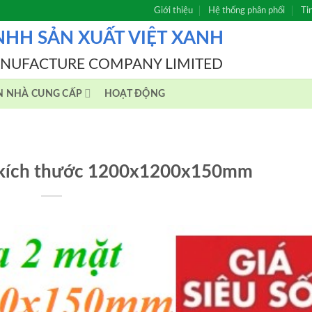
Giới thiệu
Hệ thống phân phối
Ti
NHH SẢN XUẤT VIỆT XANH
ANUFACTURE COMPANY LIMITED
N NHÀ CUNG CẤP
HOẠT ĐỘNG
t kích thước 1200x1200x150mm