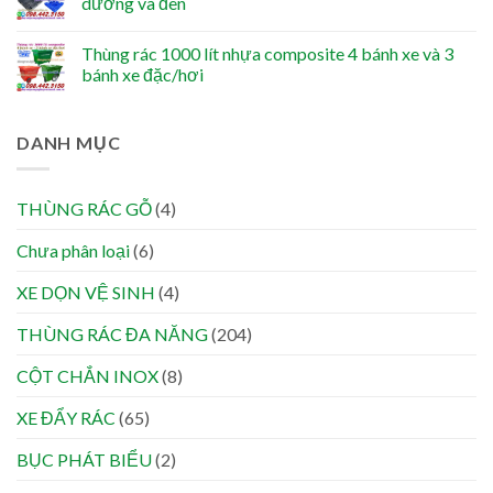
dương và đen
Thùng rác 1000 lít nhựa composite 4 bánh xe và 3
bánh xe đặc/hơi
DANH MỤC
THÙNG RÁC GỖ
(4)
Chưa phân loại
(6)
XE DỌN VỆ SINH
(4)
THÙNG RÁC ĐA NĂNG
(204)
CỘT CHẮN INOX
(8)
XE ĐẨY RÁC
(65)
BỤC PHÁT BIỂU
(2)