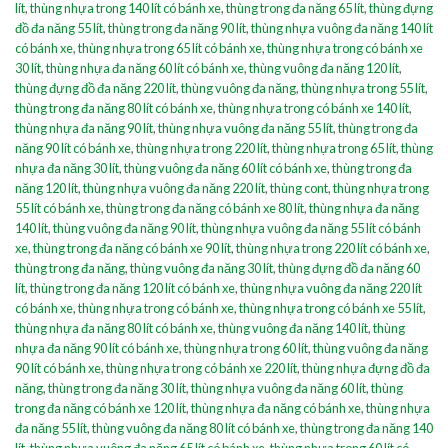
lít
,
thùng nhựa trong 140 lít có bánh xe
,
thùng trong đa năng 65 lít
,
thùng đựng
đồ đa năng 55 lít
,
thùng trong đa năng 90 lít
,
thùng nhựa vuông đa năng 140 lít
có bánh xe
,
thùng nhựa trong 65 lít có bánh xe
,
thùng nhựa trong có bánh xe
30 lít
,
thùng nhựa đa năng 60 lít có bánh xe
,
thùng vuông đa năng 120 lít
,
thùng đựng đồ đa năng 220 lít
,
thùng vuông đa năng
,
thùng nhựa trong 55 lít
,
thùng trong đa năng 80 lít có bánh xe
,
thùng nhựa trong có bánh xe 140 lít
,
thùng nhựa đa năng 90 lít
,
thùng nhựa vuông đa năng 55 lít
,
thùng trong đa
năng 90 lít có bánh xe
,
thùng nhựa trong 220 lít
,
thùng nhựa trong 65 lít
,
thùng
nhựa đa năng 30 lít
,
thùng vuông đa năng 60 lít có bánh xe
,
thùng trong đa
năng 120 lít
,
thùng nhựa vuông đa năng 220 lít
,
thùng cont
,
thùng nhựa trong
55 lít có bánh xe
,
thùng trong đa năng có bánh xe 80 lít
,
thùng nhựa đa năng
140 lít
,
thùng vuông đa năng 90 lít
,
thùng nhựa vuông đa năng 55 lít có bánh
xe
,
thùng trong đa năng có bánh xe 90 lít
,
thùng nhựa trong 220 lít có bánh xe
,
thùng trong đa năng
,
thùng vuông đa năng 30 lít
,
thùng đựng đồ đa năng 60
lít
,
thùng trong đa năng 120 lít có bánh xe
,
thùng nhựa vuông đa năng 220 lít
có bánh xe
,
thùng nhựa trong có bánh xe
,
thùng nhựa trong có bánh xe 55 lít
,
thùng nhựa đa năng 80 lít có bánh xe
,
thùng vuông đa năng 140 lít
,
thùng
nhựa đa năng 90 lít có bánh xe
,
thùng nhựa trong 60 lít
,
thùng vuông đa năng
90 lít có bánh xe
,
thùng nhựa trong có bánh xe 220 lít
,
thùng nhựa đựng đồ đa
năng
,
thùng trong đa năng 30 lít
,
thùng nhựa vuông đa năng 60 lít
,
thùng
trong đa năng có bánh xe 120 lít
,
thùng nhựa đa năng có bánh xe
,
thùng nhựa
đa năng 55 lít
,
thùng vuông đa năng 80 lít có bánh xe
,
thùng trong đa năng 140
lít
,
thùng nhựa vuông đa năng 65 lít có bánh xe
,
thùng nhựa trong 60 lít có