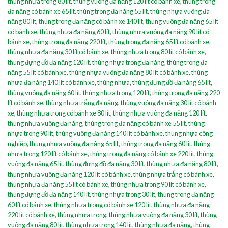
thùng nhựa trong 80 lít
,
thùng vuông đa năng 120 lít có bánh xe
,
thùng trong
đa năng có bánh xe 65 lít
,
thùng trong đa năng 55 lít
,
thùng nhựa vuông đa
năng 80 lít
,
thùng trong đa năng có bánh xe 140 lít
,
thùng vuông đa năng 65 lít
có bánh xe
,
thùng nhựa đa năng 60 lít
,
thùng nhựa vuông đa năng 90 lít có
bánh xe
,
thùng trong đa năng 220 lít
,
thùng trong đa năng 65 lít có bánh xe
,
thùng nhựa đa năng 30 lít có bánh xe
,
thùng nhựa trong 80 lít có bánh xe
,
thùng đựng đồ đa năng 120 lít
,
thùng nhựa trong đa năng
,
thùng trong đa
năng 55 lít có bánh xe
,
thùng nhựa vuông đa năng 80 lít có bánh xe
,
thùng
nhựa đa năng 140 lít có bánh xe
,
thùng nhựa
,
thùng đựng đồ đa năng 65 lít
,
thùng vuông đa năng 60 lít
,
thùng nhựa trong 120 lít
,
thùng trong đa năng 220
lít có bánh xe
,
thùng nhựa trắng đa năng
,
thùng vuông đa năng 30 lít có bánh
xe
,
thùng nhựa trong có bánh xe 80 lít
,
thùng nhựa vuông đa năng 120 lít
,
thùng nhựa vuông đa năng
,
thùng trong đa năng có bánh xe 55 lít
,
thùng
nhựa trong 90 lít
,
thùng vuông đa năng 140 lít có bánh xe
,
thùng nhựa công
nghiệp
,
thùng nhựa vuông đa năng 65 lít
,
thùng trong đa năng 60 lít
,
thùng
nhựa trong 120 lít có bánh xe
,
thùng trong đa năng có bánh xe 220 lít
,
thùng
vuông đa năng 65 lít
,
thùng đựng đồ đa năng 30 lít
,
thùng nhựa đa năng 80 lít
,
thùng nhựa vuông đa năng 120 lít có bánh xe
,
thùng nhựa trắng có bánh xe
,
thùng nhựa đa năng 55 lít có bánh xe
,
thùng nhựa trong 90 lít có bánh xe
,
thùng đựng đồ đa năng 140 lít
,
thùng nhựa trong 30 lít
,
thùng trong đa năng
60 lít có bánh xe
,
thùng nhựa trong có bánh xe 120 lít
,
thùng nhựa đa năng
220 lít có bánh xe
,
thùng nhựa trong
,
thùng nhựa vuông đa năng 30 lít
,
thùng
vuông đa năng 80 lít
,
thùng nhựa trong 140 lít
,
thùng nhựa đa năng
,
thùng