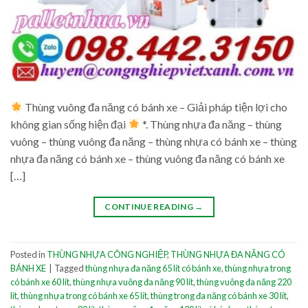
Thùng vuông đa năng có bánh xe – Giải pháp tiện lợi cho
không gian sống hiện đại
*. Thùng nhựa đa năng – thùng
vuông – thùng vuông đa năng – thùng nhựa có bánh xe – thùng
nhựa đa năng có bánh xe – thùng vuông đa năng có bánh xe
[…]
CONTINUE READING
→
Posted in
THÙNG NHỰA CÔNG NGHIỆP
,
THÙNG NHỰA ĐA NĂNG CÓ
BÁNH XE
|
Tagged
thùng nhựa đa năng 65 lít có bánh xe
,
thùng nhựa trong
có bánh xe 60 lít
,
thùng nhựa vuông đa năng 90 lít
,
thùng vuông đa năng 220
lít
,
thùng nhựa trong có bánh xe 65 lít
,
thùng trong đa năng có bánh xe 30 lít
,