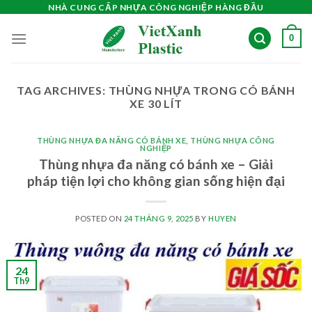
Skip
NHÀ CUNG CẤP NHỰA CÔNG NGHIỆP HÀNG ĐẦU
to
0
content
TAG ARCHIVES:
THÙNG NHỰA TRONG CÓ BÁNH
XE 30 LÍT
THÙNG NHỰA ĐA NĂNG CÓ BÁNH XE
,
THÙNG NHỰA CÔNG
NGHIỆP
Thùng nhựa đa năng có bánh xe – Giải
pháp tiện lợi cho không gian sống hiện đại
POSTED ON
24 THÁNG 9, 2025
BY
HUYEN
24
Th9