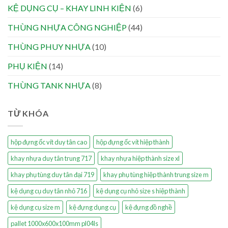
KỆ DỤNG CỤ – KHAY LINH KIỆN
(6)
THÙNG NHỰA CÔNG NGHIỆP
(44)
THÙNG PHUY NHỰA
(10)
PHỤ KIỆN
(14)
THÙNG TANK NHỰA
(8)
TỪ KHÓA
hộp đựng ốc vít duy tân cao
hộp đựng ốc vít hiệp thành
khay nhựa duy tân trung 717
khay nhựa hiệp thành size xl
khay phụ tùng duy tân đại 719
khay phụ tùng hiệp thành trung size m
kệ dụng cụ duy tân nhỏ 716
kệ dụng cụ nhỏ size s hiệp thành
kệ dụng cụ size m
kệ đựng dụng cụ
kệ đựng đồ nghề
pallet 1000x600x100mm pl04ls