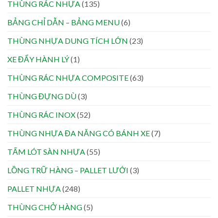
THÙNG RÁC NHỰA
(135)
BẢNG CHỈ DẪN – BẢNG MENU
(6)
THÙNG NHỰA DUNG TÍCH LỚN
(23)
XE ĐẨY HÀNH LÝ
(1)
THÙNG RÁC NHỰA COMPOSITE
(63)
THÙNG ĐỰNG DÙ
(3)
THÙNG RÁC INOX
(52)
THÙNG NHỰA ĐA NĂNG CÓ BÁNH XE
(7)
TẤM LÓT SÀN NHỰA
(55)
LỒNG TRỮ HÀNG – PALLET LƯỚI
(3)
PALLET NHỰA
(248)
THÙNG CHỞ HÀNG
(5)