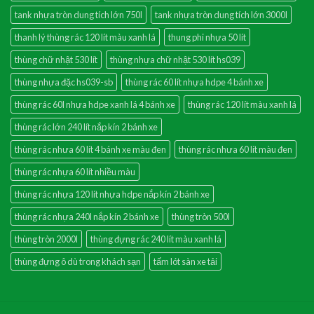
tank nhựa tròn dung tích lớn 750l
tank nhựa tròn dung tích lớn 3000l
thanh lý thùng rác 120 lít màu xanh lá
thung phi nhựa 50 lít
thùng chữ nhật 530 lít
thùng nhựa chữ nhật 530 lít hs039
thùng nhựa đặc hs039-sb
thùng rác 60 lít nhựa hdpe 4 bánh xe
thùng rác 60l nhựa hdpe xanh lá 4 bánh xe
thùng rác 120 lít màu xanh lá
thùng rác lớn 240 lít nắp kín 2 bánh xe
thùng rác nhưa 60 lít 4 bánh xe màu đen
thùng rác nhưa 60 lít màu đen
thùng rác nhựa 60 lít nhiều màu
thùng rác nhựa 120 lít nhựa hdpe nắp kín 2 bánh xe
thùng rác nhựa 240l nắp kín 2 bánh xe
thùng tròn 500l
thùng tròn 2000l
thùng đựng rác 240 lít màu xanh lá
thùng đựng ô dù trong khách sạn
tấm lót sàn xe tải