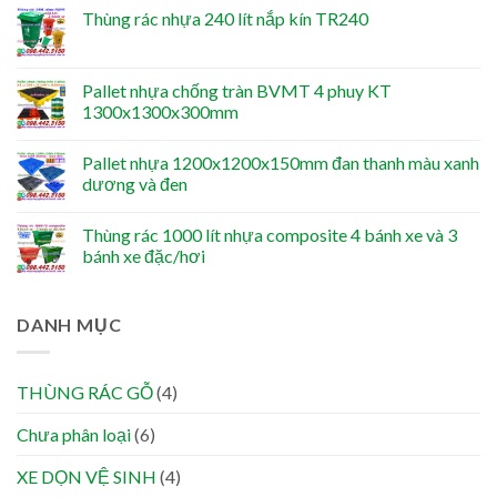
Thùng rác nhựa 240 lít nắp kín TR240
Pallet nhựa chống tràn BVMT 4 phuy KT
1300x1300x300mm
Pallet nhựa 1200x1200x150mm đan thanh màu xanh
dương và đen
Thùng rác 1000 lít nhựa composite 4 bánh xe và 3
bánh xe đặc/hơi
DANH MỤC
THÙNG RÁC GỖ
(4)
Chưa phân loại
(6)
XE DỌN VỆ SINH
(4)