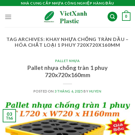
Skip
NHÀ CUNG CẤP NHỰA CÔNG NGHIỆP HÀNG ĐẦU
to
0
content
TAG ARCHIVES:
KHAY NHỰA CHỐNG TRÀN DẦU –
HÓA CHẤT LOẠI 1 PHUY 720X720X160MM
PALLET NHỰA
Pallet nhựa chống tràn 1 phuy
720x720x160mm
POSTED ON
3 THÁNG 6, 2025
BY
HUYEN
03
Th6