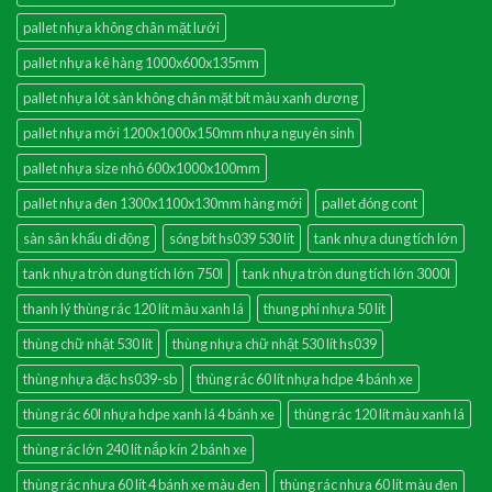
pallet nhựa không chân mặt lưới
pallet nhựa kê hàng 1000x600x135mm
pallet nhựa lót sàn không chân mặt bít màu xanh dương
pallet nhựa mới 1200x1000x150mm nhựa nguyên sinh
pallet nhựa size nhỏ 600x1000x100mm
pallet nhựa đen 1300x1100x130mm hàng mới
pallet đóng cont
sàn sân khấu di động
sóng bít hs039 530 lít
tank nhựa dung tích lớn
tank nhựa tròn dung tích lớn 750l
tank nhựa tròn dung tích lớn 3000l
thanh lý thùng rác 120 lít màu xanh lá
thung phi nhựa 50 lít
thùng chữ nhật 530 lít
thùng nhựa chữ nhật 530 lít hs039
thùng nhựa đặc hs039-sb
thùng rác 60 lít nhựa hdpe 4 bánh xe
thùng rác 60l nhựa hdpe xanh lá 4 bánh xe
thùng rác 120 lít màu xanh lá
thùng rác lớn 240 lít nắp kín 2 bánh xe
thùng rác nhưa 60 lít 4 bánh xe màu đen
thùng rác nhưa 60 lít màu đen