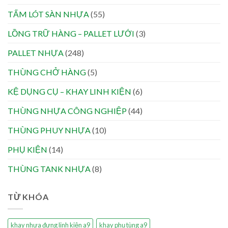
TẤM LÓT SÀN NHỰA
(55)
LỒNG TRỮ HÀNG – PALLET LƯỚI
(3)
PALLET NHỰA
(248)
THÙNG CHỞ HÀNG
(5)
KỆ DỤNG CỤ – KHAY LINH KIỆN
(6)
THÙNG NHỰA CÔNG NGHIỆP
(44)
THÙNG PHUY NHỰA
(10)
PHỤ KIỆN
(14)
THÙNG TANK NHỰA
(8)
TỪ KHÓA
khay nhựa đựng linh kiện a9
khay phụ tùng a9