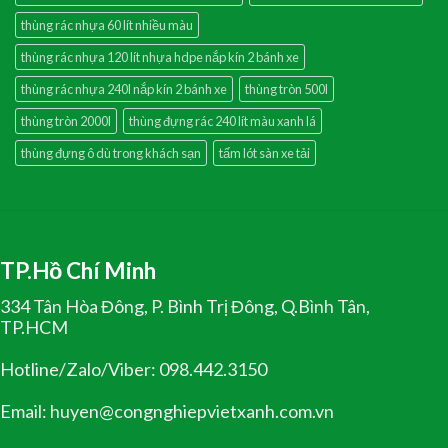
thùng rác nhựa 60 lít nhiều màu
thùng rác nhựa 120 lít nhựa hdpe nắp kín 2 bánh xe
thùng rác nhựa 240l nắp kín 2 bánh xe
thùng tròn 500l
thùng tròn 2000l
thùng đựng rác 240 lít màu xanh lá
thùng đựng ô dù trong khách sạn
tấm lót sàn xe tải
TP.Hồ Chí Minh
334 Tân Hòa Đông, P. Bình Trị Đông, Q.Bình Tân,
TP.HCM
Hotline/Zalo/Viber: 098.442.3150
Email: huyen@congnghiepvietxanh.com.vn