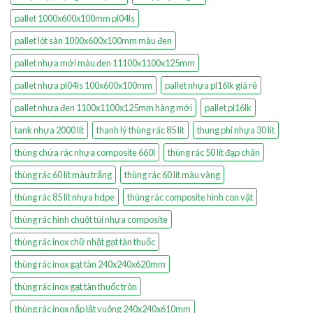
pallet 1000x600x100mm pl04ls
pallet lót sàn 1000x600x100mm màu đen
pallet nhựa mới màu đen 11100x1100x125mm
pallet nhựa pl04ls 100x600x100mm
pallet nhựa pl16lk giá rẻ
pallet nhựa đen 1100x1100x125mm hàng mới
pallet pl16lk
tank nhựa 2000 lít
thanh lý thùng rác 85 lít
thung phi nhựa 30 lít
thùng chứa rác nhựa composite 660l
thùng rác 50 lít đạp chân
thùng rác 60 lít màu trắng
thùng rác 60 lít màu vàng
thùng rác 85 lít nhựa hdpe
thùng rác composite hình con vật
thùng rác hình chuột túi nhựa composite
thùng rác inox chữ nhật gạt tàn thuốc
thùng rác inox gạt tàn 240x240x620mm
thùng rác inox gạt tàn thuốc tròn
thùng rác inox nắp lật vuông 240x240x610mm