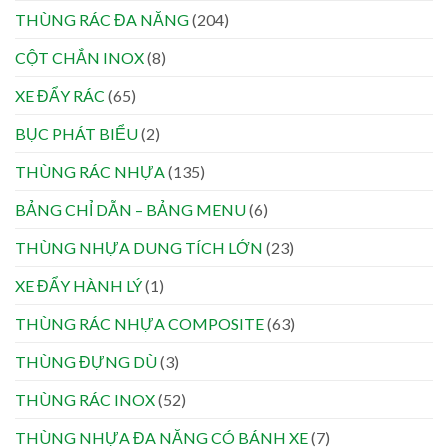
THÙNG RÁC ĐA NĂNG
(204)
CỘT CHẮN INOX
(8)
XE ĐẨY RÁC
(65)
BỤC PHÁT BIỂU
(2)
THÙNG RÁC NHỰA
(135)
BẢNG CHỈ DẪN – BẢNG MENU
(6)
THÙNG NHỰA DUNG TÍCH LỚN
(23)
XE ĐẨY HÀNH LÝ
(1)
THÙNG RÁC NHỰA COMPOSITE
(63)
THÙNG ĐỰNG DÙ
(3)
THÙNG RÁC INOX
(52)
THÙNG NHỰA ĐA NĂNG CÓ BÁNH XE
(7)