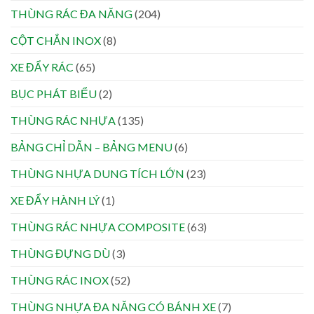
THÙNG RÁC ĐA NĂNG
(204)
CỘT CHẮN INOX
(8)
XE ĐẨY RÁC
(65)
BỤC PHÁT BIỂU
(2)
THÙNG RÁC NHỰA
(135)
BẢNG CHỈ DẪN – BẢNG MENU
(6)
THÙNG NHỰA DUNG TÍCH LỚN
(23)
XE ĐẨY HÀNH LÝ
(1)
THÙNG RÁC NHỰA COMPOSITE
(63)
THÙNG ĐỰNG DÙ
(3)
THÙNG RÁC INOX
(52)
THÙNG NHỰA ĐA NĂNG CÓ BÁNH XE
(7)