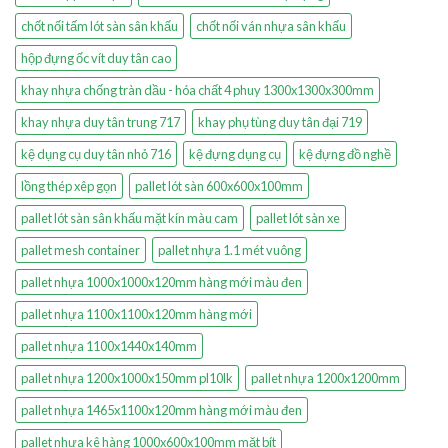
chốt nối tấm lót sàn sân khấu
chốt nối ván nhựa sân khấu
hộp đựng ốc vít duy tân cao
khay nhựa chống tràn dầu - hóa chất 4 phuy 1300x1300x300mm
khay nhựa duy tân trung 717
khay phụ tùng duy tân đại 719
kệ dụng cụ duy tân nhỏ 716
kệ đựng dụng cụ
kệ đựng đồ nghề
lồng thép xêp gọn
pallet lót sàn 600x600x100mm
pallet lót sàn sân khấu mặt kín màu cam
pallet lót sàn xe
pallet mesh container
pallet nhựa 1.1 mét vuông
pallet nhựa 1000x1000x120mm hàng mới màu đen
pallet nhựa 1100x1100x120mm hàng mới
pallet nhựa 1100x1440x140mm
pallet nhựa 1200x1000x150mm pl10lk
pallet nhựa 1200x1200mm
pallet nhựa 1465x1100x120mm hàng mới màu đen
pallet nhựa kê hàng 1000x600x100mm mặt bít