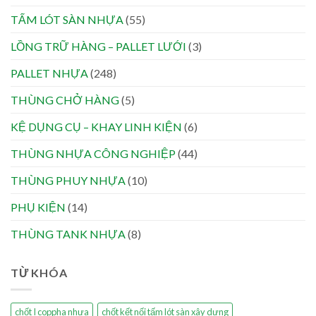
TẤM LÓT SÀN NHỰA
(55)
LỒNG TRỮ HÀNG – PALLET LƯỚI
(3)
PALLET NHỰA
(248)
THÙNG CHỞ HÀNG
(5)
KỆ DỤNG CỤ – KHAY LINH KIỆN
(6)
THÙNG NHỰA CÔNG NGHIỆP
(44)
THÙNG PHUY NHỰA
(10)
PHỤ KIỆN
(14)
THÙNG TANK NHỰA
(8)
TỪ KHÓA
chốt I coppha nhựa
chốt kết nối tấm lót sàn xây dựng