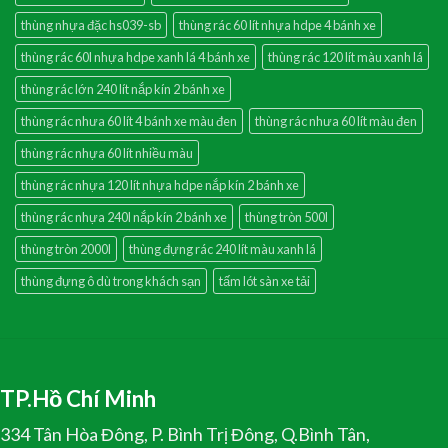
thùng nhựa đặc hs039-sb
thùng rác 60 lít nhựa hdpe 4 bánh xe
thùng rác 60l nhựa hdpe xanh lá 4 bánh xe
thùng rác 120 lít màu xanh lá
thùng rác lớn 240 lít nắp kín 2 bánh xe
thùng rác nhưa 60 lít 4 bánh xe màu đen
thùng rác nhưa 60 lít màu đen
thùng rác nhựa 60 lít nhiều màu
thùng rác nhựa 120 lít nhựa hdpe nắp kín 2 bánh xe
thùng rác nhựa 240l nắp kín 2 bánh xe
thùng tròn 500l
thùng tròn 2000l
thùng đựng rác 240 lít màu xanh lá
thùng đựng ô dù trong khách sạn
tấm lót sàn xe tải
TP.Hồ Chí Minh
334 Tân Hòa Đông, P. Bình Trị Đông, Q.Bình Tân,