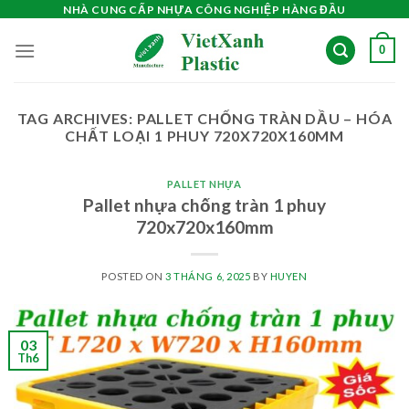
Skip
NHÀ CUNG CẤP NHỰA CÔNG NGHIỆP HÀNG ĐẦU
to
0
content
TAG ARCHIVES:
PALLET CHỐNG TRÀN DẦU – HÓA
CHẤT LOẠI 1 PHUY 720X720X160MM
PALLET NHỰA
Pallet nhựa chống tràn 1 phuy
720x720x160mm
POSTED ON
3 THÁNG 6, 2025
BY
HUYEN
03
Th6