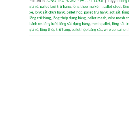
Posted in
LỒNG TRỮ HÀNG - PALLET LƯỚI
|
Tagged
lồng 
giá rẻ
,
pallet lưới trữ hàng
,
lồng thép mạ kẽm
,
pallet steel
,
lồn
xe
,
lồng sắt chứa hàng
,
pallet hộp. pallet trữ hàng
,
sọt sắt
,
lồng
lồng trữ hàng
,
lồng thép đựng hàng
,
pallet mesh
,
wire mesh co
bánh xe
,
lồng lưới
,
lồng sắt đựng hàng
,
mesh pallet
,
lồng sắt t
giá rẻ
,
lồng thép trữ hàng
,
pallet hộp bằng sắt
,
wire container
,