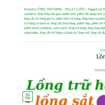
Posted in
LỒNG TRỮ HÀNG - PALLET LƯỚI
|
Tagged
sọt t
container
,
lồng thép xêp gọn
,
pallet lưới
,
pallet sắt dạng lưới
,
s
lồng sắt trữ hàng giá rẻ
,
pallet lưới trữ hàng
,
lồng thép mạ kẽ
trữ hàng có bánh xe
,
lồng sắt chứa hàng
,
pallet hộp. pallet trữ
pallet mesh container
,
wire mesh
,
lồng trữ hàng
,
lồng thép đự
steel pallet
,
lồng sắt trữ hàng có bánh xe
,
lồng lưới
,
lồng sắt đ
LỒ
Lồn
POSTE
25
Th8