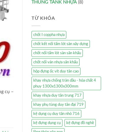
THÙNG TANK NHỰA
(8)
TỪ KHÓA
chốt I coppha nhựa
chốt kết nối tấm lót sàn xây dựng
chốt nối tấm lót sàn sân khấu
chốt nối ván nhựa sân khấu
hộp đựng ốc vít duy tân cao
khay nhựa chống tràn dầu - hóa chất 4
phuy 1300x1300x300mm
ng cụ –
khay nhựa duy tân trung 717
khay phụ tùng duy tân đại 719
kệ dụng cụ duy tân nhỏ 716
kệ đựng dụng cụ
kệ đựng đồ nghề
lồng thép xêp gọn