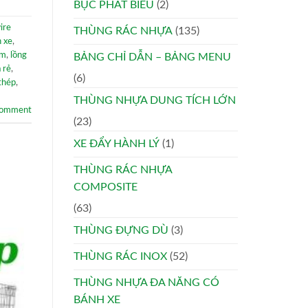
BỤC PHÁT BIỂU
(2)
ire
THÙNG RÁC NHỰA
(135)
h xe
,
ẽm
,
lồng
BẢNG CHỈ DẪN – BẢNG MENU
 rẻ
,
(6)
 thép
,
THÙNG NHỰA DUNG TÍCH LỚN
comment
(23)
XE ĐẨY HÀNH LÝ
(1)
THÙNG RÁC NHỰA
COMPOSITE
(63)
THÙNG ĐỰNG DÙ
(3)
THÙNG RÁC INOX
(52)
THÙNG NHỰA ĐA NĂNG CÓ
BÁNH XE