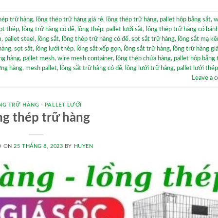
hép trữ hàng
,
lồng thép trữ hàng giá rẻ
,
lồng thép trữ hàng
,
pallet hộp bằng sắt
,
w
ọt thép
,
lồng trữ hàng có đế
,
lồng thép
,
pallet lưới sắt
,
lồng thép trữ hàng có bán
m
,
pallet steel
,
lồng sắt
,
lồng thép trữ hàng có đế
,
sọt sắt trữ hàng
,
lồng sắt mạ k
 hàng
,
sọt sắt
,
lồng lưới thép
,
lồng sắt xếp gọn
,
lồng sắt trữ hàng
,
lồng trữ hàng giá
ng hàng
,
pallet mesh
,
wire mesh container
,
lồng thép chứa hàng
,
pallet hộp bằng
ựng hàng
,
mesh pallet
,
lồng sắt trữ hàng có đế
,
lồng lưới trữ hàng
,
pallet lưới thép
Leave a 
NG TRỮ HÀNG - PALLET LƯỚI
g thép trữ hàng
D ON
25 THÁNG 8, 2023
BY
HUYEN