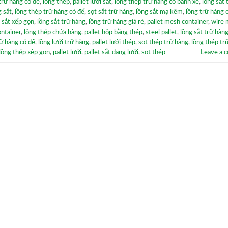
trữ hàng có đế
,
lồng thép
,
pallet lưới sắt
,
lồng thép trữ hàng có bánh xe
,
lồng sắt 
g sắt
,
lồng thép trữ hàng có đế
,
sọt sắt trữ hàng
,
lồng sắt mạ kẽm
,
lồng trữ hàng 
 sắt xếp gọn
,
lồng sắt trữ hàng
,
lồng trữ hàng giá rẻ
,
pallet mesh container
,
wire 
ntainer
,
lồng thép chứa hàng
,
pallet hộp bằng thép
,
steel pallet
,
lồng sắt trữ hàn
rữ hàng có đế
,
lồng lưới trữ hàng
,
pallet lưới thép
,
sọt thép trữ hàng
,
lồng thép tr
lồng thép xêp gọn
,
pallet lưới
,
pallet sắt dạng lưới
,
sọt thép
Leave a 