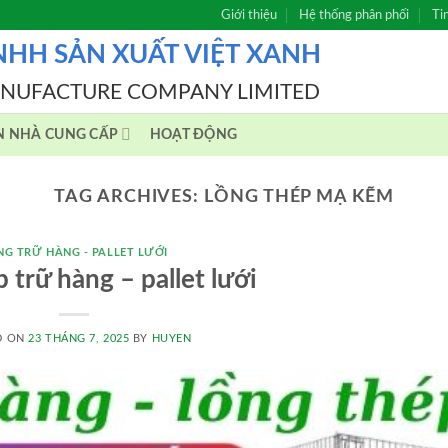
Giới thiệu
Hệ thống phân phối
Ti
NHH SẢN XUẤT VIỆT XANH
ANUFACTURE COMPANY LIMITED
N NHÀ CUNG CẤP
HOẠT ĐỘNG
TAG ARCHIVES:
LỒNG THÉP MẠ KẼM
NG TRỮ HÀNG - PALLET LƯỚI
 trữ hàng – pallet lưới
D ON
23 THÁNG 7, 2025
BY
HUYEN