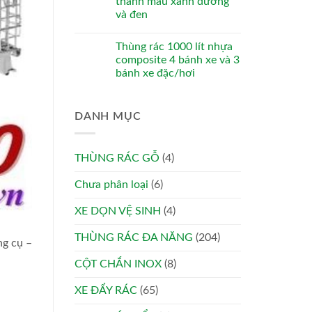
thanh màu xanh dương
và đen
Thùng rác 1000 lít nhựa
composite 4 bánh xe và 3
bánh xe đặc/hơi
DANH MỤC
THÙNG RÁC GỖ
(4)
Chưa phân loại
(6)
XE DỌN VỆ SINH
(4)
THÙNG RÁC ĐA NĂNG
(204)
ng cụ –
CỘT CHẮN INOX
(8)
XE ĐẨY RÁC
(65)