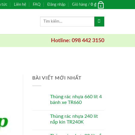
n tức
Liên hệ
FAQ
Đăng nhập
Giỏ hàng /
0
₫
0
Tìm
kiếm:
Hotline: 098 442 3150
BÀI VIẾT MỚI NHẤT
Thùng rác nhựa 660 lít 4
bánh xe TR660
Thùng rác nhựa 240 lít
nắp kín TR240K