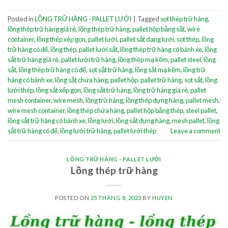
Posted in
LỒNG TRỮ HÀNG - PALLET LƯỚI
|
Tagged
sọt thép trữ hàng
,
lồng thép trữ hàng giá rẻ
,
lồng thép trữ hàng
,
pallet hộp bằng sắt
,
wire
container
,
lồng thép xêp gọn
,
pallet lưới
,
pallet sắt dạng lưới
,
sọt thép
,
lồng
trữ hàng có đế
,
lồng thép
,
pallet lưới sắt
,
lồng thép trữ hàng có bánh xe
,
lồng
sắt trữ hàng giá rẻ
,
pallet lưới trữ hàng
,
lồng thép mạ kẽm
,
pallet steel
,
lồng
sắt
,
lồng thép trữ hàng có đế
,
sọt sắt trữ hàng
,
lồng sắt mạ kẽm
,
lồng trữ
hàng có bánh xe
,
lồng sắt chứa hàng
,
pallet hộp. pallet trữ hàng
,
sọt sắt
,
lồng
lưới thép
,
lồng sắt xếp gọn
,
lồng sắt trữ hàng
,
lồng trữ hàng giá rẻ
,
pallet
mesh container
,
wire mesh
,
lồng trữ hàng
,
lồng thép đựng hàng
,
pallet mesh
,
wire mesh container
,
lồng thép chứa hàng
,
pallet hộp bằng thép
,
steel pallet
,
lồng sắt trữ hàng có bánh xe
,
lồng lưới
,
lồng sắt đựng hàng
,
mesh pallet
,
lồng
sắt trữ hàng có đế
,
lồng lưới trữ hàng
,
pallet lưới thép
Leave a comment
LỒNG TRỮ HÀNG - PALLET LƯỚI
Lồng thép trữ hàng
POSTED ON
25 THÁNG 8, 2023
BY
HUYEN