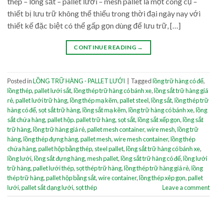
thép – lồng sắt – pallet lưới – mesh pallet là một công cụ –
thiết bị lưu trữ không thể thiếu trong thời đại ngày nay với
thiết kế đặc biệt có thể gấp gọn dùng để lưu trữ, […]
CONTINUE READING
→
Posted in
LỒNG TRỮ HÀNG - PALLET LƯỚI
|
Tagged
lồng trữ hàng có đế
,
lồng thép
,
pallet lưới sắt
,
lồng thép trữ hàng có bánh xe
,
lồng sắt trữ hàng giá
rẻ
,
pallet lưới trữ hàng
,
lồng thép mạ kẽm
,
pallet steel
,
lồng sắt
,
lồng thép trữ
hàng có đế
,
sọt sắt trữ hàng
,
lồng sắt mạ kẽm
,
lồng trữ hàng có bánh xe
,
lồng
sắt chứa hàng
,
pallet hộp. pallet trữ hàng
,
sọt sắt
,
lồng sắt xếp gọn
,
lồng sắt
trữ hàng
,
lồng trữ hàng giá rẻ
,
pallet mesh container
,
wire mesh
,
lồng trữ
hàng
,
lồng thép đựng hàng
,
pallet mesh
,
wire mesh container
,
lồng thép
chứa hàng
,
pallet hộp bằng thép
,
steel pallet
,
lồng sắt trữ hàng có bánh xe
,
lồng lưới
,
lồng sắt đựng hàng
,
mesh pallet
,
lồng sắt trữ hàng có đế
,
lồng lưới
trữ hàng
,
pallet lưới thép
,
sọt thép trữ hàng
,
lồng thép trữ hàng giá rẻ
,
lồng
thép trữ hàng
,
pallet hộp bằng sắt
,
wire container
,
lồng thép xêp gọn
,
pallet
lưới
,
pallet sắt dạng lưới
,
sọt thép
Leave a comment