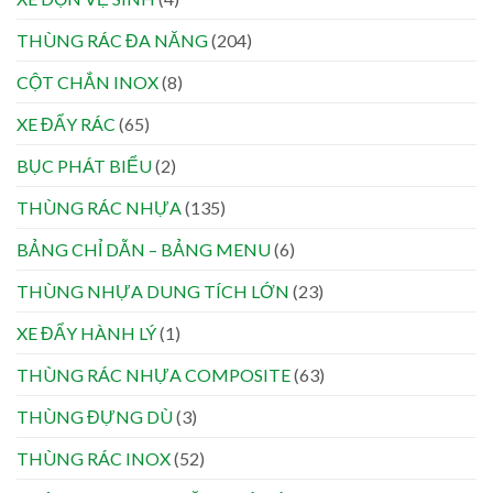
THÙNG RÁC ĐA NĂNG
(204)
CỘT CHẮN INOX
(8)
XE ĐẨY RÁC
(65)
BỤC PHÁT BIỂU
(2)
THÙNG RÁC NHỰA
(135)
BẢNG CHỈ DẪN – BẢNG MENU
(6)
THÙNG NHỰA DUNG TÍCH LỚN
(23)
XE ĐẨY HÀNH LÝ
(1)
THÙNG RÁC NHỰA COMPOSITE
(63)
THÙNG ĐỰNG DÙ
(3)
THÙNG RÁC INOX
(52)