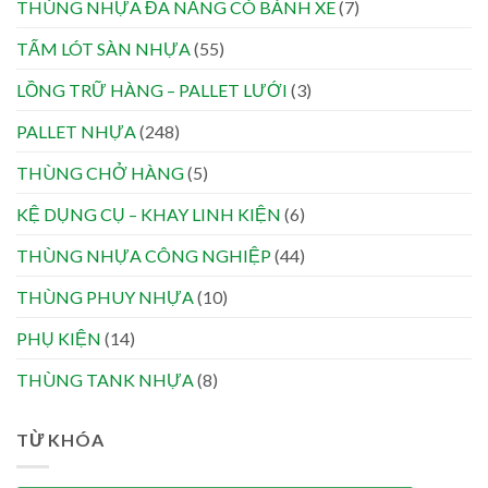
THÙNG NHỰA ĐA NĂNG CÓ BÁNH XE
(7)
TẤM LÓT SÀN NHỰA
(55)
LỒNG TRỮ HÀNG – PALLET LƯỚI
(3)
PALLET NHỰA
(248)
THÙNG CHỞ HÀNG
(5)
KỆ DỤNG CỤ – KHAY LINH KIỆN
(6)
THÙNG NHỰA CÔNG NGHIỆP
(44)
THÙNG PHUY NHỰA
(10)
PHỤ KIỆN
(14)
THÙNG TANK NHỰA
(8)
TỪ KHÓA