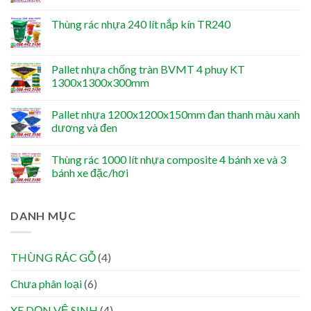
Thùng rác nhựa 240 lít nắp kín TR240
Pallet nhựa chống tràn BVMT 4 phuy KT
1300x1300x300mm
Pallet nhựa 1200x1200x150mm đan thanh màu xanh
dương và đen
Thùng rác 1000 lít nhựa composite 4 bánh xe và 3
bánh xe đặc/hơi
DANH MỤC
THÙNG RÁC GỖ
(4)
Chưa phân loại
(6)
XE DỌN VỆ SINH
(4)