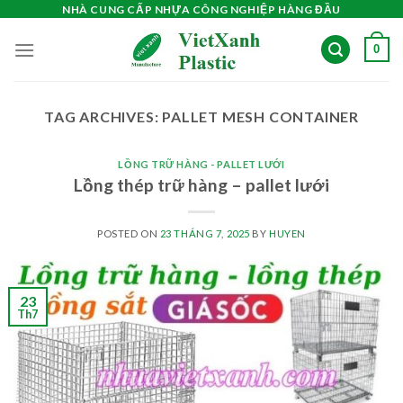
Skip
NHÀ CUNG CẤP NHỰA CÔNG NGHIỆP HÀNG ĐẦU
to
0
content
TAG ARCHIVES:
PALLET MESH CONTAINER
LỒNG TRỮ HÀNG - PALLET LƯỚI
Lồng thép trữ hàng – pallet lưới
POSTED ON
23 THÁNG 7, 2025
BY
HUYEN
23
Th7