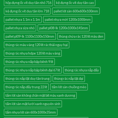
hộp đựng ốc vít duy tân nhỏ 716
kệ đựng ốc vít duy tân cao
kệ đựng ốc vít duy tân lớn 718
pallet lót sàn 600x600x100mm
pallet nhựa 1.1m x 1.1m
pallet nhựa mới 1200x1000mm
pallet nhựa size nhỏ
pallet pl08-lk 1200x1000x145mm
pallet pl09-lk 1100x1100x150mm
thùng chứa rác 120 lít màu đen
thùng rác màu vàng 120 lít rác thải nguy hại
thùng rác nhựa hdpe 120 lít màu vàng
thùng rác nhựa nắp bập bênh 9 lít
thùng rác nhựa nắp bập bênh đại 67 lít
thùng rác nhựa nắp đẩy
thùng rác nắp lật duy tân trung
thùng rác nắp lật đại
thùng rác nắp đẩy trung 22 lít
tấm lót sàn chuồng mèo
tấm lót sàn không chân mặt bít màu xanh dương
tấm lót sàn mặt lưới xanh nguyên sinh
tấm nhựa lót sàn 600x1000x35mm