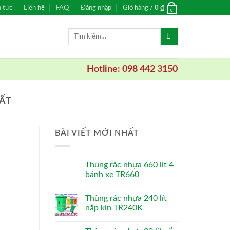
n tức
Liên hệ
FAQ
Đăng nhập
Giỏ hàng /
0
₫
0
Tìm
kiếm:
Hotline: 098 442 3150
ẤT
BÀI VIẾT MỚI NHẤT
Thùng rác nhựa 660 lít 4
bánh xe TR660
Thùng rác nhựa 240 lít
nắp kín TR240K