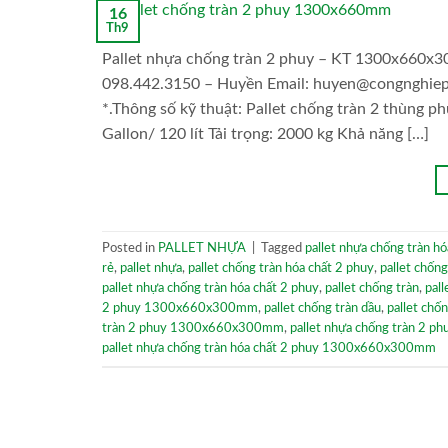
16
Th9
Pallet nhựa chống tràn 2 phuy – KT 1300x660x30
098.442.3150 – Huyền Email: huyen@congnghiepv
*.Thông số kỹ thuật: Pallet chống tràn 2 thùng 
Gallon/ 120 lít Tải trọng: 2000 kg Khả năng […]
Posted in
PALLET NHỰA
|
Tagged
pallet nhựa chống tràn hó
rẻ
,
pallet nhựa
,
pallet chống tràn hóa chất 2 phuy
,
pallet chống
pallet nhựa chống tràn hóa chất 2 phuy
,
pallet chống tràn
,
pal
2 phuy 1300x660x300mm
,
pallet chống tràn dầu
,
pallet ch
tràn 2 phuy 1300x660x300mm
,
pallet nhựa chống tràn 2 ph
pallet nhựa chống tràn hóa chất 2 phuy 1300x660x300mm