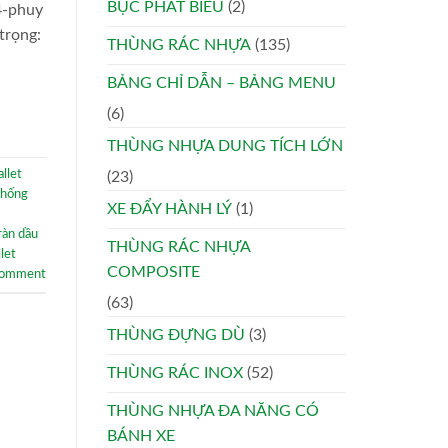
BỤC PHÁT BIỂU
(2)
4-phuy
trọng:
THÙNG RÁC NHỰA
(135)
BẢNG CHỈ DẪN – BẢNG MENU
(6)
THÙNG NHỰA DUNG TÍCH LỚN
allet
(23)
chống
XE ĐẨY HÀNH LÝ
(1)
ràn dầu
THÙNG RÁC NHỰA
llet
COMPOSITE
comment
(63)
THÙNG ĐỰNG DÙ
(3)
THÙNG RÁC INOX
(52)
THÙNG NHỰA ĐA NĂNG CÓ
BÁNH XE