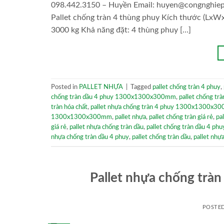
098.442.3150 – Huyền Email: huyen@congnghiepv
Pallet chống tràn 4 thùng phuy Kích thước (LxWxH
3000 kg Khả năng đặt: 4 thùng phuy […]
Posted in
PALLET NHỰA
|
Tagged
pallet chống tràn 4 phuy
,
chống tràn dầu 4 phuy 1300x1300x300mm
,
pallet chống trà
tràn hóa chất
,
pallet nhựa chống tràn 4 phuy 1300x1300x3
1300x1300x300mm
,
pallet nhựa
,
pallet chống tràn giá rẻ
,
pa
giá rẻ
,
pallet nhựa chống tràn dầu
,
pallet chống tràn dầu 4 phu
nhựa chống tràn dầu 4 phuy
,
pallet chống tràn dầu
,
pallet nhự
Pallet nhựa chống tr
POSTE