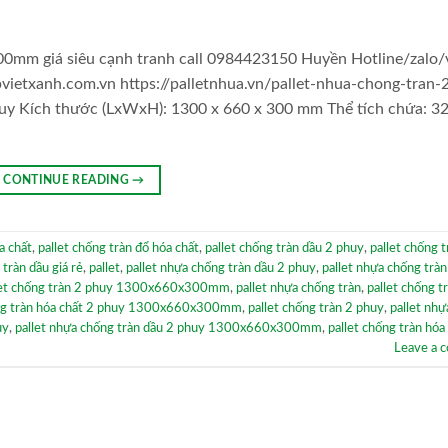
0mm giá siêu cạnh tranh call 0984423150 Huyền Hotline/zalo/v
ietxanh.com.vn https://palletnhua.vn/pallet-nhua-chong-tran-
phuy Kích thước (LxWxH): 1300 x 660 x 300 mm Thể tích chứa: 3
CONTINUE READING
→
a chất
,
pallet chống tràn đổ hóa chất
,
pallet chống tràn dầu 2 phuy
,
pallet chống t
 tràn dầu giá rẻ
,
pallet
,
pallet nhựa chống tràn dầu 2 phuy
,
pallet nhựa chống tràn
let chống tràn 2 phuy 1300x660x300mm
,
pallet nhựa chống tràn
,
pallet chống t
ống tràn hóa chất 2 phuy 1300x660x300mm
,
pallet chống tràn 2 phuy
,
pallet nh
uy
,
pallet nhựa chống tràn dầu 2 phuy 1300x660x300mm
,
pallet chống tràn hóa
Leave a 