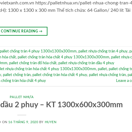
ietxanh.com.vn https://palletnhua.vn/pallet-nhua-chong-tran-
): 1300 x 1300 x 300 mm Thể tích chứa: 64 Gallon/ 240 lít Tải 
CONTINUE READING
→
pallet chống tràn 4 phuy 1300x1300x300mm
,
pallet nhựa chống tràn 4 phuy
,
p
n hóa chất
,
pallet chống tràn hóa chất 4 phuy 1300x1300x300mm
,
pallet nhựa 
00mm
,
pallet chống tràn đổ hóa chất
,
pallet nhựa chống tràn dầu 4 phuy
llet nhựa chống tràn hóa chất 4 phuy 1300x1300x300mm
,
pallet
,
pallet chống t
y
,
pallet chống tràn
,
pallet chống tràn hóa chất 4 phuy
,
pallet nhựa chống tràn
,
pa
a chống tràn hóa chất 4 phuy
Leave a 
PALLET NHỰA
àn dầu 2 phuy – KT 1300x600x300mm
D ON
16 THÁNG 9, 2020
BY
HUYEN