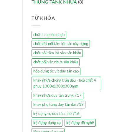
THÙNG TANK NHỰA
(8)
TỪ KHÓA
chốt I coppha nhựa
chốt kết nối tấm lót sàn xây dựng
chốt nối tấm lót sàn sân khấu
chốt nối ván nhựa sân khấu
hộp đựng ốc vít duy tân cao
khay nhựa chống tràn dầu - hóa chất 4
phuy 1300x1300x300mm
khay nhựa duy tân trung 717
khay phụ tùng duy tân đại 719
kệ dụng cụ duy tân nhỏ 716
kệ đựng dụng cụ
kệ đựng đồ nghề
lồng thép xêp gọn