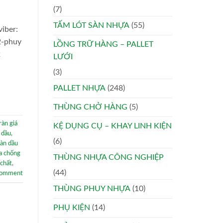
(7)
TẤM LÓT SÀN NHỰA
(55)
iber:
2-phuy
LỒNG TRỮ HÀNG – PALLET
2
LƯỚI
(3)
PALLET NHỰA
(248)
THÙNG CHỞ HÀNG
(5)
ràn giá
KỆ DỤNG CỤ – KHAY LINH KIỆN
 dầu
,
(6)
ràn dầu
ựa chống
THÙNG NHỰA CÔNG NGHIỆP
 chất
,
(44)
comment
THÙNG PHUY NHỰA
(10)
PHỤ KIỆN
(14)