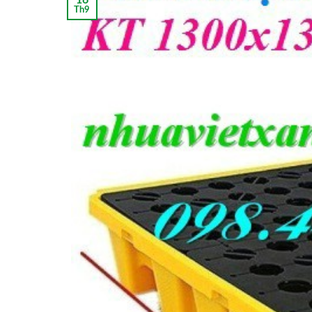
16
Th9