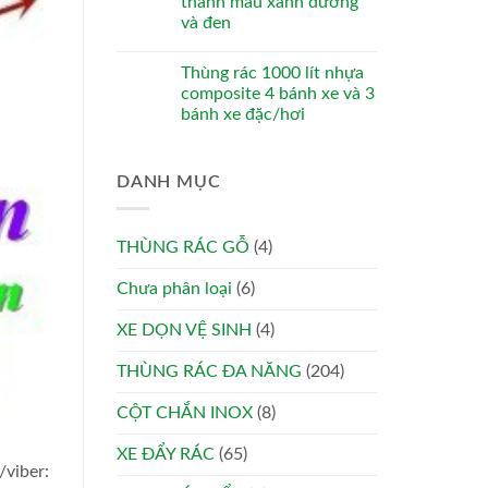
thanh màu xanh dương
và đen
Thùng rác 1000 lít nhựa
composite 4 bánh xe và 3
bánh xe đặc/hơi
DANH MỤC
THÙNG RÁC GỖ
(4)
Chưa phân loại
(6)
XE DỌN VỆ SINH
(4)
THÙNG RÁC ĐA NĂNG
(204)
CỘT CHẮN INOX
(8)
XE ĐẨY RÁC
(65)
/viber: