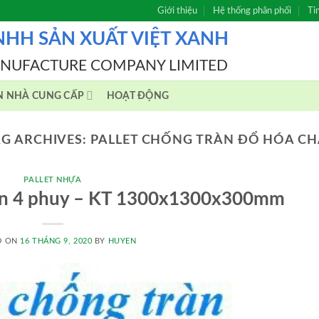
Giới thiệu
Hệ thống phân phối
Ti
NHH SẢN XUẤT VIỆT XANH
ANUFACTURE COMPANY LIMITED
N NHÀ CUNG CẤP
HOẠT ĐỘNG
AG ARCHIVES:
PALLET CHỐNG TRÀN ĐỔ HÓA CH
PALLET NHỰA
ràn 4 phuy – KT 1300x1300x300mm
D ON
16 THÁNG 9, 2020
BY
HUYEN